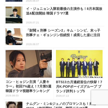
2026.08.07
イ・ジュニョン入隊前最後の主演作も！8月本国放
送&配信開始 韓国ドラマ7選
2026.07.21
「財閥 x 刑事 シーズン2」キム・シンビ、末っ子
刑事チェ・ギョンジン役続投！成長した姿に注目
2026.08.07
コン・ヒョジン主演「人妻キ
BTS13カ月連続首位の快挙！7
ラー」初回7%超え！7月第5週
月K-POPボーイズグループ ブ
韓国ドラマ視聴率ランキング
ランド評判トップ5
2026.08.03
2026.07.13
ナムグン・ミン&ジュノのブロマンスも！来週