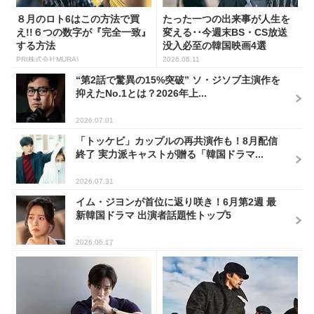
８月のロト6はこの方法で買
たった一つの出来事が人生を
え!!６つの数字が『完全一致』
変える･･今週末BS・CS放送
する方法
没入必至の韓国映画4選
PR(株式会社MURA)
2026.06.11
“第2話で驚異の15%突破” ソ・ジソブ主演作を
抑えたNo.1とは？2026年上...
2026.07.01
「トッケビ」カップルの再共演作も！8月配信
終了 実力派キャストが贈る「韓国ドラマ...
2026.07.31
イム・ジヨンが首位に返り咲き！6月第2週 最
新韓国ドラマ 出演者話題性トップ5
2026.06.17