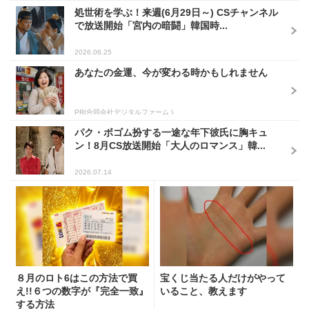
処世術を学ぶ！来週(6月29日～) CSチャンネル
で放送開始「宮内の暗闘」韓国時...
2026.06.25
あなたの金運、今が変わる時かもしれません
PR(合同会社デジタルファーム )
パク・ボゴム扮する一途な年下彼氏に胸キュ
ン！8月CS放送開始「大人のロマンス」韓...
2026.07.14
８月のロト6はこの方法で買
宝くじ当たる人だけがやって
え!!６つの数字が『完全一致』
いること、教えます
する方法