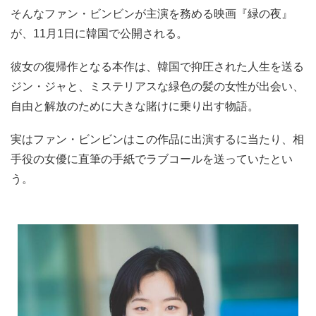
そんなファン・ビンビンが主演を務める映画『緑の夜』
が、11月1日に韓国で公開される。
彼女の復帰作となる本作は、韓国で抑圧された人生を送る
ジン・ジャと、ミステリアスな緑色の髪の女性が出会い、
自由と解放のために大きな賭けに乗り出す物語。
実はファン・ビンビンはこの作品に出演するに当たり、相
手役の女優に直筆の手紙でラブコールを送っていたとい
う。