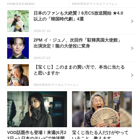
PR(株式会社MURA)
PR(合同会社デジタルファーム )
日本のファンも大絶賛！8月CS放送開始 ★4.0
以上の「韓国時代劇」4選
2026.07.16
2PM イ・ジュノ、次回作「駐韓異国大使館」
出演決定！龍の大使役に変身
2026.07.23
【宝くじ】このままの買い方で、本当に当たる
と思いますか
PR(合同会社デジタルファーム )
VOD話題作も登場！来週(6月2
宝くじ当たる人だけがやって
2日～) 日本のテレビで放送開
いること、教えます