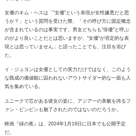
女優のキム・ヘスは「”女優”という表現が女性嫌悪だと思
うか？」という質問を受けた際、「その呼び方に固定概念
が含まれているのは事実です。男女どちらも”俳優”と呼ぶ
のがより良いことだとは思いますが、”女優”が否定的な表
現とは思っていません」と語ったことでも、注目を浴び
た。
イ・ジュヨンは女優としての実力だけではなく、このよう
な既成の価値観に囚われないアウトサイダー的な一面も人
気を集めている。
ユニークで芯がある彼女の姿に、アジア一の美貌を誇るフ
ァン・ビンビンも魅了されたのではないのだろうか。
映画『緑の夜』は、2024年1月19日に日本でも公開予定
だ。