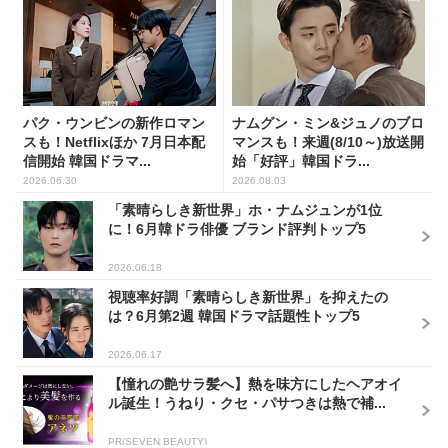
パク・ウンビンの新作ロマン
ナムグン・ミン&ジュノのブロ
スも！Netflixほか 7月日本配
マンスも！来週(8/10～)放送開
信開始 韓国ドラマ...
始「好評」韓国ドラ...
2026.06.30
2026.08.03
「素晴らしき新世界」ホ・ナムジュンが1位
に！6月韓ドラ俳優 ブランド評判トップ5
2026.06.18
視聴率好調「素晴らしき新世界」を抑えたの
は？6月第2週 韓国ドラマ話題性トップ5
2026.06.17
【憧れの艶サラ髪へ】熱を味方にしたヘアオイ
ル誕生！うねり・クセ・パサつきは熱で補...
PR(SEVEN BEAUTY)