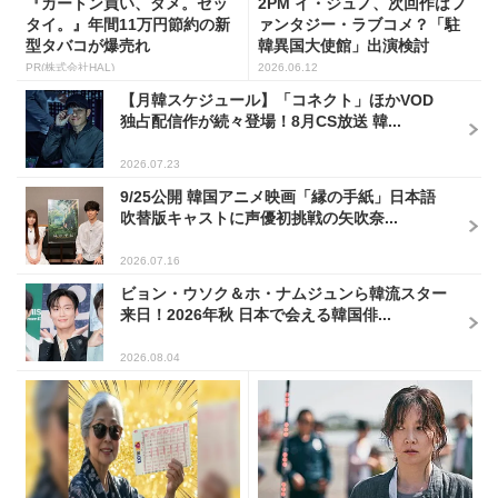
『カートン買い、ダメ。ゼッ
2PM イ・ジュノ、次回作はフ
タイ。』年間11万円節約の新
ァンタジー・ラブコメ？「駐
型タバコが爆売れ
韓異国大使館」出演検討
PR(株式会社HAL)
2026.06.12
【月韓スケジュール】「コネクト」ほかVOD
独占配信作が続々登場！8月CS放送 韓...
2026.07.23
9/25公開 韓国アニメ映画「縁の手紙」日本語
吹替版キャストに声優初挑戦の矢吹奈...
2026.07.16
ビョン・ウソク＆ホ・ナムジュンら韓流スター
来日！2026年秋 日本で会える韓国俳...
2026.08.04