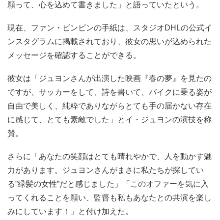
願って、心を込めて書きました」と語っていたという。
現在、ファン・ビンビンの手紙は、スタジオDHLの公式イ
ンスタグラムに掲載されており、彼女の思いが込められた
メッセージを確認することができる。
彼女は「ジュヨンさんが出演した映画『春の夢』を見たの
ですが、サッカーをして、詩を書いて、バイクに乗る姿が
自由で美しく、純粋でありながらとても手の届かない存在
に感じて、とても素敵でした」とイ・ジュヨンの演技を称
賛。
さらに「あなたの笑顔はとても晴れやかで、人を動かす魅
力があります。ジュヨンさんがまさに私たちが探してい
る”緑髪の女性”だと感じました」「このオファーを気に入
ってくれることを願い、監督も私もあなたとの共演を楽し
みにしています！」と付け加えた。