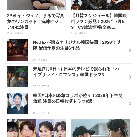
2PM イ・ジュノ、まるで写真
【月韓スケジュール】韓国映
集のワンカット！洗練ビジュ
画ファン必見！2026年7月B
アルに注目
S・CS放送情報(全96...
2026.06.19
2026.06.18
Netflixが贈るオリジナル韓国映画！2026年以
降 配信予定の注目6作品
2026.06.10
来週(7月6日～) 日本のテレビで観られる「ハ
イブリッド・ロマンス」韓国ドラマ6...
2026.07.01
韓国×日本の豪華コラボが続々！2026年下半期
放送 注目の日韓共演ドラマ6選
2026.07.24