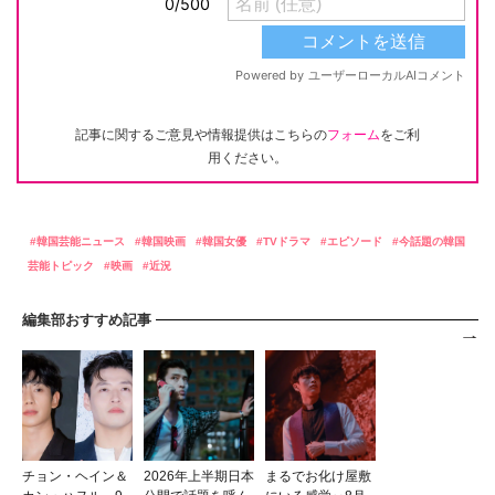
記事に関するご意見や情報提供はこちらの
フォーム
をご利
用ください。
韓国芸能ニュース
韓国映画
韓国女優
TVドラマ
エピソード
今話題の韓国
芸能トピック
映画
近況
編集部おすすめ記事
チョン・ヘイン＆
2026年上半期日本
まるでお化け屋敷