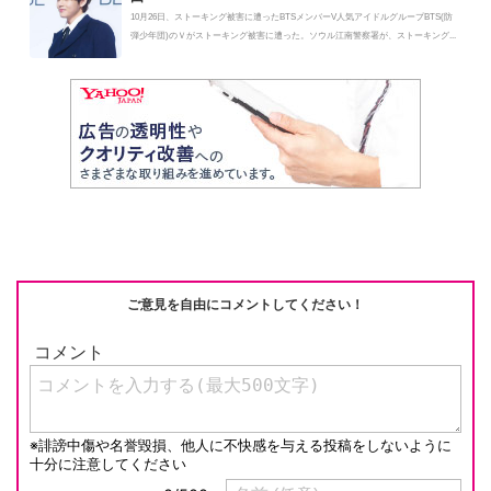
10月26日、ストーキング被害に遭ったBTSメンバーV人気アイドルグループBTS(防
弾少年団)のＶがストーキング被害に遭った。ソウル江南警察署が、ストーキング...
ご意見を自由にコメントしてください！