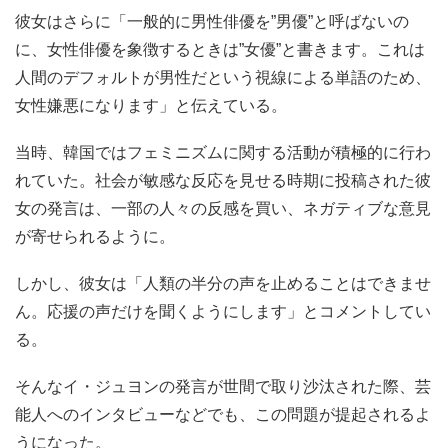
彼女はさらに「一般的に男性俳優を”男優”と呼ばないの
に、女性俳優を象徴するときは”女優”と書きます。これは
人間のデフォルトが男性だという視線による単語のため、
女性嫌悪になります」と伝えている。
当時、韓国ではフェミニズムに関する活動が積極的に行わ
れていた。社会が敏感な反応を見せる時期に投稿された彼
女の発言は、一部の人々の反感を買い、ネガティブな意見
が寄せられるように。
しかし、彼女は「人類の半分の声を止めることはできませ
ん。応援の声だけを聞くようにします」とコメントしてい
る。
そんなイ・ジュヨンの発言が世間で取り沙汰された際、芸
能人へのインタビューなどでも、この問題が提起されるよ
うになった。