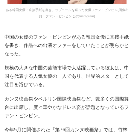
ある韓国女優に直接手紙を書き、ラブコールを送った女優ファン・ビンビン(画像出
典：ファン・ビンビン 公式Instagram)
中国の女優のファン・ビンビンがある韓国女優に直接手紙
を書き、作品への出演オファーをしていたことが明らかと
なった。
規模の大きな中国の芸能市場で大活躍している彼女は、中
国を代表する人気女優の一人であり、世界的スターとして
注目を浴びている。
カンヌ映画祭やベルリン国際映画祭など、数多くの国際舞
台に出席し、度々華やかなドレス姿が話題となっているフ
ァン・ビンビン。
今年5月に開催された『第76回カンヌ映画祭』では、竹林