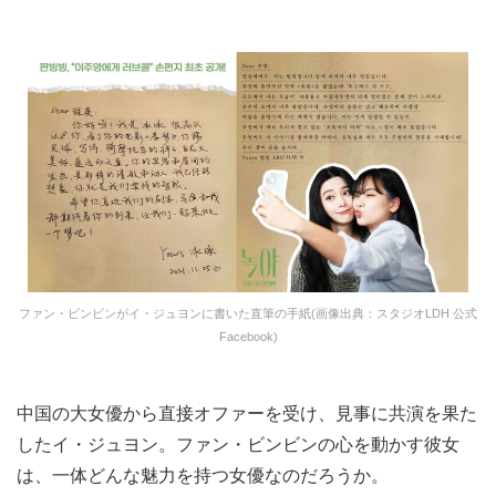
ファン・ビンビンがイ・ジュヨンに書いた直筆の手紙(画像出典：スタジオLDH 公式
Facebook)
中国の大女優から直接オファーを受け、見事に共演を果た
したイ・ジュヨン。ファン・ビンビンの心を動かす彼女
は、一体どんな魅力を持つ女優なのだろうか。