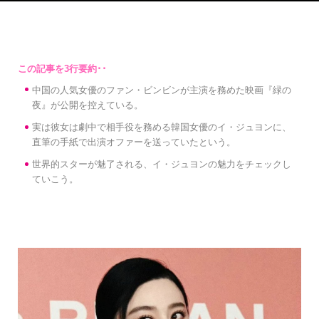
中国の人気女優のファン・ビンビンが主演を務めた映画『緑の
夜』が公開を控えている。
実は彼女は劇中で相手役を務める韓国女優のイ・ジュヨンに、
直筆の手紙で出演オファーを送っていたという。
世界的スターが魅了される、イ・ジュヨンの魅力をチェックし
ていこう。