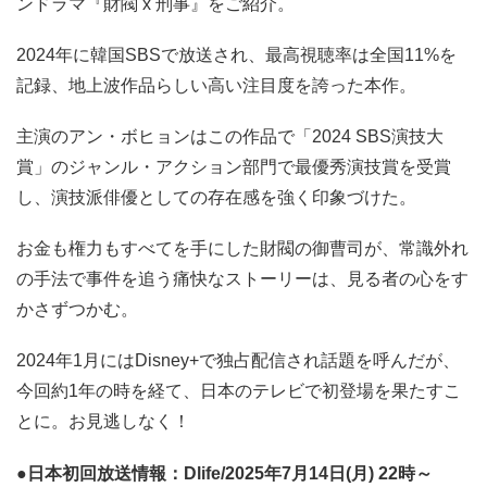
ンドラマ『財閥 x 刑事』をご紹介。
2024年に韓国SBSで放送され、最高視聴率は全国11%を
記録、地上波作品らしい高い注目度を誇った本作。
主演のアン・ボヒョンはこの作品で「2024 SBS演技大
賞」のジャンル・アクション部門で最優秀演技賞を受賞
し、演技派俳優としての存在感を強く印象づけた。
お金も権力もすべてを手にした財閥の御曹司が、常識外れ
の手法で事件を追う痛快なストーリーは、見る者の心をす
かさずつかむ。
2024年1月にはDisney+で独占配信され話題を呼んだが、
今回約1年の時を経て、日本のテレビで初登場を果たすこ
とに。お見逃しなく！
●日本初回放送情報：Dlife/2025年7月14日(月) 22時～