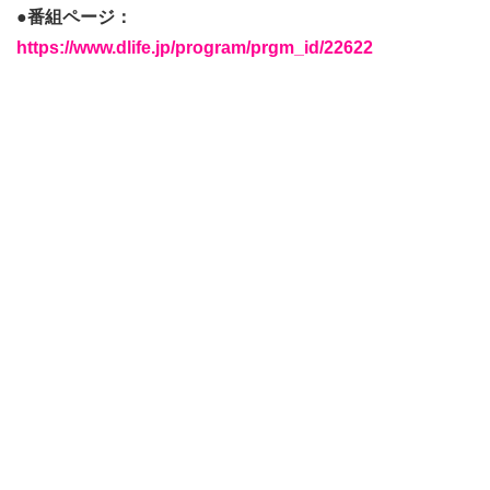
●番組ページ：
https://www.dlife.jp/program/prgm_id/22622