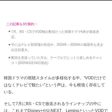
7月、BS・CSでVOD独占配信だった韓国ドラマ6本が放送決
定。
中にはテレビ初登場の作品や、2024年～2025年の最新作も含ま
れ注目度大。
配信を見送っていた方も、ケーブルでじっくり楽しめるチャン
ス！(2025年6月24日現在)
韓国ドラマの視聴スタイルが多様化する中、“VODだけで
はなくテレビで観たい”という声は、今も根強く存在して
いる。
そして7月にBS・CSで放送されるラインナップの中に
は、これまでDisney+やU-NEXT、LeminoといったVODで