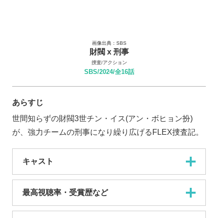
画像出典：SBS
財閥 x 刑事
捜査/アクション
SBS/2024/全16話
あらすじ
世間知らずの財閥3世チン・イス(アン・ボヒョン扮)
が、強力チームの刑事になり繰り広げるFLEX捜査記。
キャスト
最高視聴率・受賞歴など