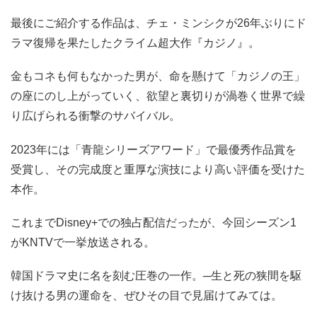
最後にご紹介する作品は、チェ・ミンシクが26年ぶりにド
ラマ復帰を果たしたクライム超大作『カジノ』。
金もコネも何もなかった男が、命を懸けて「カジノの王」
の座にのし上がっていく、欲望と裏切りが渦巻く世界で繰
り広げられる衝撃のサバイバル。
2023年には「青龍シリーズアワード」で最優秀作品賞を
受賞し、その完成度と重厚な演技により高い評価を受けた
本作。
これまでDisney+での独占配信だったが、今回シーズン1
がKNTVで一挙放送される。
韓国ドラマ史に名を刻む圧巻の一作。─生と死の狭間を駆
け抜ける男の運命を、ぜひその目で見届けてみては。