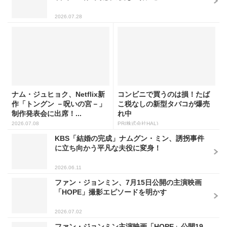
2026.07.28
ナム・ジュヒョク、Netflix新
コンビニで買うのは損！たば
作「トングン －呪いの宮－」
こ税なしの新型タバコが爆売
制作発表会に出席！...
れ中
2026.07.08
PR(株式会社HAL)
KBS「結婚の完成」ナムグン・ミン、誘拐事件
に立ち向かう平凡な夫役に変身！
2026.06.11
ファン・ジョンミン、7月15日公開の主演映画
「HOPE」撮影エピソードを明かす
2026.07.02
ファン・ジョンミン主演映画「HOPE」公開19