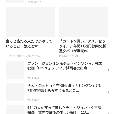
2026.06.18
宝くじ当たる人だけがやって
『カートン買い、ダメ。ゼッ
いること、教えます
タイ。』年間11万円節約の新
型タバコが爆売れ
PR(合同会社デジタルファーム )
PR(株式会社HAL)
ファン・ジョンミン＆チョ・インソンら、韓国
映画「HOPE」メディア試写会に出席！...
2026.07.06
ナム・ジュヒョク主演Netflix「トングン」7/1
7配信開始！あらすじ＆見どこ...
2026.07.16
564万人が笑って涙したチョ・ジョンソク主演
映画「世界で最後の愛しい娘！」11/...