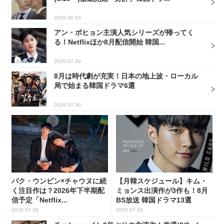
2026.08.03
アン・ボヒョン主演人気シリーズが帰ってく
る！Netflixほか8月配信開始 韓国...
2026.07.30
8月は時代劇が充実！日本の地上波・ローカル
局で始まる韓国ドラマ6選
2026.07.30
パク・ウンビン×チャウヌに続
【月韓スケジュール】キム・
く注目作は？2026年下半期配
ミョンス出演作が3作も！8月
信予定「Netflix...
BS放送 韓国ドラマ13選
2026.07.28
2026.07.28