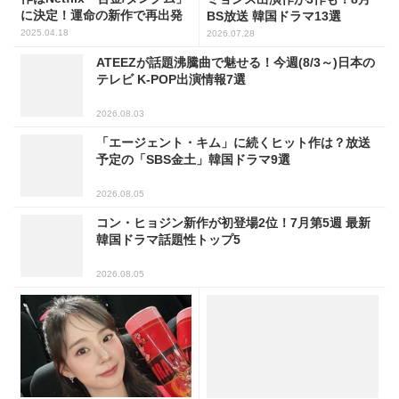
に決定！運命の新作で再出発
BS放送 韓国ドラマ13選
2025.04.18
2026.07.28
ATEEZが話題沸騰曲で魅せる！今週(8/3～)日本の
テレビ K-POP出演情報7選
2026.08.03
「エージェント・キム」に続くヒット作は？放送
予定の「SBS金土」韓国ドラマ9選
2026.08.05
コン・ヒョジン新作が初登場2位！7月第5週 最新
韓国ドラマ話題性トップ5
2026.08.05