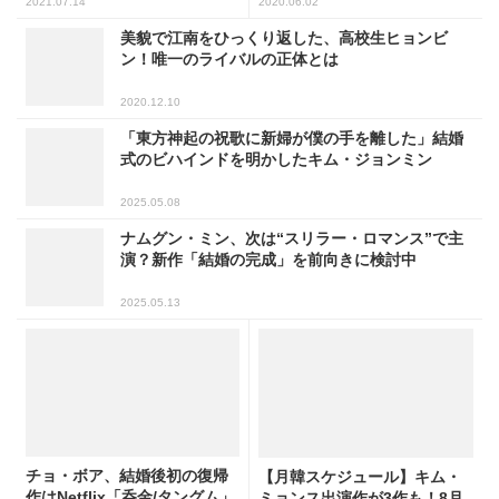
2021.07.14
2020.06.02
美貌で江南をひっくり返した、高校生ヒョンビ
ン！唯一のライバルの正体とは
2020.12.10
「東方神起の祝歌に新婦が僕の手を離した」結婚
式のビハインドを明かしたキム・ジョンミン
2025.05.08
ナムグン・ミン、次は“スリラー・ロマンス”で主
演？新作「結婚の完成」を前向きに検討中
2025.05.13
チョ・ボア、結婚後初の復帰
【月韓スケジュール】キム・
作はNetflix「呑金/タングム」
ミョンス出演作が3作も！8月