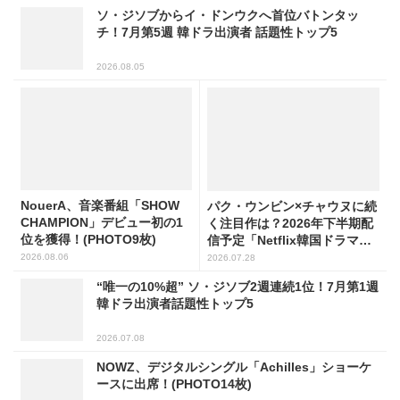
ソ・ジソブからイ・ドンウクへ首位バトンタッ
チ！7月第5週 韓ドラ出演者 話題性トップ5
2026.08.05
NouerA、音楽番組「SHOW
パク・ウンビン×チャウヌに続
CHAMPION」デビュー初の1
く注目作は？2026年下半期配
位を獲得！(PHOTO9枚)
信予定「Netflix韓国ドラマ」8
選
2026.08.06
2026.07.28
“唯一の10%超” ソ・ジソブ2週連続1位！7月第1週
韓ドラ出演者話題性トップ5
2026.07.08
NOWZ、デジタルシングル「Achilles」ショーケ
ースに出席！(PHOTO14枚)