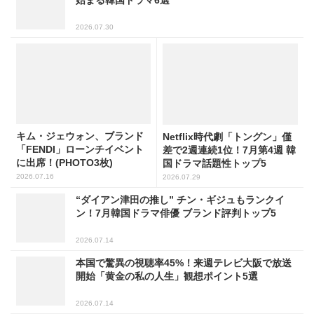
2026.07.30
キム・ジェウォン、ブランド
Netflix時代劇「トングン」僅
「FENDI」ローンチイベント
差で2週連続1位！7月第4週 韓
に出席！(PHOTO3枚)
国ドラマ話題性トップ5
2026.07.16
2026.07.29
“ダイアン津田の推し” チン・ギジュもランクイ
ン！7月韓国ドラマ俳優 ブランド評判トップ5
2026.07.14
本国で驚異の視聴率45%！来週テレビ大阪で放送
開始「黄金の私の人生」観想ポイント5選
2026.07.14