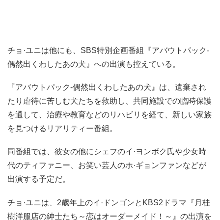
チョ·ユニは他にも、SBS特別企画番組『アバウトパック-
偶然出くわしたあの犬』への出演も控えている。
『アバウトパック-偶然出くわしたあの犬』は、遺棄され
たり虐待に苦しむ犬たちを救助し、共同施設での臨時保護
を通して、治療や教育などのリハビリを経て、新しい家族
を見つけるリアリティー番組。
同番組では、彼女の他にシェフのイ·ヨンボク氏や少女時
代のティファニー、お笑い芸人のホ·ギョンファンなどが
出演する予定だ。
チョ·ユニは、2歳年上のイ·ドンゴンとKBS2ドラマ『月桂
樹洋服店の紳士たち～恋はオーダーメイド！～』の出演を