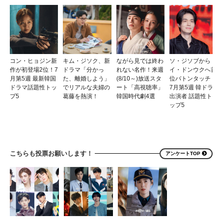
コン・ヒョジン新
キム・ジソク、新
ながら見では終わ
ソ・ジソブから
作が初登場2位！7
ドラマ「分かっ
れない名作！来週
イ・ドンウクへ首
月第5週 最新韓国
た、離婚しよう」
(8/10～)放送スタ
位バトンタッチ！
ドラマ話題性トッ
でリアルな夫婦の
ート「高視聴率」
7月第5週 韓ドラ
プ5
葛藤を熱演！
韓国時代劇4選
出演者 話題性ト
ップ5
こちらも投票お願いします！
アンケートTOP