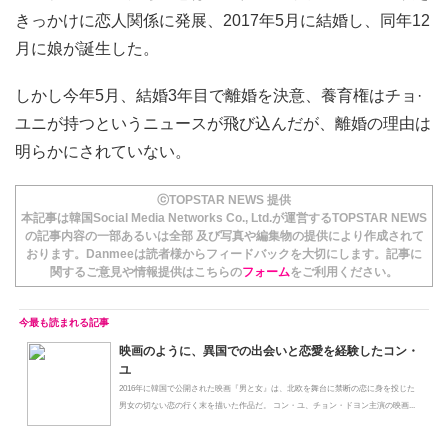
きっかけに恋人関係に発展、2017年5月に結婚し、同年12
月に娘が誕生した。
しかし今年5月、結婚3年目で離婚を決意、養育権はチョ·
ユニが持つというニュースが飛び込んだが、離婚の理由は
明らかにされていない。
ⓒTOPSTAR NEWS 提供
本記事は韓国Social Media Networks Co., Ltd.が運営するTOPSTAR NEWS
の記事内容の一部あるいは全部 及び写真や編集物の提供により作成されて
おります。Danmeeは読者様からフィードバックを大切にします。記事に
関するご意見や情報提供はこちらの
フォーム
をご利用ください。
映画のように、異国での出会いと恋愛を経験したコン・
ユ
2016年に韓国で公開された映画『男と女』は、北欧を舞台に禁断の恋に身を投じた
男女の切ない恋の行く末を描いた作品だ。 コン・ユ、チョン・ドヨン主演の映画...