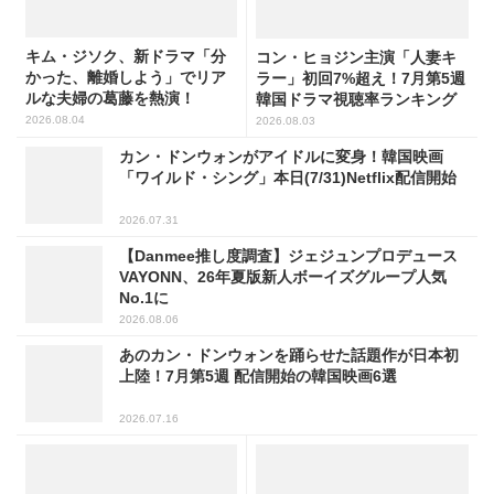
キム・ジソク、新ドラマ「分
コン・ヒョジン主演「人妻キ
かった、離婚しよう」でリア
ラー」初回7%超え！7月第5週
ルな夫婦の葛藤を熱演！
韓国ドラマ視聴率ランキング
2026.08.04
2026.08.03
カン・ドンウォンがアイドルに変身！韓国映画
「ワイルド・シング」本日(7/31)Netflix配信開始
2026.07.31
【Danmee推し度調査】ジェジュンプロデュース
VAYONN、26年夏版新人ボーイズグループ人気
No.1に
2026.08.06
あのカン・ドンウォンを踊らせた話題作が日本初
上陸！7月第5週 配信開始の韓国映画6選
2026.07.16