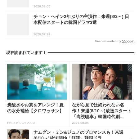
2026.08.05
チョン・へイン2年ぶりの主演作！来週(8/3～) 日
本配信スタートの韓国ドラマ3選
2026.07.29
Recommended by
現在読まれています！
炭酸水やお茶をアレンジ！夏
ながら見では終われない名
の水分補給【クロワッサン】
作！来週(8/10～)放送スタート
「高視聴率」韓国時代劇...
PR(マガジンハウス)
2026.08.04
ナムグン・ミン&ジュノのブロマンスも！来週
(8/10～)放送開始「好評」韓国ドラ...