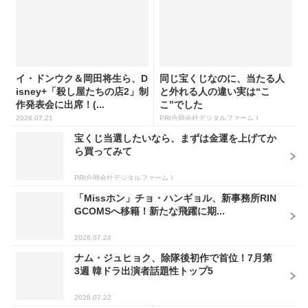
イ・ドンウク＆岡田将生ら、D
同じ宝くじなのに、当たる人
isney+「殺し屋たちの店2」制
と外れる人の違い実は“こ
作発表会に出席！(...
こ”でした
2026.07.21
PR(合同会社デジタルファーム )
宝くじ当選したいなら、まずは金運を上げてか
ら買ってみて
PR(合同会社デジタルファーム )
「Missホン」チョ・ハンギョル、新事務所RIN
GCOMSへ移籍！新たな飛躍に期...
2026.07.24
ナム・ジュヒョク、除隊後初作で首位！7月第
3週 韓ドラ出演者話題性トップ5
2026.07.22