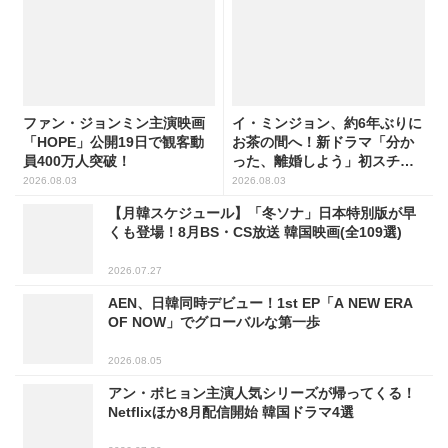
ファン・ジョンミン主演映画
イ・ミンジョン、約6年ぶりに
「HOPE」公開19日で観客動
お茶の間へ！新ドラマ「分か
員400万人突破！
った、離婚しよう」初スチー
ル公開
2026.08.03
2026.08.03
【月韓スケジュール】「冬ソナ」日本特別版が早
くも登場！8月BS・CS放送 韓国映画(全109選)
2026.07.27
AEN、日韓同時デビュー！1st EP「A NEW ERA
OF NOW」でグローバルな第一歩
2026.08.05
アン・ボヒョン主演人気シリーズが帰ってくる！
Netflixほか8月配信開始 韓国ドラマ4選