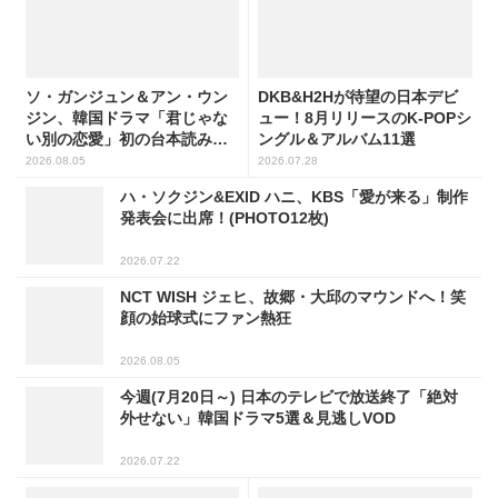
ソ・ガンジュン＆アン・ウン
DKB&H2Hが待望の日本デビ
ジン、韓国ドラマ「君じゃな
ュー！8月リリースのK-POPシ
い別の恋愛」初の台本読み合
ングル＆アルバム11選
わせで抜群のケミ
2026.08.05
2026.07.28
ハ・ソクジン&EXID ハニ、KBS「愛が来る」制作
発表会に出席！(PHOTO12枚)
2026.07.22
NCT WISH ジェヒ、故郷・大邱のマウンドへ！笑
顔の始球式にファン熱狂
2026.08.05
今週(7月20日～) 日本のテレビで放送終了「絶対
外せない」韓国ドラマ5選＆見逃しVOD
2026.07.22