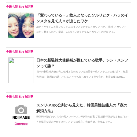
「変わっている‥」故人となったソルリとク・ハラのイ
ンスタを見て人々が涙したワケ
故ク・ハラさんと故ソルリさんのインスタグラムアカウントが、"追悼"アカウント
に切り替えられた。最近、2人のインスタグラムアカウントのプロフィ...
日本の新駐韓大使候補が推している歌手、シン・スンフ
ンって誰？
日本の新駐韓大使の有力候補と言われている相星孝一現イスラエル大使(以下、相星
大使)は、韓国に精通していることでも知られている外交官だ。相星大使は1983...
スンリ(V.I)の公判から見えた、韓国男性芸能人の「夜の
解消方法」
BIGBANG(ビッグバン)の元メンバースンリ(V.I)の自宅で"性接待行為がなされた"とい
う衝撃的な証言が出てきた。スンリは現在、売春容疑、売春あっせ...