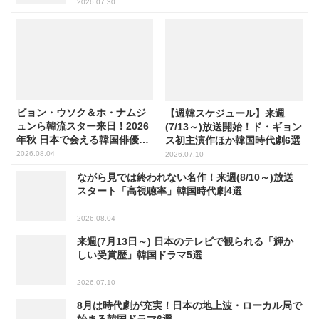
2026.07.30
ビョン・ウソク＆ホ・ナムジ
【週韓スケジュール】来週
ュンら韓流スター来日！2026
(7/13～)放送開始！ド・ギョン
年秋 日本で会える韓国俳優10
ス初主演作ほか韓国時代劇6選
人
2026.08.04
2026.07.10
ながら見では終われない名作！来週(8/10～)放送
スタート「高視聴率」韓国時代劇4選
2026.08.04
来週(7月13日～) 日本のテレビで観られる「輝か
しい受賞歴」韓国ドラマ5選
2026.07.10
8月は時代劇が充実！日本の地上波・ローカル局で
始まる韓国ドラマ6選