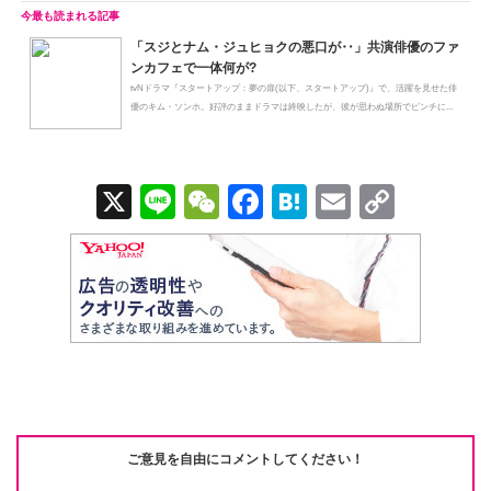
「スジとナム・ジュヒョクの悪口が‥」共演俳優のファ
ンカフェで一体何が?
tvNドラマ『スタートアップ：夢の扉(以下、スタートアップ)』で、活躍を見せた俳
優のキム・ソンホ。好評のままドラマは終映したが、彼が思わぬ場所でピンチに...
X
Li
W
F
H
E
C
n
e
a
at
m
o
e
C
c
e
ail
p
h
e
n
y
at
b
a
Li
o
n
o
k
k
ご意見を自由にコメントしてください！