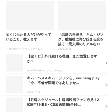
宝くじ当たる人だけがやって
「恋愛の再発見」キム・ジソ
いること、教えます
ク、離婚後に再び始まる恋を
描く･･元夫婦のリアルなロ
マ...
PR(合同会社デジタルファーム )
2026.06.11
【宝くじ】外れ続ける理由、まだ放置します
か？
PR(合同会社デジタルファーム )
キム・ヘス＆キム・ジフンら、coupang play
「今、不倫が問題ではありませ...
2026.07.28
【月韓スケジュール】韓国映画ファン必見！2
026年7月BS・CS放送情報(全96...