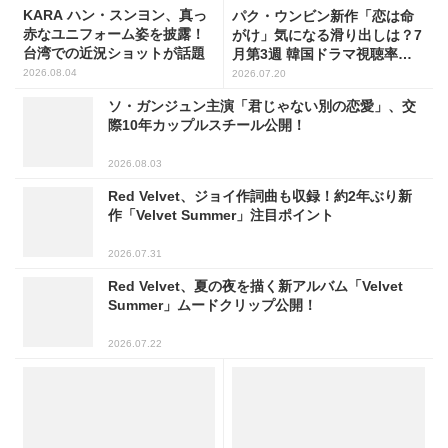
KARA ハン・スンヨン、真っ
パク・ウンビン新作「恋は命
赤なユニフォーム姿を披露！
がけ」気になる滑り出しは？7
台湾での近況ショットが話題
月第3週 韓国ドラマ視聴率ラ
ンキング
2026.08.04
2026.07.20
ソ・ガンジュン主演「君じゃない別の恋愛」、交
際10年カップルスチール公開！
2026.08.03
Red Velvet、ジョイ作詞曲も収録！約2年ぶり新
作「Velvet Summer」注目ポイント
2026.07.31
Red Velvet、夏の夜を描く新アルバム「Velvet
Summer」ムードクリップ公開！
2026.07.22