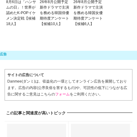
8月6日は「ハンサ
26年8月公開予定
26年8月公開予定
ムの日」！世界が
新作ドラマで主演
新作ドラマで主演
認めたK-POPイケ
を務める韓国俳優
を務める韓国女優
メン決定戦【候補
期待度アンケート
期待度アンケート
18人】
【候補10人】
【候補6人】
サイトの広告について
Danmee(ダンミ)は、収益化の一環としてオンライン広告を展開しており
ます。広告の内容(公序良俗を害するもの)や、可読性の低下につながる広
告に関するご意見はこちらの
フォーム
をご利用ください。
この記事と関連度が高いトピック