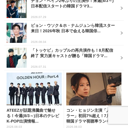
チョン・へイン2年ぶりの主演作！来週(8/3～)
日本配信スタートの韓国ドラマ3...
2026.07.29
ビョン・ウソク＆ホ・ナムジュンら韓流スター
来日！2026年秋 日本で会える韓国俳...
2026.08.04
「トッケビ」カップルの再共演作も！8月配信
終了 実力派キャストが贈る「韓国ドラマ...
2026.07.31
ATEEZが話題沸騰曲で魅せ
コン・ヒョジン主演「人妻キ
る！今週(8/3～)日本のテレビ
ラー」初回7%超え！7月第5週
K-POP出演情報...
韓国ドラマ視聴率ランキ...
2026.08.03
2026.08.03