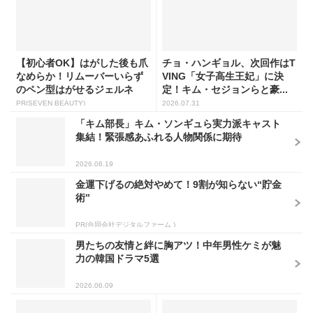
【初心者OK】はがした後も爪
チョ・ハンギョル、次回作はT
なめらか！リムーバーいらず
VING「女子高生王妃」に決
のペン型はがせるジェルネ
定！キム・セジョンらと豪...
イ...
PR(SEVEN BEAUTY)
2026.07.31
「キム部長」キム・ソンギュら実力派キャスト
集結！緊張感あふれる人物関係に期待
2026.06.19
金運下げるの絶対やめて！9割が知らない“貯金
術”
PR(合同会社デジタルファーム )
男たちの友情と絆に胸アツ！中年男性ケミが魅
力の韓国ドラマ5選
2026.06.09