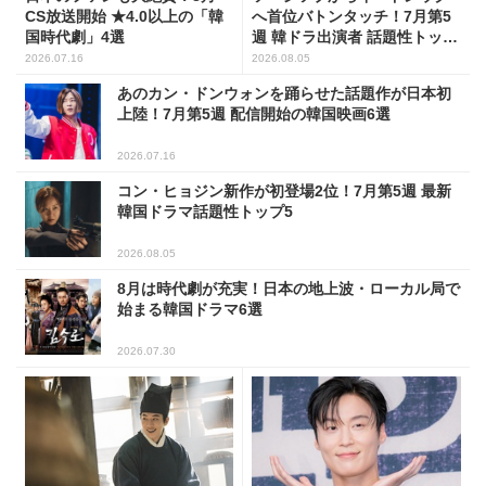
CS放送開始 ★4.0以上の「韓
へ首位バトンタッチ！7月第5
国時代劇」4選
週 韓ドラ出演者 話題性トップ
5
2026.07.16
2026.08.05
あのカン・ドンウォンを踊らせた話題作が日本初
上陸！7月第5週 配信開始の韓国映画6選
2026.07.16
コン・ヒョジン新作が初登場2位！7月第5週 最新
韓国ドラマ話題性トップ5
2026.08.05
8月は時代劇が充実！日本の地上波・ローカル局で
始まる韓国ドラマ6選
2026.07.30