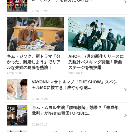
2026.06.22
キム・ジソク、新ドラマ「分
AHOF、7月の新作リリースに
かった、離婚しよう」でリア
先駆けバスキング開催！新曲
ルな夫婦の葛藤を熱演！
ステージを初披露
2026.08.04
2026.06.11
VAYONN マサト＆マノ「THE SHOW」スペシ
ャルMCに抜てき！爽やかな魅...
2026.07.28
キム・ムヨル主演「鉄槌教師」効果？「未成年
裁判」がNetflix韓国TOP10に...
2026.06.17