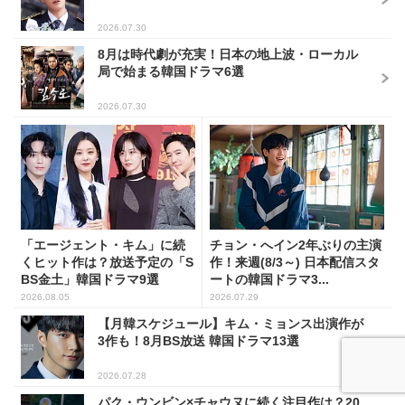
2026.07.30
8月は時代劇が充実！日本の地上波・ローカル
局で始まる韓国ドラマ6選
2026.07.30
「エージェント・キム」に続
チョン・へイン2年ぶりの主演
くヒット作は？放送予定の「S
作！来週(8/3～) 日本配信スタ
BS金土」韓国ドラマ9選
ートの韓国ドラマ3...
2026.08.05
2026.07.29
【月韓スケジュール】キム・ミョンス出演作が
3作も！8月BS放送 韓国ドラマ13選
2026.07.28
パク・ウンビン×チャウヌに続く注目作は？20