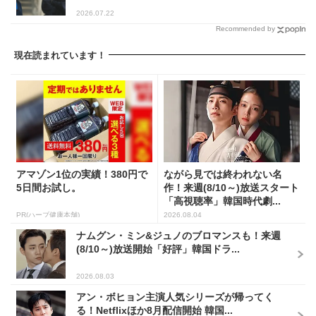
2026.07.22
Recommended by
現在読まれています！
アマゾン1位の実績！380円で
ながら見では終われない名
5日間お試し。
作！来週(8/10～)放送スタート
「高視聴率」韓国時代劇...
PR(ハーブ健康本舗)
2026.08.04
ナムグン・ミン&ジュノのブロマンスも！来週
(8/10～)放送開始「好評」韓国ドラ...
2026.08.03
アン・ボヒョン主演人気シリーズが帰ってく
る！Netflixほか8月配信開始 韓国...