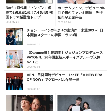
Netflix時代劇「トングン」僅
ホ・ナムジュン、デビュー7年
差で2週連続1位！7月第4週 韓
目で初のファンミ開催！先行
国ドラマ話題性トップ5
販売が全席完売
2026.07.29
2026.07.24
チョン・へイン2年ぶりの主演作！来週(8/3～) 日
本配信スタートの韓国ドラマ3選
2026.07.29
【Danmee推し度調査】ジェジュンプロデュース
VAYONN、26年夏版新人ボーイズグループ人気
No.1に
2026.08.06
AEN、日韓同時デビュー！1st EP「A NEW ERA
OF NOW」でグローバルな第一歩
2026.08.05