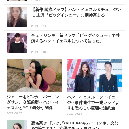
2020.11.03
【新作 韓流ドラマ】ハン・イェスル＆チュ・ジン
モ 主演『ビッグイシュー』に期待高まる
2019.02.14
チュ・ジンモ、新ドラマ「ビッグイシュー」で共
演するハン・イェスルについて語った。
2019.03.04
ジェニーをビンタ、バーニン
ハン・イェスル、ソ・イェ
グサン、交際前歴･･ハン・イ
ジ･･事件発生で一発レッドよ
ェスルとYGの奇妙な関係
りも恐ろしい巨額の違約金
2021.06.07
2021.06.14
悪名高きゴシップYouTuberキム・ヨンホ、次な
る”飯のタネ”は女優のチョ・ヨジョン