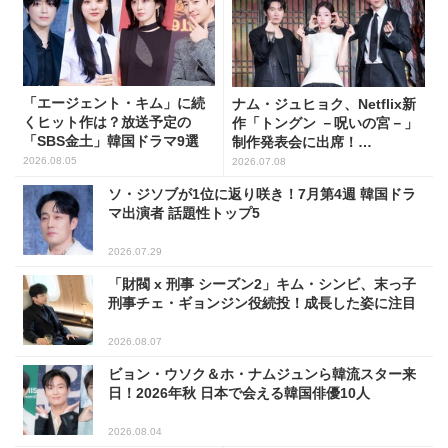
「エージェント・キム」に続
ナム・ジュヒョク、Netflix新
くヒット作は？放送予定の
作「トングン －呪いの宮－」
「SBS金土」韓国ドラマ9選
制作発表会に出席！
(PHOTO17枚)
2026.08.05
2026.07.08
ソ・ジソブが1位に返り咲き！7月第4週 韓国ドラ
マ出演者 話題性トップ5
2026.07.29
「財閥 x 刑事 シーズン2」キム・シンビ、末っ子
刑事チェ・ギョンジン役続投！成長した姿に注目
2026.08.07
ビョン・ウソク＆ホ・ナムジュンら韓流スター来
日！2026年秋 日本で会える韓国俳優10人
2026.08.04