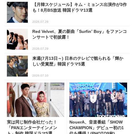
【月韓スケジュール】キム・ミョンス出演作が3作
も！8月BS放送 韓国ドラマ13選
2026.07.28
Red Velvet、夏の新曲「Surfin’ Boy」をファンコ
ンサートで初披露！
2026.07.29
来週(7月13日～) 日本のテレビで観られる「輝か
しい受賞歴」韓国ドラマ5選
2026.07.10
実は同じ制作会社だった！
NouerA、音楽番組「SHOW
「PANエンターテインメン
CHAMPION」デビュー初の1
ト」制作 韓国ドラマ5選
位を獲得！(PHOTO9枚)