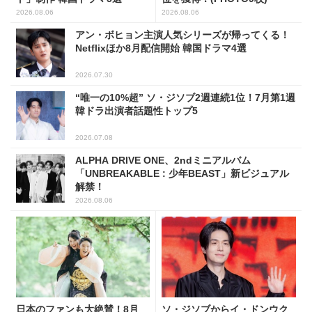
2026.08.06
2026.08.06
アン・ボヒョン主演人気シリーズが帰ってくる！
Netflixほか8月配信開始 韓国ドラマ4選
2026.07.30
“唯一の10%超” ソ・ジソブ2週連続1位！7月第1週
韓ドラ出演者話題性トップ5
2026.07.08
ALPHA DRIVE ONE、2ndミニアルバム
「UNBREAKABLE : 少年BEAST」新ビジュアル
解禁！
2026.08.06
日本のファンも大絶賛！8月
ソ・ジソブからイ・ドンウク