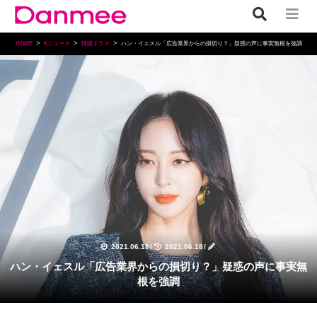
HOME
Kニュース
韓国ドラマ
ハン・イェスル「広告業界からの損切り？」疑惑の声に事実無根を強調
韓国ドラマ
2021.06.18
/
2021.06.18
/
ハン・イェスル「広告業界からの損切り？」疑惑の声に事実無
根を強調