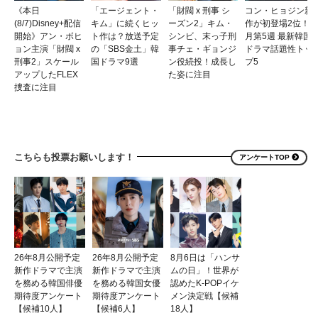
《本日
「エージェント・
「財閥 x 刑事 シ
コン・ヒョジン新
(8/7)Disney+配信
キム」に続くヒッ
ーズン2」キム・
作が初登場2位！7
開始》アン・ボヒ
ト作は？放送予定
シンビ、末っ子刑
月第5週 最新韓国
ョン主演「財閥 x
の「SBS金土」韓
事チェ・ギョンジ
ドラマ話題性トッ
刑事2」スケール
国ドラマ9選
ン役続投！成長し
プ5
アップしたFLEX
た姿に注目
捜査に注目
こちらも投票お願いします！
アンケートTOP
26年8月公開予定
26年8月公開予定
8月6日は「ハンサ
新作ドラマで主演
新作ドラマで主演
ムの日」！世界が
を務める韓国俳優
を務める韓国女優
認めたK-POPイケ
期待度アンケート
期待度アンケート
メン決定戦【候補
【候補10人】
【候補6人】
18人】