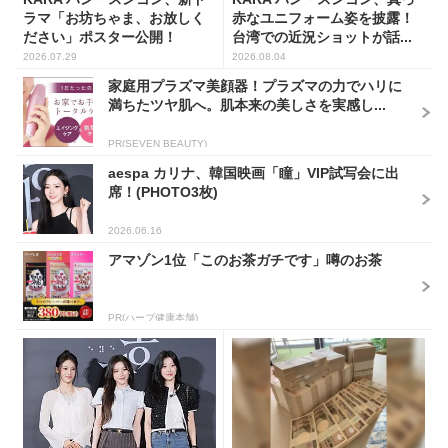
ラマ「お坊ちゃま、お放しく
赤なユニフォーム姿を披露！
ださい」ポスター公開！
台湾での近況ショットが話...
2026.07.29
2026.08.04
家庭用プラズマ美顔器！プラズマの力でハリに
満ちたツヤ肌へ。肌本来の美しさを実感し...
PR(SEVEN BEAUTY)
aespa カリナ、韓国映画「瞳」VIP試写会に出
席！(PHOTO3枚)
2026.06.16
アマゾン1位「このお茶ガチです」噂のお茶
PR(ハーブ健康本舗)