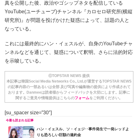
真を公開した後、政治やゴシップネタを配信している
YouTube(ユーチューブ)チャンネル『カロセロ研究所(横縦
研究所)』が問題を投げかけた疑惑によって、話題の人と
なっている。
これには最終的にハン・イェスルが、自身のYouTubeチャ
ンネルなどを通じて、疑惑について釈明。さらに法的対応
を示唆している。
ⓒTOPSTAR NEWS 提供
本記事は韓国Social Media Networks Co., Ltd.が運営するTOPSTAR NEWS
の記事内容の一部あるいは全部 及び写真や編集物の提供により作成されて
おります。Danmeeは読者様からフィードバックを大切にします。記事に
関するご意見や情報提供はこちらの
フォーム
をご利用ください。
[su_spacer size=”30″]
ハン・イェスル、ソ・イェジ･･事件発生で一発レッドよ
りも恐ろしい巨額の違約金