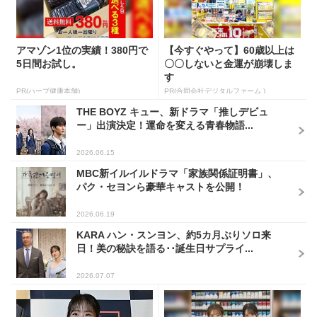
アマゾン1位の実績！380円で
【今すぐやって】60歳以上は
5日間お試し。
〇〇しないと金運が崩壊しま
す
PR(ハーブ健康本舗)
PR(合同会社デジタルファーム )
THE BOYZ キュー、新ドラマ「推しデビュ
ー」出演決定！運命を変える青春物語...
2026.06.15
MBC新イルイルドラマ「家族関係証明書」、
パク・セヨンら豪華キャストを公開！
2026.06.19
KARA ハン・スンヨン、約5カ月ぶりソロ来
日！美の秘訣を語る･･誕生日サプライ...
2026.07.07