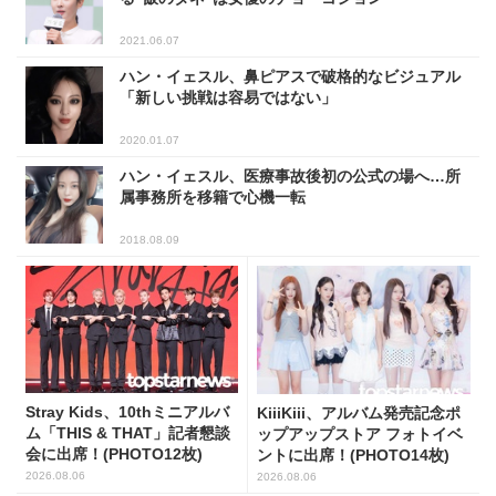
2021.06.07
ハン・イェスル、鼻ピアスで破格的なビジュアル
「新しい挑戦は容易ではない」
2020.01.07
ハン・イェスル、医療事故後初の公式の場へ…所
属事務所を移籍で心機一転
2018.08.09
Stray Kids、10thミニアルバ
KiiiKiii、アルバム発売記念ポ
ム「THIS & THAT」記者懇談
ップアップストア フォトイベ
会に出席！(PHOTO12枚)
ントに出席！(PHOTO14枚)
2026.08.06
2026.08.06