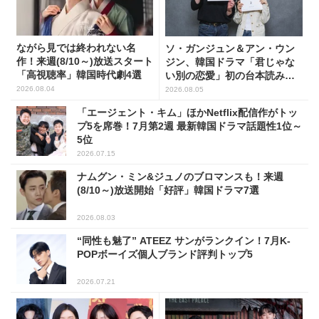
ながら見では終われない名
ソ・ガンジュン＆アン・ウン
作！来週(8/10～)放送スタート
ジン、韓国ドラマ「君じゃな
「高視聴率」韓国時代劇4選
い別の恋愛」初の台本読み合
わせで抜群のケミ
2026.08.04
2026.08.05
「エージェント・キム」ほかNetflix配信作がトッ
プ5を席巻！7月第2週 最新韓国ドラマ話題性1位～
5位
2026.07.15
ナムグン・ミン&ジュノのブロマンスも！来週
(8/10～)放送開始「好評」韓国ドラマ7選
2026.08.03
“同性も魅了” ATEEZ サンがランクイン！7月K-
POPボーイズ個人ブランド評判トップ5
2026.07.21