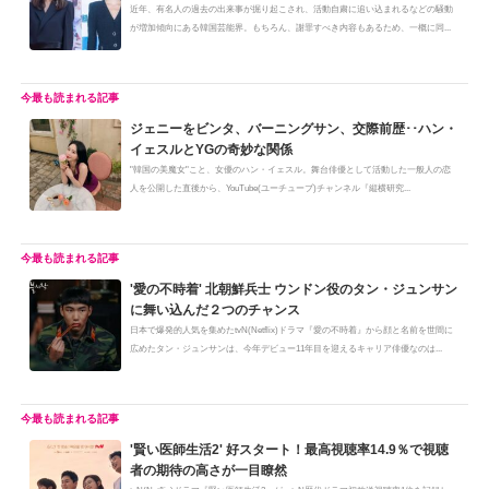
近年、有名人の過去の出来事が掘り起こされ、活動自粛に追い込まれるなどの騒動
が増加傾向にある韓国芸能界。もちろん、謝罪すべき内容もあるため、一概に同...
ジェニーをビンタ、バーニングサン、交際前歴･･ハン・
イェスルとYGの奇妙な関係
"韓国の美魔女"こと、女優のハン・イェスル。舞台俳優として活動した一般人の恋
人を公開した直後から、YouTube(ユーチューブ)チャンネル『縦横研究...
'愛の不時着' 北朝鮮兵士 ウンドン役のタン・ジュンサン
に舞い込んだ２つのチャンス
日本で爆発的人気を集めたtvN(Netflix)ドラマ『愛の不時着』から顔と名前を世間に
広めたタン・ジュンサンは、今年デビュー11年目を迎えるキャリア俳優なのは...
'賢い医師生活2' 好スタート！最高視聴率14.9％で視聴
者の期待の高さが一目瞭然