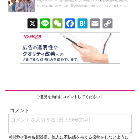
tvN(Netflix)ドラマ『賢い医師生活2』が、tvN歴代ドラマ初放送視聴率1位を記録し
た。6月17日にスタートした『賢い医師生活2』(演出 シン・ウォノ、脚本 イ・...
X
Li
W
F
H
E
C
n
e
a
at
m
o
e
C
c
e
ail
p
h
e
n
y
at
b
a
Li
o
n
o
k
k
ご意見を自由にコメントしてください！