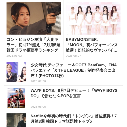
コン・ヒョジン主演「人妻キ
BABYMONSTER、
ラー」初回7%超え！7月第5週
「MOON」初パフォーマンス
韓国ドラマ視聴率ランキング
披露！幻想的なヴァンパイア
の世界観を表現
2026.08.03
2026.08.07
少女時代 ティファニー＆GOT7 BamBam、ENA
バラエティ「X THE LEAGUE」制作発表会に出
席！(PHOTO11枚)
2026.07.30
WAYF BOYS、8月7日デビュー！「WAYF BOYS
DO」で新たなK-POPを宣言
2026.08.06
Netflix今年初の時代劇「トングン」首位獲得！7
月第3週 韓国ドラマ話題性トップ5