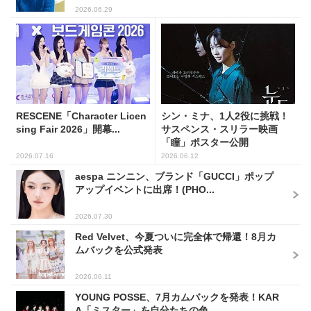
2026.06.29
RESCENE「Character Licen
シン・ミナ、1人2役に挑戦！
sing Fair 2026」開幕...
サスペンス・スリラー映画
「瞳」ポスター公開
2026.07.16
2026.06.12
aespa ニンニン、ブランド「GUCCI」ポップ
アップイベントに出席！(PHO...
2026.07.30
Red Velvet、今夏ついに完全体で帰還！8月カ
ムバックを公式発表
2026.06.11
YOUNG POSSE、7月カムバックを発表！KAR
A「ミスター」を自分たちの色...