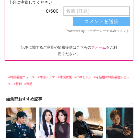
記事に関するご意見や情報提供はこちらの
フォーム
をご利
用ください。
韓国芸能ニュース
韓国ドラマ
韓国女優
CM/モデル
今話題の韓国芸能トピッ
ク
悲劇
疑惑
編集部おすすめ記事