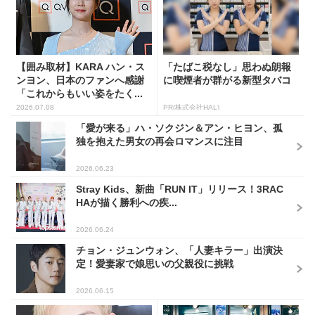
【囲み取材】KARA ハン・ス
「たばこ税なし」思わぬ朗報
ンヨン、日本のファンへ感謝
に喫煙者が群がる新型タバコ
「これからもいい姿をたく...
2026.07.08
PR(株式会社HAL)
「愛が来る」ハ・ソクジン＆アン・ヒヨン、孤
独を抱えた男女の再会ロマンスに注目
2026.06.23
Stray Kids、新曲「RUN IT」リリース！3RAC
HAが描く勝利への疾...
2026.06.24
チョン・ジュンウォン、「人妻キラー」出演決
定！愛妻家で娘思いの父親役に挑戦
2026.06.15