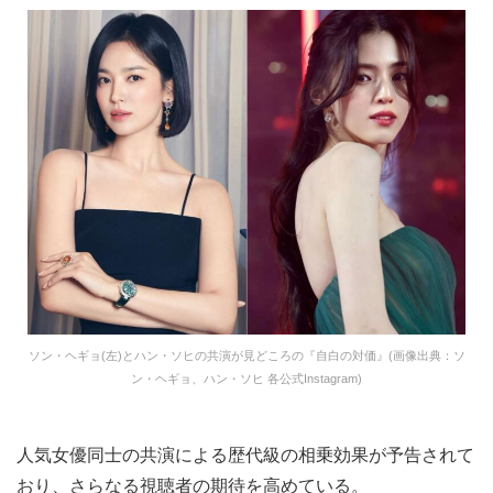
ソン・ヘギョ(左)とハン・ソヒの共演が見どころの『自白の対価』(画像出典：ソ
ン・ヘギョ、ハン・ソヒ 各公式Instagram)
人気女優同士の共演による歴代級の相乗効果が予告されて
おり、さらなる視聴者の期待を高めている。