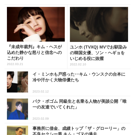
『未成年裁判』キム・ヘスが
ユンホ (TVXQ) MVでお馴染み
込めた静かな怒りと信念への
の韓国女優、ソン・ヘギョを
こだわり
いじめる役に抜擢
2022.03.21
2022.02.10
イ・ミンホも戸惑った･･キム・ウンスクの台本に
冷や汗かく大物俳優たち
2023.02.12
パク・ボゴム 同級生と名乗る人物が美談公開「唯
一の友達でいてくれた」
2023.02.09
事務所に借金、成績トップ「ザ・グローリー」の
不良セクシー男 キム・ゴヌの過去