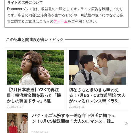
サイトの広告について
Danmee(ダンミ)は、収益化の一環としてオンライン広告を展開しており
ます。広告の内容(公序良俗を害するもの)や、可読性の低下につながる広
告に関するご意見はこちらの
フォーム
をご利用ください。
この記事と関連度が高いトピック
【7月日本放送】Y2Kで再注
切なさもときめきも味わえ
目！韓流黄金期を彩った「懐
る！7月BS・CS放送開始 大人
かしの韓国ドラマ」5選
がハマるロマンス韓ドラ5...
2026.06.17
2026.06.11
パク・ボゴム扮する一途な年下彼氏に胸キュ
ン！8月CS放送開始「大人のロマンス」韓...
2026.07.14