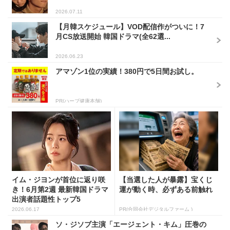
2026.07.11
【月韓スケジュール】VOD配信作がついに！7
月CS放送開始 韓国ドラマ(全62選...
2026.06.23
アマゾン1位の実績！380円で5日間お試し。
PR(ハーブ健康本舗)
イム・ジヨンが首位に返り咲
【当選した人が暴露】宝くじ
き！6月第2週 最新韓国ドラマ
運が動く時、必ずある前触れ
出演者話題性トップ5
2026.06.17
PR(合同会社デジタルファーム )
ソ・ジソブ主演「エージェント・キム」圧巻の