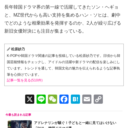
長年韓国ドラマ界の第一線で活躍してきたソン・ヘギョ
と、MZ世代からも高い支持を集めるハン・ソヒは、劇中
でどのような相乗効果を発揮するのか、2人が繰り広げる
新旧女優対決にも注目が集まっている。
松原紗乃
K-POPや韓国ドラマ関連の記事を投稿している松原紗乃です。日頃から韓
国芸能情報をチェックし、アイドルの活躍や新ドラマの配信を楽しみにし
ています。トレンドを通して、韓国文化の魅力を伝えられるような記事執
筆を心掛けています。
記事一覧を見る(510件)
X
Li
W
F
H
E
C
n
e
a
at
m
o
e
C
c
e
ail
p
アドレナリンが騒ぐ！子どもと一緒に見てはいけない
h
e
n
y