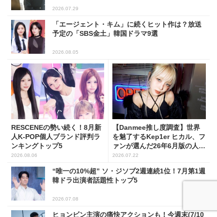
2026.07.29
「エージェント・キム」に続くヒット作は？放送
予定の「SBS金土」韓国ドラマ9選
2026.08.05
RESCENEの勢い続く！8月新
【Danmee推し度調査】世界
人K-POP個人ブランド評判ラ
を魅了するKep1er ヒカル、フ
ンキングトップ5
ァンが選んだ26年6月版の人気
No.1に！
2026.08.06
2026.07.22
“唯一の10%超” ソ・ジソブ2週連続1位！7月第1週
韓ドラ出演者話題性トップ5
2026.07.08
ヒョンビン主演の痛快アクションも！今週末(7/10