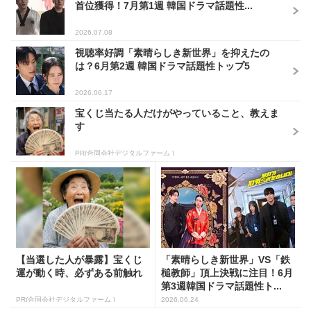
首位獲得！7月第1週 韓国ドラマ話題性...
2026.07.08
視聴率好調「素晴らしき新世界」を抑えたの
は？6月第2週 韓国ドラマ話題性トップ5
2026.06.17
宝くじ当たる人だけがやっていること、教えま
す
PR(合同会社デジタルファーム )
【当選した人が暴露】宝くじ
「素晴らしき新世界」VS「鉄
運が動く時、必ずある前触れ
槌教師」頂上決戦に注目！6月
第3週韓国ドラマ話題性ト...
PR(合同会社デジタルファーム )
2026.06.24