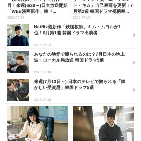
目！来週(6/29～)日本放送開始
ト・キム」自己最高を更新！7
「WEB漫画原作」韓ド...
月第2週 韓国ドラマ視聴率...
2026.06.24
2026.07.13
Netflix最新作「鉄槌教師」キム・ムヨルが1
位！6月第1週 韓国ドラマ出演者...
2026.06.12
あなたの地元で観られるのは？7月日本の地上
波・ローカル局放送 韓国ドラマ5選
2026.06.30
来週(7月13日～) 日本のテレビで観られる「輝
かしい受賞歴」韓国ドラマ5選
2026.07.10