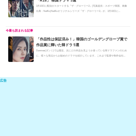
「R18」 韓国ドラマ 5選
at
b
a
Li
3月10日に配信がスタートする『ザ・グローリー2』(写真提供：スポーツ韓国、画像
出典：Netflix)Netflixオリジナルシリーズ『ザ・グローリー2』が、3月10日に...
o
n
o
k
k
「作品性は保証済み！」韓国のゴールデングローブ賞で
作品賞に輝いた韓ドラ 5選
Danmee(ダンミ)では最近、次にどの作品を見ようか迷っている韓ドラファンのため
に、様々な視点からお勧めのドラマを紹介しています。これまで監督や制作会社...