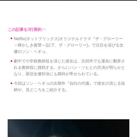
Netflix(ネットフリックス)オリジナルドラマ『ザ・グローリー
～輝かしき復讐～(以下、ザ・グローリー)』で注目を浴びる女
優のソン・ヘギョ。
劇中で小学校教師役を演じた彼女は、次回作でも運命に翻弄さ
れる教師役に挑戦する。さらにハン・ソヒとの共演が明らかと
なり、新旧女優対決にも期待が寄せられている。
今回はソン・ヘギョの次期作『自白の代価』で彼女の演じる役
柄や、見どころをご紹介する。