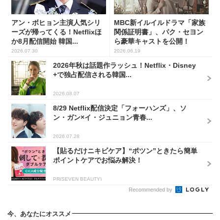
アン・ボヒョン主演人気シリ
MBC新イルイルドラマ「家族
ーズが帰ってくる！Netflixほ
関係証明書」、パク・セヨン
か8月配信開始 韓国...
ら豪華キャストを公開！
2026.07.30
2026.06.19
2026年秋は話題作ラッシュ！Netflix・Disney
+で独占配信される韓国...
2026.08.07
8/29 Netflix配信決定「フォーハンズ」、ソ
ン・ガン×イ・ジュニョン青春...
2026.07.28
【貼るだけニキビケア】“ポツン”ときたら簡単
ポイントケアでお悩み解決！
PR(SEVEN BEAUTY)
Recommended by
今、あなたにオススメ