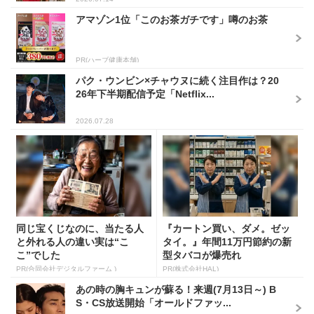
アマゾン1位「このお茶ガチです」噂のお茶
PR(ハーブ健康本舗)
パク・ウンビン×チャウヌに続く注目作は？20
26年下半期配信予定「Netflix...
2026.07.28
同じ宝くじなのに、当たる人
『カートン買い、ダメ。ゼッ
と外れる人の違い実は“こ
タイ。』年間11万円節約の新
こ”でした
型タバコが爆売れ
PR(合同会社デジタルファーム )
PR(株式会社HAL)
あの時の胸キュンが蘇る！来週(7月13日～) B
S・CS放送開始「オールドファッ...