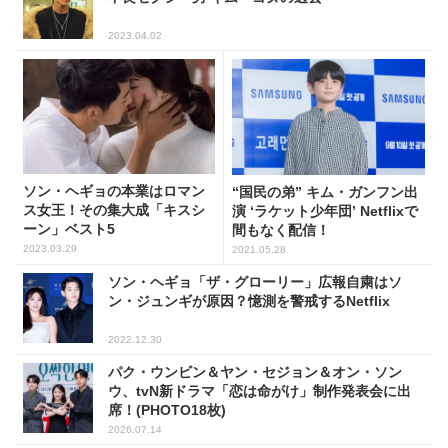
2023.04.02
ソン・ヘギョの本業はロマン
“国民の弟” キム・ガンフン出
ス女王！その集大成「キスシ
演 ‘ラケット少年団’ Netflixで
ーン」ベスト5
間もなく配信！
2023.03.29
2021.05.28
ソン・ヘギョ「ザ・グローリー」広報自粛はソ
ン・ジュンギが原因？憶測を警戒するNetflix
2022.12.30
パク・ウンビン＆ヤン・セジョン＆オン・ソン
ウ、tvN新ドラマ「恋は命がけ」制作発表会に出
席！(PHOTO18枚)
2026.07.14