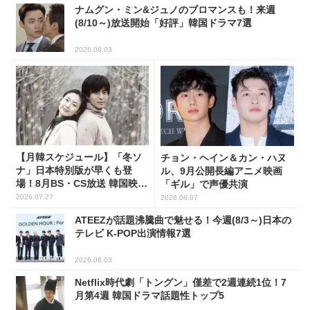
ナムグン・ミン&ジュノのブロマンスも！来週
(8/10～)放送開始「好評」韓国ドラマ7選
2026.08.03
【月韓スケジュール】「冬ソ
チョン・ヘイン＆カン・ハヌ
ナ」日本特別版が早くも登
ル、9月公開長編アニメ映画
場！8月BS・CS放送 韓国映画
「ギル」で声優共演
(全109選)
2026.07.27
2026.08.07
ATEEZが話題沸騰曲で魅せる！今週(8/3～)日本の
テレビ K-POP出演情報7選
2026.08.03
Netflix時代劇「トングン」僅差で2週連続1位！7
月第4週 韓国ドラマ話題性トップ5