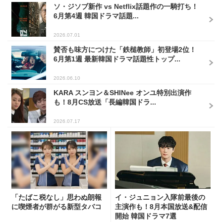
ソ・ジソブ新作 vs Netflix話題作の一騎打ち！
6月第4週 韓国ドラマ話題...
2026.07.01
賛否も味方につけた「鉄槌教師」初登場2位！
6月第1週 最新韓国ドラマ話題性トップ...
2026.06.10
KARA スンヨン＆SHINee オンユ特別出演作
も！8月CS放送「長編韓国ドラ...
2026.07.17
「たばこ税なし」思わぬ朗報
イ・ジュニョン入隊前最後の
に喫煙者が群がる新型タバコ
主演作も！8月本国放送&配信
開始 韓国ドラマ7選