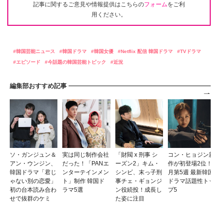
記事に関するご意見や情報提供はこちらの
フォーム
をご利
用ください。
韓国芸能ニュース
韓国ドラマ
韓国女優
Netflix 配信 韓国ドラマ
TVドラマ
エピソード
今話題の韓国芸能トピック
近況
編集部おすすめ記事
ソ・ガンジュン＆
実は同じ制作会社
「財閥 x 刑事 シ
コン・ヒョジン新
アン・ウンジン、
だった！「PANエ
ーズン2」キム・
作が初登場2位！7
韓国ドラマ「君じ
ンターテインメン
シンビ、末っ子刑
月第5週 最新韓国
ゃない別の恋愛」
ト」制作 韓国ド
事チェ・ギョンジ
ドラマ話題性トッ
初の台本読み合わ
ラマ5選
ン役続投！成長し
プ5
せで抜群のケミ
た姿に注目