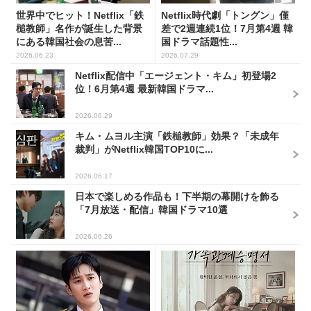
世界中でヒット！Netflix「鉄
Netflix時代劇「トングン」僅
槌教師」名作が誕生した背景
差で2週連続1位！7月第4週 韓
にある韓国社会の息苦...
国ドラマ話題性...
2026.06.23
2026.07.29
Netflix配信中「エージェント・キム」初登場2
位！6月第4週 最新韓国ドラマ...
2026.06.29
キム・ムヨル主演「鉄槌教師」効果？「未成年
裁判」がNetflix韓国TOP10に...
2026.06.17
日本で楽しめる作品も！下半期の幕開けを飾る
「7月放送・配信」韓国ドラマ10選
2026.06.26