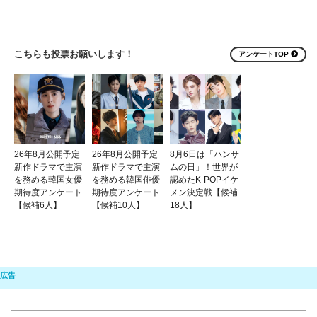
こちらも投票お願いします！
アンケートTOP
26年8月公開予定
26年8月公開予定
8月6日は「ハンサ
新作ドラマで主演
新作ドラマで主演
ムの日」！世界が
を務める韓国女優
を務める韓国俳優
認めたK-POPイケ
期待度アンケート
期待度アンケート
メン決定戦【候補
【候補6人】
【候補10人】
18人】