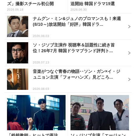
ズ」撮影スチール初公開
送開始 韓国ドラマ19選
2026.06.18
2026.06.30
ナムグン・ミン&ジュノのブロマンスも！来週
(8/10～)放送開始「好評」韓国ドラ...
2026.08.03
ソ・ジソブ主演作 視聴率＆話題性に続き首
位！26年7月 韓国ドラマブランド評判ト...
2026.07.13
音楽がつなぐ青春の物語･･ソン・ガン×イ・ジ
ュニョン主演「フォーハンズ」見どころ...
2026.08.03
「鉄槌教師」ヒットで再注
ソ・ジソブ主演「エージェン