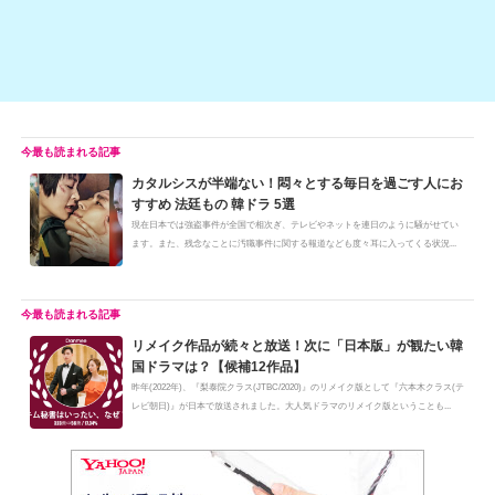
カタルシスが半端ない！悶々とする毎日を過ごす人にお
すすめ 法廷もの 韓ドラ 5選
現在日本では強盗事件が全国で相次ぎ、テレビやネットを連日のように騒がせてい
ます。また、残念なことに汚職事件に関する報道なども度々耳に入ってくる状況...
リメイク作品が続々と放送！次に「日本版」が観たい韓
国ドラマは？【候補12作品】
昨年(2022年)、『梨泰院クラス(JTBC/2020)』のリメイク版として『六本木クラス(テ
レビ朝日)』が日本で放送されました。大人気ドラマのリメイク版ということも...