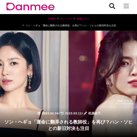
HOME
Kニュース
韓国ドラマ
ソン・ヘギョ「運命に翻弄される教師役」を再び？ハン・ソヒとの新旧対決も注目
韓国ドラマ
2023.03.04
/
2023.03.11
/
松原紗乃
ソン・ヘギョ「運命に翻弄される教師役」を再び？ハン・ソヒ
との新旧対決も注目