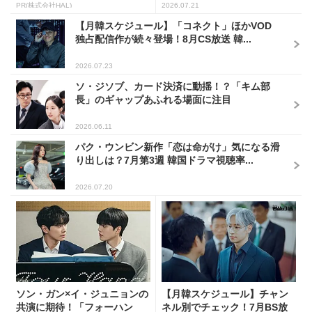
PR(株式会社HAL)
2026.07.21
【月韓スケジュール】「コネクト」ほかVOD
独占配信作が続々登場！8月CS放送 韓...
2026.07.23
ソ・ジソブ、カード決済に動揺！？「キム部
長」のギャップあふれる場面に注目
2026.06.11
パク・ウンビン新作「恋は命がけ」気になる滑
り出しは？7月第3週 韓国ドラマ視聴率...
2026.07.20
ソン・ガン×イ・ジュニョンの
【月韓スケジュール】チャン
共演に期待！「フォーハン
ネル別でチェック！7月BS放