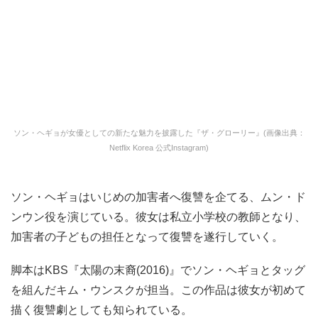
ソン・ヘギョが女優としての新たな魅力を披露した『ザ・グローリー』(画像出典：
Netflix Korea 公式Instagram)
ソン・ヘギョはいじめの加害者へ復讐を企てる、ムン・ド
ンウン役を演じている。彼女は私立小学校の教師となり、
加害者の子どもの担任となって復讐を遂行していく。
脚本はKBS『太陽の末裔(2016)』でソン・ヘギョとタッグ
を組んだキム・ウンスクが担当。この作品は彼女が初めて
描く復讐劇としても知られている。