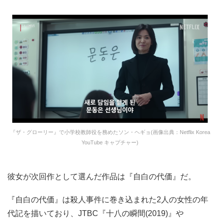
『ザ・グローリー』で小学校教師役を務めたソン・ヘギョ(画像出典：Netflix Korea
YouTube キャプチャー)
彼女が次回作として選んだ作品は『自白の代価』だ。
『自白の代価』は殺人事件に巻き込まれた2人の女性の年
代記を描いており、JTBC『十八の瞬間(2019)』や