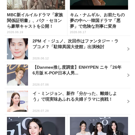
MBC新イルイルドラマ「家族
キム・ナムギル、お前たちの
関係証明書」、パク・セヨン
夢の中へ･･韓国ドラマ「悪
ら豪華キャストを公開！
夢」で危険な刑事に変身
2026.06.19
2026.06.17
2PM イ・ジュノ、次回作はファンタジー・ラ
ブコメ？「駐韓異国大使館」出演検討
2026.06.12
【Danmee推し度調査】ENHYPEN ニキ「26年
6月版 K-POP日本人男...
2026.07.06
イ・ミンジョン、新作「分かった、離婚しよ
う」で現実味あふれる夫婦ドラマに挑戦！
2026.07.28