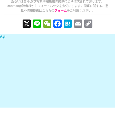
あるいは全部 及び写真や編集物の提供により作成されております。
Danmeeは読者様からフィードバックを大切にします。記事に関するご意
見や情報提供はこちらの
フォーム
をご利用ください。
X
Li
W
F
H
E
C
n
e
a
at
m
o
e
C
c
e
ail
p
h
e
n
y
at
b
a
Li
o
n
o
k
k