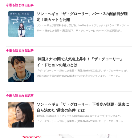
ソン・ヘギョ「ザ・グローリー」パート2の配信日が確
定！新カットも公開
ソン・ヘギョが復讐劇を繰り広げる、Netflix(ネットフリックス)ドラマ『ザ・グロー
リー ～輝かしき復讐～(邦題/以下、ザ・グローリー)』のパート2の公開日が...
'韓国ヌナ'の間で人気急上昇中！「ザ・グローリー」
イ・ドヒョンの魅力とは
『ザ・グローリー ～輝かしき復讐～(邦題/Netflix/2022/以下、ザ・グローリー)』が、
連日Netflix“今日の総合TOP10(日本)”で1位の座についています。 『ザ・グ...
ソン・ヘギョ「ザ・グローリー」下着姿が話題･･過去に
自ら決めた '露出の条件' とは
1月6日、Netflix(ネットフリックス)公式YouTube(ユーチューブ)チャンネルが、
『ザ・グローリー ～輝かしき復讐～(邦題/Netflix/2022/以下、ザ・グローリー)』...