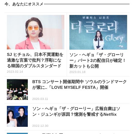
今、あなたにオススメ
SJ ヒチョル、日本不買運動を
ソン・ヘギョ「ザ・グローリ
過激な言葉で批判？浮彫にな
ー」パート2の配信日が確定！
る韓国のダブルスタンダード
新カットも公開
2023.02.14
2023.01.18
BTS コンサート開催期間中 ソウルのランドマーク
が紫に..「LOVE MYSELF FESTA」開催
2020.03.11
ソン・ヘギョ「ザ・グローリー」広報自粛はソ
ン・ジュンギが原因？憶測を警戒するNetflix
2022.12.30