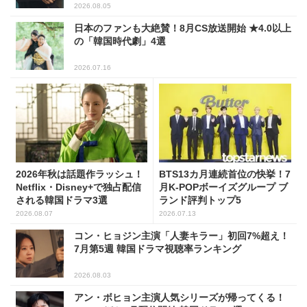
2026.08.05
日本のファンも大絶賛！8月CS放送開始 ★4.0以上
の「韓国時代劇」4選
2026.07.16
2026年秋は話題作ラッシュ！
BTS13カ月連続首位の快挙！7
Netflix・Disney+で独占配信
月K-POPボーイズグループ ブ
される韓国ドラマ3選
ランド評判トップ5
2026.08.07
2026.07.13
コン・ヒョジン主演「人妻キラー」初回7%超え！
7月第5週 韓国ドラマ視聴率ランキング
2026.08.03
アン・ボヒョン主演人気シリーズが帰ってくる！