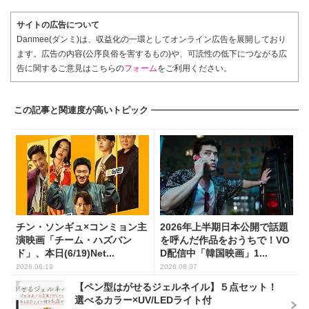
サイトの広告について
Danmee(ダンミ)は、収益化の一環としてオンライン広告を展開しており
ます。広告の内容(公序良俗を害するもの)や、可読性の低下につながる広
告に関するご意見はこちらの
フォーム
をご利用ください。
この記事と関連度が高いトピック
チン・ソンギュ×コンミョン主
2026年上半期日本公開で話題
演映画「チーム・ハズバン
を呼んだ作品をおうちで！VO
ド」、本日(6/19)Net...
D配信中「韓国映画」1...
2026.06.19
2026.08.07
【ペン型はがせるジェルネイル】５点セット！
選べるカラー×UV/LEDライト付