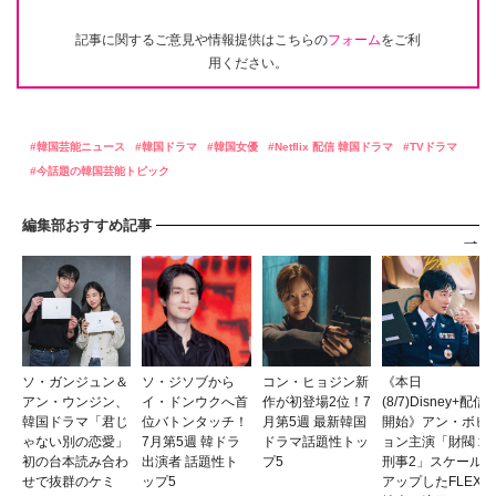
記事に関するご意見や情報提供はこちらの
フォーム
をご利
用ください。
韓国芸能ニュース
韓国ドラマ
韓国女優
Netflix 配信 韓国ドラマ
TVドラマ
今話題の韓国芸能トピック
編集部おすすめ記事
ソ・ガンジュン＆
ソ・ジソブから
コン・ヒョジン新
《本日
アン・ウンジン、
イ・ドンウクへ首
作が初登場2位！7
(8/7)Disney+配信
韓国ドラマ「君じ
位バトンタッチ！
月第5週 最新韓国
開始》アン・ボヒ
ゃない別の恋愛」
7月第5週 韓ドラ
ドラマ話題性トッ
ョン主演「財閥 x
初の台本読み合わ
出演者 話題性ト
プ5
刑事2」スケール
せで抜群のケミ
ップ5
アップしたFLEX