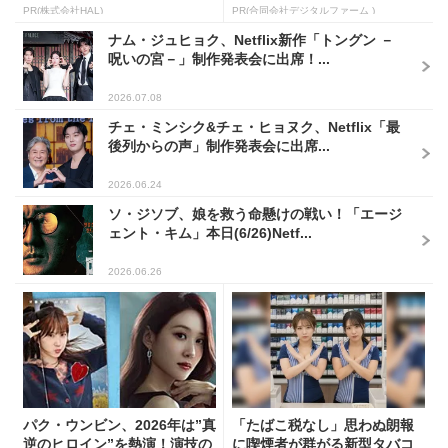
PR(株式会社HAL)
PR(合同会社デジタルファーム )
ナム・ジュヒョク、Netflix新作「トングン －
呪いの宮－」制作発表会に出席！...
2026.07.08
チェ・ミンシク&チェ・ヒョヌク、Netflix「最
後列からの声」制作発表会に出席...
2026.06.24
ソ・ジソブ、娘を救う命懸けの戦い！「エージ
ェント・キム」本日(6/26)Netf...
2026.06.26
パク・ウンビン、2026年は”真
「たばこ税なし」思わぬ朗報
逆のヒロイン”を熱演！演技の
に喫煙者が群がる新型タバコ