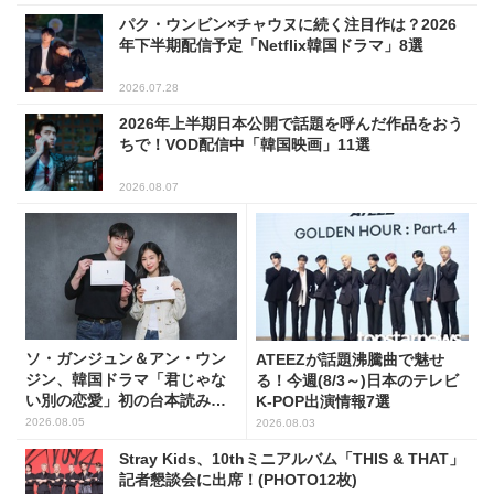
パク・ウンビン×チャウヌに続く注目作は？2026
年下半期配信予定「Netflix韓国ドラマ」8選
2026.07.28
2026年上半期日本公開で話題を呼んだ作品をおう
ちで！VOD配信中「韓国映画」11選
2026.08.07
ソ・ガンジュン＆アン・ウン
ATEEZが話題沸騰曲で魅せ
ジン、韓国ドラマ「君じゃな
る！今週(8/3～)日本のテレビ
い別の恋愛」初の台本読み合
K-POP出演情報7選
わせで抜群のケミ
2026.08.05
2026.08.03
Stray Kids、10thミニアルバム「THIS & THAT」
記者懇談会に出席！(PHOTO12枚)