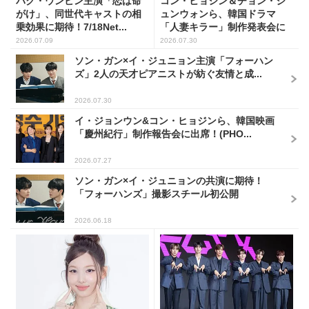
パク・ウンビン主演「恋は命
コン・ヒョジン＆チョン・ジ
がけ」、同世代キャストの相
ュンウォンら、韓国ドラマ
乗効果に期待！7/18Net...
「人妻キラー」制作発表会に
出席...
2026.07.09
2026.07.30
ソン・ガン×イ・ジュニョン主演「フォーハン
ズ」2人の天才ピアニストが紡ぐ友情と成...
2026.07.30
イ・ジョンウン&コン・ヒョジンら、韓国映画
「慶州紀行」制作報告会に出席！(PHO...
2026.07.27
ソン・ガン×イ・ジュニョンの共演に期待！
「フォーハンズ」撮影スチール初公開
2026.06.18