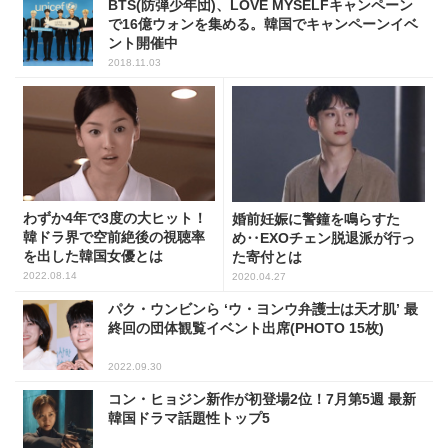
BTS(防弾少年団)、LOVE MYSELFキャンペーン
で16億ウォンを集める。韓国でキャンペーンイベ
ント開催中
2018.11.03
わずか4年で3度の大ヒット！
婚前妊娠に警鐘を鳴らすた
韓ドラ界で空前絶後の視聴率
め‥EXOチェン脱退派が行っ
を出した韓国女優とは
た寄付とは
2022.08.14
2020.04.27
パク・ウンビンら ‘ウ・ヨンウ弁護士は天才肌’ 最
終回の団体観覧イベント出席(PHOTO 15枚)
2022.09.30
コン・ヒョジン新作が初登場2位！7月第5週 最新
韓国ドラマ話題性トップ5