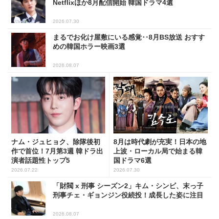
Netflixほか8月配信開始 韓国ドラマ4選
2026.07.30
まるでお化け屋敷にいる感覚‥8月BS放送 おすす
めの韓国ホラー映画3選
2026.08.07
ナム・ジュヒョク、除隊後初
8月は時代劇が充実！日本の地
作で首位！7月第3週 韓ドラ出
上波・ローカル局で始まる韓
演者話題性トップ5
国ドラマ6選
2026.07.22
2026.07.30
「財閥 x 刑事 シーズン2」キム・シンビ、末っ子
刑事チェ・ギョンジン役続投！成長した姿に注目
2026.08.07