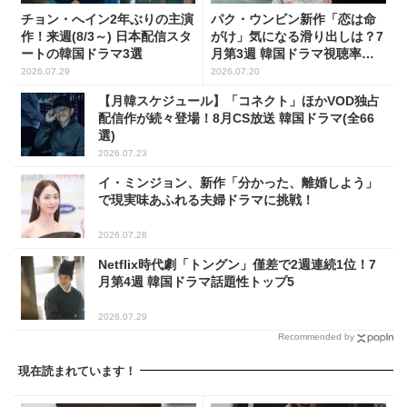
チョン・へイン2年ぶりの主演
パク・ウンビン新作「恋は命
作！来週(8/3～) 日本配信スタ
がけ」気になる滑り出しは？7
ートの韓国ドラマ3選
月第3週 韓国ドラマ視聴率ラ
ンキング
2026.07.29
2026.07.20
【月韓スケジュール】「コネクト」ほかVOD独占
配信作が続々登場！8月CS放送 韓国ドラマ(全66
選)
2026.07.23
イ・ミンジョン、新作「分かった、離婚しよう」
で現実味あふれる夫婦ドラマに挑戦！
2026.07.28
Netflix時代劇「トングン」僅差で2週連続1位！7
月第4週 韓国ドラマ話題性トップ5
2026.07.29
Recommended by
現在読まれています！