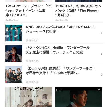
TWICE ナヨン、ブランド「fit
MONSTA X、約1年ぶりにカム
flop」フォトイベントに出
バック！新EP「The Phase」
席！(PHOTO...
9月4日リ...
2026.06.10
2026.08.07
ONF、2ndアルバムPart.2「ONF: MY SELF」
ショーケースに出席...
2026.06.17
パク・ウンビン、Netflix「ワンダーフール
ズ」完走に感謝！ウン・チェニとの旅...
2026.06.15
【Danmee推し度調査】「ワンダーフールズ」
が圧巻の支持！「2026年上半期ベ...
2026.07.30