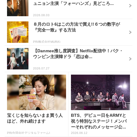
ュニョン主演「フォーハンズ」見どころ...
2026.08.03
８月のロト6はこの方法で買え!!６つの数字が
『完全一致』する方法
PR(株式会社MURA)
【Danmee推し度調査】Netflix配信中！パク・
ウンビン主演韓ドラ「恋は命...
2026.07.27
宝くじを知らないまま買う人
BTS、デビュー日をARMYと
ほど、外れ続けます
祝う特別なステージ！メンバ
ーそれぞれのメッセージ公...
PR(合同会社デジタルファーム)
2026.06.12