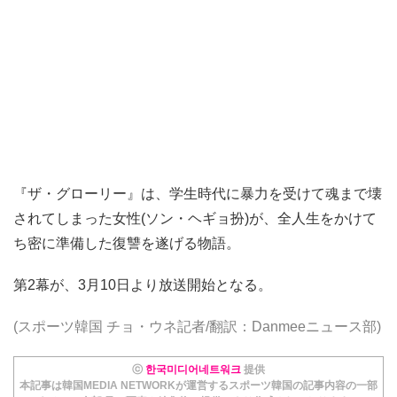
『ザ・グローリー』は、学生時代に暴力を受けて魂まで壊
されてしまった女性(ソン・ヘギョ扮)が、全人生をかけて
ち密に準備した復讐を遂げる物語。
第2幕が、3月10日より放送開始となる。
(スポーツ韓国 チョ・ウネ記者/翻訳：Danmeeニュース部)
ⓒ
한국미디어네트워크
提供
本記事は韓国MEDIA NETWORKが運営するスポーツ韓国の記事内容の一部