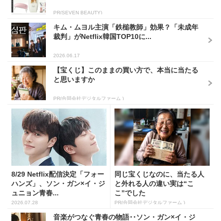
PR(SEVEN BEAUTY)
キム・ムヨル主演「鉄槌教師」効果？「未成年
裁判」がNetflix韓国TOP10に...
2026.06.17
【宝くじ】このままの買い方で、本当に当たる
と思いますか
PR(合同会社デジタルファーム )
8/29 Netflix配信決定「フォー
同じ宝くじなのに、当たる人
ハンズ」、ソン・ガン×イ・ジ
と外れる人の違い実は“こ
ュニョン青春...
こ”でした
2026.07.28
PR(合同会社デジタルファーム )
音楽がつなぐ青春の物語･･ソン・ガン×イ・ジ