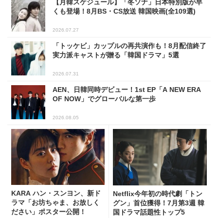
【月韓スケジュール】「冬ソナ」日本特別版が早
くも登場！8月BS・CS放送 韓国映画(全109選)
2026.07.27
「トッケビ」カップルの再共演作も！8月配信終了
実力派キャストが贈る「韓国ドラマ」5選
2026.07.31
AEN、日韓同時デビュー！1st EP「A NEW ERA
OF NOW」でグローバルな第一歩
2026.08.05
KARA ハン・スンヨン、新ド
Netflix今年初の時代劇「トン
ラマ「お坊ちゃま、お放しく
グン」首位獲得！7月第3週 韓
ださい」ポスター公開！
国ドラマ話題性トップ5