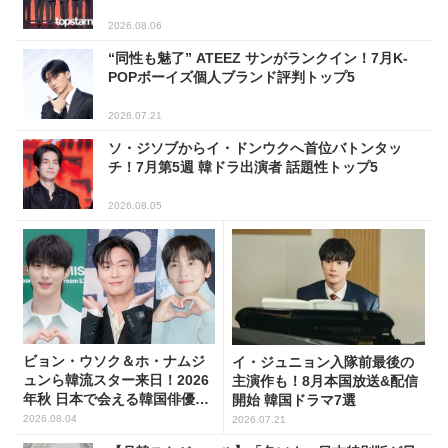
2026.08.06
“同性も魅了” ATEEZ サンがランクイン！7月K-
POPボーイズ個人ブランド評判トップ5
2026.07.21
ソ・ジソブからイ・ドンウクへ首位バトンタッ
チ！7月第5週 韓ドラ出演者 話題性トップ5
2026.08.05
ビョン・ウソク＆ホ・ナムジ
イ・ジュニョン入隊前最後の
ュンら韓流スター来日！2026
主演作も！8月本国放送&配信
年秋 日本で会える韓国俳優10
開始 韓国ドラマ7選
人
2026.08.04
2026.07.21