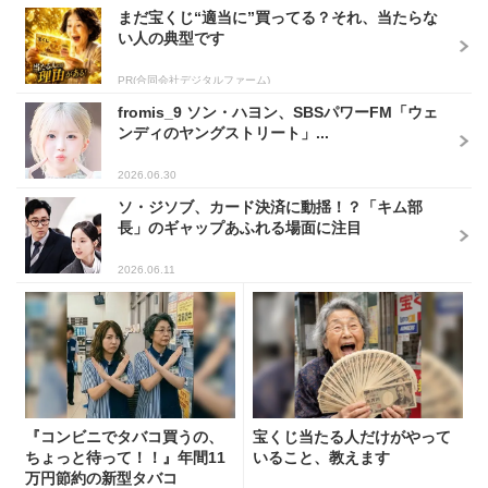
まだ宝くじ“適当に”買ってる？それ、当たらな
い人の典型です
PR(合同会社デジタルファーム)
fromis_9 ソン・ハヨン、SBSパワーFM「ウェ
ンディのヤングストリート」...
2026.06.30
ソ・ジソブ、カード決済に動揺！？「キム部
長」のギャップあふれる場面に注目
2026.06.11
『コンビニでタバコ買うの、
宝くじ当たる人だけがやって
ちょっと待って！！』年間11
いること、教えます
万円節約の新型タバコ