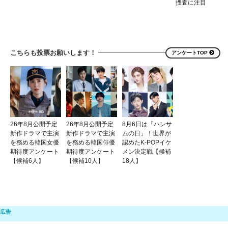
捜査に注目
こちらも投票お願いします！
アンケートTOP
26年8月公開予定
26年8月公開予定
8月6日は「ハンサ
新作ドラマで主演
新作ドラマで主演
ムの日」！世界が
を務める韓国女優
を務める韓国俳優
認めたK-POPイケ
期待度アンケート
期待度アンケート
メン決定戦【候補
【候補6人】
【候補10人】
18人】