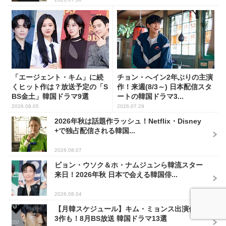
「エージェント・キム」に続
チョン・へイン2年ぶりの主演
くヒット作は？放送予定の「S
作！来週(8/3～) 日本配信スタ
BS金土」韓国ドラマ9選
ートの韓国ドラマ3...
2026.08.05
2026.07.29
2026年秋は話題作ラッシュ！Netflix・Disney
+で独占配信される韓国...
2026.08.07
ビョン・ウソク＆ホ・ナムジュンら韓流スター
来日！2026年秋 日本で会える韓国俳...
2026.08.04
【月韓スケジュール】キム・ミョンス出演作が
3作も！8月BS放送 韓国ドラマ13選