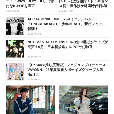
ー！「WAYF BOYS DO」で新
(7/13～)放送開始！ド・ギョン
たなK-POPを宣言
ス初主演作ほか韓国時代劇6選
2026.08.06
2026.07.10
ALPHA DRIVE ONE、2ndミニアルバム
「UNBREAKABLE : 少年BEAST」新ビジュアル
解禁！
2026.08.06
NCT127＆BABYMONSTERの生中継ほかライブが
充実！9月「日本初放送」K-POP公演4選
2026.08.07
【Danmee推し度調査】ジェジュンプロデュース
VAYONN、26年夏版新人ボーイズグループ人気
No.1に
2026.08.06