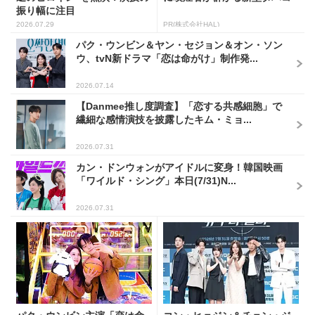
振り幅に注目
2026.07.29
PR(株式会社HAL)
パク・ウンビン＆ヤン・セジョン＆オン・ソン
ウ、tvN新ドラマ「恋は命がけ」制作発...
2026.07.14
【Danmee推し度調査】「恋する共感細胞」で
繊細な感情演技を披露したキム・ミョ...
2026.07.31
カン・ドンウォンがアイドルに変身！韓国映画
「ワイルド・シング」本日(7/31)N...
2026.07.31