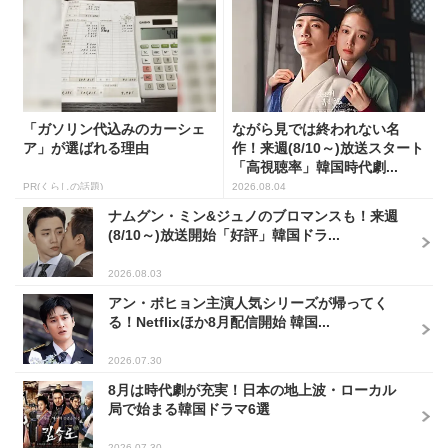
「ガソリン代込みのカーシェ
ながら見では終われない名
ア」が選ばれる理由
作！来週(8/10～)放送スタート
「高視聴率」韓国時代劇...
PR(くらしの話題)
2026.08.04
ナムグン・ミン&ジュノのブロマンスも！来週
(8/10～)放送開始「好評」韓国ドラ...
2026.08.03
アン・ボヒョン主演人気シリーズが帰ってく
る！Netflixほか8月配信開始 韓国...
2026.07.30
8月は時代劇が充実！日本の地上波・ローカル
局で始まる韓国ドラマ6選
2026.07.30