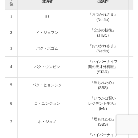
出演者
出演作
話
位
『おつかれさま』
1
IU
(Netflix)
『交渉の技術』
2
イ・ジェフン
(JTBC)
『おつかれさま』
3
パク・ボゴム
(Netflix)
『ハイパーナイフ
4
パク・ウンビン
闇の天才外科医』
(STAR)
『埋もれた心』
5
パク・ヒョンシク
(SBS)
『いつかは賢い
6
コ・ユンジョン
レジデント生活』
(tvN)
『埋もれた心』
7
ホ・ジュノ
(SBS)
『ハイパーナイフ