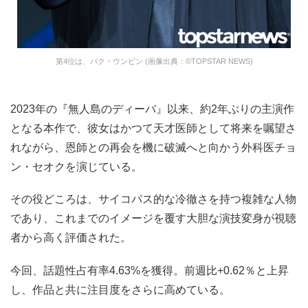
第4位は、パク・ウンビン (画像出典：©TOPSTAR NEWS)
2023年の『無人島のディーバ』以来、約2年ぶりの主演作
となる本作で、彼女はかつて天才医師として将来を嘱望さ
れながら、恩師との再会を機に破滅へと向かう外科医チョ
ン・セオクを演じている。
その役どころは、サイコパス的な冷徹さを持つ複雑な人物
であり、これまでのイメージを覆す大胆な演技変身が視聴
者から高く評価された。
今回、話題性占有率4.63%を獲得。前週比+0.62％と上昇
し、作品と共に注目度をさらに高めている。