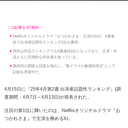
Netflixオリジナルドラマ『おつかれさま』主演のIUが、6週連
続で出演者話題性ランキング1位を獲得。
同作は作品ランキングでも6週連続1位となっており、主演・作
品ともに圧倒的な存在感を放っている。
最終回公開後も話題を独占し、“春ドラマの象徴的存在”として
記録を更新中だ。
4月15日に『25年4月第2週 出演者話題性ランキング』(調
査期間：4月7日～4月13日)が発表された。
注目の第1位に輝いたのは、Netflixオリジナルドラマ『お
つかれさま』で主演を務めるIU。