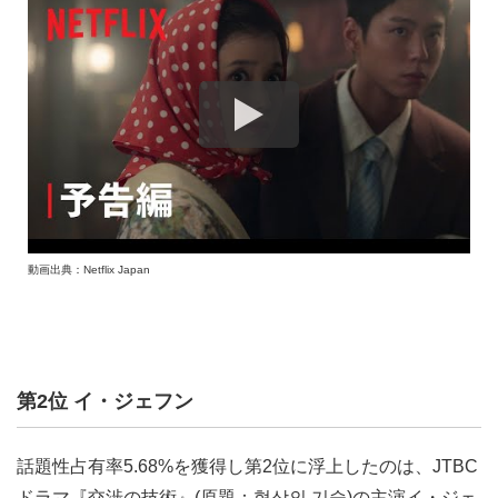
動画出典：Netflix Japan
第2位 イ・ジェフン
話題性占有率5.68%を獲得し第2位に浮上したのは、JTBC
ドラマ『交渉の技術』(原題：협상의 기술)の主演イ・ジェ