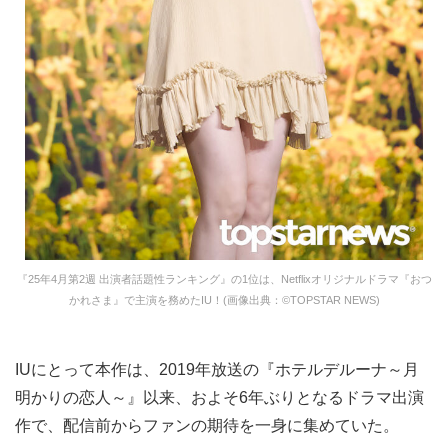
『25年4月第2週 出演者話題性ランキング』の1位は、Netflixオリジナルドラマ『おつ
かれさま』で主演を務めたIU！(画像出典：©TOPSTAR NEWS)
IUにとって本作は、2019年放送の『ホテルデルーナ～月
明かりの恋人～』以来、およそ6年ぶりとなるドラマ出演
作で、配信前からファンの期待を一身に集めていた。