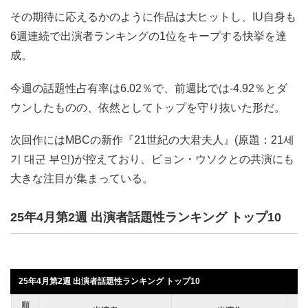
その期待に応えるかのように作品は大ヒットし、IU自身も
6週連続で出演者ランキングの1位をキープする快挙を達
成。
今週の話題性占有率は6.02％で、前週比では-4.92％とダ
ウンしたものの、依然としてトップを守り抜いた形だ。
次回作にはMBCの新作『21世紀の大君夫人』(原題：21세
기 대군 부인)が控えており、ビョン・ウソクとの共演にも
大きな注目が集まっている。
25年4月第2週 出演者話題性ランキング トップ10
25年4月第2週 出演者話題性ランキング トップ10
順