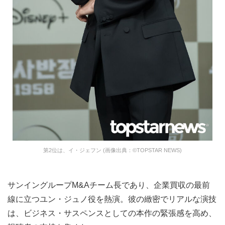
第2位は、イ・ジェフン (画像出典：©TOPSTAR NEWS)
サンイングループM&Aチーム長であり、企業買収の最前
線に立つユン・ジュノ役を熱演。彼の緻密でリアルな演技
は、ビジネス・サスペンスとしての本作の緊張感を高め、