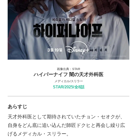
画像出典：STAR
ハイパーナイフ 闇の天才外科医
メディカル/スリラー
STAR/2025/全8話
あらすじ
天才外科医として期待されていたチョン・セオクが、
自身をどん底に追い込んだ師匠ドクヒと再会し繰り広
げるメディカル・スリラー。