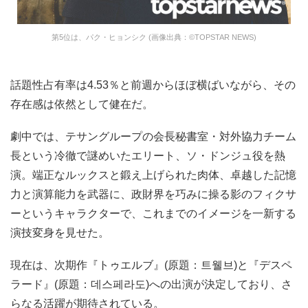
第5位は、パク・ヒョンシク (画像出典：©TOPSTAR NEWS)
話題性占有率は4.53％と前週からほぼ横ばいながら、その
存在感は依然として健在だ。
劇中では、テサングループの会長秘書室・対外協力チーム
長という冷徹で謎めいたエリート、ソ・ドンジュ役を熱
演。端正なルックスと鍛え上げられた肉体、卓越した記憶
力と演算能力を武器に、政財界を巧みに操る影のフィクサ
ーというキャラクターで、これまでのイメージを一新する
演技変身を見せた。
現在は、次期作『トゥエルブ』(原題：트웰브)と『デスペ
ラード』(原題：데스페라도)への出演が決定しており、さ
らなる活躍が期待されている。