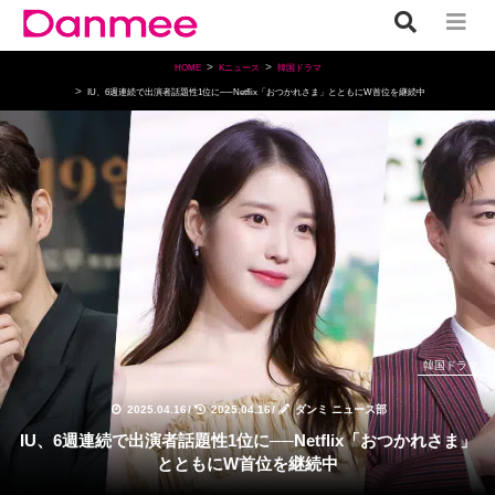
HOME
Kニュース
韓国ドラマ
IU、6週連続で出演者話題性1位に──Netflix「おつかれさま」とともにW首位を継続中
韓国ドラマ
2025.04.16
/
2025.04.16
/
ダンミ ニュース部
IU、6週連続で出演者話題性1位に──Netflix「おつかれさま」
とともにW首位を継続中