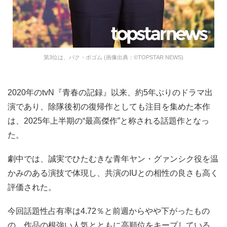
第3位は、パク・ボゴム (画像出典：©TOPSTAR NEWS)
2020年のtvN『青春の記録』以来、約5年ぶりのドラマ出
演であり、除隊後初の復帰作としても注目を集めた本作
は、2025年上半期の“最高傑作”と称される話題作となっ
た。
劇中では、誠実でひたむきな青年ヤン・グァンシク役を温
かみのある演技で体現し、共演のIUとの相性の良さも高く
評価された。
今回話題性占有率は4.72％と前週からやや下がったもの
の、作品の根強い人気とともに高順位をキープしている。