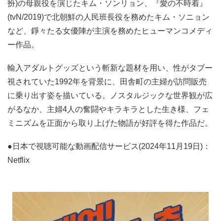
扮)の母親役を演じたキム・ソンリョン、『愛の不時着』
(tvN/2019)で北朝鮮の人民班長役を務めたキム・ソニョン
など、錚々たる女優陣が主演を務めたヒューマンコメディ
ー作品。
輸入アダルトグッズという斬新な題材を用い、性がタブー
視されていた1992年を背景に、田舎町の主婦が訪問販売
に乗り出す姿を描いている。ノスタルジックな世界観が広
がるなか、主婦4人の奮闘やキラキラとした生き様、フェ
ミニズムを正面から取り上げた物語が好評を得た作品だ。
●日本で視聴可能な動画配信サービス(2024年11月19日)：
Netflix