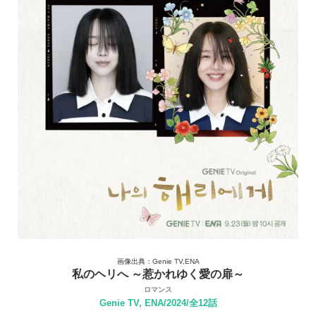
画像出典：Genie TV,ENA
私のヘリへ ～惹かれゆく愛の扉～
ロマンス
Genie TV, ENA/2024/全12話