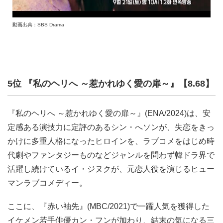
動画出典：SBS Drama
5位 『私のヘリへ ～惹かれゆく愛の扉～』【8.68】
『私のヘリへ ～惹かれゆく愛の扉～』(ENA/2024)は、安
定感ある演技力に定評のあるシン・へソンが、失恋をきっ
かけに多重人格になったヒロインを、ラブコメをはじめ時
代劇やファンタジーものなどジャンルを問わず韓ドラ界で
活躍し続けているイ・ジヌクが、元恋人役を演じるヒュー
マンラブコメディー。
ここに、『赤い袖先』(MBC/2021)で一躍人気を獲得した
イケメン若手俳優カン・フンが加わり、結末の気になる三