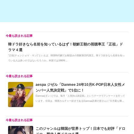
韓ドラ好きなら名前を知っているはず！朝鮮王朝の視聴率王「正祖」ド
ラマ４選
“正祖(チョンジョ/イ・サン)”といえば、韓国時代劇でお馴染みの朝鮮第22代国王。韓ドラ好きなら名前を知っ
ている人は多いのではないだろうか。本国では1990年...
aespa ジゼル「Danmee 24年10月K-POP日本人女性メ
ンバー人気決定戦」で1位に！
Danmee(ダンミ)では、毎月『人気No.1決定戦』というテーマでアンケートを行って
います。今回は、韓国カルチャー好きであるDanmee読者の皆さんに”今月最も輝
い...
このジャンルは韓国が世界トップ！日本でも好評「ドロ