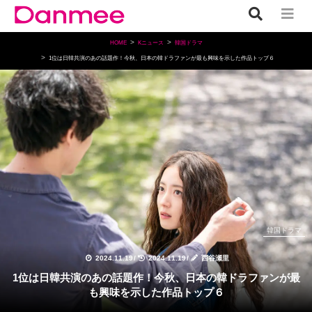
HOME
Kニュース
韓国ドラマ
1位は日韓共演のあの話題作！今秋、日本の韓ドラファンが最も興味を示した作品トップ６
韓国ドラマ
2024.11.19
/
2024.11.19
/
西谷瀬里
1位は日韓共演のあの話題作！今秋、日本の韓ドラファンが最
も興味を示した作品トップ６