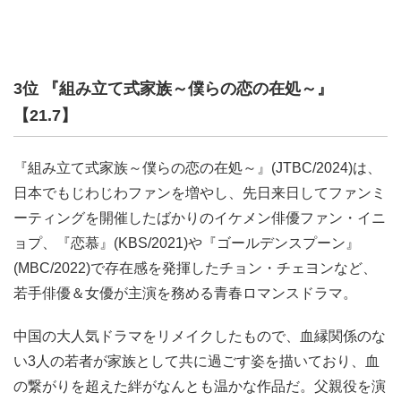
3位 『組み立て式家族～僕らの恋の在処～』
【21.7】
『組み立て式家族～僕らの恋の在処～』(JTBC/2024)は、
日本でもじわじわファンを増やし、先日来日してファンミ
ーティングを開催したばかりのイケメン俳優ファン・イニ
ョプ、『恋慕』(KBS/2021)や『ゴールデンスプーン』
(MBC/2022)で存在感を発揮したチョン・チェヨンなど、
若手俳優＆女優が主演を務める青春ロマンスドラマ。
中国の大人気ドラマをリメイクしたもので、血縁関係のな
い3人の若者が家族として共に過ごす姿を描いており、血
の繋がりを超えた絆がなんとも温かな作品だ。父親役を演