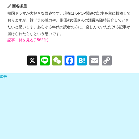
西谷瀬里
韓国ドラマが大好きな西谷です。現在はK-POP関連の記事を主に投稿して
おりますが、韓ドラの魅力や、俳優&女優さんの活躍も随時紹介していき
たいと思います。あらゆる年代の読者の方に、楽しんでいただける記事が
届けられたらなという思いです。
記事一覧を見る(1582件)
X
Li
W
F
H
E
C
n
e
a
at
m
o
e
C
c
e
ail
p
h
e
n
y
at
b
a
Li
o
n
o
k
k