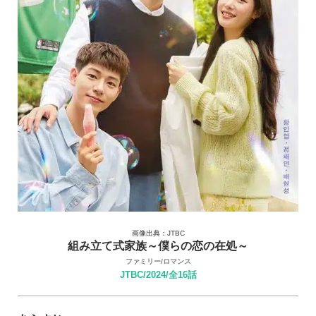
画像出典：JTBC
組み立て式家族～僕らの恋の在処～
ファミリー/ロマンス
JTBC/2024/全16話