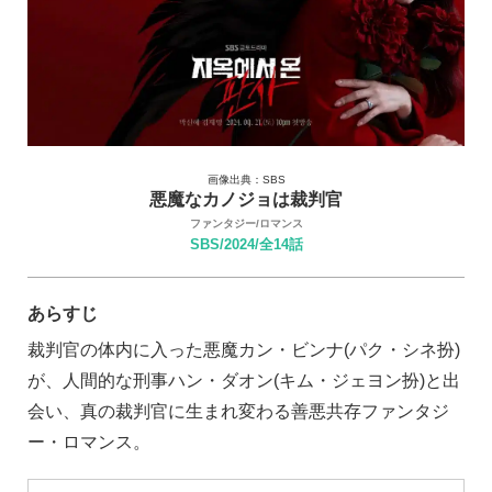
画像出典：SBS
悪魔なカノジョは裁判官
ファンタジー/ロマンス
SBS/2024/全14話
あらすじ
裁判官の体内に入った悪魔カン・ビンナ(パク・シネ扮)
が、人間的な刑事ハン・ダオン(キム・ジェヨン扮)と出
会い、真の裁判官に生まれ変わる善悪共存ファンタジ
ー・ロマンス。