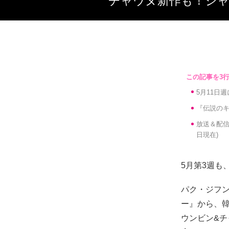
チャウヌ新作も！ジャ
5月11日
『伝説の
放送＆配信
日現在)
5月第3週
パク・ジフ
ー』から、
ウンビン&チ