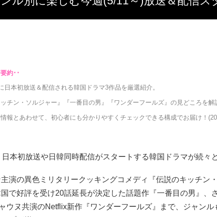
ンル別に楽しむ今週(5/11～)放送＆配信
週に日本初放送＆配信される韓国ドラマ3作品を厳選紹介。
キッチン・ソルジャー』『一番目の男』『ワンダーフールズ』の見どころを解
情報とあわせて、初心者にも分かりやすくチェックできる構成でお届け！(202
も、日本初放送や日韓同時配信がスタートする韓国ドラマが続々
ン主演の異色ミリタリークッキングコメディ『伝説のキッチン
韓国で好評を受け20話延長が決定した話題作『一番目の男』、
ャウヌ共演のNetflix新作『ワンダーフールズ』まで、ジャン