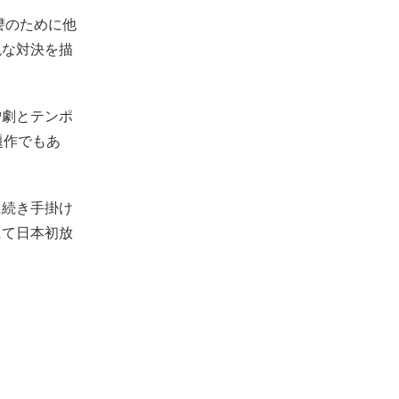
讐のために他
絶な対決を描
憎劇とテンポ
題作でもあ
に続き手掛け
にて日本初放