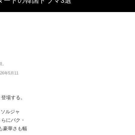
スタートの韓国ドラマ3選
説。
6年5月11
と登場する。
・ソルジャ
さらにパク・
ルも豪華さも幅