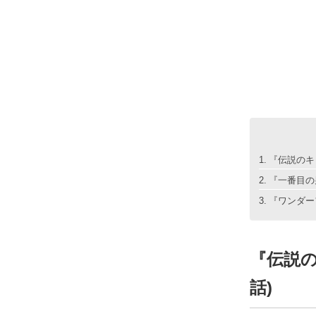
『伝説のキッチ
『一番目の男』
『ワンダーフー
『伝説のキ
話)