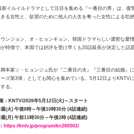
の最新イルイルドラマとして注目を集める『一番目の男』は、復
生きる女性と、欲望のために他人の人生を奪った女性による壮
・ウンジョン、オ・ヒョンギョン。韓国ドラマらしい濃密な愛
開が特徴で、本国では好評を受け早くも20話延長が決定した話
は脚本家ソ・ヒョンジュ氏が『二番目の夫』『三番目の結婚』
ーズ第3弾」としても関心を集めている。5月12日よりKNTV
トする。
：KNTV/2026年5月12日(火)～スタート
(火) 午後8時～午後10時30分 (4話連続)
(月) 午前11時30分～午後2時 (4話連続)
：
https://kntv.jp/program/kn260502/