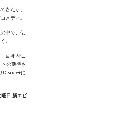
れてきたが、
グコメディ。
境の中で、伝
いく。
：왕과 사는
作への期待も
isney+に
・火曜日 新エピ