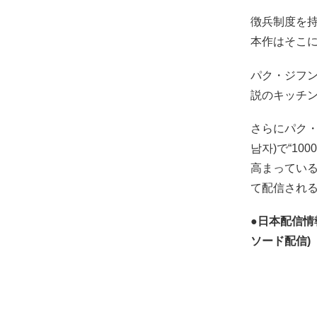
徴兵制度を
本作はそこ
パク・ジフ
説のキッチ
さらにパク・
남자)で“1
高まっている。
て配信され
●日本配信情報
ソード配信)