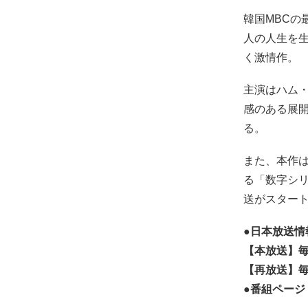
韓国MBC
人の人生を
く激情作。
主演はハム
感のある展
る。
また、本作
る「数字シリ
送がスター
●日本放送情報
【本放送】毎週
【再放送】毎週
●番組ページ