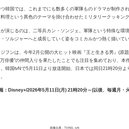
持つ韓国では、これまでにも数多くの軍隊ものドラマが制作さ
に料理という異色のテーマを掛け合わせたミリタリークッキン
ンが演じるのは、二等兵カン・ソンジェ。軍隊という特殊な環
ン・ソルジャーへと成長していく姿をコミカルかつ熱く描いて
ジフンは、今年2月公開の大ヒット映画『王と生きる男』(原題
000万俳優”の仲間入りを果たしたことでも注目を集めており、本
韓国tvNで5月11日より放送開始、日本では同日21時20分よりD
る。
：Disney+/2026年5月11日(月) 21時20分～(以後、毎週月
画像出典：TVING, tvN