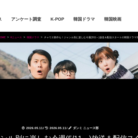
ス
アンケート調査
K-POP
韓国ドラマ
韓国映画
OME
Kニュース
韓国ドラマ
チャウヌ新作も！ジャンル別に楽しむ今週(5/11～)放送＆配信スタートの韓国ドラマ3
2026.05.11
/
2026.05.11
/
ダンミ ニュース部