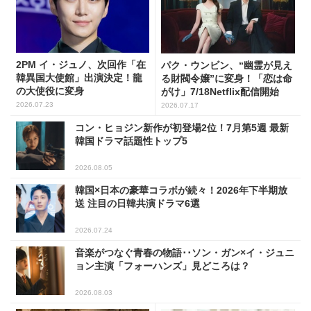
2PM イ・ジュノ、次回作「在
パク・ウンビン、“幽霊が見え
韓異国大使館」出演決定！龍
る財閥令嬢”に変身！「恋は命
の大使役に変身
がけ」7/18Netflix配信開始
2026.07.23
2026.07.17
コン・ヒョジン新作が初登場2位！7月第5週 最新
韓国ドラマ話題性トップ5
2026.08.05
韓国×日本の豪華コラボが続々！2026年下半期放
送 注目の日韓共演ドラマ6選
2026.07.24
音楽がつなぐ青春の物語･･ソン・ガン×イ・ジュニ
ョン主演「フォーハンズ」見どころは？
2026.08.03