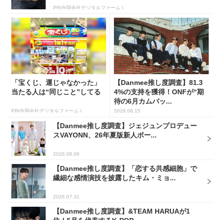
PR(合同会社デジタルファーム )
「宝くじ、運じゃなかった」
【Danmee推し度調査】81.3
当たる人は“同じこと”してる
4%の支持を獲得！ONFが“期
待の6月カムバッ...
PR(合同会社デジタルファーム )
2026.06.15
【Danmee推し度調査】ジェジュンプロデュー
スVAYONN、26年夏版新人ボー...
2026.08.06
【Danmee推し度調査】「恋する共感細胞」で
繊細な感情演技を披露したキム・ミョ...
2026.07.31
【Danmee推し度調査】&TEAM HARUAが1