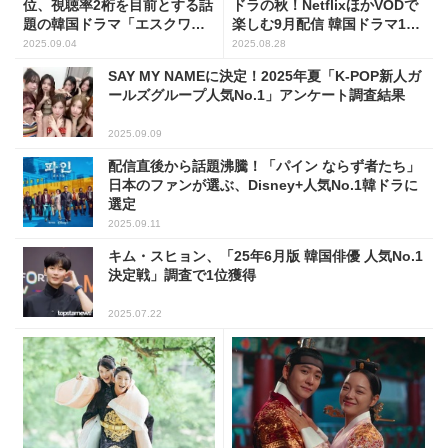
位、視聴率2桁を目前とする話
ドラの秋！NetflixほかVODで
題の韓国ドラマ「エスクワイ
楽しむ9月配信 韓国ドラマ10
ア」
選
2025.09.04
2025.08.28
SAY MY NAMEに決定！2025年夏「K-POP新人ガ
ールズグループ人気No.1」アンケート調査結果
2025.09.09
配信直後から話題沸騰！「パイン ならず者たち」
日本のファンが選ぶ、Disney+人気No.1韓ドラに
選定
2025.09.11
キム・スヒョン、「25年6月版 韓国俳優 人気No.1
決定戦」調査で1位獲得
2025.07.22