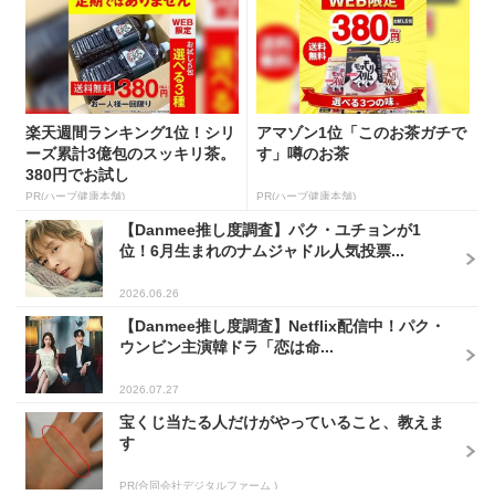
楽天週間ランキング1位！シリ
アマゾン1位「このお茶ガチで
ーズ累計3億包のスッキリ茶。
す」噂のお茶
380円でお試し
PR(ハーブ健康本舗)
PR(ハーブ健康本舗)
【Danmee推し度調査】パク・ユチョンが1
位！6月生まれのナムジャドル人気投票...
2026.06.26
【Danmee推し度調査】Netflix配信中！パク・
ウンビン主演韓ドラ「恋は命...
2026.07.27
宝くじ当たる人だけがやっていること、教えま
す
PR(合同会社デジタルファーム )