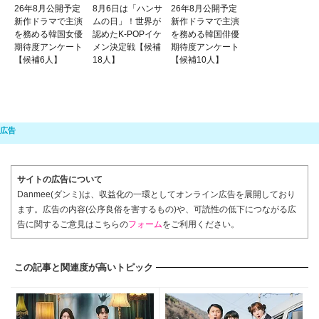
26年8月公開予定
8月6日は「ハンサ
26年8月公開予定
新作ドラマで主演
ムの日」！世界が
新作ドラマで主演
を務める韓国女優
認めたK-POPイケ
を務める韓国俳優
期待度アンケート
メン決定戦【候補
期待度アンケート
【候補6人】
18人】
【候補10人】
サイトの広告について
Danmee(ダンミ)は、収益化の一環としてオンライン広告を展開しており
ます。広告の内容(公序良俗を害するもの)や、可読性の低下につながる広
告に関するご意見はこちらの
フォーム
をご利用ください。
この記事と関連度が高いトピック