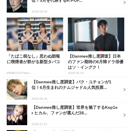
位！5月を代表するK-POP...
2026.06.08
「たばこ税なし」思わぬ朗報
【Danmee推し度調査】日本
に喫煙者が群がる新型タバコ
のファン期待の6月韓ドラ俳優
はソ・イングク！
PR(株式会社HAL)
2026.06.23
【Danmee推し度調査】パク・ユチョンが1
位！6月生まれのナムジャドル人気投票...
2026.06.26
【Danmee推し度調査】世界を魅了するKep1e
r ヒカル、ファンが選んだ26...
2026.07.22