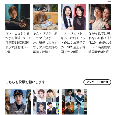
コン・ヒョジン新
キム・ジソク、新
「エージェント・
ながら見では終わ
作が初登場2位！7
ドラマ「分かっ
キム」に続くヒッ
れない名作！来週
月第5週 最新韓国
た、離婚しよう」
ト作は？放送予定
(8/10～)放送スタ
ドラマ話題性トッ
でリアルな夫婦の
の「SBS金土」韓
ート「高視聴率」
プ5
葛藤を熱演！
国ドラマ9選
韓国時代劇4選
こちらも投票お願いします！
アンケートTOP