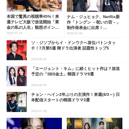
本国で驚異の視聴率45%！来
ナム・ジュヒョク、Netflix新
週テレビ大阪で放送開始「黄
作「トングン －呪いの宮－」
金の私の人生」観想ポイント5
制作発表会に出席！
選
(PHOTO17枚)
2026.07.14
2026.07.08
ソ・ジソブからイ・ドンウクへ首位バトンタッ
チ！7月第5週 韓ドラ出演者 話題性トップ5
2026.08.05
「エージェント・キム」に続くヒット作は？放送
予定の「SBS金土」韓国ドラマ9選
2026.08.05
チョン・へイン2年ぶりの主演作！来週(8/3～) 日
本配信スタートの韓国ドラマ3選
2026.07.29