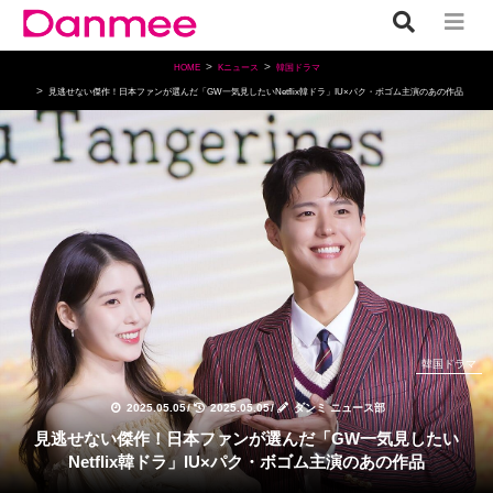
HOME
Kニュース
韓国ドラマ
見逃せない傑作！日本ファンが選んだ「GW一気見したいNetflix韓ドラ」IU×パク・ボゴム主演のあの作品
韓国ドラマ
2025.05.05
/
2025.05.05
/
ダンミ ニュース部
見逃せない傑作！日本ファンが選んだ「GW一気見したい
Netflix韓ドラ」IU×パク・ボゴム主演のあの作品