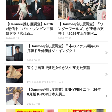
【Danmee推し度調査】Netfli
【Danmee推し度調査】「ワ
x配信中！パク・ウンビン主演
ンダーフールズ」が圧巻の支
韓ドラ「恋は命...
持！「2026年上半期ベ...
2026.07.27
2026.07.30
【Danmee推し度調査】日本のファン期待の6
月韓ドラ俳優はソ・イングク！
2026.06.23
宝くじ当選で貧乏女性が人生変えた実話
PR(合同会社デジタルファーム )
【Danmee推し度調査】ENHYPEN ニキ「26年
6月版 K-POP日本人男...
2026.07.06