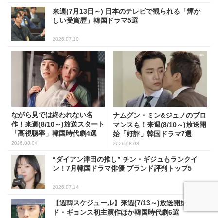
来週(7月13日～) 日本のテレビで観られる「輝か
しい受賞歴」韓国ドラマ5選
2026.07.10
ながら見では終われない名
ナムグン・ミン&ジュノのブロ
作！来週(8/10～)放送スタート
マンスも！来週(8/10～)放送開
「高視聴率」韓国時代劇4選
始「好評」韓国ドラマ7選
2026.08.04
2026.08.03
“ダイアン津田の推し” チン・ギジュもランクイ
ン！7月韓国ドラマ俳優 ブランド評判トップ5
2026.07.14
【週韓スケジュール】来週(7/13～)放送開始！
ド・ギョンス初主演作ほか韓国時代劇6選