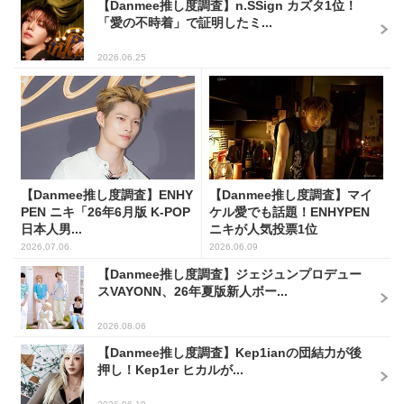
【Danmee推し度調査】n.SSign カズタ1位！
「愛の不時着」で証明したミ...
2026.06.25
【Danmee推し度調査】ENHY
【Danmee推し度調査】マイ
PEN ニキ「26年6月版 K-POP
ケル愛でも話題！ENHYPEN
日本人男...
ニキが人気投票1位
2026.07.06
2026.06.09
【Danmee推し度調査】ジェジュンプロデュー
スVAYONN、26年夏版新人ボー...
2026.08.06
【Danmee推し度調査】Kep1ianの団結力が後
押し！Kep1er ヒカルが...