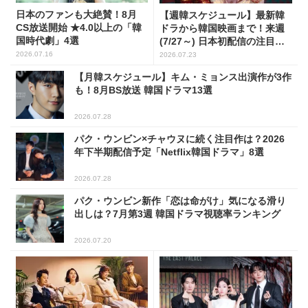
日本のファンも大絶賛！8月
【週韓スケジュール】最新韓
CS放送開始 ★4.0以上の「韓
ドラから韓国映画まで！来週
国時代劇」4選
(7/27～) 日本初配信の注目作3
選
2026.07.16
2026.07.23
【月韓スケジュール】キム・ミョンス出演作が3作
も！8月BS放送 韓国ドラマ13選
2026.07.28
パク・ウンビン×チャウヌに続く注目作は？2026
年下半期配信予定「Netflix韓国ドラマ」8選
2026.07.28
パク・ウンビン新作「恋は命がけ」気になる滑り
出しは？7月第3週 韓国ドラマ視聴率ランキング
2026.07.20