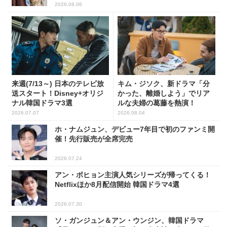
2026.08.06
来週(7/13～) 日本のテレビ放
キム・ジソク、新ドラマ「分
送スタート！Disney+オリジ
かった、離婚しよう」でリア
ナル韓国ドラマ3選
ルな夫婦の葛藤を熱演！
2026.07.07
2026.08.04
ホ・ナムジュン、デビュー7年目で初のファンミ開
催！先行販売が全席完売
2026.07.24
アン・ボヒョン主演人気シリーズが帰ってくる！
Netflixほか8月配信開始 韓国ドラマ4選
2026.07.30
ソ・ガンジュン＆アン・ウンジン、韓国ドラマ