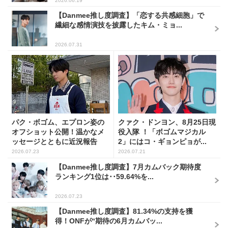
2026.06.19
【Danmee推し度調査】「恋する共感細胞」で
繊細な感情演技を披露したキム・ミョ...
2026.07.31
パク・ボゴム、エプロン姿の
クァク・ドンヨン、8月25日現
オフショット公開！温かなメ
役入隊 ！「ボゴムマジカル
ッセージとともに近況報告
2」にはコ・ギョンピョが...
2026.07.23
2026.07.21
【Danmee推し度調査】7月カムバック期待度
ランキング1位は･･59.64%を...
2026.07.23
【Danmee推し度調査】81.34%の支持を獲
得！ONFが“期待の6月カムバッ...