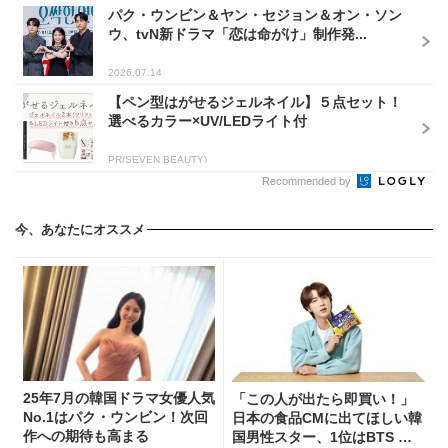
パク・ウンビン＆ヤン・セジョン＆オン・ソン
ウ、tvN新ドラマ「恋は命がけ」制作発...
2026.07.14
【ペン型はがせるジェルネイル】５点セット！
選べるカラー×UV/LEDライト付
PR(SEVEN BEAUTY)
Recommended by
今、あなたにオススメ
25年7月の韓国ドラマ女優人気
「この人が出たら即買い！」
No.1はパク・ウンビン！次回
日本の食品CMに出てほしい韓
作への期待も高まる
国男性スター、1位はBTS ジ