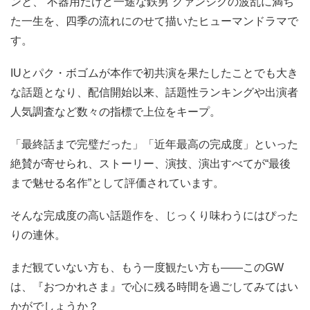
ンと、“不器用だけど一途な鉄男”グァンシクの波乱に満ち
た一生を、四季の流れにのせて描いたヒューマンドラマで
す。
IUとパク・ボゴムが本作で初共演を果たしたことでも大き
な話題となり、配信開始以来、話題性ランキングや出演者
人気調査など数々の指標で上位をキープ。
「最終話まで完璧だった」「近年最高の完成度」といった
絶賛が寄せられ、ストーリー、演技、演出すべてが“最後
まで魅せる名作”として評価されています。
そんな完成度の高い話題作を、じっくり味わうにはぴった
りの連休。
まだ観ていない方も、もう一度観たい方も――このGW
は、『おつかれさま』で心に残る時間を過ごしてみてはい
かがでしょうか？