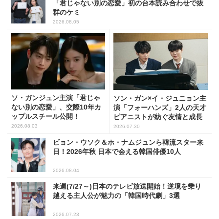
「君じゃない別の恋愛」初の台本読み合わせで抜
群のケミ
2026.08.05
ソ・ガンジュン主演「君じゃ
ソン・ガン×イ・ジュニョン主
ない別の恋愛」、交際10年カ
演「フォーハンズ」2人の天才
ップルスチール公開！
ピアニストが紡ぐ友情と成長
2026.08.03
2026.07.30
ビョン・ウソク＆ホ・ナムジュンら韓流スター来
日！2026年秋 日本で会える韓国俳優10人
2026.08.04
来週(7/27～)日本のテレビ放送開始！逆境を乗り
越える主人公が魅力の「韓国時代劇」3選
2026.07.23