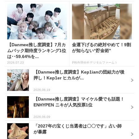
【Danmee推し度調査】7月カ
金運下げるの絶対やめて！9割
ムバック期待度ランキング1位
が知らない“貯金術”
は･･59.64%を...
2026.07.23
PR(合同会社デジタルファーム )
【Danmee推し度調査】Kep1ianの団結力が後
押し！Kep1er ヒカルが...
2026.06.19
【Danmee推し度調査】マイケル愛でも話題！
ENHYPEN ニキが人気投票1位
2026.06.09
「2027年の宝くじ当選者は〇〇です」占い師
が暴露