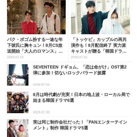
パク・ボゴム扮する一途な年
「トッケビ」カップルの再共
下彼氏に胸キュン！8月CS放
演作も！8月配信終了 実力派
送開始「大人のロマンス」韓
キャストが贈る「韓国ドラ
ドラ6選
マ」5選
2026.07.14
2026.07.31
SEVENTEEN ドギョム、「恋は命がけ」OST第2
弾に参加！切ないロックバラード披露
2026.07.24
8月は時代劇が充実！日本の地上波・ローカル局で
始まる韓国ドラマ6選
2026.07.30
実は同じ制作会社だった！「PANエンターテイン
メント」制作 韓国ドラマ5選