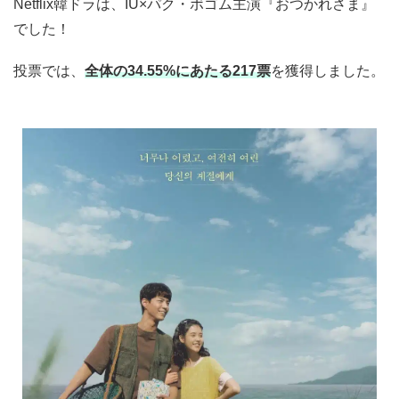
Netflix韓ドラは、IU×パク・ボゴム主演『おつかれさま』
でした！
投票では、
全体の34.55%にあたる217票
を獲得しました。