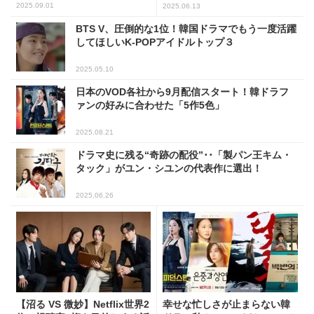
ン！
2025.09.01
2025.06.13
BTS V、圧倒的な1位！韓国ドラマでもう一度活躍
してほしいK-POPアイドルトップ３
2025.05.10
日本のVOD各社から9月配信スタート！韓ドラフ
ァンの好みに合わせた「5作5色」
2025.08.21
ドラマ史に残る“奇跡の配役”･･「製パン王キム・
タック」がユン・シユンの代表作に選出！
2025.06.26
【沼る VS 微妙】Netflix世界2
幸せな忙しさが止まらない韓