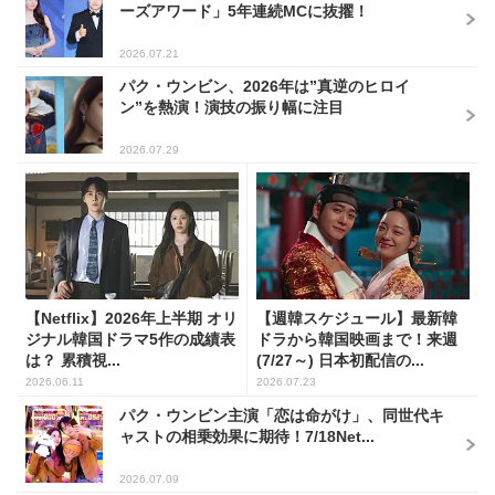
ーズアワード」5年連続MCに抜擢！
2026.07.21
パク・ウンビン、2026年は”真逆のヒロイ
ン”を熱演！演技の振り幅に注目
2026.07.29
【Netflix】2026年上半期 オリ
【週韓スケジュール】最新韓
ジナル韓国ドラマ5作の成績表
ドラから韓国映画まで！来週
は？ 累積視...
(7/27～) 日本初配信の...
2026.06.11
2026.07.23
パク・ウンビン主演「恋は命がけ」、同世代キ
ャストの相乗効果に期待！7/18Net...
2026.07.09