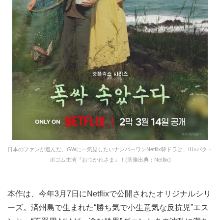
日本のファンが選んだ、GWに一気見したいナンバーワンNetflix韓ドラは、IU×パク・
ボゴム主演『おつかれさま』！(画像出典：Netflix)
本作は、今年3月7日にNetflixで公開されたオリジナルシリ
ーズ。済州島で生まれた“勝ち気で小生意気な反抗児”エス