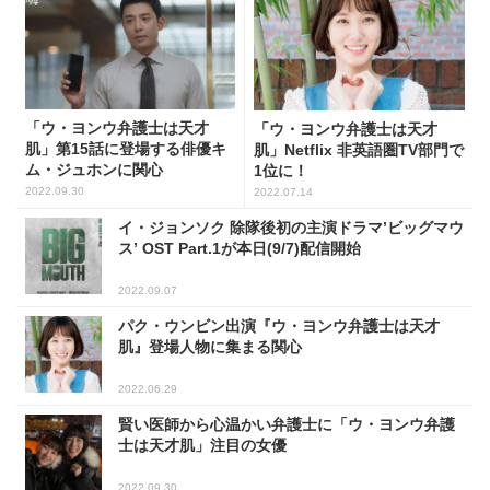
「ウ・ヨンウ弁護士は天才
「ウ・ヨンウ弁護士は天才
肌」第15話に登場する俳優キ
肌」Netflix 非英語圏TV部門で
ム・ジュホンに関心
1位に！
2022.09.30
2022.07.14
イ・ジョンソク 除隊後初の主演ドラマ’ビッグマウ
ス’ OST Part.1が本日(9/7)配信開始
2022.09.07
パク・ウンビン出演『ウ・ヨンウ弁護士は天才
肌』登場人物に集まる関心
2022.06.29
賢い医師から心温かい弁護士に「ウ・ヨンウ弁護
士は天才肌」注目の女優
2022.09.30