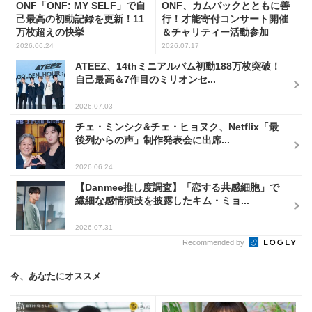
ONF「ONF: MY SELF」で自
ONF、カムバックとともに善
己最高の初動記録を更新！11
行！才能寄付コンサート開催
万枚超えの快挙
＆チャリティー活動参加
2026.06.24
2026.07.17
ATEEZ、14thミニアルバム初動188万枚突破！
自己最高＆7作目のミリオンセ...
2026.07.03
チェ・ミンシク&チェ・ヒョヌク、Netflix「最
後列からの声」制作発表会に出席...
2026.06.24
【Danmee推し度調査】「恋する共感細胞」で
繊細な感情演技を披露したキム・ミョ...
2026.07.31
Recommended by
今、あなたにオススメ