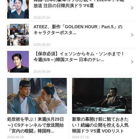
放送 注目の日韓共演ドラマ6選
2026.07.24
ATEEZ、新作「GOLDEN HOUR : Part.5」の
キャラクターポスタ...
2026.06.22
【保存必須】イェソンからキム・ソンホまで！
今週(6/8～)韓国スター 日本のテレ...
2026.06.08
処世術を学ぶ！来週(6月29日
新章の幕開け前に観ておきた
～) CSチャンネルで放送開始
い！続編の公開を控える人気
「宮内の暗闘」韓国時...
韓国ドラマ5選 VODリスト
2026.06.25
2026.07.16