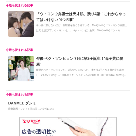
「ウ・ヨンウ弁護士は天才肌」残り4話！これからやっ
てはいけない '4つの事'
暑い夏に負けないほど、視聴者を熱くさせている、ENA(Netflix)『ウ・ヨンウ弁護士
は天才肌(以下、ウ・ヨンウ)』。 パク・ウンビン主演、ENA(Netflix)『ウ・ヨ...
俳優 ペク・ソンヒョン 7月に第2子誕生！'母子共に健
康'
俳優のペク・ソンヒョンが、2児のパパになった。 妻が第2子となる男の子を出産
し、2児のパパになった俳優のペク・ソンヒョン(写真提供：ⓒ TOPSTAR NEWS)8
月8...
DANMEE ダンミ
最新韓国トレンドを読む美しい女性になる