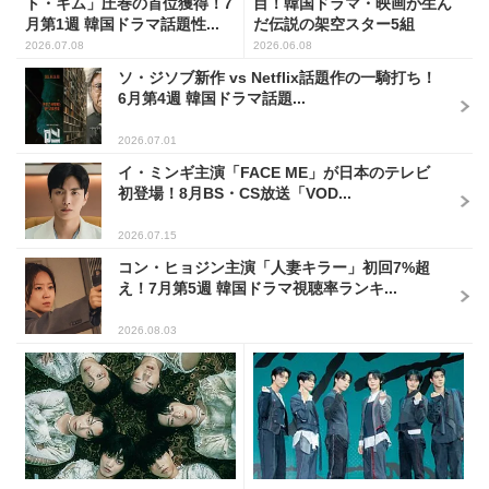
ト・キム」圧巻の首位獲得！7
目！韓国ドラマ・映画が生ん
月第1週 韓国ドラマ話題性...
だ伝説の架空スター5組
2026.07.08
2026.06.08
ソ・ジソブ新作 vs Netflix話題作の一騎打ち！
6月第4週 韓国ドラマ話題...
2026.07.01
イ・ミンギ主演「FACE ME」が日本のテレビ
初登場！8月BS・CS放送「VOD...
2026.07.15
コン・ヒョジン主演「人妻キラー」初回7%超
え！7月第5週 韓国ドラマ視聴率ランキ...
2026.08.03