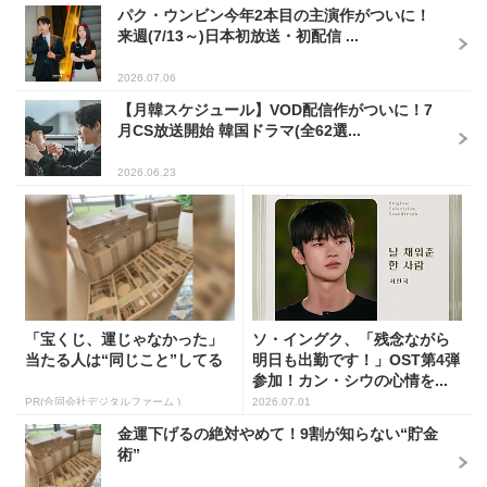
パク・ウンビン今年2本目の主演作がついに！
来週(7/13～)日本初放送・初配信 ...
2026.07.06
【月韓スケジュール】VOD配信作がついに！7
月CS放送開始 韓国ドラマ(全62選...
2026.06.23
「宝くじ、運じゃなかった」
ソ・イングク、「残念ながら
当たる人は“同じこと”してる
明日も出勤です！」OST第4弾
参加！カン・シウの心情を...
PR(合同会社デジタルファーム )
2026.07.01
金運下げるの絶対やめて！9割が知らない“貯金
術”