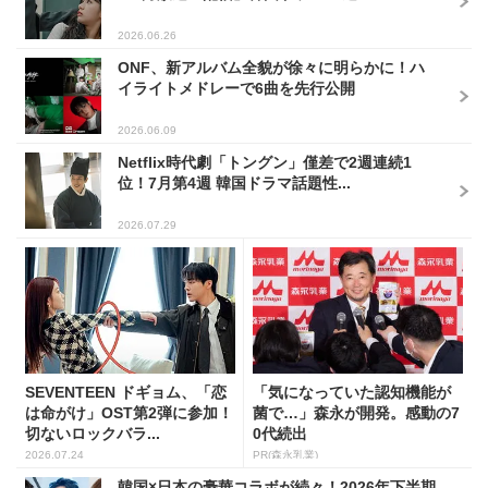
2026.06.26
ONF、新アルバム全貌が徐々に明らかに！ハ
イライトメドレーで6曲を先行公開
2026.06.09
Netflix時代劇「トングン」僅差で2週連続1
位！7月第4週 韓国ドラマ話題性...
2026.07.29
SEVENTEEN ドギョム、「恋
「気になっていた認知機能が
は命がけ」OST第2弾に参加！
菌で…」森永が開発。感動の7
切ないロックバラ...
0代続出
2026.07.24
PR(森永乳業)
韓国×日本の豪華コラボが続々！2026年下半期