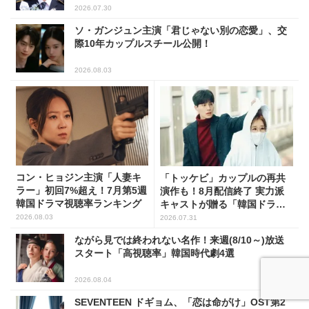
2026.07.30
ソ・ガンジュン主演「君じゃない別の恋愛」、交
際10年カップルスチール公開！
2026.08.03
コン・ヒョジン主演「人妻キ
「トッケビ」カップルの再共
ラー」初回7%超え！7月第5週
演作も！8月配信終了 実力派
韓国ドラマ視聴率ランキング
キャストが贈る「韓国ドラ
マ」5選
2026.08.03
2026.07.31
ながら見では終われない名作！来週(8/10～)放送
スタート「高視聴率」韓国時代劇4選
2026.08.04
SEVENTEEN ドギョム、「恋は命がけ」OST第2