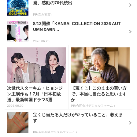
発。感動の70代続出
PR(森永乳業)
8/13開催「KANSAI COLLECTION 2026 AUT
UMN＆WIN...
2026.06.26
次世代スターキム・ヒョンジ
【宝くじ】このままの買い方
ン主演作も！7月「日本初放
で、本当に当たると思います
送」最新韓国ドラマ3選
か
2026.06.09
PR(合同会社デジタルファーム )
宝くじ当たる人だけがやっていること、教えま
す
PR(合同会社デジタルファーム )