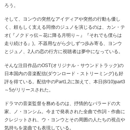
ろう。
そして、ヨンウの突然なアイディアや突然の行動も優し
く、頼もしく支える同僚のジュノを演じるのは、カン・テ
オ(『ノクドゥ伝～花に降る月明り～』『それでも僕らは
走り続ける』)。不器用ながら少しずつ歩み寄る、ヨンウ
とジュノ、2人の恋の行方に視聴者は夢中になっている。
そんな注目作品のOST(オリジナル・サウンドトラック)の
日本国内の音楽配信(ダウンロード・ストリーミング)も好
評を得ている。配信中のPart1,2に加えて、本日(8/10)part3
～5がリリースされた。
ドラマの音楽監督を務めるのは、抒情的なバラードの大
家、ノ・ヨンシム。今まで発表された全曲で作詞・作曲に
クレジットされ、ウ・ヨンウとその周囲の人たちの視点や
気持ちを楽曲でも表現している。