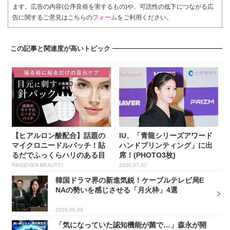
ます。広告の内容(公序良俗を害するもの)や、可読性の低下につながる広
告に関するご意見はこちらの
フォーム
をご利用ください。
この記事と関連度が高いトピック
【ヒアルロン酸配合】話題の
IU、「青龍シリーズアワード
マイクロニードルパッチ！貼
ハンドプリンティング」に出
るだでふっくらハリのある目
席！(PHOTO3枚)
元...
PR(SEVEN BEAUTY)
2026.07.07
韓国ドラマ界の新進気鋭！ケーブルテレビ局E
NAの勢いを感じさせる「月火枠」4選
2026.06.08
「気になっていた認知機能が菌で…」森永が開