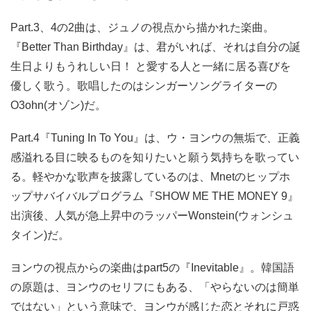
Part.3、4の2曲は、ジュノの視点から描かれた楽曲。
『Better Than Birthday』は、君がいれば、それは自分の誕
生日よりもうれしい日！ と愛する人と一緒に居る喜びを
優しく歌う。歌唱したのはシンガーソングライターの
O3ohn(オゾン)だ。
Part.4『Tuning In To You』は、ウ・ヨンウの無垢で、正義
感溢れる目に映るものを知りたいと願う気持ちを歌ってい
る。軽やかな歌声を披露しているのは、Mnetのヒップホ
ップサバイバルプログラム『SHOW ME THE MONEY 9』
出演後、人気が急上昇中のラッパーWonstein(ウォンシュ
タイン)だ。
ヨンウの視点からの楽曲はpart5の『Inevitable』。韓国語
の原題は、ヨンウのセリフにもある、「やらないのは簡単
ではない」という意味で、ヨンウが感じた恋とそれに戸惑