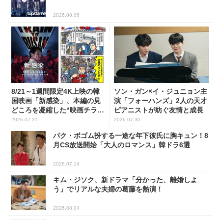
2026.08.06
8/21～1週間限定4K上映の韓
ソン・ガン×イ・ジュニョン主
国映画「新感染」、本編の見
演「フォーハンズ」2人の天才
どころを凝縮した“映画チラ見
ピアニストが紡ぐ友情と成長
せマンガ”を公開！
2026.07.31
2026.07.30
パク・ボゴム扮する一途な年下彼氏に胸キュン！8
月CS放送開始「大人のロマンス」韓ドラ6選
2026.07.14
キム・ジソク、新ドラマ「分かった、離婚しよ
う」でリアルな夫婦の葛藤を熱演！
2026.08.04