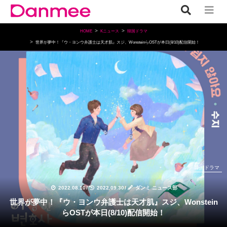
HOME
Kニュース
韓国ドラマ
世界が夢中！『ウ・ヨンウ弁護士は天才肌』スジ、WonsteinらOSTが本日(8/10)配信開始！
韓国ドラマ
2022.08.10
/
2022.09.30
/
ダンミ ニュース部
世界が夢中！『ウ・ヨンウ弁護士は天才肌』スジ、Wonstein
らOSTが本日(8/10)配信開始！