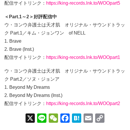
配信サイトリンク：
https://king-records.lnk.to/WOOpart5
＜Part.1～2＞好評配信中
ウ・ヨンウ弁護士は天才肌 オリジナル・サウンドトラッ
ク Part.1／キム・ジョンワン of NELL
1. Brave
2. Brave (Inst.)
配信サイトリンク：
https://king-records.lnk.to/WOOpart1
ウ・ヨンウ弁護士は天才肌 オリジナル・サウンドトラッ
ク Part.2／ソヌ・ジョンア
1. Beyond My Dreams
2. Beyond My Dreams (Inst.)
配信サイトリンク：
https://king-records.lnk.to/WOOpart2
X
Li
W
F
H
E
C
n
e
a
at
m
o