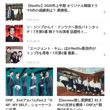
【Netflix】2026年上半期 オリジナル韓国ドラ
マ5作の成績表は？ 累積視...
2026.06.11
ソ・ジソブからイ・ドンウクへ首位バトンタッ
チ！7月第5週 韓ドラ出演者 話題性ト...
2026.08.05
「エージェント・キム」ほかNetflix配信作が
トップ5を席巻！7月第2週 最新...
2026.07.15
ONF、2ndアルバムPart.2「O
【Danmee推し度調査】81.3
NF: MY SELF」ショーケース
4%の支持を獲得！ONFが“期
に出席...
待の6月カムバッ...