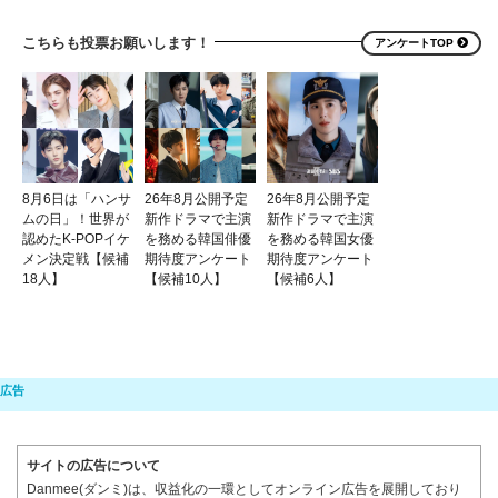
こちらも投票お願いします！
アンケートTOP
8月6日は「ハンサ
26年8月公開予定
26年8月公開予定
ムの日」！世界が
新作ドラマで主演
新作ドラマで主演
認めたK-POPイケ
を務める韓国俳優
を務める韓国女優
メン決定戦【候補
期待度アンケート
期待度アンケート
18人】
【候補10人】
【候補6人】
サイトの広告について
Danmee(ダンミ)は、収益化の一環としてオンライン広告を展開しており