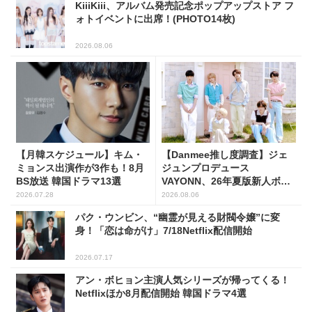
KiiiKiii、アルバム発売記念ポップアップストア フ
ォトイベントに出席！(PHOTO14枚)
2026.08.06
【月韓スケジュール】キム・
【Danmee推し度調査】ジェ
ミョンス出演作が3作も！8月
ジュンプロデュース
BS放送 韓国ドラマ13選
VAYONN、26年夏版新人ボー
イズグループ人気No.1に
2026.07.28
2026.08.06
パク・ウンビン、“幽霊が見える財閥令嬢”に変
身！「恋は命がけ」7/18Netflix配信開始
2026.07.17
アン・ボヒョン主演人気シリーズが帰ってくる！
Netflixほか8月配信開始 韓国ドラマ4選