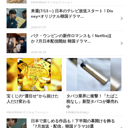
PR(合同会社デジタルファーム )
来週(7/13～) 日本のテレビ放送スタート！Dis
ney+オリジナル韓国ドラマ...
2026.07.07
パク・ウンビンの新作ロマンスも！Netflixほ
か 7月日本配信開始 韓国ドラマ...
2026.06.30
宝くじの“運任せ”から抜けた
タバコ業界に衝撃！「たばこ
人だけ変わる
税なし」新型タバコが爆売れ
中
PR(合同会社デジタルファーム )
PR(株式会社HAL)
日本で楽しめる作品も！下半期の幕開けを飾る
「7月放送・配信」韓国ドラマ10選