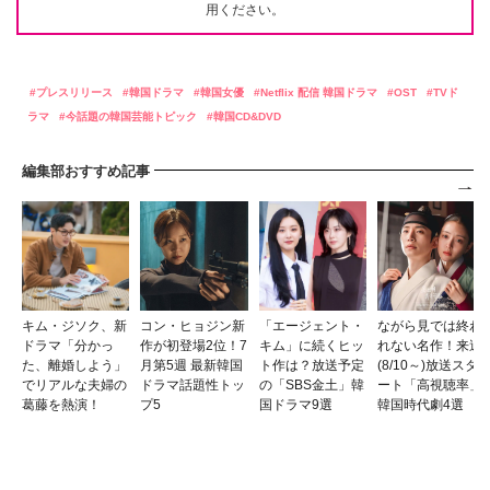
用ください。
プレスリリース
韓国ドラマ
韓国女優
Netflix 配信 韓国ドラマ
OST
TVド
ラマ
今話題の韓国芸能トピック
韓国CD&DVD
編集部おすすめ記事
キム・ジソク、新
コン・ヒョジン新
「エージェント・
ながら見では終わ
ドラマ「分かっ
作が初登場2位！7
キム」に続くヒッ
れない名作！来週
た、離婚しよう」
月第5週 最新韓国
ト作は？放送予定
(8/10～)放送スタ
でリアルな夫婦の
ドラマ話題性トッ
の「SBS金土」韓
ート「高視聴率」
葛藤を熱演！
プ5
国ドラマ9選
韓国時代劇4選