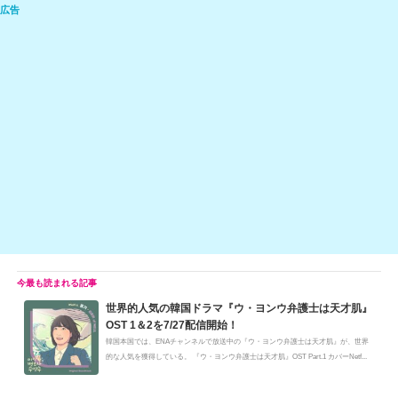
e
C
c
e
ail
p
h
e
n
y
at
b
a
Li
o
n
o
k
k
世界的人気の韓国ドラマ『ウ・ヨンウ弁護士は天才肌』
OST 1＆2を7/27配信開始！
韓国本国では、ENAチャンネルで放送中の『ウ・ヨンウ弁護士は天才肌』が、世界
的な人気を獲得している。 『ウ・ヨンウ弁護士は天才肌』OST Part.1 カバーNetf...