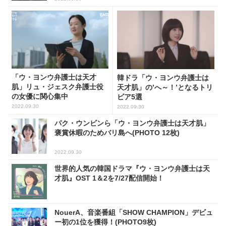
「ウ・ヨンウ弁護士は天才
韓ドラ「ウ・ヨンウ弁護士は
肌」リュ・ジェスク弁護士役
天才肌」の’へ～！’となるトリ
の女優に関心集中
ビア5選
2022.09.30
2022.09.30
パク・ウンビンら「ウ・ヨンウ弁護士は天才肌」
褒賞休暇のためバリ島へ(PHOTO 12枚)
2022.09.30
世界的人気の韓国ドラマ『ウ・ヨンウ弁護士は天
才肌』OST 1＆2を7/27配信開始！
NouerA、音楽番組「SHOW CHAMPION」デビュ
ー初の1位を獲得！(PHOTO9枚)