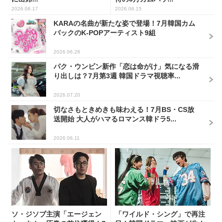
2026.06.17
2026.06.15
KARAの名曲が新たな姿で登場！7月韓国カム
バックのK-POPアーティスト9組
2026.06.26
パク・ウンビン新作「恋は命がけ」気になる滑
り出しは？7月第3週 韓国ドラマ視聴率...
2026.07.20
切なさもときめきも味わえる！7月BS・CS放
送開始 大人がハマるロマンス韓ドラ5...
2026.06.11
ソ・ジソブ主演「エージェン
「ワイルド・シング」で再注