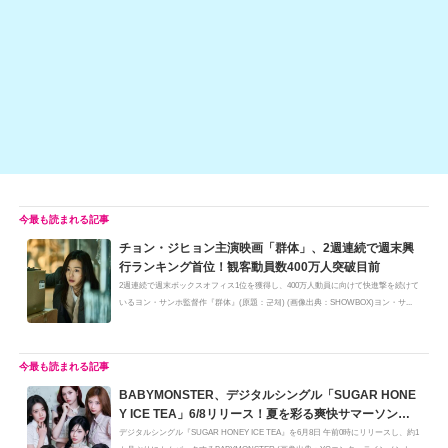
o
n
o
k
k
チョン・ジヒョン主演映画「群体」、2週連続で週末興
行ランキング首位！観客動員数400万人突破目前
2週連続で週末ボックスオフィス1位を獲得し、400万人動員に向けて快進撃を続けて
いるヨン・サンホ監督作『群体』(原題：군체) (画像出典：SHOWBOX)ヨン・サ...
BABYMONSTER、デジタルシングル「SUGAR HONE
Y ICE TEA」6/8リリース！夏を彩る爽快サマーソング
に期待
デジタルシングル『SUGAR HONEY ICE TEA』を6月8日 午前0時にリリースし、約1