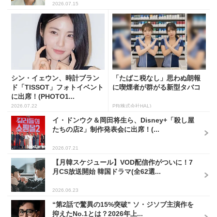
2026.07.15
シン・イェウン、時計ブラン
「たばこ税なし」思わぬ朗報
ド「TISSOT」フォトイベント
に喫煙者が群がる新型タバコ
に出席！(PHOTO1...
2026.07.22
PR(株式会社HAL)
イ・ドンウク＆岡田将生ら、Disney+「殺し屋
たちの店2」制作発表会に出席！(...
2026.07.21
【月韓スケジュール】VOD配信作がついに！7
月CS放送開始 韓国ドラマ(全62選...
2026.06.23
“第2話で驚異の15%突破” ソ・ジソブ主演作を
抑えたNo.1とは？2026年上...