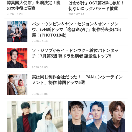
韓異国大使館」出演決定！龍
は命がけ」OST第2弾に参加！
の大使役に変身
切ないロックバラード披露
2026.07.23
2026.07.24
パク・ウンビン＆ヤン・セジョン＆オン・ソン
ウ、tvN新ドラマ「恋は命がけ」制作発表会に出
席！(PHOTO18枚)
2026.07.14
ソ・ジソブからイ・ドンウクへ首位バトンタッ
チ！7月第5週 韓ドラ出演者 話題性トップ5
2026.08.05
実は同じ制作会社だった！「PANエンターテイン
メント」制作 韓国ドラマ5選
2026.08.06