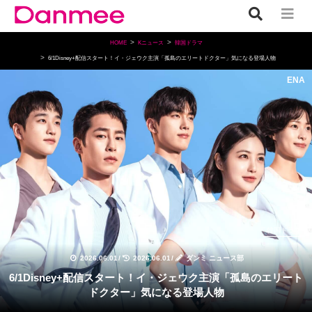
HOME
Kニュース
韓国ドラマ
6/1Disney+配信スタート！イ・ジェウク主演「孤島のエリートドクター」気になる登場人物
ENA
韓国ドラマ
2026.06.01
/
2026.06.01
/
ダンミ ニュース部
6/1Disney+配信スタート！イ・ジェウク主演「孤島のエリート
ドクター」気になる登場人物