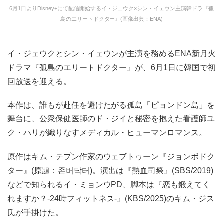
6月1日よりDisney+にて配信開始するイ・ジェウク×シン・イェウン主演韓ドラ『孤
島のエリートドクター』(画像出典：ENA)
イ・ジェウクとシン・イェウンが主演を務めるENA新月火
ドラマ『孤島のエリートドクター』が、6月1日に韓国で初
回放送を迎える。
本作は、誰もが赴任を避けたがる孤島「ピョンドン島」を
舞台に、公衆保健医師のド・ジイと秘密を抱えた看護師ユ
ク・ハリが織りなすメディカル・ヒューマンロマンス。
原作はキム・テプン作家のウェブトゥーン『ジョンボドク
ター』(原題：존버닥터)。演出は『熱血司祭』(SBS/2019)
などで知られるイ・ミョンウPD、脚本は『恋も鍛えてく
れますか？-24時フィットネス-』(KBS/2025)のキム・ジス
氏が手掛けた。