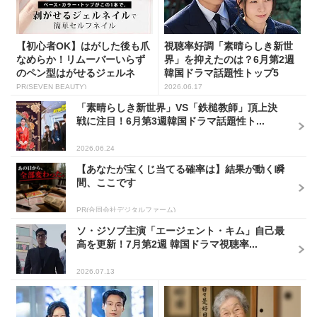
【初心者OK】はがした後も爪
視聴率好調「素晴らしき新世
なめらか！リムーバーいらず
界」を抑えたのは？6月第2週
のペン型はがせるジェルネ
韓国ドラマ話題性トップ5
イ...
PR(SEVEN BEAUTY)
2026.06.17
「素晴らしき新世界」VS「鉄槌教師」頂上決
戦に注目！6月第3週韓国ドラマ話題性ト...
2026.06.24
【あなたが宝くじ当てる確率は】結果が動く瞬
間、ここです
PR(合同会社デジタルファーム)
ソ・ジソブ主演「エージェント・キム」自己最
高を更新！7月第2週 韓国ドラマ視聴率...
2026.07.13