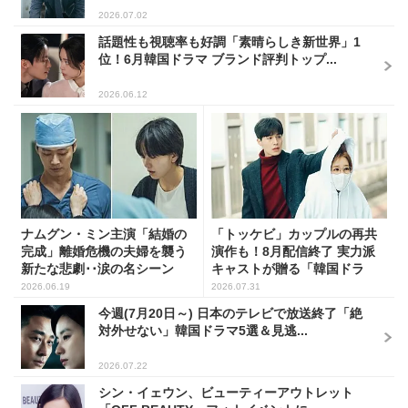
2026.07.02
話題性も視聴率も好調「素晴らしき新世界」1
位！6月韓国ドラマ ブランド評判トップ...
2026.06.12
ナムグン・ミン主演「結婚の
「トッケビ」カップルの再共
完成」離婚危機の夫婦を襲う
演作も！8月配信終了 実力派
新たな悲劇･･涙の名シーン
キャストが贈る「韓国ドラ
に...
マ...
2026.06.19
2026.07.31
今週(7月20日～) 日本のテレビで放送終了「絶
対外せない」韓国ドラマ5選＆見逃...
2026.07.22
シン・イェウン、ビューティーアウトレット