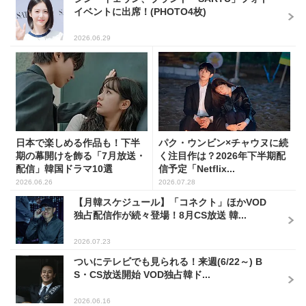
イベントに出席！(PHOTO4枚)
2026.06.29
日本で楽しめる作品も！下半
パク・ウンビン×チャウヌに続
期の幕開けを飾る「7月放送・
く注目作は？2026年下半期配
配信」韓国ドラマ10選
信予定「Netflix...
2026.06.26
2026.07.28
【月韓スケジュール】「コネクト」ほかVOD
独占配信作が続々登場！8月CS放送 韓...
2026.07.23
ついにテレビでも見られる！来週(6/22～) B
S・CS放送開始 VOD独占韓ド...
2026.06.16