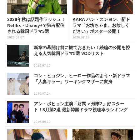
2026年秋は話題作ラッシュ！
KARA ハン・スンヨン、新ド
Netflix・Disney+で独占配信
ラマ「お坊ちゃま、お放しく
される韓国ドラマ3選
ださい」ポスター公開！
2026.08.07
2026.07.29
新章の幕開け前に観ておきたい！続編の公開を控
える人気韓国ドラマ5選 VODリスト
2026.07.16
コン・ヒョジン、ヒーロー作品のよう･･新ドラマ
「人妻キラー」ワーキングマザーに変身
2026.07.24
アン・ボヒョン主演「財閥 x 刑事2」好スター
ト！8月第2週 最新韓国ドラマ視聴率ランキング
2026.08.10