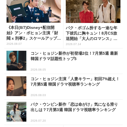
《本日(8/7)Disney+配信開
パク・ボゴム扮する一途な年
始》アン・ボヒョン主演「財
下彼氏に胸キュン！8月CS放
閥 x 刑事2」スケールアップし
送開始「大人のロマンス」韓
たFLEX捜査に注目
ドラ6選
2026.08.07
2026.07.14
コン・ヒョジン新作が初登場2位！7月第5週 最新
韓国ドラマ話題性トップ5
2026.08.05
コン・ヒョジン主演「人妻キラー」初回7%超え！
7月第5週 韓国ドラマ視聴率ランキング
2026.08.03
パク・ウンビン新作「恋は命がけ」気になる滑り
出しは？7月第3週 韓国ドラマ視聴率ランキング
2026.07.20