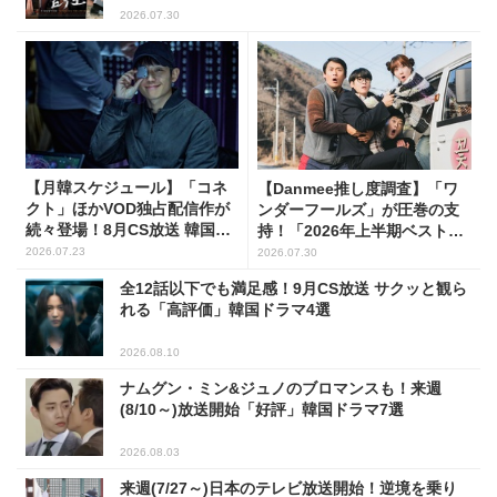
2026.07.30
【月韓スケジュール】「コネ
【Danmee推し度調査】「ワ
クト」ほかVOD独占配信作が
ンダーフールズ」が圧巻の支
続々登場！8月CS放送 韓国ド
持！「2026年上半期ベスト・
ラマ(全66選)
オブ・韓国ドラマ」1位に輝く
2026.07.23
2026.07.30
全12話以下でも満足感！9月CS放送 サクッと観ら
れる「高評価」韓国ドラマ4選
2026.08.10
ナムグン・ミン&ジュノのブロマンスも！来週
(8/10～)放送開始「好評」韓国ドラマ7選
2026.08.03
来週(7/27～)日本のテレビ放送開始！逆境を乗り