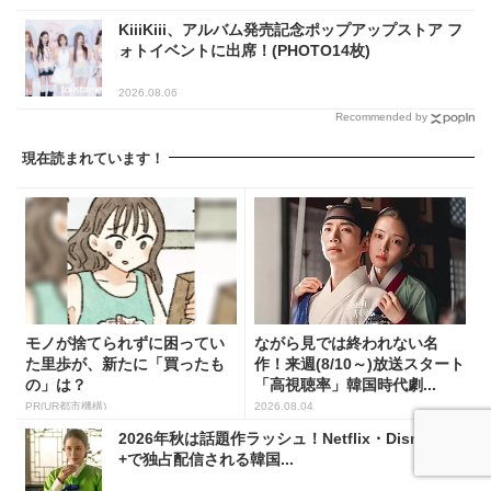
KiiiKiii、アルバム発売記念ポップアップストア フ
ォトイベントに出席！(PHOTO14枚)
2026.08.06
Recommended by
現在読まれています！
モノが捨てられずに困ってい
ながら見では終われない名
た里歩が、新たに「買ったも
作！来週(8/10～)放送スタート
の」は？
「高視聴率」韓国時代劇...
PR(UR都市機構)
2026.08.04
2026年秋は話題作ラッシュ！Netflix・Disney
+で独占配信される韓国...