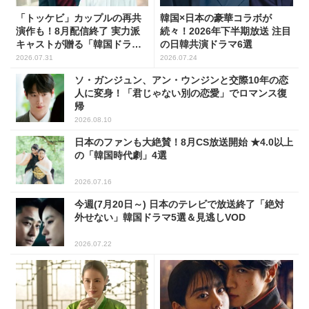
「トッケビ」カップルの再共
韓国×日本の豪華コラボが
演作も！8月配信終了 実力派
続々！2026年下半期放送 注目
キャストが贈る「韓国ドラ
の日韓共演ドラマ6選
マ」5選
2026.07.31
2026.07.24
ソ・ガンジュン、アン・ウンジンと交際10年の恋
人に変身！「君じゃない別の恋愛」でロマンス復
帰
2026.08.10
日本のファンも大絶賛！8月CS放送開始 ★4.0以上
の「韓国時代劇」4選
2026.07.16
今週(7月20日～) 日本のテレビで放送終了「絶対
外せない」韓国ドラマ5選＆見逃しVOD
2026.07.22