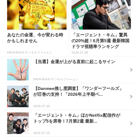
あなたの金運、今が変わる時
「エージェント・キム」驚異
かもしれません
の20%超！6月第5週 最新韓国
ドラマ視聴率ランキング
PR(合同会社デジタルファーム )
2026.07.06
【当選】金運が上がる直前に起こるサイン
PR(合同会社デジタルファーム )
【Danmee推し度調査】「ワンダーフールズ」
が圧巻の支持！「2026年上半期ベ...
2026.07.30
「エージェント・キム」ほかNetflix配信作が
トップ5を席巻！7月第2週 最新...
2026.07.15