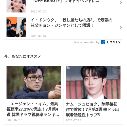
「OFF BEAUTY」フォトイベントに...
2026.07.03
イ・ドンウク、「殺し屋たちの店2」で最強の
叔父チョン・ジンマンとして帰還！
2026.07.16
Recommended by
今、あなたにオススメ
「エージェント・キム」最高
ナム・ジュヒョク、除隊後初
視聴率27.1%で完走！7月第4
作で首位！7月第3週 韓ドラ出
週 韓国ドラマ視聴率ランキン
演者話題性トップ5
グ
2026.07.27
2026.07.22