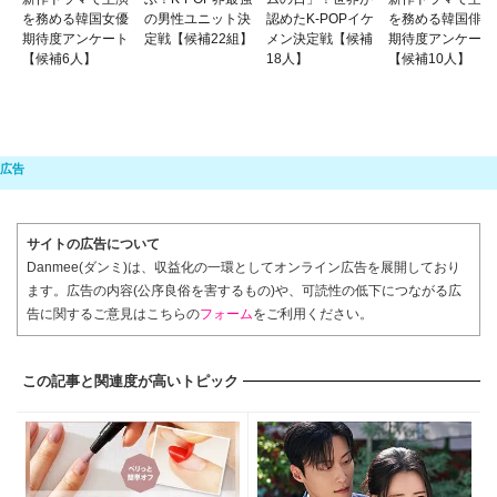
を務める韓国女優
の男性ユニット決
認めたK-POPイケ
を務める韓国俳優
期待度アンケート
定戦【候補22組】
メン決定戦【候補
期待度アンケート
【候補6人】
18人】
【候補10人】
サイトの広告について
Danmee(ダンミ)は、収益化の一環としてオンライン広告を展開しており
ます。広告の内容(公序良俗を害するもの)や、可読性の低下につながる広
告に関するご意見はこちらの
フォーム
をご利用ください。
この記事と関連度が高いトピック