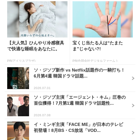
【大人気】ひんやり冷感寝具
宝くじ当たる人は“たまた
で快適な睡眠をあなたに。
ま”じゃない?!
PR(アイリスプラザ)
PR(合同会社デジタルファーム )
ソ・ジソブ新作 vs Netflix話題作の一騎打ち！
6月第4週 韓国ドラマ話題...
2026.07.01
ソ・ジソブ主演「エージェント・キム」圧巻の
首位獲得！7月第1週 韓国ドラマ話題性...
2026.07.08
イ・ミンギ主演「FACE ME」が日本のテレビ
初登場！8月BS・CS放送「VOD...