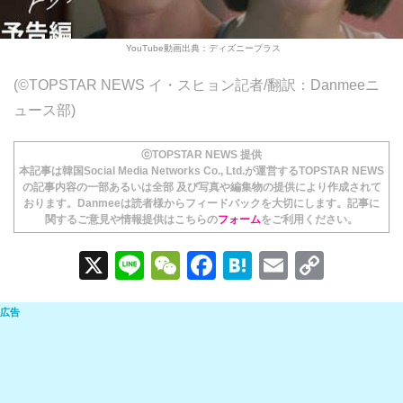
YouTube動画出典：ディズニープラス
(©TOPSTAR NEWS イ・スヒョン記者/翻訳：Danmeeニ
ュース部)
ⓒTOPSTAR NEWS 提供
本記事は韓国Social Media Networks Co., Ltd.が運営するTOPSTAR NEWS
の記事内容の一部あるいは全部 及び写真や編集物の提供により作成されて
おります。Danmeeは読者様からフィードバックを大切にします。記事に
関するご意見や情報提供はこちらの
フォーム
をご利用ください。
X
Li
W
F
H
E
C
n
e
a
at
m
o
e
C
c
e
ail
p
h
e
n
y
at
b
a
Li