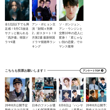
全12話以下でも満
アン・ボヒョン主
ソ・ガンジュン、
足感！9月CS放送
演「財閥 x 刑事
アン・ウンジンと
サクッと観られる
2」好スタート！8
交際10年の恋人に
「高評価」韓国ド
月第2週 最新韓国
変身！「君じゃな
ラマ4選
ドラマ視聴率ラン
い別の恋愛」でロ
キング
マンス復帰
こちらも投票お願いします！
アンケートTOP
26年8月公開予定
日本のファンが選
8月6日は「ハンサ
26年8月公開予定
新作ドラマで主演
ぶ！K-POP界最強
ムの日」！世界が
新作ドラマで主演