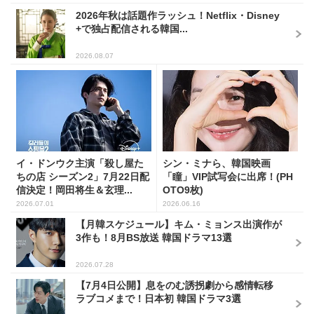
2026年秋は話題作ラッシュ！Netflix・Disney
+で独占配信される韓国...
2026.08.07
イ・ドンウク主演「殺し屋た
シン・ミナら、韓国映画
ちの店 シーズン2」7月22日配
「瞳」VIP試写会に出席！(PH
信決定！岡田将生＆玄理...
OTO9枚)
2026.07.01
2026.06.16
【月韓スケジュール】キム・ミョンス出演作が
3作も！8月BS放送 韓国ドラマ13選
2026.07.28
【7月4日公開】息をのむ誘拐劇から感情転移
ラブコメまで！日本初 韓国ドラマ3選