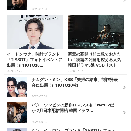
2026.07.01
イ・ドンウク、時計ブランド
新章の幕開け前に観ておきた
「TISSOT」フォトイベントに
い！続編の公開を控える人気
出席！(PHOTO10...
韓国ドラマ5選 VODリスト
2026.07.22
2026.07.16
ナムグン・ミン、KBS「夫婦の結末」制作発表
会に出席！(PHOTO10枚)
2026.07.01
パク・ウンビンの新作ロマンスも！Netflixほ
か 7月日本配信開始 韓国ドラマ...
2026.06.30
シン・イェウン、ブランド「SARTU」フォト