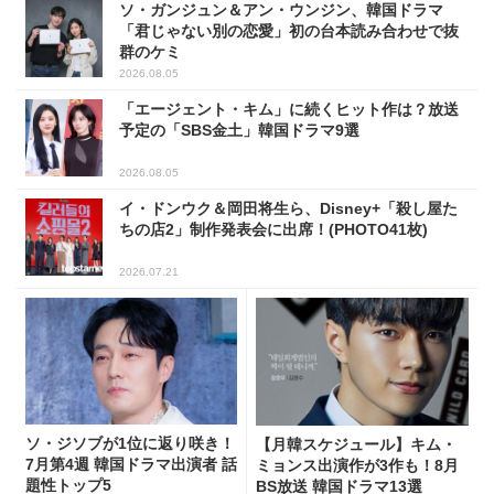
ソ・ガンジュン＆アン・ウンジン、韓国ドラマ
「君じゃない別の恋愛」初の台本読み合わせで抜
群のケミ
2026.08.05
「エージェント・キム」に続くヒット作は？放送
予定の「SBS金土」韓国ドラマ9選
2026.08.05
イ・ドンウク＆岡田将生ら、Disney+「殺し屋た
ちの店2」制作発表会に出席！(PHOTO41枚)
2026.07.21
ソ・ジソブが1位に返り咲き！
【月韓スケジュール】キム・
7月第4週 韓国ドラマ出演者 話
ミョンス出演作が3作も！8月
題性トップ5
BS放送 韓国ドラマ13選