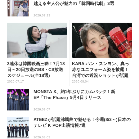
越える主人公が魅力の「韓国時代劇」3選
2026.07.23
3連休は韓国映画三昧！7月18
KARA ハン・スンヨン、真っ
日～20日放送のBS・CS放送
赤なユニフォーム姿を披露！
スケジュール(全18選)
台湾での近況ショットが話題
2026.07.17
2026.08.04
MONSTA X、約1年ぶりにカムバック！新
EP「The Phase」9月4日リリース
2026.08.07
ATEEZが話題沸騰曲で魅せる！今週(8/3～)日本の
テレビ K-POP出演情報7選
2026.08.03