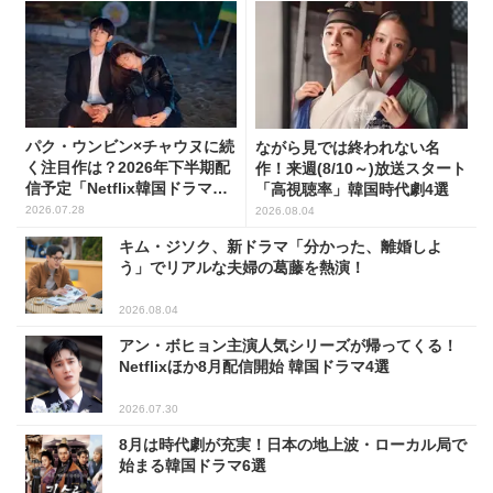
パク・ウンビン×チャウヌに続
ながら見では終われない名
く注目作は？2026年下半期配
作！来週(8/10～)放送スタート
信予定「Netflix韓国ドラマ」8
「高視聴率」韓国時代劇4選
選
2026.07.28
2026.08.04
キム・ジソク、新ドラマ「分かった、離婚しよ
う」でリアルな夫婦の葛藤を熱演！
2026.08.04
アン・ボヒョン主演人気シリーズが帰ってくる！
Netflixほか8月配信開始 韓国ドラマ4選
2026.07.30
8月は時代劇が充実！日本の地上波・ローカル局で
始まる韓国ドラマ6選