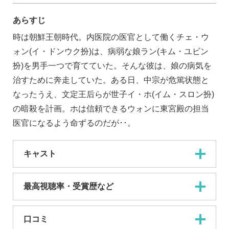
あらすじ
時は朝鮮王朝時代。内医院の医官として働くチェ・ウ
ォン(イ・ドンウク扮)は、病弱な娘ラン(キム・ユビン
扮)を男手一つで育てていた。そんな彼は、娘の病気を
治すために奔走していた。ある日、中宗が危篤状態と
なったうえ、文定王后らが世子イ・ホ(イム・スロン扮)
の暗殺を計画。ホは信頼できるウォンに東宮殿の担当
医官になるよう命ずるのだが･･。
キャスト
最高視聴率・受賞歴など
口コミ