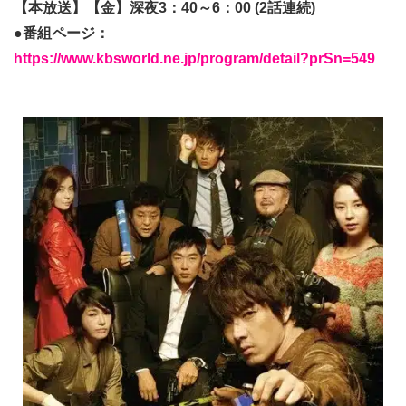
【本放送】【金】深夜3：40～6：00 (2話連続)
●番組ページ：
https://www.kbsworld.ne.jp/program/detail?prSn=549