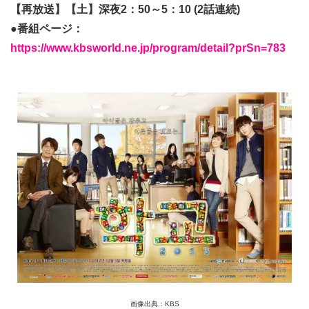
【再放送】【土】深夜2：50～5：10 (2話連続)
●番組ページ：
https://www.kbsworld.ne.jp/program/detail?prSn=783
画像出典：KBS