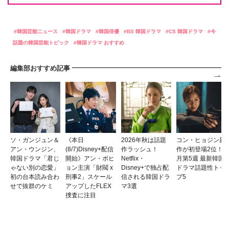
韓国芸能ニュース
韓国ドラマ
韓国俳優
BS 韓国ドラマ
CS 韓国ドラマ
今
話題の韓国芸能トピック
韓国ドラマ おすすめ
編集部おすすめ記事
ソ・ガンジュン＆
《本日
2026年秋は話題
コン・ヒョジン新
アン・ウンジン、
(8/7)Disney+配信
作ラッシュ！
作が初登場2位！7
韓国ドラマ「君じ
開始》アン・ボヒ
Netflix・
月第5週 最新韓国
ゃない別の恋愛」
ョン主演「財閥 x
Disney+で独占配
ドラマ話題性トッ
初の台本読み合わ
刑事2」スケール
信される韓国ドラ
プ5
せで抜群のケミ
アップしたFLEX
マ3選
捜査に注目