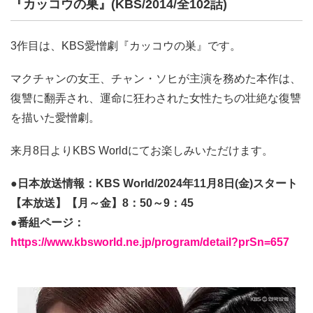
『カッコウの巣』(KBS/2014/全102話)
3作目は、KBS愛憎劇『カッコウの巣』です。
マクチャンの女王、チャン・ソヒが主演を務めた本作は、
復讐に翻弄され、運命に狂わされた女性たちの壮絶な復讐
を描いた愛憎劇。
来月8日よりKBS Worldにてお楽しみいただけます。
●日本放送情報：KBS World/2024年11月8日(金)スタート
【本放送】【月～金】8：50～9：45
●番組ページ：
https://www.kbsworld.ne.jp/program/detail?prSn=657