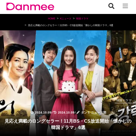
HOME
Kニュース
韓国ドラマ
見応え満載のロングセラー！11月BS・CS放送開始「懐かしの韓国ドラマ」6選
韓国ドラマ
2024.10.09
/
2024.10.09
/
ダンミ ニュース部
見応え満載のロングセラー！11月BS・CS放送開始「懐かしの
韓国ドラマ」6選