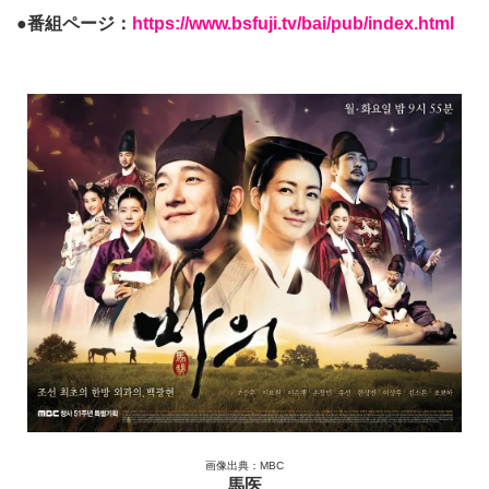
●番組ページ：
https://www.bsfuji.tv/bai/pub/index.html
画像出典：MBC
馬医