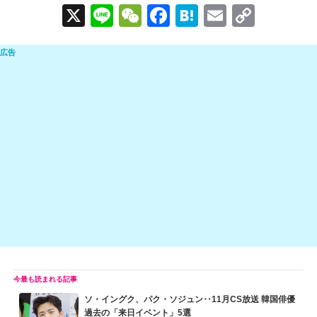
X
Li
W
F
H
E
C
n
e
a
at
m
o
e
C
c
e
ail
p
h
e
n
y
at
b
a
Li
o
n
o
k
k
ソ・イングク、パク・ソジュン‥11月CS放送 韓国俳優
過去の「来日イベント」5選