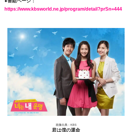
●番組ページ：
https://www.kbsworld.ne.jp/program/detail?prSn=444
画像出典：KBS
君は僕の運命