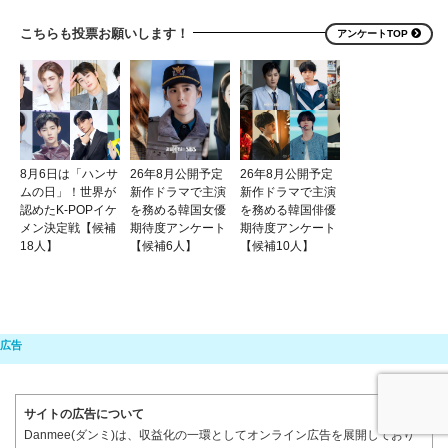
こちらも投票お願いします！
アンケートTOP
8月6日は「ハンサ
26年8月公開予定
26年8月公開予定
ムの日」！世界が
新作ドラマで主演
新作ドラマで主演
認めたK-POPイケ
を務める韓国女優
を務める韓国俳優
メン決定戦【候補
期待度アンケート
期待度アンケート
18人】
【候補6人】
【候補10人】
サイトの広告について
Danmee(ダンミ)は、収益化の一環としてオンライン広告を展開しており