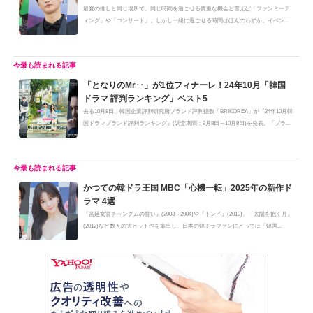
最愛の推しと同じ場所で、同じ時間を過ごせる貴重な機会と言えば「ファンミーテ
ィング」や「コンサート」。しかし一緒に過ごせる時間はほんのわずか。イベン...
「となりのMr･･」が1位フィナーレ！24年10月「韓国
ドラマ 評判ランキング」ベスト5
去る10月8日、韓国企業評判研究所ブランド評判指数「BRIKOREA」が『24年10月韓
国ドラマブランド評判ランキング』(調査期間：9月8日～10月8日)を発表。「ブラ...
かつての韓ドラ王国 MBC「心機一転」2025年の新作ド
ラマ 4選
『宮廷女官チャングムの誓い』(2003～2004)や『トンイ』(2010)、『太陽を抱く月』
(2012)など数々の大ヒット作を輩出し、日本の韓ドラファンにとっては「韓国...