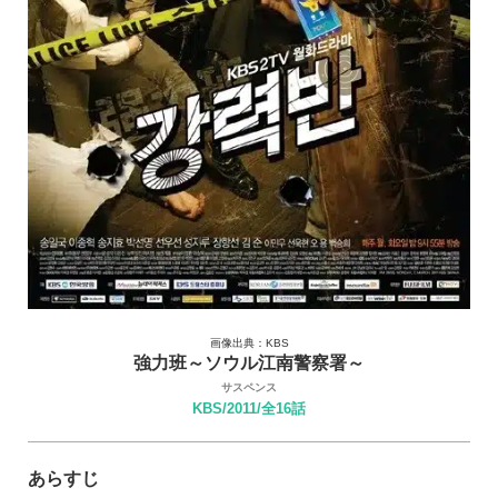
画像出典：KBS
強力班～ソウル江南警察署～
サスペンス
KBS/2011/全16話
あらすじ