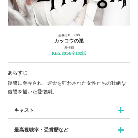
画像出典：KBS
カッコウの巣
愛憎劇
KBS/2014/全102話
あらすじ
復讐に翻弄され、運命を狂わされた女性たちの壮絶な
復讐を描いた愛憎劇。
キャスト
最高視聴率・受賞歴など