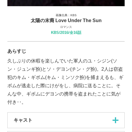
画像出典：KBS
太陽の末裔 Love Under The Sun
ロマンス
KBS/2016/全16話
あらすじ
久しぶりの休暇を楽しんでいた軍人のユ・シジン(ソ
ン・ジュンギ扮)とソ・デヨン(チン・グ扮)。2人は窃盗
犯のキム・ギボム(キム・ミンソク扮)を捕まえるも、ギ
ボムが逃走した際にけがをし、病院に送ることに。そ
んな中、ギボムにデヨンの携帯を盗まれたことに気が
付き･･。
キャスト