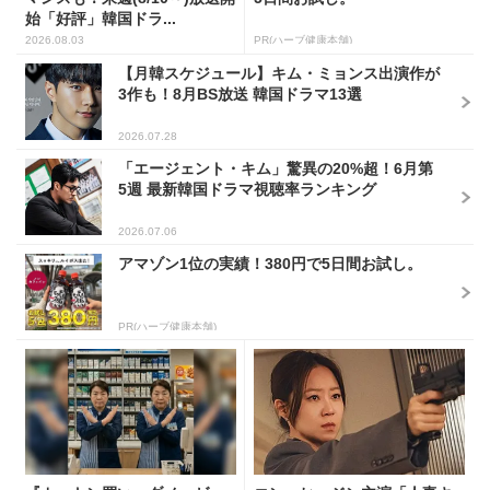
始「好評」韓国ドラ...
2026.08.03
PR(ハーブ健康本舗)
【月韓スケジュール】キム・ミョンス出演作が
3作も！8月BS放送 韓国ドラマ13選
2026.07.28
「エージェント・キム」驚異の20%超！6月第
5週 最新韓国ドラマ視聴率ランキング
2026.07.06
アマゾン1位の実績！380円で5日間お試し。
PR(ハーブ健康本舗)