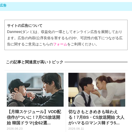
サイトの広告について
Danmee(ダンミ)は、収益化の一環としてオンライン広告を展開しており
ます。広告の内容(公序良俗を害するもの)や、可読性の低下につながる広
告に関するご意見はこちらの
フォーム
をご利用ください。
この記事と関連度が高いトピック
【月韓スケジュール】VOD配
切なさもときめきも味わえ
信作がついに！7月CS放送開
る！7月BS・CS放送開始 大人
始 韓国ドラマ(全62選...
がハマるロマンス韓ドラ5...
2026.06.23
2026.06.11