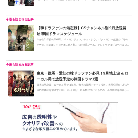
【韓ドラファンの備忘録】CSチャンネル別 9月放送開
始 韓国ドラマスケジュール
今から21年前の2003年。ペ・ヨンジュン、チェ・ジウ、パク・ヨンハ主演の『冬の
ソナタ』(KBS)をきっかけに巻き起こった韓流ブーム。そして今ではグローバルコ...
東京・群馬・愛知の韓ドラファン必見！9月地上波 & ロ
ーカル局で放送予定の韓国ドラマ3選
日本の地上波、ローカル局では毎月、数本の韓国ドラマを放送。本国公開から約1年
以内の作品を放送するBS・CSよりは、最新性に欠けるものの、高視聴率を獲得し...