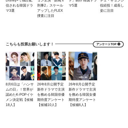
Disney+で独占配
ョン主演「財閥 x
ト」制作 韓国ドラ
チェ・ギョンジン
信される韓国ドラ
刑事2」スケール
マ5選
役続投！成長した
マ3選
アップしたFLEX
姿に注目
捜査に注目
こちらも投票お願いします！
アンケートTOP
8月6日は「ハンサ
26年8月公開予定
26年8月公開予定
ムの日」！世界が
新作ドラマで主演
新作ドラマで主演
認めたK-POPイケ
を務める韓国俳優
を務める韓国女優
メン決定戦【候補
期待度アンケート
期待度アンケート
18人】
【候補10人】
【候補6人】