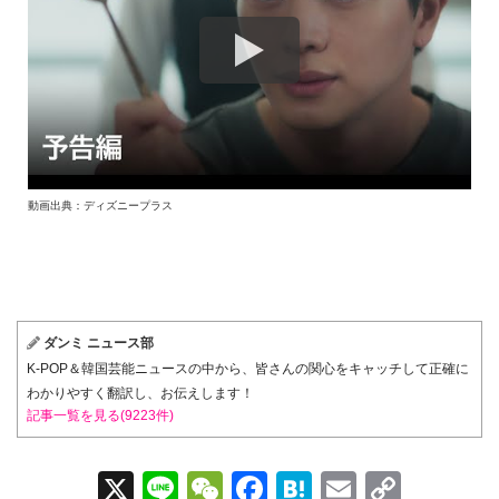
動画出典：ディズニープラス
ダンミ ニュース部
K-POP＆韓国芸能ニュースの中から、皆さんの関心をキャッチして正確に
わかりやすく翻訳し、お伝えします！
記事一覧を見る(9223件)
X
Li
W
F
H
E
C