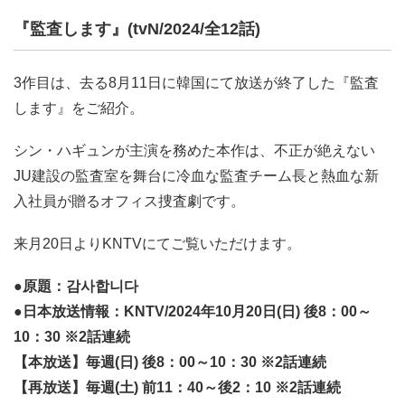
『監査します』(tvN/2024/全12話)
3作目は、去る8月11日に韓国にて放送が終了した『監査
します』をご紹介。
シン・ハギュンが主演を務めた本作は、不正が絶えない
JU建設の監査室を舞台に冷血な監査チーム長と熱血な新
入社員が贈るオフィス捜査劇です。
来月20日よりKNTVにてご覧いただけます。
●原題：감사합니다
●日本放送情報：KNTV/2024年10月20日(日) 後8：00～
10：30 ※2話連続
【本放送】毎週(日) 後8：00～10：30 ※2話連続
【再放送】毎週(土) 前11：40～後2：10 ※2話連続