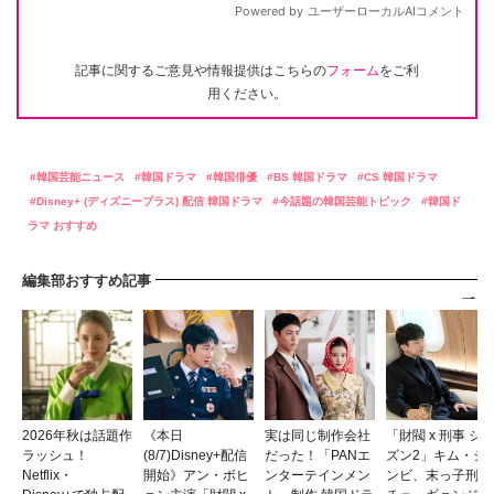
記事に関するご意見や情報提供はこちらの
フォーム
をご利
用ください。
韓国芸能ニュース
韓国ドラマ
韓国俳優
BS 韓国ドラマ
CS 韓国ドラマ
Disney+ (ディズニープラス) 配信 韓国ドラマ
今話題の韓国芸能トピック
韓国ド
ラマ おすすめ
編集部おすすめ記事
2026年秋は話題作
《本日
実は同じ制作会社
「財閥 x 刑事 シ
ラッシュ！
(8/7)Disney+配信
だった！「PANエ
ズン2」キム・シ
Netflix・
開始》アン・ボヒ
ンターテインメン
ンビ、末っ子刑事