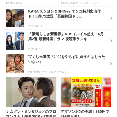
PR(森永乳業)
PR(合同会社デジタルファーム )
KARA スンヨン＆SHINee オンユ特別出演作
も！8月CS放送「長編韓国ドラ...
2026.07.17
「素晴らしき新世界」KBSイルイル超え！6月
第2週 最新韓国ドラマ 視聴率ランキ...
2026.06.15
宝くじ当選者「〇〇をやらずに買うのはもった
いない」
PR(合同会社デジタルファーム )
ナムグン・ミン&ジュノのブロ
アマゾン1位の実績！380円で
マンスも！来週(8/10～)放送開
5日間お試し。