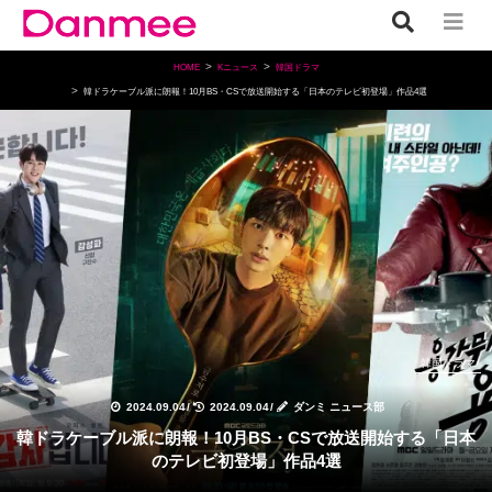
HOME
Kニュース
韓国ドラマ
韓ドラケーブル派に朗報！10月BS・CSで放送開始する「日本のテレビ初登場」作品4選
韓国ドラマ
2024.09.04
/
2024.09.04
/
ダンミ ニュース部
韓ドラケーブル派に朗報！10月BS・CSで放送開始する「日本
のテレビ初登場」作品4選