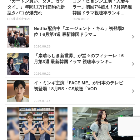
『カートン買い、ダメ。ゼッ
コン・ヒョジン主演「人妻キ
タイ。』年間11万円節約の新
ラー」初回7%超え！7月第5週
型タバコが爆売れ
韓国ドラマ視聴率ランキ...
PR(株式会社HAL)
2026.08.03
Netflix配信中「エージェント・キム」初登場2
位！6月第4週 最新韓国ドラマ...
2026.06.29
「素晴らしき新世界」が堂々のフィナーレ！6
月第3週 最新韓国ドラマ 視聴率ランキ...
2026.06.22
イ・ミンギ主演「FACE ME」が日本のテレビ
初登場！8月BS・CS放送「VOD...
2026.07.15