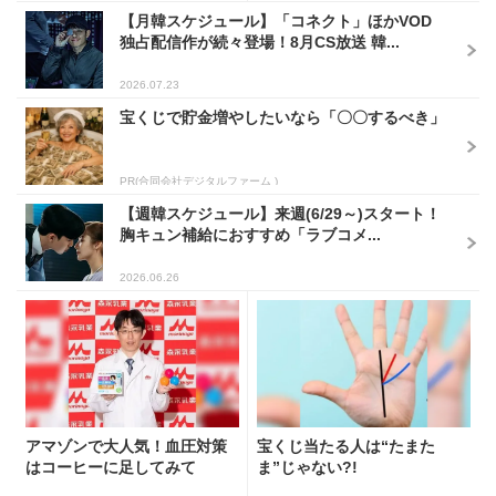
【月韓スケジュール】「コネクト」ほかVOD
独占配信作が続々登場！8月CS放送 韓...
2026.07.23
宝くじで貯金増やしたいなら「〇〇するべき」
PR(合同会社デジタルファーム )
【週韓スケジュール】来週(6/29～)スタート！
胸キュン補給におすすめ「ラブコメ...
2026.06.26
アマゾンで大人気！血圧対策
宝くじ当たる人は“たまた
はコーヒーに足してみて
ま”じゃない?!