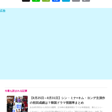
n
e
a
at
m
o
e
C
c
e
ail
p
h
e
n
y
at
b
a
Li
o
n
o
k
k
【8月25日～8月31日】シン・ミナ×キム・ヨンデ主演作
の初回成績は？韓国ドラマ視聴率まとめ
去る8月25日から31日の1週間、計14本の最新韓国ドラマが本国放送。新たにシン・
ミナ×キム・ヨンデが主演を務めるラブコメディ『損するのは嫌だから』(tvN, TV...