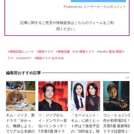
記事に関するご意見や情報提供はこちらの
フォーム
をご利
用ください。
韓国芸能ニュース
韓国ドラマ
韓国俳優
CS 韓国ドラマ
Netflix 配信 韓国ド
ラマ
VOD/OTT
韓国ドラマ おすすめ
編集部おすすめ記事
キム・ジソク、新
ソ・ジソブから
「エージェント・
コン・ヒョジン新
ドラマ「分かっ
イ・ドンウクへ首
キム」に続くヒッ
作が初登場2位！7
た、離婚しよう」
位バトンタッチ！
ト作は？放送予定
月第5週 最新韓国
でリアルな夫婦の
7月第5週 韓ドラ
の「SBS金土」韓
ドラマ話題性トッ