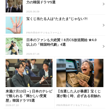
力の韓国ドラマ5選
2026.06.09
宝くじ当たる人は“たまたま”じゃない?!
PR(合同会社デジタルファーム )
日本のファンも大絶賛！8月CS放送開始 ★4.0
以上の「韓国時代劇」4選
2026.07.16
来週(7月13日～) 日本のテレビ
【当選した人が暴露】宝くじ
で観られる「輝かしい受賞
運が動く時、必ずある前触れ
歴」韓国ドラマ5選
2026.07.10
PR(合同会社デジタルファーム )