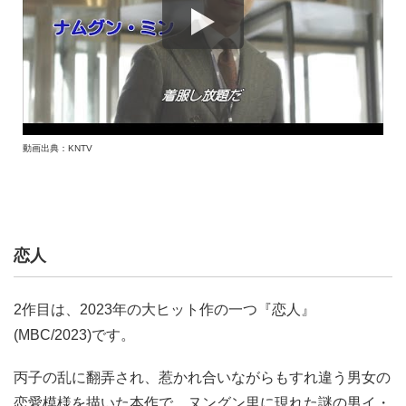
動画出典：KNTV
恋人
2作目は、2023年の大ヒット作の一つ『恋人』
(MBC/2023)です。
丙子の乱に翻弄され、惹かれ合いながらもすれ違う男女の
恋愛模様を描いた本作で、ヌングン里に現れた謎の男イ・