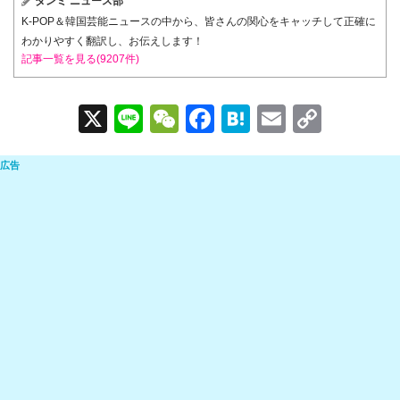
ダンミ ニュース部
K-POP＆韓国芸能ニュースの中から、皆さんの関心をキャッチして正確に
わかりやすく翻訳し、お伝えします！
記事一覧を見る(9207件)
X
Li
W
F
H
E
C
n
e
a
at
m
o
e
C
c
e
ail
p
h
e
n
y
at
b
a
Li
o
n
o
k
k