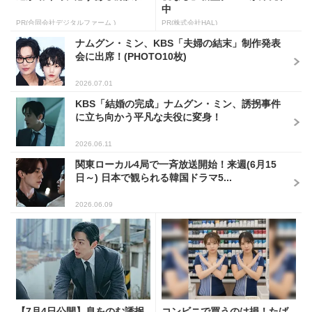
中
PR(合同会社デジタルファーム )
PR(株式会社HAL)
ナムグン・ミン、KBS「夫婦の結末」制作発表
会に出席！(PHOTO10枚)
2026.07.01
KBS「結婚の完成」ナムグン・ミン、誘拐事件
に立ち向かう平凡な夫役に変身！
2026.06.11
関東ローカル4局で一斉放送開始！来週(6月15
日～) 日本で観られる韓国ドラマ5...
2026.06.09
【7月4日公開】息をのむ誘拐
コンビニで買うのは損！たば