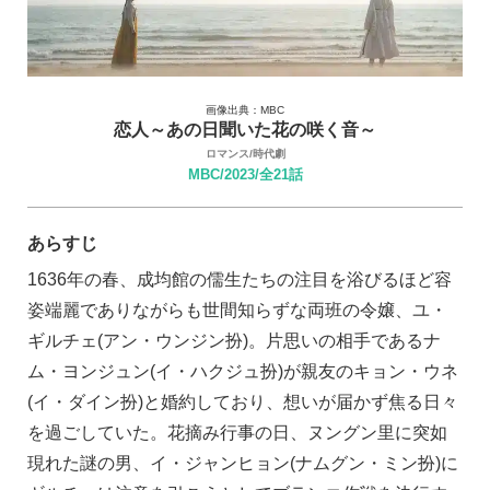
画像出典：MBC
恋人～あの日聞いた花の咲く音～
ロマンス/時代劇
MBC/2023/全21話
あらすじ
1636年の春、成均館の儒生たちの注目を浴びるほど容
姿端麗でありながらも世間知らずな両班の令嬢、ユ・
ギルチェ(アン・ウンジン扮)。片思いの相手であるナ
ム・ヨンジュン(イ・ハクジュ扮)が親友のキョン・ウネ
(イ・ダイン扮)と婚約しており、想いが届かず焦る日々
を過ごしていた。花摘み行事の日、ヌングン里に突如
現れた謎の男、イ・ジャンヒョン(ナムグン・ミン扮)に