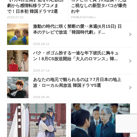
劇から感情転移ラブコメま
こ税なしの新型タバコが爆売
で！日本初 韓国ドラマ3選
れ中
2026.07.02
PR(株式会社HAL)
激動の時代に咲く禁断の愛‥来週(6月15日) 日
本のテレビで放送「韓国時代劇」ド...
2026.06.12
パク・ボゴム扮する一途な年下彼氏に胸キュ
ン！8月CS放送開始「大人のロマンス」韓...
2026.07.14
あなたの地元で観られるのは？7月日本の地上
波・ローカル局放送 韓国ドラマ5選
2026.06.30