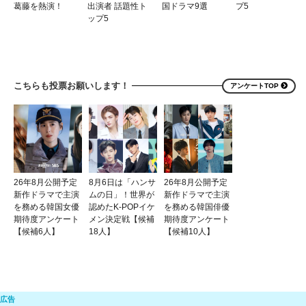
葛藤を熱演！
出演者 話題性ト
国ドラマ9選
プ5
ップ5
こちらも投票お願いします！
アンケートTOP
26年8月公開予定
8月6日は「ハンサ
26年8月公開予定
新作ドラマで主演
ムの日」！世界が
新作ドラマで主演
を務める韓国女優
認めたK-POPイケ
を務める韓国俳優
期待度アンケート
メン決定戦【候補
期待度アンケート
【候補6人】
18人】
【候補10人】