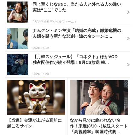
同じ宝くじなのに、当たる人と外れる人の違い
実は“ここ”でした
PR(合同会社デジタルファーム )
ナムグン・ミン主演「結婚の完成」離婚危機の
夫婦を襲う新たな悲劇･･涙の名シーンに...
2026.06.19
【月韓スケジュール】「コネクト」ほかVOD
独占配信作が続々登場！8月CS放送 韓...
2026.07.23
【当選】金運が上がる直前に
ながら見では終われない名
起こるサイン
作！来週(8/10～)放送スタート
「高視聴率」韓国時代劇...