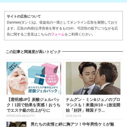
サイトの広告について
Danmee(ダンミ)は、収益化の一環としてオンライン広告を展開しており
ます。広告の内容(公序良俗を害するもの)や、可読性の低下につながる広
告に関するご意見はこちらの
フォーム
をご利用ください。
この記事と関連度が高いトピック
【透明感UP】炭酸ジェルパッ
ナムグン・ミン&ジュノのブロ
ク！1回で効果を実感！おうち
マンスも！来週(8/10～)放送開
でエステ級の仕上がりに
始「好評」韓国ドラ...
PR(SEVEN BEAUTY)
2026.08.03
男たちの友情と絆に胸アツ！中年男性ケミが魅