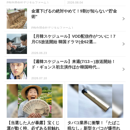
PR(合同会社デジタルファーム )
2026.08.04
金運下げるの絶対やめて！9割が知らない“貯金
術”
PR(合同会社デジタルファーム )
【月韓スケジュール】VOD配信作がついに！7
月CS放送開始 韓国ドラマ(全62選...
2026.06.23
【週韓スケジュール】来週(7/13～)放送開始！
ド・ギョンス初主演作ほか韓国時代...
2026.07.10
【当選した人が暴露】宝くじ
タバコ業界に衝撃！「たばこ
運が動く時、必ずある前触れ
税なし」新型タバコが爆売れ