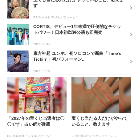
す
PR(合同会社デジタルファーム )
CORTIS、デビュー1年未満で圧倒的なチケッ
トパワー！日本初単独公演も即完売
2026.08.04
東方神起 ユンホ、初ソロコンで新曲「Time’s
Tickin’」初パフォーマン...
2026.07.15
「2027年の宝くじ当選者は〇
宝くじ当たる人だけがやって
〇です」占い師が暴露
いること、教えます
PR(合同会社デジタルファーム )
PR(合同会社デジタルファーム )