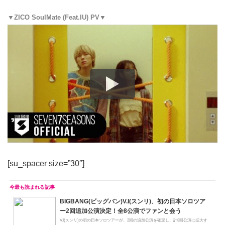
▼ZICO SoulMate (Feat.IU) PV▼
[su_spacer size=”30″]
BIGBANG(ビッグバン)V.I(スンリ)、初の日本ソロツア
ー2回追加公演決定！全8公演でファンと会う
V.I(スンリ)の初の日本ソロツアーが、2回の追加公演を確定し、計8回公演に拡大す