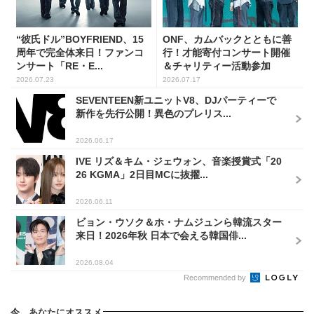
“彼氏ドル”BOYFRIEND、15
ONF、カムバックとともに善
周年で完全体来日！ファンコ
行！才能寄付コンサート開催
ンサート「RE・E...
＆チャリティー活動参加
2026.07.23
2026.07.17
SEVENTEEN新ユニットV8、DJパーティーで
新作を先行公開！異色のプレリス...
2026.06.17
IVE リズ＆キム・ジェウォン、音楽授賞式「20
26 KGMA」2日目MCに抜擢...
2026.06.11
ビョン・ウソク＆ホ・ナムジュンら韓流スター
来日！2026年秋 日本で会える韓国俳...
2026.08.04
Recommended by
今、あなたにオススメ