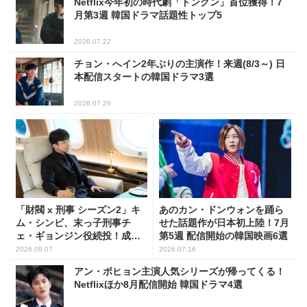
Netflix今年初の時代劇「トングン」首位獲得！7
月第3週 韓国ドラマ話題性トップ5
2026.07.22
チョン・へイン2年ぶりの主演作！来週(8/3～) 日
本配信スタートの韓国ドラマ3選
2026.07.29
「財閥 x 刑事 シーズン2」キ
あのカン・ドンウォンを踊ら
ム・シンビ、末っ子刑事チ
せた話題作が日本初上陸！7月
ェ・ギョンジン役続投！成長
第5週 配信開始の韓国映画6選
した姿に注目
2026.08.07
2026.07.16
アン・ボヒョン主演人気シリーズが帰ってくる！
Netflixほか8月配信開始 韓国ドラマ4選