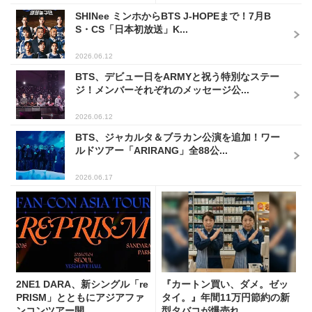
SHINee ミンホからBTS J-HOPEまで！7月B
S・CS「日本初放送」K...
2026.06.12
BTS、デビュー日をARMYと祝う特別なステー
ジ！メンバーそれぞれのメッセージ公...
2026.06.12
BTS、ジャカルタ＆ブラカン公演を追加！ワー
ルドツアー「ARIRANG」全88公...
2026.06.17
2NE1 DARA、新シングル「re
『カートン買い、ダメ。ゼッ
PRISM」とともにアジアファ
タイ。』年間11万円節約の新
ンコンツアー開...
型タバコが爆売れ