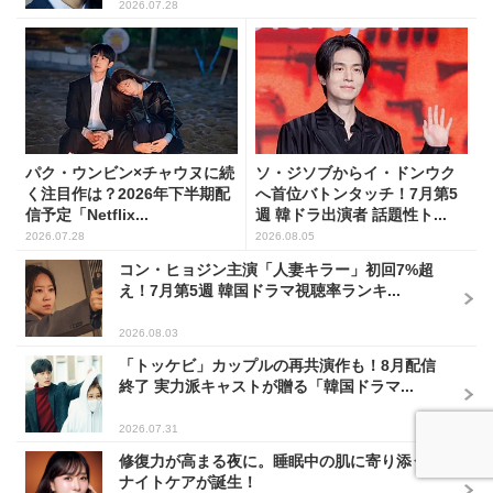
2026.07.28
パク・ウンビン×チャウヌに続
ソ・ジソブからイ・ドンウク
く注目作は？2026年下半期配
へ首位バトンタッチ！7月第5
信予定「Netflix...
週 韓ドラ出演者 話題性ト...
2026.07.28
2026.08.05
コン・ヒョジン主演「人妻キラー」初回7%超
え！7月第5週 韓国ドラマ視聴率ランキ...
2026.08.03
「トッケビ」カップルの再共演作も！8月配信
終了 実力派キャストが贈る「韓国ドラマ...
2026.07.31
修復力が高まる夜に。睡眠中の肌に寄り添う新
ナイトケアが誕生！