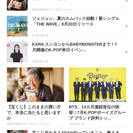
PR(合同会社デジタルファーム )
ジェジュン、夏のカムバック始動！新シングル
「THE WAVE」8月20日リリース
2026.08.03
KARA スンヨンからBABYMONSTERまで！7
月開催のK-POP来日イベン...
2026.06.23
【宝くじ】このままの買い方
BTS、13カ月連続首位の快
で、本当に当たると思います
挙！7月K-POPボーイズグルー
か
プ ブランド評判トッ...
PR(合同会社デジタルファーム )
2026.07.13
宝くじ当たる人だけがやっていること、教えま