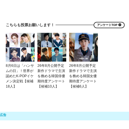
こちらも投票お願いします！
アンケートTOP
8月6日は「ハンサ
26年8月公開予定
26年8月公開予定
ムの日」！世界が
新作ドラマで主演
新作ドラマで主演
認めたK-POPイケ
を務める韓国俳優
を務める韓国女優
メン決定戦【候補
期待度アンケート
期待度アンケート
18人】
【候補10人】
【候補6人】