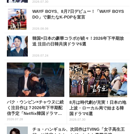
2026.07.30
WAYF BOYS、8月7日デビュー！「WAYF BOYS
DO」で新たなK-POPを宣言
2026.08.06
韓国×日本の豪華コラボが続々！2026年下半期放
送 注目の日韓共演ドラマ6選
2026.07.24
パク・ウンビン×チャウヌに続
8月は時代劇が充実！日本の地
く注目作は？2026年下半期配
上波・ローカル局で始まる韓
信予定「Netflix韓国ドラマ」8
国ドラマ6選
選
2026.07.28
2026.07.30
チョ・ハンギョル、次回作はTVING「女子高生王