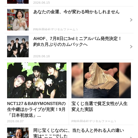
2026.06.15
あなたの金運、今が変わる時かもしれません
PR(合同会社デジタルファーム )
AHOF、7月8日に3rdミニアルバム発売決定！
約8カ月ぶりのカムバックへ
2026.06.16
NCT127＆BABYMONSTERの
宝くじ当選で貧乏女性が人生
生中継ほかライブが充実！9月
変えた実話
「日本初放送」...
2026.08.07
PR(合同会社デジタルファーム )
同じ宝くじなのに、当たる人と外れる人の違い
実は“ここ”でした