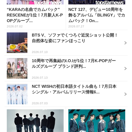
“KARAの名曲でカムバック”
NCT 127、デビュー10周年を
RESCENEが1位！7月新人K-P
飾るアルバム「BLINGY」でカ
OPグループ...
ムバック！On...
2026.07.02
2026.07.27
BTS V、ソファでくつろぐ近況ショット公開！
自然体な姿にファンほっこり
2026.07.10
10周年で再集結のI.O.Iが1位！7月K-POPガー
ルズグループ ブランド評判...
2026.07.13
NCT WISHの初日本語タイトル曲も！7月日本
シングル・アルバムリリース情報6...
2026.07.03