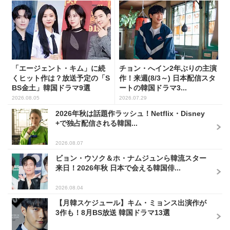
「エージェント・キム」に続
チョン・へイン2年ぶりの主演
くヒット作は？放送予定の「S
作！来週(8/3～) 日本配信スタ
BS金土」韓国ドラマ9選
ートの韓国ドラマ3...
2026.08.05
2026.07.29
2026年秋は話題作ラッシュ！Netflix・Disney
+で独占配信される韓国...
2026.08.07
ビョン・ウソク＆ホ・ナムジュンら韓流スター
来日！2026年秋 日本で会える韓国俳...
2026.08.04
【月韓スケジュール】キム・ミョンス出演作が
3作も！8月BS放送 韓国ドラマ13選