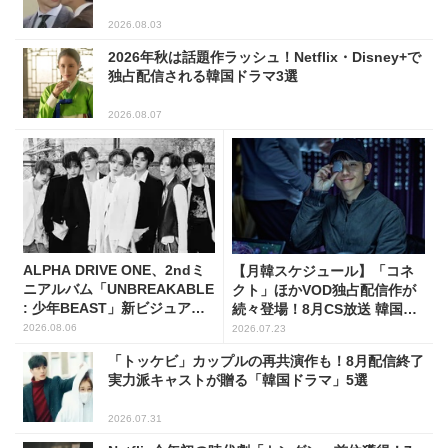
2026.08.03
2026年秋は話題作ラッシュ！Netflix・Disney+で
独占配信される韓国ドラマ3選
2026.08.07
ALPHA DRIVE ONE、2ndミ
【月韓スケジュール】「コネ
ニアルバム「UNBREAKABLE
クト」ほかVOD独占配信作が
: 少年BEAST」新ビジュアル
続々登場！8月CS放送 韓国ド
解禁！
ラマ(全66選)
2026.08.06
2026.07.23
「トッケビ」カップルの再共演作も！8月配信終了
実力派キャストが贈る「韓国ドラマ」5選
2026.07.31