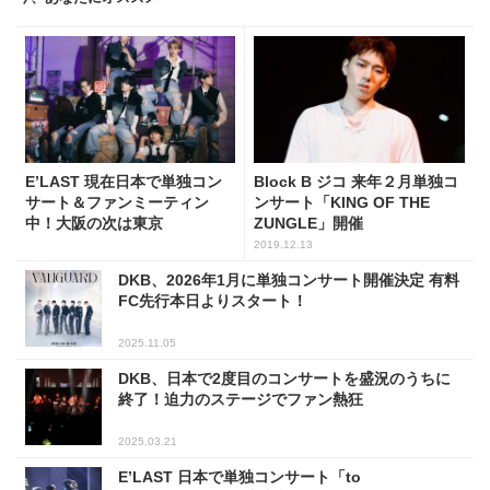
E’LAST 現在日本で単独コン
Block B ジコ 来年２月単独コ
サート＆ファンミーティン
ンサート「KING OF THE
中！大阪の次は東京
ZUNGLE」開催
2019.12.13
DKB、2026年1月に単独コンサート開催決定 有料
FC先行本日よりスタート！
2025.11.05
DKB、日本で2度目のコンサートを盛況のうちに
終了！迫力のステージでファン熱狂
2025.03.21
E’LAST 日本で単独コンサート「to