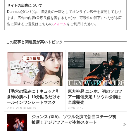
サイトの広告について
Danmee(ダンミ)は、収益化の一環としてオンライン広告を展開しており
ます。広告の内容(公序良俗を害するもの)や、可読性の低下につながる広
告に関するご意見はこちらの
フォーム
をご利用ください。
この記事と関連度が高いトピック
【毛穴の悩みに！キュッと引
東方神起 ユンホ、初のソロツ
き締め肌へ】10分貼るだけオ
アー開催決定！ソウル公演は
ールインワンシートマスク
全席完売
PR(SEVEN BEAUTY)
2026.06.17
ジュンス (XIA)、ソウル公演で新曲ステージ初
披露！アジアツアーが本格スタート