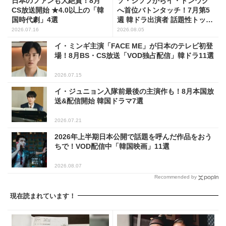
日本のファンも大絶賛！8月
ソ・ジソブからイ・ドンウク
CS放送開始 ★4.0以上の「韓
へ首位バトンタッチ！7月第5
国時代劇」4選
週 韓ドラ出演者 話題性トップ
5
2026.07.16
2026.08.05
イ・ミンギ主演「FACE ME」が日本のテレビ初登
場！8月BS・CS放送「VOD独占配信」韓ドラ11選
2026.07.15
イ・ジュニョン入隊前最後の主演作も！8月本国放
送&配信開始 韓国ドラマ7選
2026.07.21
2026年上半期日本公開で話題を呼んだ作品をおう
ちで！VOD配信中「韓国映画」11選
2026.08.07
Recommended by
現在読まれています！