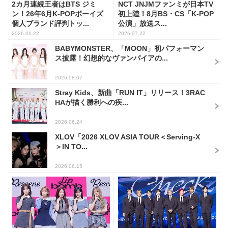
2カ月連続王者はBTS ジミ
NCT JNJMファンミが日本TV
ン！26年6月K-POPボーイズ
初上陸！8月BS・CS「K-POP
個人ブランド評判トッ...
公演」放送ス...
2026.06.22
2026.07.22
BABYMONSTER、「MOON」初パフォーマン
ス披露！幻想的なヴァンパイアの...
2026.08.07
Stray Kids、新曲「RUN IT」リリース！3RAC
HAが描く勝利への疾...
2026.06.24
XLOV「2026 XLOV ASIA TOUR＜Serving-X
＞IN TO...
2026.06.15