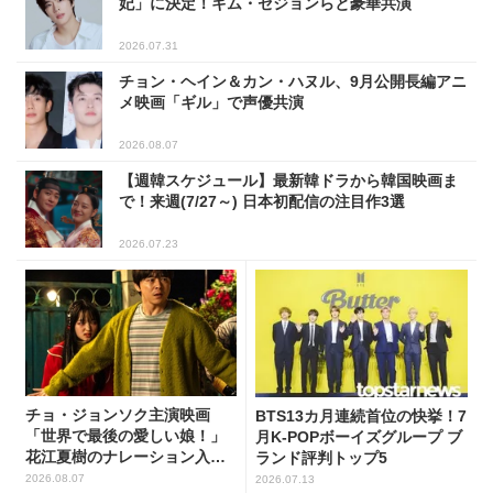
妃」に決定！キム・セジョンらと豪華共演
2026.07.31
チョン・ヘイン＆カン・ハヌル、9月公開長編アニ
メ映画「ギル」で声優共演
2026.08.07
【週韓スケジュール】最新韓ドラから韓国映画ま
で！来週(7/27～) 日本初配信の注目作3選
2026.07.23
チョ・ジョンソク主演映画
BTS13カ月連続首位の快挙！7
「世界で最後の愛しい娘！」
月K-POPボーイズグループ ブ
花江夏樹のナレーション入り
ランド評判トップ5
予告映像解禁！
2026.08.07
2026.07.13