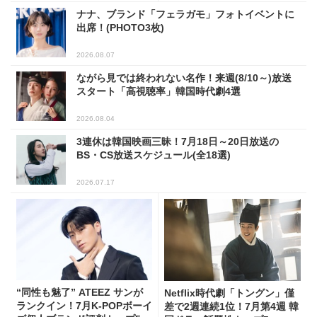
ナナ、ブランド「フェラガモ」フォトイベントに
出席！(PHOTO3枚)
2026.08.07
ながら見では終われない名作！来週(8/10～)放送
スタート「高視聴率」韓国時代劇4選
2026.08.04
3連休は韓国映画三昧！7月18日～20日放送の
BS・CS放送スケジュール(全18選)
2026.07.17
“同性も魅了” ATEEZ サンが
Netflix時代劇「トングン」僅
ランクイン！7月K-POPボーイ
差で2週連続1位！7月第4週 韓