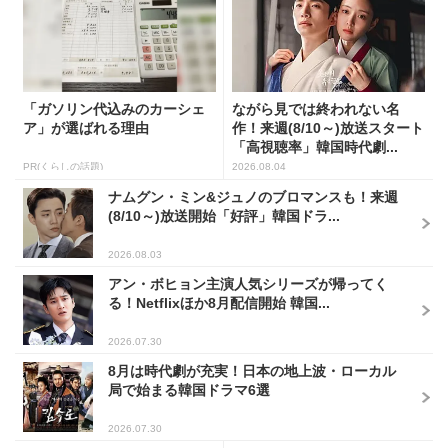
「ガソリン代込みのカーシェ
ながら見では終われない名
ア」が選ばれる理由
作！来週(8/10～)放送スタート
「高視聴率」韓国時代劇...
PR(くらしの話題)
2026.08.04
ナムグン・ミン&ジュノのブロマンスも！来週
(8/10～)放送開始「好評」韓国ドラ...
2026.08.03
アン・ボヒョン主演人気シリーズが帰ってく
る！Netflixほか8月配信開始 韓国...
2026.07.30
8月は時代劇が充実！日本の地上波・ローカル
局で始まる韓国ドラマ6選
2026.07.30