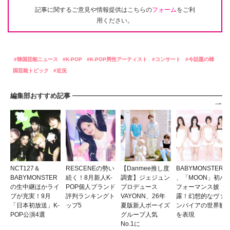
記事に関するご意見や情報提供はこちらの
フォーム
をご利
用ください。
韓国芸能ニュース
K-POP
K-POP男性アーティスト
コンサート
今話題の韓
国芸能トピック
近況
編集部おすすめ記事
NCT127＆
RESCENEの勢い
【Danmee推し度
BABYMONSTER
BABYMONSTER
続く！8月新人K-
調査】ジェジュン
、「MOON」初パ
の生中継ほかライ
POP個人ブランド
プロデュース
フォーマンス披
ブが充実！9月
評判ランキングト
VAYONN、26年
露！幻想的なヴァ
「日本初放送」K-
ップ5
夏版新人ボーイズ
ンパイアの世界観
POP公演4選
グループ人気
を表現
No.1に