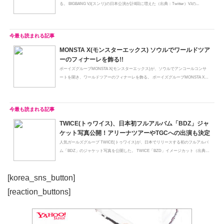
る。 BIGBANG V,I(スンリ)の日本公演が計8回に増えた（出典：Twitter）V.Iの...
MONSTA X(モンスターエックス) ソウルでワールドツア
ーのフィナーレを飾る!!
ボーイズグループMONSTA X(モンスターエックス)が、ソウルでアンコールコンサ
ートを開き、ワールドツアーのフィナーレを飾る。 ボーイズグループMONSTA X
(モ...
TWICE(トゥワイス)、日本初フルアルバム「BDZ」ジャ
ケット写真公開！アリーナツアーやTGCへの出演も決定
人気ガールズグループ TWICE(トゥワイス)が、日本でリリースする初のフルアルバ
ム「BDZ」のジャケット写真を公開した。 TWICE「BZD」イメージカット（出典：
O...
[korea_sns_button]
[reaction_buttons]