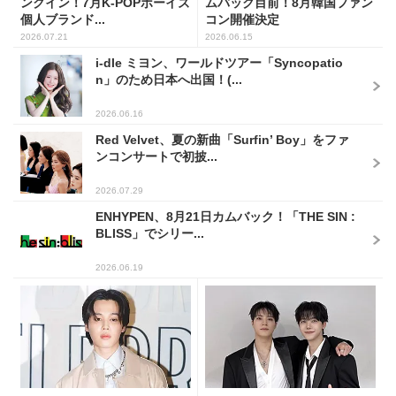
ンクイン！7月K-POPボーイズ
ムバック目前！8月韓国ファン
個人ブランド...
コン開催決定
2026.07.21
2026.06.15
i-dle ミヨン、ワールドツアー「Syncopatio
n」のため日本へ出国！(...
2026.06.16
Red Velvet、夏の新曲「Surfin’ Boy」をファ
ンコンサートで初披...
2026.07.29
ENHYPEN、8月21日カムバック！「THE SIN :
BLISS」でシリー...
2026.06.19