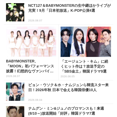
NCT127＆BABYMONSTERの生中継ほかライブが
充実！9月「日本初放送」K-POP公演4選
2026.08.07
BABYMONSTER、
「エージェント・キム」に続
「MOON」初パフォーマンス
くヒット作は？放送予定の
披露！幻想的なヴァンパイア
「SBS金土」韓国ドラマ9選
の世界観を表現
2026.08.07
2026.08.05
ビョン・ウソク＆ホ・ナムジュンら韓流スター来
日！2026年秋 日本で会える韓国俳優10人
2026.08.04
ナムグン・ミン&ジュノのブロマンスも！来週
(8/10～)放送開始「好評」韓国ドラマ7選