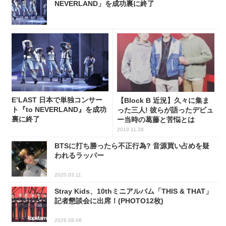
NEVERLAND」を成功裏に終了
E’LAST 日本で単独コンサー
【Block B 近況】久々に集ま
ト『to NEVERLAND』を成功
った三人! 彼らが語ったデビュ
裏に終了
ー当時の葛藤と苦悩とは
2019.11.28
BTSに打ち勝ったら不正行為? 音源買い占めを疑
われるラッパー
2020.03.11
Stray Kids、10thミニアルバム「THIS & THAT」
記者懇談会に出席！(PHOTO12枚)
2026.08.06