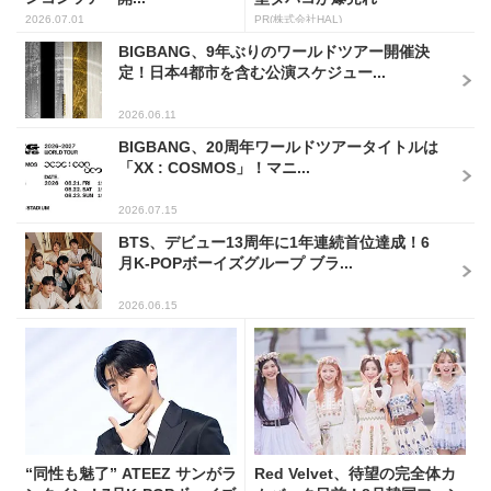
2026.07.01
PR(株式会社HAL)
BIGBANG、9年ぶりのワールドツアー開催決
定！日本4都市を含む公演スケジュー...
2026.06.11
BIGBANG、20周年ワールドツアータイトルは
「XX : COSMOS」！マニ...
2026.07.15
BTS、デビュー13周年に1年連続首位達成！6
月K-POPボーイズグループ ブラ...
2026.06.15
“同性も魅了” ATEEZ サンがラ
Red Velvet、待望の完全体カ