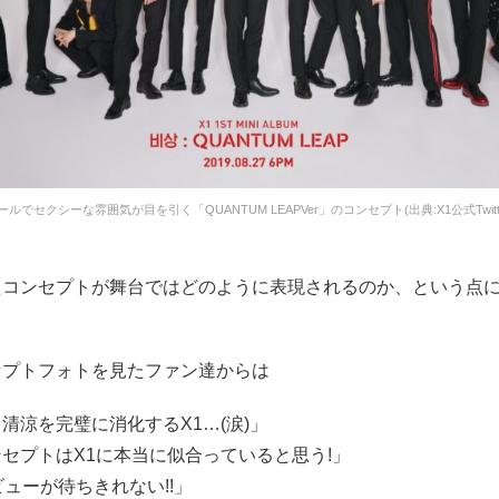
ールでセクシーな雰囲気が目を引く「QUANTUM LEAPVer」のコンセプト(出典:X1公式Twitte
たコンセプトが舞台ではどのように表現されるのか、という点
セプトフォトを見たファン達からは
清涼を完璧に消化するX1…(涙)」
セプトはX1に本当に似合っていると思う!」
ビューが待ちきれない!!」