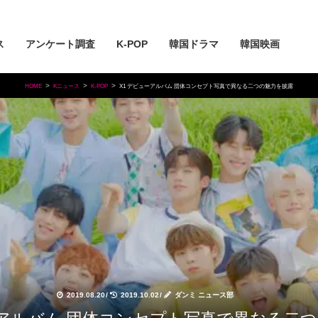
ス
アンケート調査
K-POP
韓国ドラマ
韓国映画
HOME
Kニュース
K-POP
X1 デビューアルバム 団体コンセプト写真で異なる二つの魅力を披露
2019.08.20
/
2019.10.02
/
ダンミ ニュース部