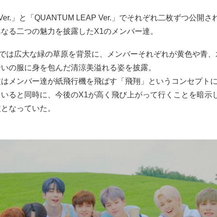
Ver.」と「QUANTUM LEAP Ver.」でそれぞれ二枚ずつ公開
なる二つの魅力を披露したX1のメンバー達。
.」では広大な緑の草原を背景に、メンバーそれぞれが黄色や青
合いの服に身を包んだ清涼美溢れる姿を披露。
枚はメンバー達が紙飛行機を飛ばす「飛翔」というコンセプト
ていると同時に、今後のX1が高く飛び上がって行くことを暗示
枚となっていた。