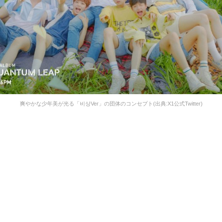
爽やかな少年美が光る「비상Ver」の団体のコンセプト(出典:X1公式Twitter)