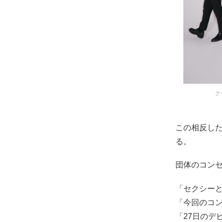
ク
この相反し
る。
団体のコン
「セクシーと
「今回のコン
「27日のデ