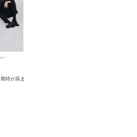
r)
に期待が高ま