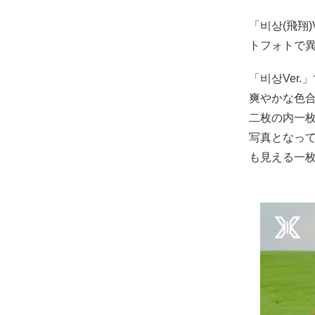
「비상(飛翔)
トフォトで異
「비상Ver
爽やかな色
二枚の内一
写真となっ
も見える一