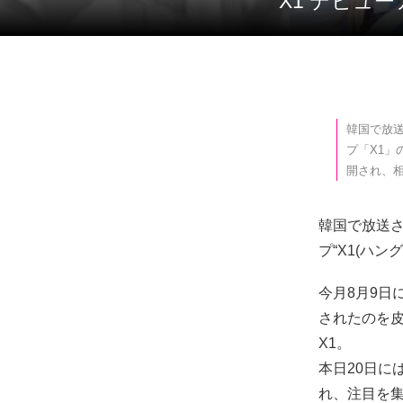
X1 デビ
韓国で放送
プ「X1」
開され、
韓国で放送
プ“X1(ハ
今月8月9日
されたのを
X1。
本日20日に
れ、注目を