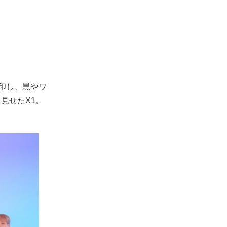
を封印し、黒やワ
見せたX1。