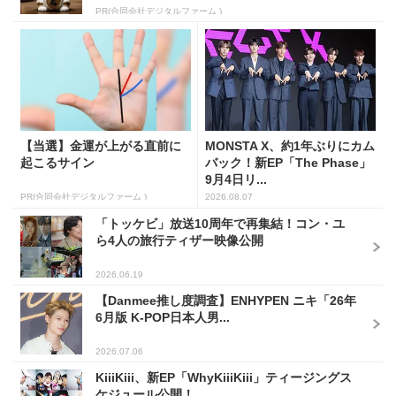
PR(合同会社デジタルファーム )
【当選】金運が上がる直前に
MONSTA X、約1年ぶりにカム
起こるサイン
バック！新EP「The Phase」
9月4日リ...
PR(合同会社デジタルファーム )
2026.08.07
「トッケビ」放送10周年で再集結！コン・ユ
ら4人の旅行ティザー映像公開
2026.06.19
【Danmee推し度調査】ENHYPEN ニキ「26年
6月版 K-POP日本人男...
2026.07.06
KiiiKiii、新EP「WhyKiiiKiii」ティージングス
ケジュール公開！...