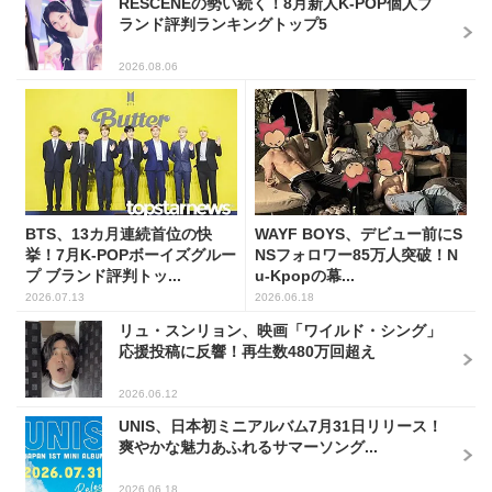
RESCENEの勢い続く！8月新人K-POP個人ブ
ランド評判ランキングトップ5
2026.08.06
BTS、13カ月連続首位の快
WAYF BOYS、デビュー前にS
挙！7月K-POPボーイズグルー
NSフォロワー85万人突破！N
プ ブランド評判トッ...
u-Kpopの幕...
2026.07.13
2026.06.18
リュ・スンリョン、映画「ワイルド・シング」
応援投稿に反響！再生数480万回超え
2026.06.12
UNIS、日本初ミニアルバム7月31日リリース！
爽やかな魅力あふれるサマーソング...
2026.06.18