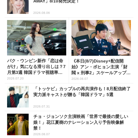
AWAY」8/10発売決定！
2026.08.06
パク・ウンビン新作「恋は命
《本日(8/7)Disney+配信開
がけ」気になる滑り出しは？7
始》アン・ボヒョン主演「財
月第3週 韓国ドラマ視聴率ラ
閥 x 刑事2」スケールアップし
ンキング
たFLEX捜査に注目
2026.07.20
2026.08.07
「トッケビ」カップルの再共演作も！8月配信終了
実力派キャストが贈る「韓国ドラマ」5選
2026.07.31
チョ・ジョンソク主演映画「世界で最後の愛しい
娘！」花江夏樹のナレーション入り予告映像解
禁！
2026.08.07