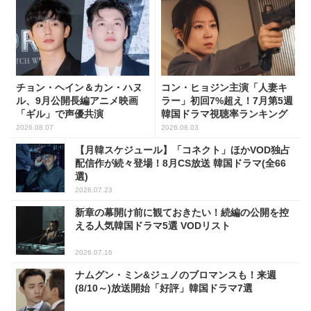
チョン・ヘイン＆カン・ハヌ
コン・ヒョジン主演「人妻キ
ル、9月公開長編アニメ映画
ラー」初回7%超え！7月第5週
「ギル」で声優共演
韓国ドラマ視聴率ランキング
2026.08.07
2026.08.03
【月韓スケジュール】「コネクト」ほかVOD独占
配信作が続々登場！8月CS放送 韓国ドラマ(全66
選)
2026.07.23
新章の幕開け前に観ておきたい！続編の公開を控
える人気韓国ドラマ5選 VODリスト
2026.07.16
ナムグン・ミン&ジュノのブロマンスも！来週
(8/10～)放送開始「好評」韓国ドラマ7選