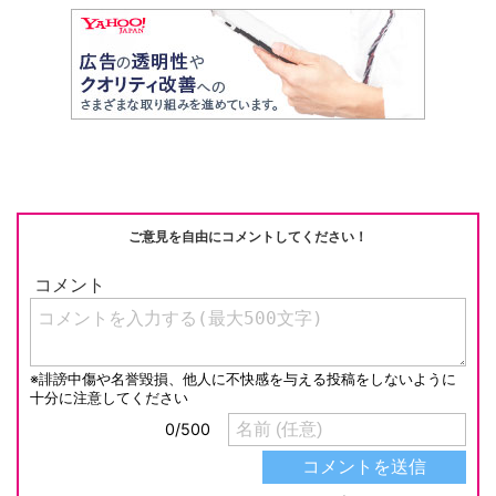
at
b
a
Li
o
n
o
k
k
ご意見を自由にコメントしてください！