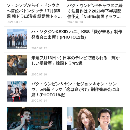
ソ・ジソブからイ・ドンウク
パク・ウンビン×チャウヌに続
へ首位バトンタッチ！7月第5
く注目作は？2026年下半期配
週 韓ドラ出演者 話題性トップ
信予定「Netflix韓国ドラマ」8
5
選
2026.08.05
2026.07.28
ハ・ソクジン&EXID ハニ、KBS「愛が来る」制作
発表会に出席！(PHOTO12枚)
2026.07.22
来週(7月13日～) 日本のテレビで観られる「輝か
しい受賞歴」韓国ドラマ5選
2026.07.10
パク・ウンビン＆ヤン・セジョン＆オン・ソン
ウ、tvN新ドラマ「恋は命がけ」制作発表会に出
席！(PHOTO18枚)
2026.07.14