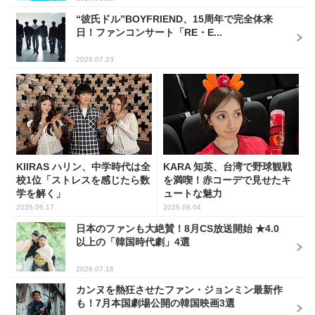
“彼氏ドル”BOYFRIEND、15周年で完全体来
日！ファンコンサート「RE・E...
2026.07.23
KIIRAS ハリン、中学時代は全
KARA 知英、台湾で野球観戦
校1位「ストレスを感じたら数
を満喫！赤コーデで見せたキ
学を解く」
ュートな魅力
2026.06.17
2026.08.04
日本のファンも大絶賛！8月CS放送開始 ★4.0
以上の「韓国時代劇」4選
2026.07.16
カンヌを熱狂させたファン・ジョンミン最新作
も！7月本国劇場公開の韓国映画3選