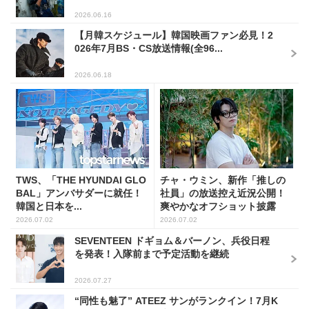
2026.06.16
【月韓スケジュール】韓国映画ファン必見！2
026年7月BS・CS放送情報(全96...
2026.06.18
TWS、「THE HYUNDAI GLO
チャ・ウミン、新作「推しの
BAL」アンバサダーに就任！
社員」の放送控え近況公開！
韓国と日本を...
爽やかなオフショット披露
2026.07.02
2026.07.02
SEVENTEEN ドギョム＆バーノン、兵役日程
を発表！入隊前まで予定活動を継続
2026.07.27
“同性も魅了” ATEEZ サンがランクイン！7月K