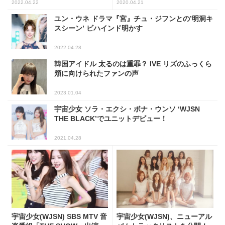
2022.04.22
2020.04.21
ユン・ウネ ドラマ『宮』チュ・ジフンとの’明洞キ
スシーン’ ビハインド明かす
2022.04.28
韓国アイドル 太るのは重罪？ IVE リズのふっくら
頬に向けられたファンの声
2023.01.04
宇宙少女 ソラ・エクシ・ボナ・ウンソ ‘WJSN
THE BLACK’でユニットデビュー！
2021.04.28
宇宙少女(WJSN) SBS MTV 音
宇宙少女(WJSN)、ニューアル