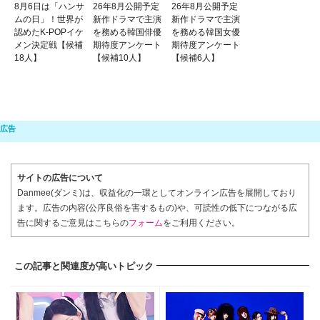
8月6日は「ハンサ
26年8月公開予定
26年8月公開予定
ムの日」！世界が
新作ドラマで主演
新作ドラマで主演
認めたK-POPイケ
を務める韓国俳優
を務める韓国女優
メン決定戦【候補
期待度アンケート
期待度アンケート
18人】
【候補10人】
【候補6人】
サイトの広告について
Danmee(ダンミ)は、収益化の一環としてオンライン広告を展開しており
ます。広告の内容(公序良俗を害するもの)や、可読性の低下につながる広
告に関するご意見はこちらの
フォーム
をご利用ください。
この記事と関連度が高いトピック