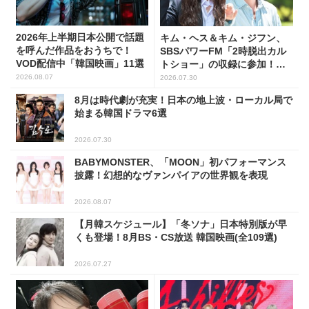
2026年上半期日本公開で話題
キム・ヘス＆キム・ジフン、
を呼んだ作品をおうちで！
SBSパワーFM「2時脱出カル
VOD配信中「韓国映画」11選
トショー」の収録に参加！
(PHOTO7枚)
2026.08.07
2026.07.30
8月は時代劇が充実！日本の地上波・ローカル局で
始まる韓国ドラマ6選
2026.07.30
BABYMONSTER、「MOON」初パフォーマンス
披露！幻想的なヴァンパイアの世界観を表現
2026.08.07
【月韓スケジュール】「冬ソナ」日本特別版が早
くも登場！8月BS・CS放送 韓国映画(全109選)
2026.07.27