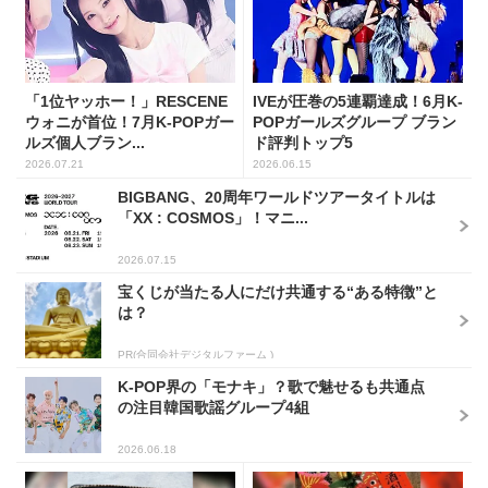
「1位ヤッホー！」RESCENE
IVEが圧巻の5連覇達成！6月K-
ウォニが首位！7月K-POPガー
POPガールズグループ ブラン
ルズ個人ブラン...
ド評判トップ5
2026.07.21
2026.06.15
BIGBANG、20周年ワールドツアータイトルは
「XX : COSMOS」！マニ...
2026.07.15
宝くじが当たる人にだけ共通する“ある特徴”と
は？
PR(合同会社デジタルファーム )
K-POP界の「モナキ」？歌で魅せるも共通点
の注目韓国歌謡グループ4組
2026.06.18