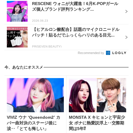
RESCENE ウォニが大躍進！6月K-POPガール
ズ個人ブランド評判ランキング...
2026.06.23
【ヒアルロン酸配合】話題のマイクロニードル
パッチ！貼るだでふっくらハリのある目元...
PR(SEVEN BEAUTY)
Recommended by
今、あなたにオススメ
VIVIZ ウナ ‘Queendom2’ カ
MONSTA X キヒョンと宇宙少
バー曲対決のステージ後に
女 ボナに熱愛説浮上‥交際期
涙‥「とても悔しい」
間は5年⁉