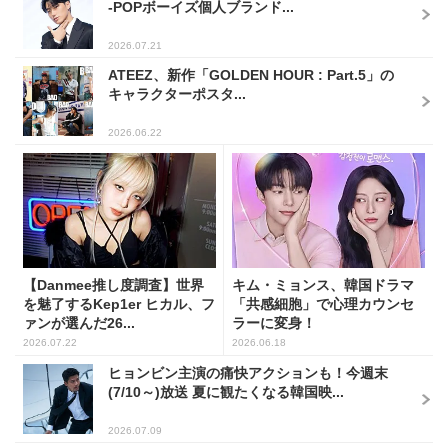
-POPボーイズ個人ブランド...
2026.07.21
ATEEZ、新作「GOLDEN HOUR : Part.5」の
キャラクターポスタ...
2026.06.22
【Danmee推し度調査】世界
キム・ミョンス、韓国ドラマ
を魅了するKep1er ヒカル、フ
「共感細胞」で心理カウンセ
ァンが選んだ26...
ラーに変身！
2026.07.22
2026.06.18
ヒョンビン主演の痛快アクションも！今週末
(7/10～)放送 夏に観たくなる韓国映...
2026.07.09