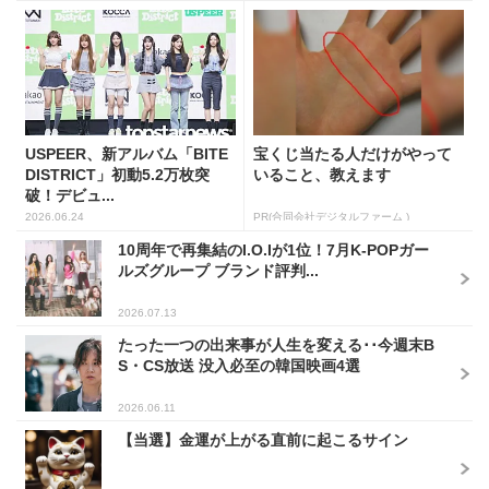
USPEER、新アルバム「BITE
宝くじ当たる人だけがやって
DISTRICT」初動5.2万枚突
いること、教えます
破！デビュ...
2026.06.24
PR(合同会社デジタルファーム )
10周年で再集結のI.O.Iが1位！7月K-POPガー
ルズグループ ブランド評判...
2026.07.13
たった一つの出来事が人生を変える･･今週末B
S・CS放送 没入必至の韓国映画4選
2026.06.11
【当選】金運が上がる直前に起こるサイン