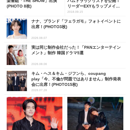
楽番組「THE SHOW」出演
バムトラックリストを公開！
(PHOTO 8枚)
リーダーEXYもラップメイキ
ングに参加
2018.09.15
ナナ、ブランド「フェラガモ」フォトイベントに
出席！(PHOTO3枚)
2026.08.07
実は同じ制作会社だった！「PANエンターテイン
メント」制作 韓国ドラマ5選
2026.08.06
キム・ヘス＆キム・ジフンら、coupang
play「今、不倫が問題ではありません」制作発表
会に出席！(PHOTO15枚)
2026.07.28