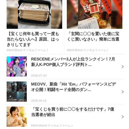
【宝くじ何年も買って一度も
「玄関に〇〇を置いた後に宝
当たらない人へ】原因、はっ
くじ買いなさい」簡単に当選
きりしてます
PR(合同会社デジタルファーム )
PR(合同会社デジタルファーム )
RESCENEメンバー3人が上位ランクイン！7月
新人K-POP個人ブランド評判ト...
2026.07.03
MEOVV、新曲「Hit ’Em」パフォーマンスビデ
オ公開！戦闘モード全開のダン...
2026.06.12
「宝くじを買う前に〇〇をするだけです」7億
当選者が続出
PR(合同会社デジタルファーム )