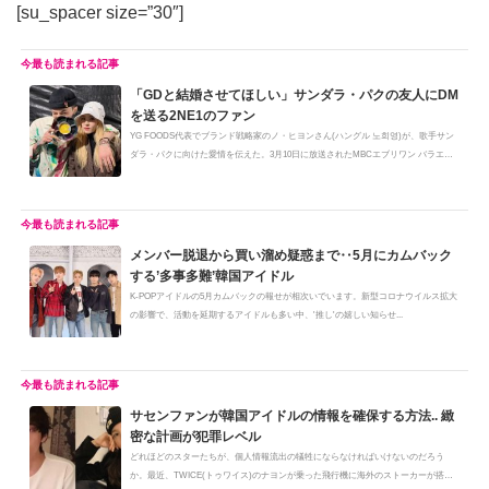
[su_spacer size=”30″]
「GDと結婚させてほしい」サンダラ・パクの友人にDM
を送る2NE1のファン
YG FOODS代表でブランド戦略家のノ・ヒヨンさん(ハングル 노희영)が、歌手サン
ダラ・パクに向けた愛情を伝えた。3月10日に放送されたMBCエブリワン バラエ
テ...
メンバー脱退から買い溜め疑惑まで‥5月にカムバック
する’多事多難’韓国アイドル
K-POPアイドルの5月カムバックの報せが相次いでいます。新型コロナウイルス拡大
の影響で、活動を延期するアイドルも多い中、'推し'の嬉しい知らせ...
サセンファンが韓国アイドルの情報を確保する方法.. 緻
密な計画が犯罪レベル
どれほどのスターたちが、個人情報流出の犠牲にならなければいけないのだろう
か。最近、TWICE(トゥワイス)のナヨンが乗った飛行機に海外のストーカーが搭乗