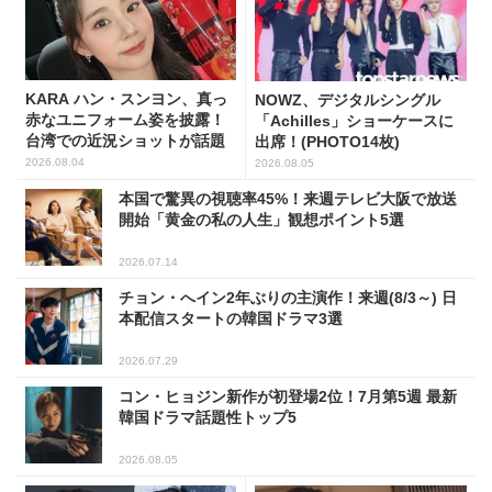
KARA ハン・スンヨン、真っ
NOWZ、デジタルシングル
赤なユニフォーム姿を披露！
「Achilles」ショーケースに
台湾での近況ショットが話題
出席！(PHOTO14枚)
2026.08.04
2026.08.05
本国で驚異の視聴率45%！来週テレビ大阪で放送
開始「黄金の私の人生」観想ポイント5選
2026.07.14
チョン・へイン2年ぶりの主演作！来週(8/3～) 日
本配信スタートの韓国ドラマ3選
2026.07.29
コン・ヒョジン新作が初登場2位！7月第5週 最新
韓国ドラマ話題性トップ5
2026.08.05