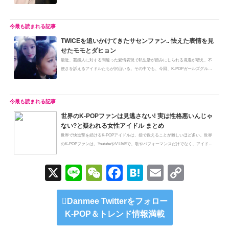
し...
TWICEを追いかけてきたサセンファン.. 怯えた表情を見
せたモモとダヒョン
最近、芸能人に対する間違った愛情表現で私生活が踏みにじられる境遇が増え、不
便さを訴えるアイドルたちが沢山いる。その中でも、今回、K-POPガールズグル
ー...
世界のK-POPファンは見逃さない! 実は性格悪いんじゃ
ない?と疑われる女性アイドル まとめ
世界で快進撃を続けるK-POPアイドルは、指で数えることが難しいほど多い。世界
のK-POPファンは、YoutubeやV LIVEで、歌やパフォーマンスだけでなく、アイド
ル...
X
Li
W
F
H
E
C
n
e
a
at
m
o
e
C
c
e
ail
p
Danmee Twitterをフォロー
K-POP＆トレンド情報満載
h
e
n
y