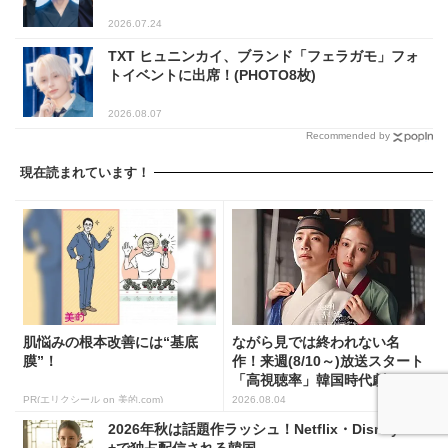
2026.07.24
TXT ヒュニンカイ、ブランド「フェラガモ」フォ
トイベントに出席！(PHOTO8枚)
2026.08.07
Recommended by
現在読まれています！
肌悩みの根本改善には“基底
ながら見では終われない名
膜”！
作！来週(8/10～)放送スタート
「高視聴率」韓国時代劇...
PR(エリクシール on 美的.com)
2026.08.04
2026年秋は話題作ラッシュ！Netflix・Disney
+で独占配信される韓国...