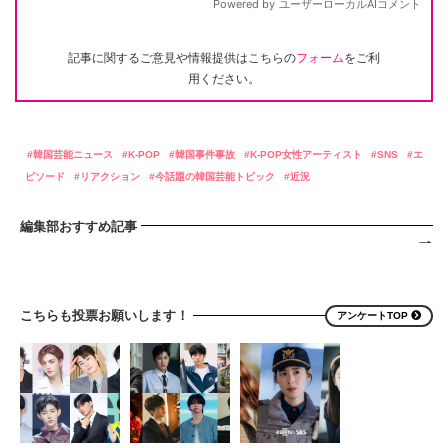
記事に関するご意見や情報提供はこちらの
フォーム
をご利
用ください。
韓国芸能ニュース
K-POP
韓国事件事故
K-POP女性アーティスト
SNS
エ
ピソード
リアクション
今話題の韓国芸能トピック
近況
編集部おすすめ記事
こちらも投票お願いします！
アンケートTOP