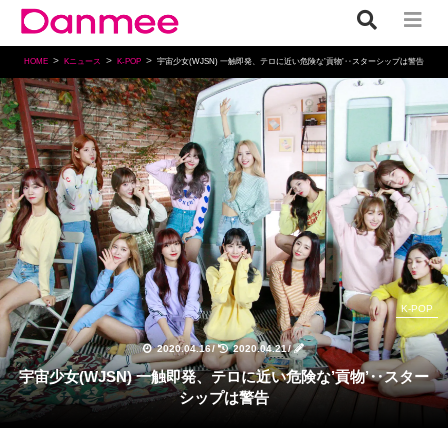
HOME
Kニュース
K-POP
宇宙少女(WJSN) 一触即発、テロに近い危険な’貢物’‥スターシップは警告
K-POP
2020.04.16
/
2020.04.21
/
宇宙少女(WJSN) 一触即発、テロに近い危険な’貢物’‥スター
シップは警告