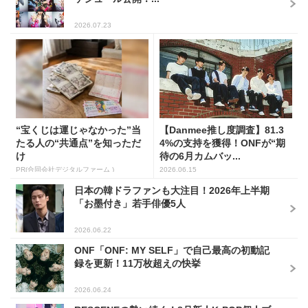
2026.07.23
“宝くじは運じゃなかった”当
【Danmee推し度調査】81.3
たる人の“共通点”を知っただ
4%の支持を獲得！ONFが“期
け
待の6月カムバッ...
PR(合同会社デジタルファーム )
2026.06.15
日本の韓ドラファンも大注目！2026年上半期
「お墨付き」若手俳優5人
2026.06.22
ONF「ONF: MY SELF」で自己最高の初動記
録を更新！11万枚超えの快挙
2026.06.24