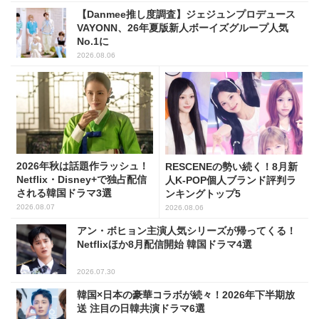
【Danmee推し度調査】ジェジュンプロデュース
VAYONN、26年夏版新人ボーイズグループ人気
No.1に
2026.08.06
2026年秋は話題作ラッシュ！
RESCENEの勢い続く！8月新
Netflix・Disney+で独占配信
人K-POP個人ブランド評判ラ
される韓国ドラマ3選
ンキングトップ5
2026.08.07
2026.08.06
アン・ボヒョン主演人気シリーズが帰ってくる！
Netflixほか8月配信開始 韓国ドラマ4選
2026.07.30
韓国×日本の豪華コラボが続々！2026年下半期放
送 注目の日韓共演ドラマ6選