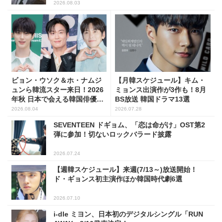
2026.08.03
ビョン・ウソク＆ホ・ナムジ
【月韓スケジュール】キム・
ュンら韓流スター来日！2026
ミョンス出演作が3作も！8月
年秋 日本で会える韓国俳優10
BS放送 韓国ドラマ13選
人
2026.08.04
2026.07.28
SEVENTEEN ドギョム、「恋は命がけ」OST第2
弾に参加！切ないロックバラード披露
2026.07.24
【週韓スケジュール】来週(7/13～)放送開始！
ド・ギョンス初主演作ほか韓国時代劇6選
2026.07.10
i-dle ミヨン、日本初のデジタルシングル「RUN