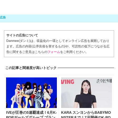
サイトの広告について
Danmee(ダンミ)は、収益化の一環としてオンライン広告を展開しており
ます。広告の内容(公序良俗を害するもの)や、可読性の低下につながる広
告に関するご意見はこちらの
フォーム
をご利用ください。
この記事と関連度が高いトピック
IVEが圧巻の5連覇達成！6月K-
KARA スンヨンからBABYMO
POPガールズグループ ブラン
NSTERまで！7月開催のK-PO