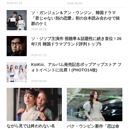
人
2026.07.24
2026.08.04
ソ・ガンジュン＆アン・ウンジン、韓国ドラマ
「君じゃない別の恋愛」初の台本読み合わせで抜
群のケミ
2026.08.05
ソ・ジソブ主演作 視聴率＆話題性に続き首位！26
年7月 韓国ドラマブランド評判トップ5
2026.07.13
KiiiKiii、アルバム発売記念ポップアップストア フ
ォトイベントに出席！(PHOTO14枚)
2026.08.06
ながら見では終われない名
パク・ウンビン新作「恋は命