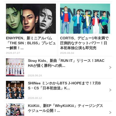
ENHYPEN、新ミニアルバム
CORTIS、デビュー1年未満で
「THE SIN : BLISS」プレビュ
圧倒的なチケットパワー！日
ー解禁！...
本初単独公演も即完売
2026.07.27
2026.08.04
Stray Kids、新曲「RUN IT」リリース！3RAC
HAが描く勝利への疾...
2026.06.24
SHINee ミンホからBTS J-HOPEまで！7月B
S・CS「日本初放送」K...
2026.06.12
KiiiKiii、新EP「WhyKiiiKiii」ティージングス
ケジュール公開！...