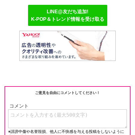
e
C
c
e
ail
p
LINE@友だち追加!
h
e
n
y
K-POP＆トレンド情報を受け取る
at
b
a
Li
o
n
o
k
k
ご意見を自由にコメントしてください！