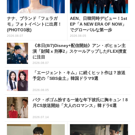
ナナ、ブランド「フェラガ
AEN、日韓同時デビュー！1st
モ」フォトイベントに出席！
EP「A NEW ERA OF NOW」
(PHOTO3枚)
でグローバルな第一歩
2026.08.07
2026.08.05
《本日(8/7)Disney+配信開始》アン・ボヒョン主
演「財閥 x 刑事2」スケールアップしたFLEX捜査
に注目
2026.08.07
「エージェント・キム」に続くヒット作は？放送
予定の「SBS金土」韓国ドラマ9選
2026.08.05
パク・ボゴム扮する一途な年下彼氏に胸キュン！8
月CS放送開始「大人のロマンス」韓ドラ6選
2026.07.14