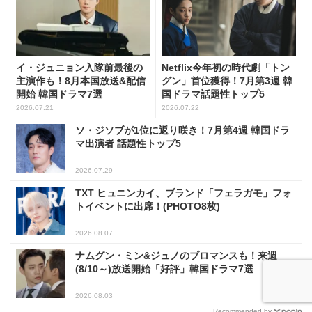
イ・ジュニョン入隊前最後の
Netflix今年初の時代劇「トン
主演作も！8月本国放送&配信
グン」首位獲得！7月第3週 韓
開始 韓国ドラマ7選
国ドラマ話題性トップ5
2026.07.21
2026.07.22
ソ・ジソブが1位に返り咲き！7月第4週 韓国ドラ
マ出演者 話題性トップ5
2026.07.29
TXT ヒュニンカイ、ブランド「フェラガモ」フォ
トイベントに出席！(PHOTO8枚)
2026.08.07
ナムグン・ミン&ジュノのブロマンスも！来週
(8/10～)放送開始「好評」韓国ドラマ7選
2026.08.03
Recommended by