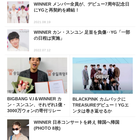
WINNER メンバー全員が、デビュー7周年記念日
にYGと再契約を締結！
2021.08.19
WINNER カン・スンユン 足首を負傷‥YG「一部
の日程は実施」
2022.07.12
BIGBANG V.I＆WINNER カ
BLACKPINK カムバックに
ン・スンユン、それぞれ1億・
TREASUREデビュー！YGエ
3000万ウォンの寄付リレー
ンタは巻き返せるか
WINNER 日本コンサートを終え 韓国へ帰国
(PHOTO 8枚)