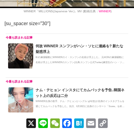
WINNER「MILLIONS(Japanese Ver.)」MV (動画出典：
WINNER
)
[su_spacer size=”30″]
何故 WINNER スンフンがハン・ソヒに連絡を? 新たな
疑惑浮上
B.Iの麻薬騒動にWINNERのイ・スンフンの名前が浮上した。 元iKONの麻薬騒動に
名前が浮上したWINNERのスンフン(出典:スンフン公式Twitter)練習生のハン・ソ
ヒ...
ナム・テヒョン インスタにてカムバックを予告..韓国ネ
ット上の反応は二分
WINNER出身の歌手、ナム・テヒョン(ハングル 남태현)が自身のインスタグラムを
通じてカムバックを予告した。先日、6月30日に自身のコンサート「Scene」を終
え...
X
Li
W
F
H
E
C
n
e
a
at
m
o