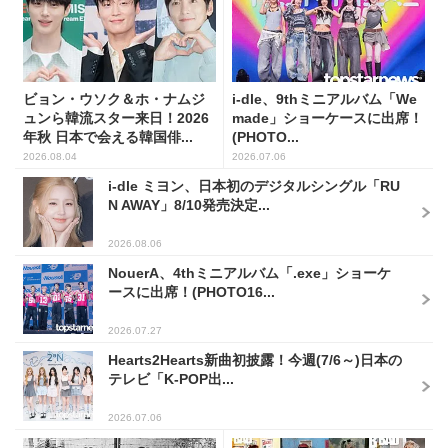
ビョン・ウソク＆ホ・ナムジ
i-dle、9thミニアルバム「We
ュンら韓流スター来日！2026
made」ショーケースに出席！
年秋 日本で会える韓国俳...
(PHOTO...
2026.08.04
2026.07.06
i-dle ミヨン、日本初のデジタルシングル「RU
N AWAY」8/10発売決定...
2026.08.06
NouerA、4thミニアルバム「.exe」ショーケ
ースに出席！(PHOTO16...
2026.07.27
Hearts2Hearts新曲初披露！今週(7/6～)日本の
テレビ「K-POP出...
2026.07.06