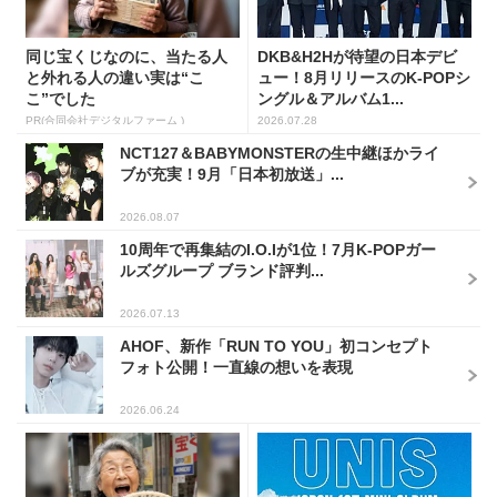
同じ宝くじなのに、当たる人
DKB&H2Hが待望の日本デビ
と外れる人の違い実は“こ
ュー！8月リリースのK-POPシ
こ”でした
ングル＆アルバム1...
PR(合同会社デジタルファーム )
2026.07.28
NCT127＆BABYMONSTERの生中継ほかライ
ブが充実！9月「日本初放送」...
2026.08.07
10周年で再集結のI.O.Iが1位！7月K-POPガー
ルズグループ ブランド評判...
2026.07.13
AHOF、新作「RUN TO YOU」初コンセプト
フォト公開！一直線の想いを表現
2026.06.24