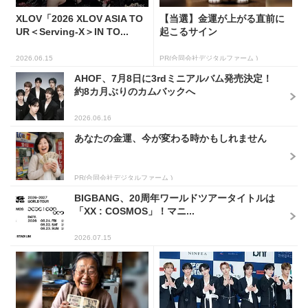
XLOV「2026 XLOV ASIA TO
【当選】金運が上がる直前に
UR＜Serving-X＞IN TO...
起こるサイン
2026.06.15
PR(合同会社デジタルファーム )
AHOF、7月8日に3rdミニアルバム発売決定！
約8カ月ぶりのカムバックへ
2026.06.16
あなたの金運、今が変わる時かもしれません
PR(合同会社デジタルファーム )
BIGBANG、20周年ワールドツアータイトルは
「XX : COSMOS」！マニ...
2026.07.15