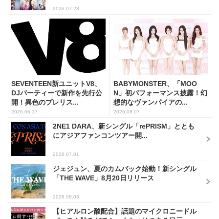
2026.07.23
SEVENTEEN新ユニットV8、
BABYMONSTER、「MOO
DJパーティーで新作を先行公
N」初パフォーマンス披露！幻
開！異色のプレリス...
想的なヴァンパイアの...
2026.06.17
2026.08.07
2NE1 DARA、新シングル「rePRISM」ととも
にアジアファンコンツアー開...
2026.07.01
ジェジュン、夏のカムバック始動！新シングル
「THE WAVE」8月20日リリース
2026.08.03
【ヒアルロン酸配合】話題のマイクロニードル