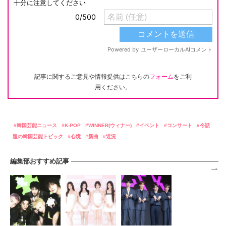
記事に関するご意見や情報提供はこちらの
フォーム
をご利
用ください。
韓国芸能ニュース
K-POP
WINNER(ウィナー)
イベント
コンサート
今話
題の韓国芸能トピック
心境
新曲
近況
編集部おすすめ記事