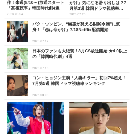
作！来週(8/10～)放送スタート
がけ」気になる滑り出しは？7
「高視聴率」韓国時代劇4選
月第3週 韓国ドラマ視聴率ラ
ンキング
2026.08.04
2026.07.20
パク・ウンビン、“幽霊が見える財閥令嬢”に変
身！「恋は命がけ」7/18Netflix配信開始
2026.07.17
日本のファンも大絶賛！8月CS放送開始 ★4.0以上
の「韓国時代劇」4選
2026.07.16
コン・ヒョジン主演「人妻キラー」初回7%超え！
7月第5週 韓国ドラマ視聴率ランキング
2026.08.03