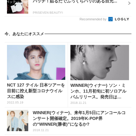
パッチ！貼るだでふっくらハリのある目元...
PR(SEVEN BEAUTY)
Recommended by
今、あなたにオススメ
NCT 127 テイル 日本ツアーを
WINNER(ウィナー) ソン・ミ
目前に控え新型コロナウイル
ンホ、11月初旬に初ソロアル
スに感染
バムリリース。発売日は
「？？」
2022.05.19
2018.11.21
WINNER(ウィナー)、来年1月5日にアンコールコ
ンサート開催確定。2019年K-POP界
の“WINNER(勝者)”になるか?
2018.11.21