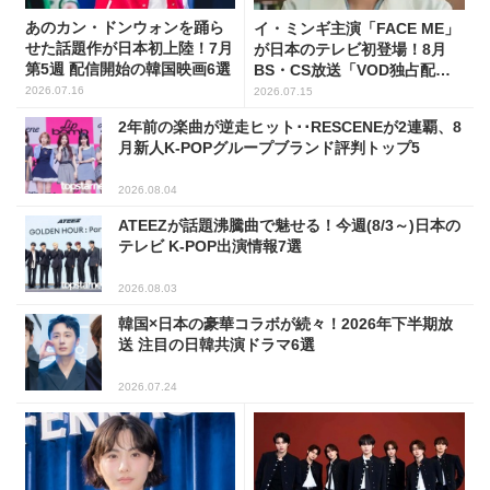
あのカン・ドンウォンを踊ら
イ・ミンギ主演「FACE ME」
せた話題作が日本初上陸！7月
が日本のテレビ初登場！8月
第5週 配信開始の韓国映画6選
BS・CS放送「VOD独占配
信」韓ドラ11選
2026.07.16
2026.07.15
2年前の楽曲が逆走ヒット･･RESCENEが2連覇、8
月新人K-POPグループブランド評判トップ5
2026.08.04
ATEEZが話題沸騰曲で魅せる！今週(8/3～)日本の
テレビ K-POP出演情報7選
2026.08.03
韓国×日本の豪華コラボが続々！2026年下半期放
送 注目の日韓共演ドラマ6選
2026.07.24