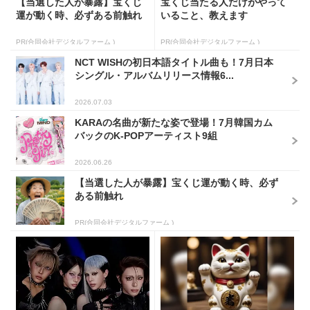
【当選した人が暴露】宝くじ
宝くじ当たる人だけがやって
運が動く時、必ずある前触れ
いること、教えます
PR(合同会社デジタルファーム )
PR(合同会社デジタルファーム )
NCT WISHの初日本語タイトル曲も！7月日本
シングル・アルバムリリース情報6...
2026.07.03
KARAの名曲が新たな姿で登場！7月韓国カム
バックのK-POPアーティスト9組
2026.06.26
【当選した人が暴露】宝くじ運が動く時、必ず
ある前触れ
PR(合同会社デジタルファーム )