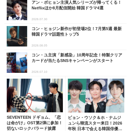
アン・ボヒョン主演人気シリーズが帰ってくる！
Netflixほか8月配信開始 韓国ドラマ4選
2026.07.30
コン・ヒョジン新作が初登場2位！7月第5週 最新
韓国ドラマ話題性トップ5
2026.08.05
コン・ユ主演「新感染」10周年記念！特製クリア
カードが当たるSNSキャンペーンがスタート
2026.07.10
SEVENTEEN ドギョム、「恋
ビョン・ウソク＆ホ・ナムジ
は命がけ」OST第2弾に参加！
ュンら韓流スター来日！2026
切ないロックバラード披露
年秋 日本で会える韓国俳優10