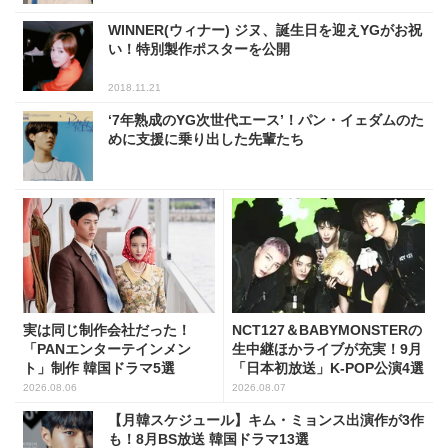
WINNER(ウィナー) ジヌ、誕生日を迎えYGがお祝
い！特別製作ポスターを公開
2018.11.21
‘7年熟成のYG次世代エース’！パン・イェダムのた
めに支援に乗り出した先輩たち
実は同じ制作会社だった！
NCT127＆BABYMONSTERの
「PANエンターテインメン
生中継ほかライブが充実！9月
ト」制作 韓国ドラマ5選
「日本初放送」K-POP公演4選
2026.08.06
2026.08.07
【月韓スケジュール】キム・ミョンス出演作が3作
も！8月BS放送 韓国ドラマ13選