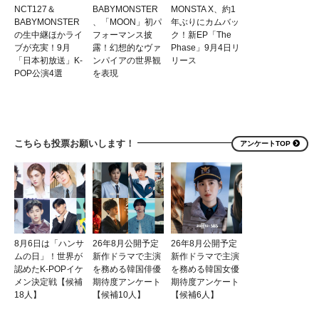
NCT127＆
BABYMONSTER
MONSTA X、約1
BABYMONSTER
、「MOON」初パ
年ぶりにカムバッ
の生中継ほかライ
フォーマンス披
ク！新EP「The
ブが充実！9月
露！幻想的なヴァ
Phase」9月4日リ
「日本初放送」K-
ンパイアの世界観
リース
POP公演4選
を表現
こちらも投票お願いします！
アンケートTOP
8月6日は「ハンサ
26年8月公開予定
26年8月公開予定
ムの日」！世界が
新作ドラマで主演
新作ドラマで主演
認めたK-POPイケ
を務める韓国俳優
を務める韓国女優
メン決定戦【候補
期待度アンケート
期待度アンケート
18人】
【候補10人】
【候補6人】