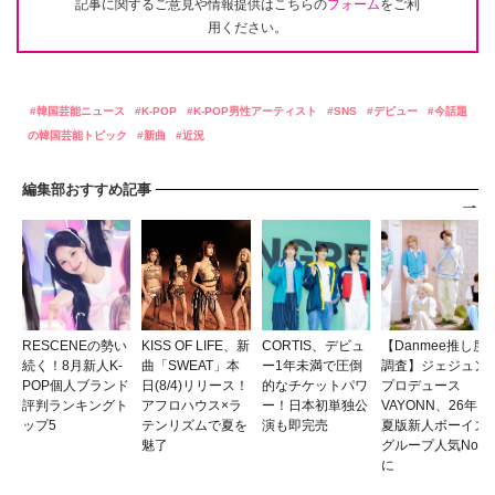
記事に関するご意見や情報提供はこちらの
フォーム
をご利
用ください。
韓国芸能ニュース
K-POP
K-POP男性アーティスト
SNS
デビュー
今話題
の韓国芸能トピック
新曲
近況
編集部おすすめ記事
RESCENEの勢い
KISS OF LIFE、新
CORTIS、デビュ
【Danmee推し度
続く！8月新人K-
曲「SWEAT」本
ー1年未満で圧倒
調査】ジェジュン
POP個人ブランド
日(8/4)リリース！
的なチケットパワ
プロデュース
評判ランキングト
アフロハウス×ラ
ー！日本初単独公
VAYONN、26年
ップ5
テンリズムで夏を
演も即完売
夏版新人ボーイズ
魅了
グループ人気No.1
に