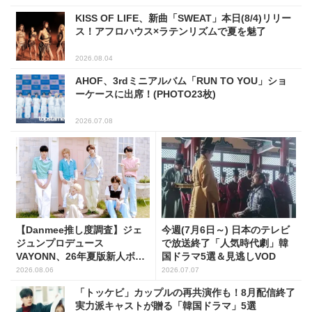
KISS OF LIFE、新曲「SWEAT」本日(8/4)リリー
ス！アフロハウス×ラテンリズムで夏を魅了
2026.08.04
AHOF、3rdミニアルバム「RUN TO YOU」ショ
ーケースに出席！(PHOTO23枚)
2026.07.08
【Danmee推し度調査】ジェ
今週(7月6日～) 日本のテレビ
ジュンプロデュース
で放送終了「人気時代劇」韓
VAYONN、26年夏版新人ボー
国ドラマ5選＆見逃しVOD
イズグループ人気No.1に
2026.08.06
2026.07.07
「トッケビ」カップルの再共演作も！8月配信終了
実力派キャストが贈る「韓国ドラマ」5選