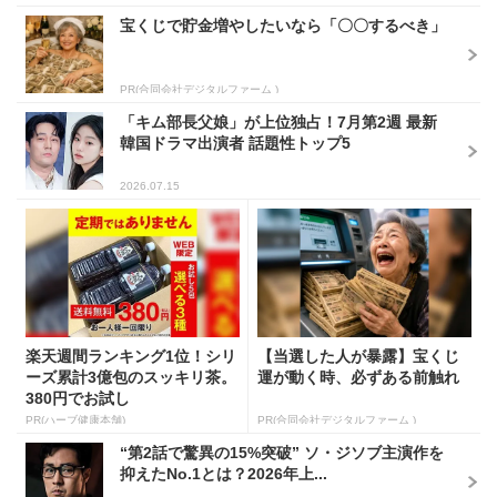
宝くじで貯金増やしたいなら「〇〇するべき」
PR(合同会社デジタルファーム )
「キム部長父娘」が上位独占！7月第2週 最新
韓国ドラマ出演者 話題性トップ5
2026.07.15
楽天週間ランキング1位！シリ
【当選した人が暴露】宝くじ
ーズ累計3億包のスッキリ茶。
運が動く時、必ずある前触れ
380円でお試し
PR(ハーブ健康本舗)
PR(合同会社デジタルファーム )
“第2話で驚異の15%突破” ソ・ジソブ主演作を
抑えたNo.1とは？2026年上...