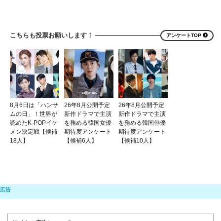
こちらも投票お願いします！
アンケートTOP
8月6日は「ハンサ
26年8月公開予定
26年8月公開予定
ムの日」！世界が
新作ドラマで主演
新作ドラマで主演
認めたK-POPイケ
を務める韓国女優
を務める韓国俳優
メン決定戦【候補
期待度アンケート
期待度アンケート
18人】
【候補6人】
【候補10人】