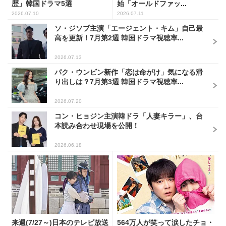
歴」韓国ドラマ5選
始「オールドファッ...
2026.07.10
2026.07.11
ソ・ジソブ主演「エージェント・キム」自己最
高を更新！7月第2週 韓国ドラマ視聴率...
2026.07.13
パク・ウンビン新作「恋は命がけ」気になる滑
り出しは？7月第3週 韓国ドラマ視聴率...
2026.07.20
コン・ヒョジン主演韓ドラ「人妻キラー」、台
本読み合わせ現場を公開！
2026.06.18
来週(7/27～)日本のテレビ放送
564万人が笑って涙したチョ・