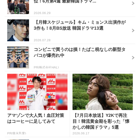
位！6月第4週 最新韓国ドラマ...
2026.06.29
【月韓スケジュール】キム・ミョンス出演作が
3作も！8月BS放送 韓国ドラマ13選
2026.07.28
コンビニで買うのは損！たばこ税なしの新型タ
バコが爆売れ中
PR(株式会社HAL)
アマゾンで大人気！血圧対策
【7月日本放送】Y2Kで再注
はコーヒーに足してみて
目！韓流黄金期を彩った「懐
かしの韓国ドラマ」5選
PR(森永乳業)
2026.06.17