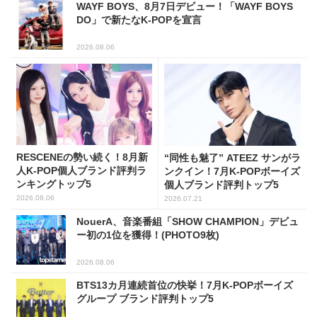
WAYF BOYS、8月7日デビュー！「WAYF BOYS
DO」で新たなK-POPを宣言
2026.08.06
RESCENEの勢い続く！8月新
“同性も魅了” ATEEZ サンがラ
人K-POP個人ブランド評判ラ
ンクイン！7月K-POPボーイズ
ンキングトップ5
個人ブランド評判トップ5
2026.08.06
2026.07.21
NouerA、音楽番組「SHOW CHAMPION」デビュ
ー初の1位を獲得！(PHOTO9枚)
2026.08.06
BTS13カ月連続首位の快挙！7月K-POPボーイズ
グループ ブランド評判トップ5