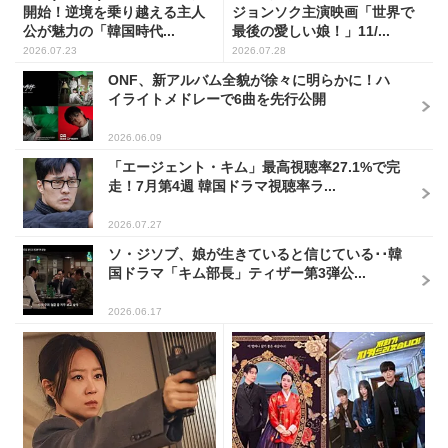
開始！逆境を乗り越える主人
ジョンソク主演映画「世界で
公が魅力の「韓国時代...
最後の愛しい娘！」11/...
2026.07.23
2026.07.28
ONF、新アルバム全貌が徐々に明らかに！ハ
イライトメドレーで6曲を先行公開
2026.06.09
「エージェント・キム」最高視聴率27.1%で完
走！7月第4週 韓国ドラマ視聴率ラ...
2026.07.27
ソ・ジソブ、娘が生きていると信じている･･韓
国ドラマ「キム部長」ティザー第3弾公...
2026.06.17