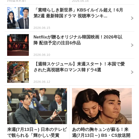
PR(森永乳業)
2026.06.16
「素晴らしき新世界」KBSイルイル超え！6月
第2週 最新韓国ドラマ 視聴率ランキ...
2026.06.15
Netflixが贈るオリジナル韓国映画！2026年以
降 配信予定の注目6作品
2026.06.10
【週韓スケジュール】来週スタート！本国で愛
された高視聴率ロマンス韓ドラ4選
2026.06.12
来週(7月13日～) 日本のテレビ
あの時の胸キュンが蘇る！来
で観られる「輝かしい受賞
週(7月13日～) BS・CS放送開