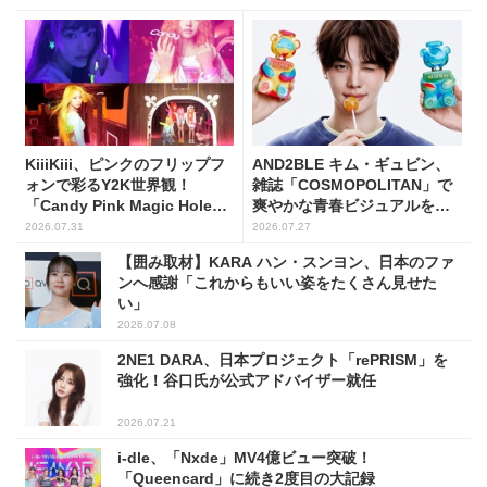
KiiiKiii、ピンクのフリップフ
AND2BLE キム・ギュビン、
ォンで彩るY2K世界観！
雑誌「COSMOPOLITAN」で
「Candy Pink Magic Hole
爽やかな青春ビジュアルを披
Flip Phone」公開
露
2026.07.31
2026.07.27
【囲み取材】KARA ハン・スンヨン、日本のファ
ンへ感謝「これからもいい姿をたくさん見せた
い」
2026.07.08
2NE1 DARA、日本プロジェクト「rePRISM」を
強化！谷口氏が公式アドバイザー就任
2026.07.21
i-dle、「Nxde」MV4億ビュー突破！
「Queencard」に続き2度目の大記録