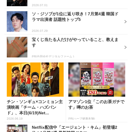
2026.07.01
ソ・ジソブが1位に返り咲き！7月第4週 韓国ド
ラマ出演者 話題性トップ5
2026.07.29
宝くじ当たる人だけがやっていること、教えま
す
PR(合同会社デジタルファーム )
チン・ソンギュ×コンミョン主
アマゾン1位「このお茶ガチで
演映画「チーム・ハズバン
す」噂のお茶
ド」、本日(6/19)Net...
2026.06.19
PR(ハーブ健康本舗)
Netflix配信中「エージェント・キム」初登場2