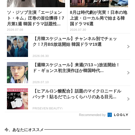
ソ・ジソブ主演「エージェン
8月は時代劇が充実！日本の地
ト・キム」圧巻の首位獲得！7
上波・ローカル局で始まる韓
月第1週 韓国ドラマ話題性...
国ドラマ6選
2026.07.08
2026.07.30
【月韓スケジュール】チャンネル別でチェッ
ク！7月BS放送開始 韓国ドラマ19選
2026.06.30
【週韓スケジュール】来週(7/13～)放送開始！
ド・ギョンス初主演作ほか韓国時代...
2026.07.10
【ヒアルロン酸配合】話題のマイクロニードル
パッチ！貼るだでふっくらハリのある目元...
PR(SEVEN BEAUTY)
Recommended by
今、あなたにオススメ