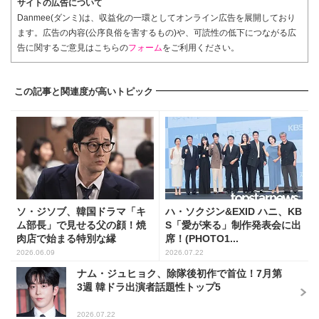
サイトの広告について
Danmee(ダンミ)は、収益化の一環としてオンライン広告を展開しており
ます。広告の内容(公序良俗を害するもの)や、可読性の低下につながる広
告に関するご意見はこちらの
フォーム
をご利用ください。
この記事と関連度が高いトピック
ソ・ジソブ、韓国ドラマ「キ
ハ・ソクジン&EXID ハニ、KB
ム部長」で見せる父の顔！焼
S「愛が来る」制作発表会に出
肉店で始まる特別な縁
席！(PHOTO1...
2026.06.09
2026.07.22
ナム・ジュヒョク、除隊後初作で首位！7月第
3週 韓ドラ出演者話題性トップ5
2026.07.22