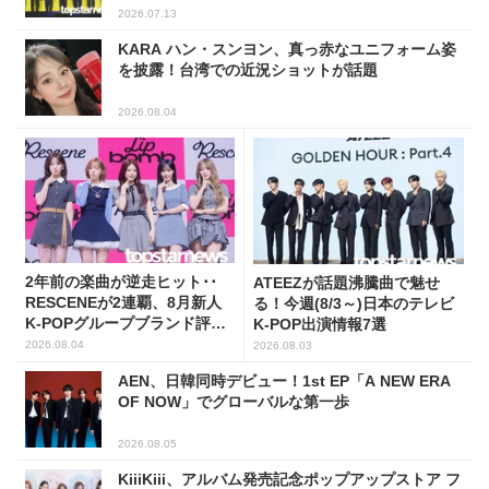
2026.07.13
KARA ハン・スンヨン、真っ赤なユニフォーム姿
を披露！台湾での近況ショットが話題
2026.08.04
2年前の楽曲が逆走ヒット･･
ATEEZが話題沸騰曲で魅せ
RESCENEが2連覇、8月新人
る！今週(8/3～)日本のテレビ
K-POPグループブランド評判
K-POP出演情報7選
トップ5
2026.08.04
2026.08.03
AEN、日韓同時デビュー！1st EP「A NEW ERA
OF NOW」でグローバルな第一歩
2026.08.05
KiiiKiii、アルバム発売記念ポップアップストア フ