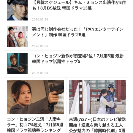
【月韓スケジュール】キム・ミョンス出演作が3作
も！8月BS放送 韓国ドラマ13選
2026.07.28
実は同じ制作会社だった！「PANエンターテイン
メント」制作 韓国ドラマ5選
2026.08.06
コン・ヒョジン新作が初登場2位！7月第5週 最新
韓国ドラマ話題性トップ5
2026.08.05
コン・ヒョジン主演「人妻キ
来週(7/27～)日本のテレビ放送
ラー」初回7%超え！7月第5週
開始！逆境を乗り越える主人
韓国ドラマ視聴率ランキング
公が魅力の「韓国時代劇」3選