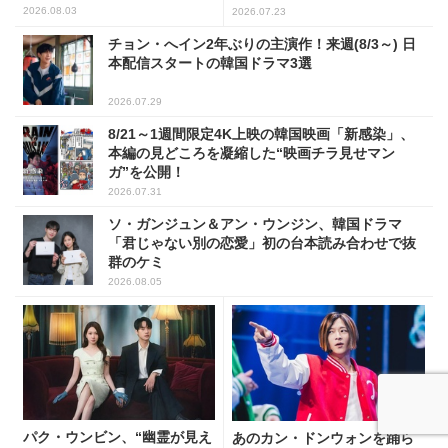
2026.08.03
2026.07.23
チョン・へイン2年ぶりの主演作！来週(8/3～) 日
本配信スタートの韓国ドラマ3選
2026.07.29
8/21～1週間限定4K上映の韓国映画「新感染」、
本編の見どころを凝縮した“映画チラ見せマン
ガ”を公開！
2026.07.31
ソ・ガンジュン＆アン・ウンジン、韓国ドラマ
「君じゃない別の恋愛」初の台本読み合わせで抜
群のケミ
2026.08.05
パク・ウンビン、“幽霊が見え
あのカン・ドンウォンを踊ら