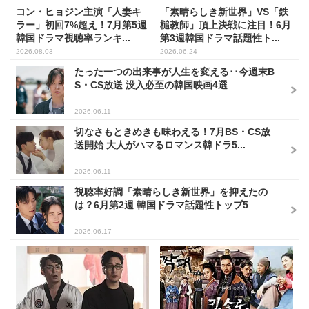
コン・ヒョジン主演「人妻キ
「素晴らしき新世界」VS「鉄
ラー」初回7%超え！7月第5週
槌教師」頂上決戦に注目！6月
韓国ドラマ視聴率ランキ...
第3週韓国ドラマ話題性ト...
2026.08.03
2026.06.24
たった一つの出来事が人生を変える･･今週末B
S・CS放送 没入必至の韓国映画4選
2026.06.11
切なさもときめきも味わえる！7月BS・CS放
送開始 大人がハマるロマンス韓ドラ5...
2026.06.11
視聴率好調「素晴らしき新世界」を抑えたの
は？6月第2週 韓国ドラマ話題性トップ5
2026.06.17