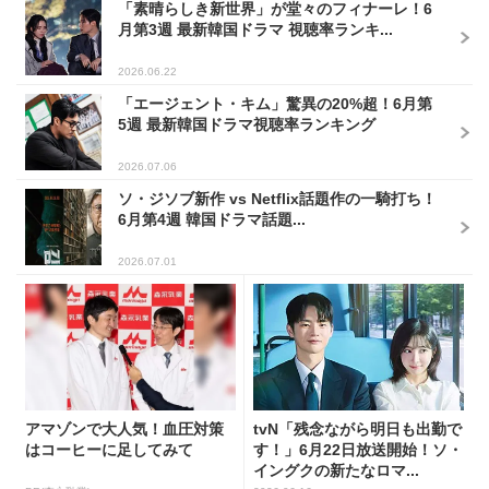
「素晴らしき新世界」が堂々のフィナーレ！6
月第3週 最新韓国ドラマ 視聴率ランキ...
2026.06.22
「エージェント・キム」驚異の20%超！6月第
5週 最新韓国ドラマ視聴率ランキング
2026.07.06
ソ・ジソブ新作 vs Netflix話題作の一騎打ち！
6月第4週 韓国ドラマ話題...
2026.07.01
アマゾンで大人気！血圧対策
tvN「残念ながら明日も出勤で
はコーヒーに足してみて
す！」6月22日放送開始！ソ・
イングクの新たなロマ...