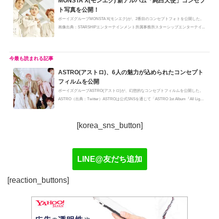
MONSTA X(モンエク) 新アルバム「純白天使」コンセプ
ト写真を公開！
ボーイズグループMONSTA X(モンエク)が、2番目のコンセプトフォトを公開した。
画像出典：STARSHIPエンターテインメント所属事務所スターシップエンターテイ...
ASTRO(アストロ)、6人の魅力が込められたコンセプト
フィルムを公開
ボーイズグループASTRO(アストロ)が、幻想的なコンセプトフィルムを公開した。
ASTRO（出典：Twitter）ASTROは公式SNSを通じて「ASTRO 1st Album『All Ligh
t...
[korea_sns_button]
LINE@友だち追加
[reaction_buttons]