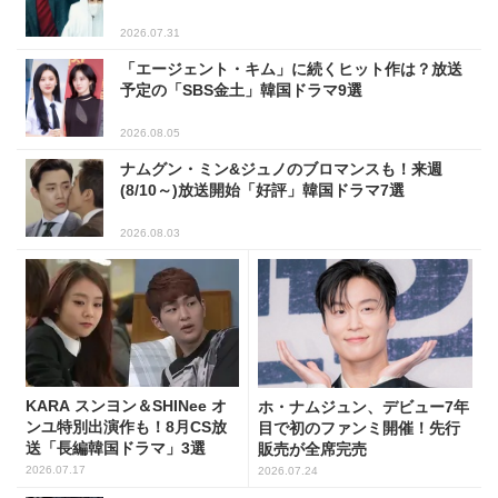
2026.07.31
「エージェント・キム」に続くヒット作は？放送
予定の「SBS金土」韓国ドラマ9選
2026.08.05
ナムグン・ミン&ジュノのブロマンスも！来週
(8/10～)放送開始「好評」韓国ドラマ7選
2026.08.03
KARA スンヨン＆SHINee オ
ホ・ナムジュン、デビュー7年
ンユ特別出演作も！8月CS放
目で初のファンミ開催！先行
送「長編韓国ドラマ」3選
販売が全席完売
2026.07.17
2026.07.24