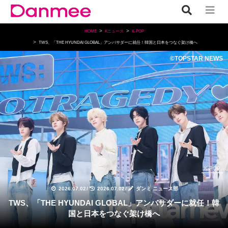
HOME
Kニュース
K-POP
TWS、「THE HYUNDAI GLOBAL」アンバサダーに就任！韓国と日本をつなぐ架け橋へ
©TOPSTAR NEWS
K-POP
2026.07.02
/
2026.07.02
/
ダンミ ニュース部
TWS、「THE HYUNDAI GLOBAL」アンバサダーに就任！韓
国と日本をつなぐ架け橋へ