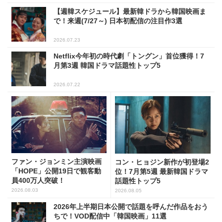
【週韓スケジュール】最新韓ドラから韓国映画ま
で！来週(7/27～) 日本初配信の注目作3選
2026.07.23
Netflix今年初の時代劇「トングン」首位獲得！7
月第3週 韓国ドラマ話題性トップ5
2026.07.22
ファン・ジョンミン主演映画
コン・ヒョジン新作が初登場2
「HOPE」公開19日で観客動
位！7月第5週 最新韓国ドラマ
員400万人突破！
話題性トップ5
2026.08.03
2026.08.05
2026年上半期日本公開で話題を呼んだ作品をおう
ちで！VOD配信中「韓国映画」11選