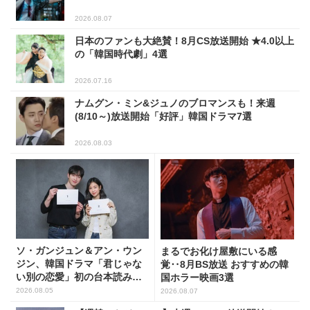
2026.08.07
日本のファンも大絶賛！8月CS放送開始 ★4.0以上
の「韓国時代劇」4選
2026.07.16
ナムグン・ミン&ジュノのブロマンスも！来週
(8/10～)放送開始「好評」韓国ドラマ7選
2026.08.03
ソ・ガンジュン＆アン・ウン
まるでお化け屋敷にいる感
ジン、韓国ドラマ「君じゃな
覚‥8月BS放送 おすすめの韓
い別の恋愛」初の台本読み合
国ホラー映画3選
わせで抜群のケミ
2026.08.05
2026.08.07