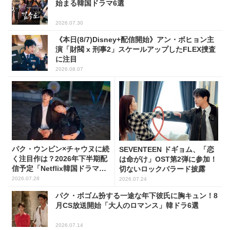
始まる韓国ドラマ6選
2026.07.30
《本日(8/7)Disney+配信開始》アン・ボヒョン主
演「財閥 x 刑事2」スケールアップしたFLEX捜査
に注目
2026.08.07
パク・ウンビン×チャウヌに続
SEVENTEEN ドギョム、「恋
く注目作は？2026年下半期配
は命がけ」OST第2弾に参加！
信予定「Netflix韓国ドラマ」8
切ないロックバラード披露
選
2026.07.28
2026.07.24
パク・ボゴム扮する一途な年下彼氏に胸キュン！8
月CS放送開始「大人のロマンス」韓ドラ6選
2026.07.14