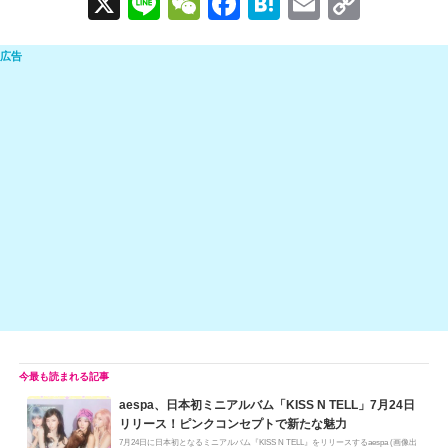
X
Li
W
F
H
E
C
n
e
a
at
m
o
e
C
c
e
ail
p
h
e
n
y
at
b
a
Li
o
n
o
k
k
aespa、日本初ミニアルバム「KISS N TELL」7月24日
リリース！ピンクコンセプトで新たな魅力
7月24日に日本初となるミニアルバム『KISS N TELL』をリリースするaespa (画像出