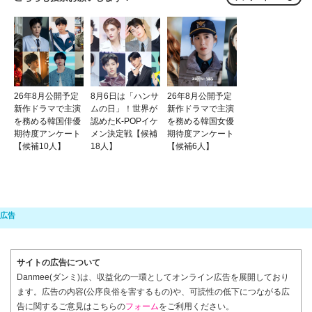
26年8月公開予定
8月6日は「ハンサ
26年8月公開予定
新作ドラマで主演
ムの日」！世界が
新作ドラマで主演
を務める韓国俳優
認めたK-POPイケ
を務める韓国女優
期待度アンケート
メン決定戦【候補
期待度アンケート
【候補10人】
18人】
【候補6人】
サイトの広告について
Danmee(ダンミ)は、収益化の一環としてオンライン広告を展開しており
ます。広告の内容(公序良俗を害するもの)や、可読性の低下につながる広
告に関するご意見はこちらの
フォーム
をご利用ください。