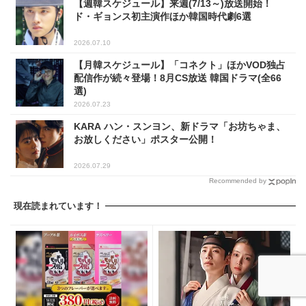
【週韓スケジュール】来週(7/13～)放送開始！
ド・ギョンス初主演作ほか韓国時代劇6選
2026.07.10
【月韓スケジュール】「コネクト」ほかVOD独占
配信作が続々登場！8月CS放送 韓国ドラマ(全66
選)
2026.07.23
KARA ハン・スンヨン、新ドラマ「お坊ちゃま、
お放しください」ポスター公開！
2026.07.29
Recommended by
現在読まれています！