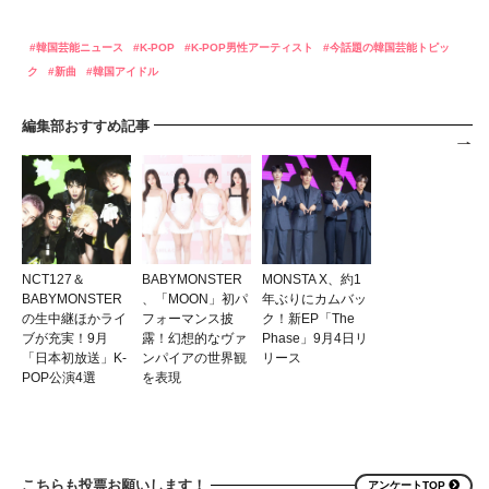
韓国芸能ニュース
K-POP
K-POP男性アーティスト
今話題の韓国芸能トピッ
ク
新曲
韓国アイドル
編集部おすすめ記事
NCT127＆
BABYMONSTER
MONSTA X、約1
BABYMONSTER
、「MOON」初パ
年ぶりにカムバッ
の生中継ほかライ
フォーマンス披
ク！新EP「The
ブが充実！9月
露！幻想的なヴァ
Phase」9月4日リ
「日本初放送」K-
ンパイアの世界観
リース
POP公演4選
を表現
こちらも投票お願いします！
アンケートTOP