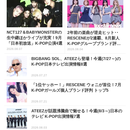
NCT127＆BABYMONSTERの
2年前の楽曲が逆走ヒット･･
生中継ほかライブが充実！9月
RESCENEが2連覇、8月新人
「日本初放送」K-POP公演4選
K-POPグループブランド評判
トップ5
2026.08.07
2026.08.04
BIGBANG SOL、ATEEZら登場！今週(7/27～)の
K-POP日本テレビ出演情報8選
2026.07.27
「1位ヤッホー！」RESCENE ウォニが首位！7月
K-POPガールズ個人ブランド評判 トップ5
2026.07.21
ATEEZが話題沸騰曲で魅せる！今週(8/3～)日本の
テレビ K-POP出演情報7選
2026.08.03