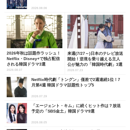
2026.08.06
2026年秋は話題作ラッシュ！
来週(7/27～)日本のテレビ放送
Netflix・Disney+で独占配信
開始！逆境を乗り越える主人
される韓国ドラマ3選
公が魅力の「韓国時代劇」3選
2026.08.07
2026.07.23
Netflix時代劇「トングン」僅差で2週連続1位！7
月第4週 韓国ドラマ話題性トップ5
2026.07.29
「エージェント・キム」に続くヒット作は？放送
予定の「SBS金土」韓国ドラマ9選
2026.08.05