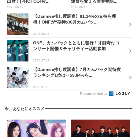
出席！(PHOTO14枚...
運命を変える青春物語...
2026.06.19
2026.06.15
【Danmee推し度調査】81.34%の支持を獲
得！ONFが“期待の6月カムバッ...
2026.06.15
ONF、カムバックとともに善行！才能寄付コ
ンサート開催＆チャリティー活動参加
2026.07.17
【Danmee推し度調査】7月カムバック期待度
ランキング1位は･･59.64%を...
2026.07.23
Recommended by
今、あなたにオススメ