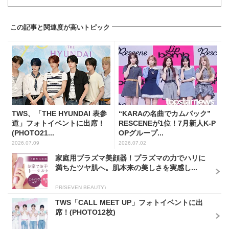
この記事と関連度が高いトピック
TWS、「THE HYUNDAI 表参
“KARAの名曲でカムバック”
道」フォトイベントに出席！
RESCENEが1位！7月新人K-P
(PHOTO21...
OPグループ...
2026.07.09
2026.07.02
家庭用プラズマ美顔器！プラズマの力でハリに
満ちたツヤ肌へ。肌本来の美しさを実感し...
PR(SEVEN BEAUTY)
TWS「CALL MEET UP」フォトイベントに出
席！(PHOTO12枚)