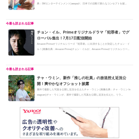
典：SMエンターテインメント)aespaが、日本での活動で新たなコンセプトを披...
チョン・イル、Primeオリジナルドラマ「犯罪者」でグ
ローバル進出！7月17日配信開始
Amazon Primeオリジナルシリーズ『犯罪者』に出演することが決定したチョン・イ
ル！(画像出典：Amazon Prime)チョン・イルが、Amazon Primeオリジナルシリー...
チャ・ウミン、新作「推しの社員」の放送控え近況公
開！爽やかなオフショット披露
屋外で撮影した写真を公開し近況を伝えたチャ・ウミン (画像出典：チャ・ウミン In
stagram)チャ・ウミンが、屋外で撮影した写真を公開し近況を伝えた。リラ...