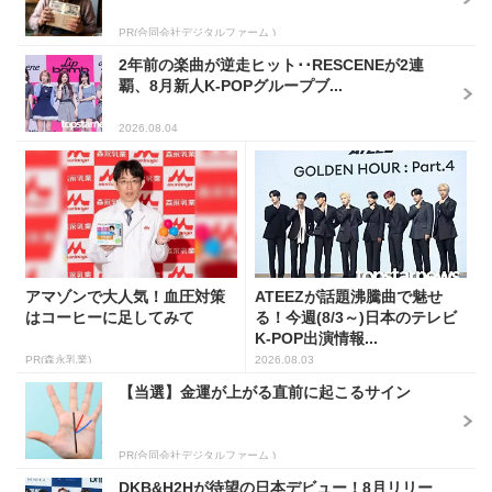
PR(合同会社デジタルファーム )
2年前の楽曲が逆走ヒット･･RESCENEが2連
覇、8月新人K-POPグループブ...
2026.08.04
アマゾンで大人気！血圧対策
ATEEZが話題沸騰曲で魅せ
はコーヒーに足してみて
る！今週(8/3～)日本のテレビ
K-POP出演情報...
PR(森永乳業)
2026.08.03
【当選】金運が上がる直前に起こるサイン
PR(合同会社デジタルファーム )
DKB&H2Hが待望の日本デビュー！8月リリー