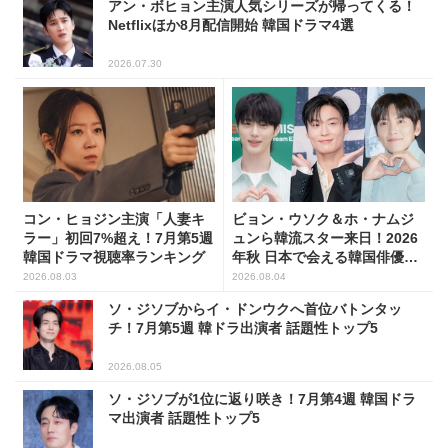
アン・ボヒョン主演人気シリーズが帰ってくる！
Netflixほか8月配信開始 韓国ドラマ4選
2026.07.30
コン・ヒョジン主演「人妻キ
ビョン・ウソク＆ホ・ナムジ
ラー」初回7%超え！7月第5週
ュンら韓流スター来日！2026
韓国ドラマ視聴率ランキング
年秋 日本で会える韓国俳優10
人
2026.08.03
2026.08.04
ソ・ジソブからイ・ドンウクへ首位バトンタッ
チ！7月第5週 韓ドラ出演者 話題性トップ5
2026.08.05
ソ・ジソブが1位に返り咲き！7月第4週 韓国ドラ
マ出演者 話題性トップ5