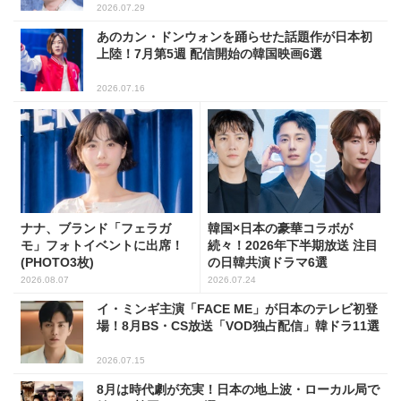
2026.07.29
あのカン・ドンウォンを踊らせた話題作が日本初
上陸！7月第5週 配信開始の韓国映画6選
2026.07.16
ナナ、ブランド「フェラガ
韓国×日本の豪華コラボが
モ」フォトイベントに出席！
続々！2026年下半期放送 注目
(PHOTO3枚)
の日韓共演ドラマ6選
2026.08.07
2026.07.24
イ・ミンギ主演「FACE ME」が日本のテレビ初登
場！8月BS・CS放送「VOD独占配信」韓ドラ11選
2026.07.15
8月は時代劇が充実！日本の地上波・ローカル局で