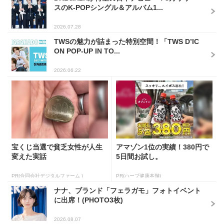
スのK-POPシングル＆アルバム1...
2026.07.28
TWSの魅力が詰まった特別空間！「TWS D’IC
ON POP-UP IN TO...
2026.06.22
宝くじ当選で貧乏女性が人生
アマゾン1位の実績！380円で
変えた実話
5日間お試し。
PR(合同会社デジタルファーム )
PR(ハーブ健康本舗)
ナナ、ブランド「フェラガモ」フォトイベント
に出席！(PHOTO3枚)
2026.08.07