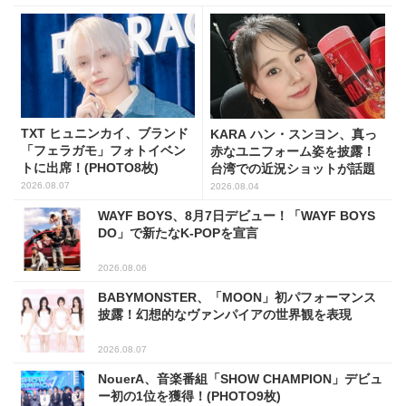
TXT ヒュニンカイ、ブランド
KARA ハン・スンヨン、真っ
「フェラガモ」フォトイベン
赤なユニフォーム姿を披露！
トに出席！(PHOTO8枚)
台湾での近況ショットが話題
2026.08.07
2026.08.04
WAYF BOYS、8月7日デビュー！「WAYF BOYS
DO」で新たなK-POPを宣言
2026.08.06
BABYMONSTER、「MOON」初パフォーマンス
披露！幻想的なヴァンパイアの世界観を表現
2026.08.07
NouerA、音楽番組「SHOW CHAMPION」デビュ
ー初の1位を獲得！(PHOTO9枚)