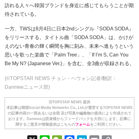
訪れる人々へ韓国ブランドを身近に感じてもらうことが期
待されている。
一方、TWSは8月4日に日本2ndシングル『SODA SODA』
をリリースする。タイトル曲「SODA SODA」は、かけが
えのない青春の輝く瞬間を胸に刻み、未来へ進もうという
思いを歌った楽曲で「Palm Tree」、「If I’m S, Can You
Be My N? (Japanese Ver.)」を含む、全3曲が収録される。
(©TOPSTAR NEWS チョン・ヘウォン記者/翻訳：
Danmeeニュース部)
ⓒTOPSTAR NEWS 提供
本記事は韓国Social Media Networks Co., Ltd.が運営するTOPSTAR NEWS
の記事内容の一部あるいは全部 及び写真や編集物の提供により作成されて
おります。Danmeeは読者様からフィードバックを大切にします。記事に
関するご意見や情報提供はこちらの
フォーム
をご利用ください。