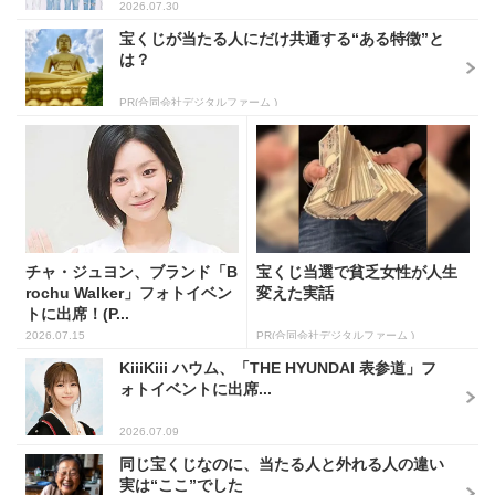
2026.07.30
宝くじが当たる人にだけ共通する“ある特徴”と
は？
PR(合同会社デジタルファーム )
チャ・ジュヨン、ブランド「B
宝くじ当選で貧乏女性が人生
rochu Walker」フォトイベン
変えた実話
トに出席！(P...
2026.07.15
PR(合同会社デジタルファーム )
KiiiKiii ハウム、「THE HYUNDAI 表参道」フ
ォトイベントに出席...
2026.07.09
同じ宝くじなのに、当たる人と外れる人の違い
実は“ここ”でした