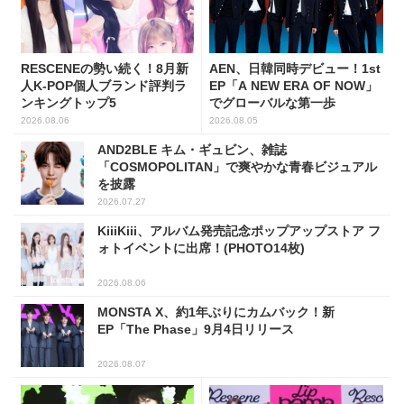
RESCENEの勢い続く！8月新
AEN、日韓同時デビュー！1st
人K-POP個人ブランド評判ラ
EP「A NEW ERA OF NOW」
ンキングトップ5
でグローバルな第一歩
2026.08.06
2026.08.05
AND2BLE キム・ギュビン、雑誌
「COSMOPOLITAN」で爽やかな青春ビジュアル
を披露
2026.07.27
KiiiKiii、アルバム発売記念ポップアップストア フ
ォトイベントに出席！(PHOTO14枚)
2026.08.06
MONSTA X、約1年ぶりにカムバック！新
EP「The Phase」9月4日リリース
2026.08.07