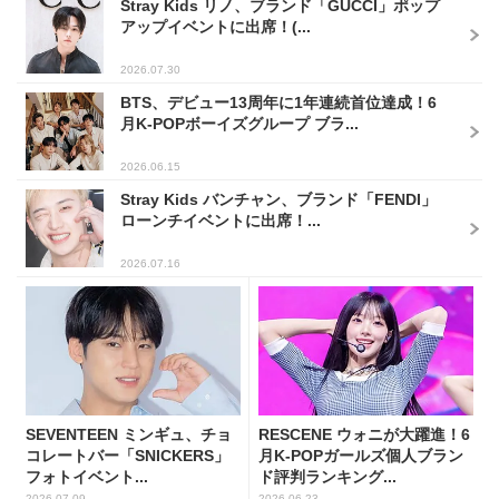
Stray Kids リノ、ブランド「GUCCI」ポップ
アップイベントに出席！(...
2026.07.30
BTS、デビュー13周年に1年連続首位達成！6
月K-POPボーイズグループ ブラ...
2026.06.15
Stray Kids バンチャン、ブランド「FENDI」
ローンチイベントに出席！...
2026.07.16
SEVENTEEN ミンギュ、チョ
RESCENE ウォニが大躍進！6
コレートバー「SNICKERS」
月K-POPガールズ個人ブラン
フォトイベント...
ド評判ランキング...
2026.07.09
2026.06.23