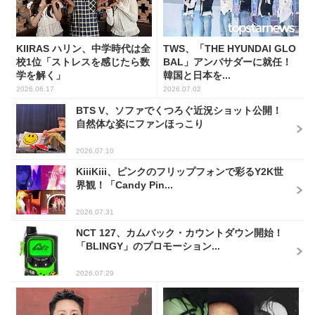
KIIRAS ハリン、中学時代は全
TWS、「THE HYUNDAI GLO
校1位「ストレスを感じたら数
BAL」アンバサダーに就任！
学を解く」
韓国と日本を...
2026.06.17
2026.07.02
BTS V、ソファでくつろぐ近況ショット公開！
自然体な姿にファンほっこり
2026.07.10
KiiiKiii、ピンクのフリップフォンで彩るY2K世
界観！「Candy Pin...
2026.07.31
NCT 127、カムバック・カウントダウン開始！
「BLINGY」のプロモーション...
2026.07.29