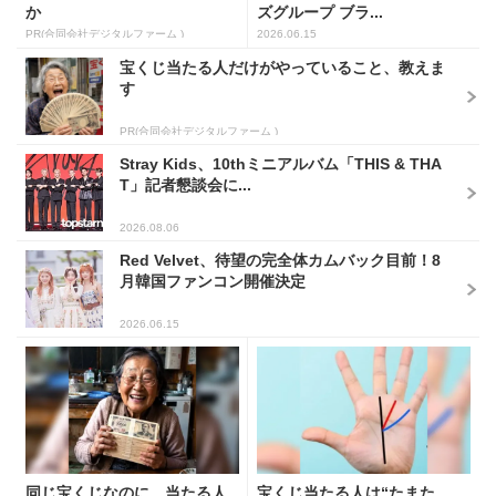
か
ズグループ ブラ...
PR(合同会社デジタルファーム )
2026.06.15
宝くじ当たる人だけがやっていること、教えま
す
PR(合同会社デジタルファーム )
Stray Kids、10thミニアルバム「THIS & THA
T」記者懇談会に...
2026.08.06
Red Velvet、待望の完全体カムバック目前！8
月韓国ファンコン開催決定
2026.06.15
同じ宝くじなのに、当たる人
宝くじ当たる人は“たまた