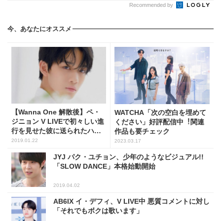
Recommended by
今、あなたにオススメ
【Wanna One 解散後】ペ・
WATCHA「次の空⽩を埋めて
ジニョン V LIVEで初々しい進
ください」好評配信中︕関連
行を見せた彼に送られたハー
作品も要チェック
トの数にびっくり!!
2019.01.22
2023.03.17
JYJ パク・ユチョン、少年のようなビジュアル!!
「SLOW DANCE」本格始動開始
2019.04.02
AB6IX イ・デフィ、V LIVE中 悪質コメントに対し
「それでもボクは歌います」