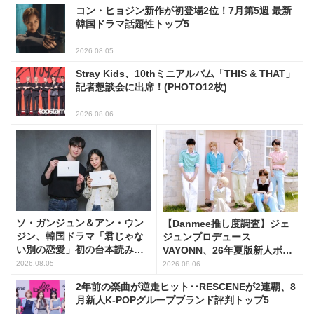
コン・ヒョジン新作が初登場2位！7月第5週 最新
韓国ドラマ話題性トップ5
2026.08.05
Stray Kids、10thミニアルバム「THIS & THAT」
記者懇談会に出席！(PHOTO12枚)
2026.08.06
ソ・ガンジュン＆アン・ウン
【Danmee推し度調査】ジェ
ジン、韓国ドラマ「君じゃな
ジュンプロデュース
い別の恋愛」初の台本読み合
VAYONN、26年夏版新人ボー
わせで抜群のケミ
イズグループ人気No.1に
2026.08.05
2026.08.06
2年前の楽曲が逆走ヒット･･RESCENEが2連覇、8
月新人K-POPグループブランド評判トップ5