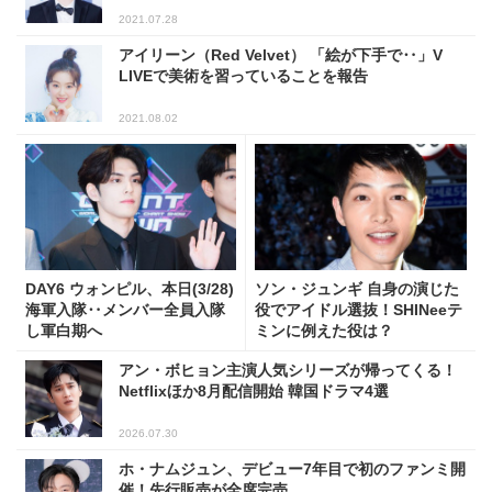
2021.07.28
アイリーン（Red Velvet） 「絵が下手で‥」V
LIVEで美術を習っていることを報告
2021.08.02
DAY6 ウォンピル、本日(3/28)
ソン・ジュンギ 自身の演じた
海軍入隊‥メンバー全員入隊
役でアイドル選抜！SHINeeテ
し軍白期へ
ミンに例えた役は？
アン・ボヒョン主演人気シリーズが帰ってくる！
Netflixほか8月配信開始 韓国ドラマ4選
2026.07.30
ホ・ナムジュン、デビュー7年目で初のファンミ開
催！先行販売が全席完売