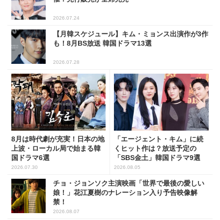
2026.07.24
【月韓スケジュール】キム・ミョンス出演作が3作
も！8月BS放送 韓国ドラマ13選
2026.07.28
8月は時代劇が充実！日本の地
「エージェント・キム」に続
上波・ローカル局で始まる韓
くヒット作は？放送予定の
国ドラマ6選
「SBS金土」韓国ドラマ9選
2026.07.30
2026.08.05
チョ・ジョンソク主演映画「世界で最後の愛しい
娘！」花江夏樹のナレーション入り予告映像解
禁！
2026.08.07