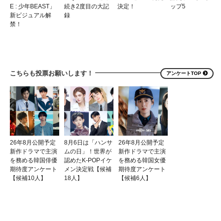
E : 少年BEAST」
続き2度目の大記
決定！
ップ5
新ビジュアル解
録
禁！
こちらも投票お願いします！
アンケートTOP
26年8月公開予定
8月6日は「ハンサ
26年8月公開予定
新作ドラマで主演
ムの日」！世界が
新作ドラマで主演
を務める韓国俳優
認めたK-POPイケ
を務める韓国女優
期待度アンケート
メン決定戦【候補
期待度アンケート
【候補10人】
18人】
【候補6人】