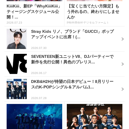
KiiiKiii、新EP「WhyKiiiKiii」
【宝くじ当てたい方限定】も
ティージングスケジュール公
う外れるの、終わりにしませ
開！...
んか
2026.07.23
PR(合同会社デジタルファーム )
Stray Kids リノ、ブランド「GUCCI」ポップ
アップイベントに出席！(...
2026.07.30
SEVENTEEN新ユニットV8、DJパーティーで
新作を先行公開！異色のプレリス...
2026.06.17
DKB&H2Hが待望の日本デビュー！8月リリー
スのK-POPシングル＆アルバム1...
2026.07.28