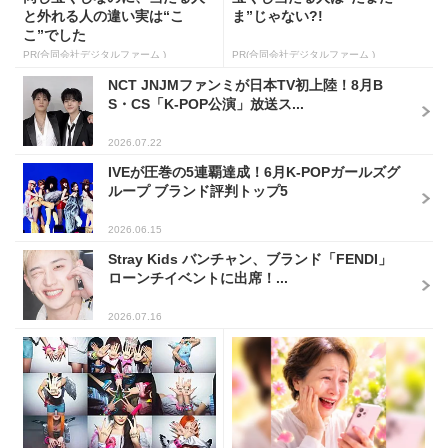
と外れる人の違い実は“こ
ま”じゃない?!
こ”でした
PR(合同会社デジタルファーム )
PR(合同会社デジタルファーム )
NCT JNJMファンミが日本TV初上陸！8月B
S・CS「K-POP公演」放送ス...
2026.07.22
IVEが圧巻の5連覇達成！6月K-POPガールズグ
ループ ブランド評判トップ5
2026.06.15
Stray Kids バンチャン、ブランド「FENDI」
ローンチイベントに出席！...
2026.07.16