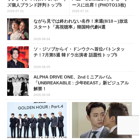
ズ個人ブランド評判トップ5
ースに出席！(PHOTO13枚)
2026.07.21
2026.07.31
ながら見では終われない名作！来週(8/10～)放送
スタート「高視聴率」韓国時代劇4選
2026.08.04
ソ・ジソブからイ・ドンウクへ首位バトンタッ
チ！7月第5週 韓ドラ出演者 話題性トップ5
2026.08.05
ALPHA DRIVE ONE、2ndミニアルバム
「UNBREAKABLE : 少年BEAST」新ビジュアル
解禁！
2026.08.06