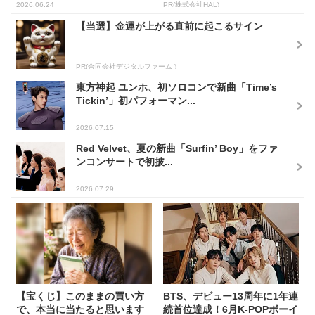
2026.06.24
PR(株式会社HAL)
【当選】金運が上がる直前に起こるサイン
PR(合同会社デジタルファーム )
東方神起 ユンホ、初ソロコンで新曲「Time’s
Tickin’」初パフォーマン...
2026.07.15
Red Velvet、夏の新曲「Surfin’ Boy」をファ
ンコンサートで初披...
2026.07.29
【宝くじ】このままの買い方
BTS、デビュー13周年に1年連
で、本当に当たると思います
続首位達成！6月K-POPボーイ