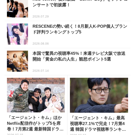
ンサートで初披露！
2026.07.29
RESCENEの勢い続く！8月新人K-POP個人ブラン
ド評判ランキングトップ5
2026.08.06
本国で驚異の視聴率45%！来週テレビ大阪で放送
開始「黄金の私の人生」観想ポイント5選
2026.07.14
「エージェント・キム」ほか
「エージェント・キム」最高
Netflix配信作がトップ5を席
視聴率27.1%で完走！7月第4
巻！7月第2週 最新韓国ドラマ
週 韓国ドラマ視聴率ランキン
話題性1位～5位
グ
2026.07.15