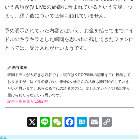
いう条項が(V LIVEの)約款に含まれているという立場。つ
まり、終了後については何も触れていません。
予め明示されていた内容とはいえ、お金を払ってまでアイ
ドルのキラキラとした瞬間を思い出に残してきたファンに
とっては、受け入れがたいようです。
西谷瀬里
韓国ドラマが大好きな西谷です。現在はK-POP関連の記事を主に投稿して
おりますが、韓ドラの魅力や、俳優&女優さんの活躍も随時紹介していき
たいと思います。あらゆる年代の読者の方に、楽しんでいただける記事が
届けられたらなという思いです。
記事一覧を見る(1582件)
X
Li
W
F
H
E
C
n
e
a
at
m
o