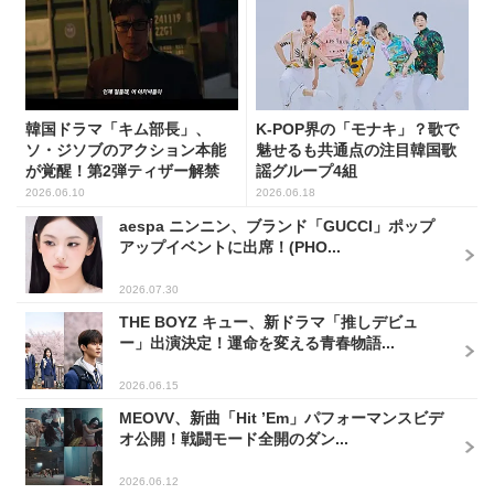
韓国ドラマ「キム部長」、
K-POP界の「モナキ」？歌で
ソ・ジソブのアクション本能
魅せるも共通点の注目韓国歌
が覚醒！第2弾ティザー解禁
謡グループ4組
2026.06.10
2026.06.18
aespa ニンニン、ブランド「GUCCI」ポップ
アップイベントに出席！(PHO...
2026.07.30
THE BOYZ キュー、新ドラマ「推しデビュ
ー」出演決定！運命を変える青春物語...
2026.06.15
MEOVV、新曲「Hit ’Em」パフォーマンスビデ
オ公開！戦闘モード全開のダン...
2026.06.12