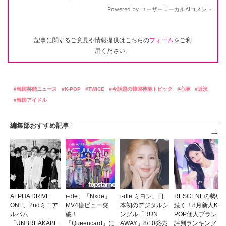
記事に関するご意見や情報提供はこちらの
フォーム
をご利
用ください。
韓国芸能ニュース
K-POP
TWICE
今話題の韓国芸能トピック
心境
近況
韓国アイドル
編集部おすすめ記事
ALPHA DRIVE
i-dle、「Nxde」
i-dle ミヨン、日
RESCENEの勢い
ONE、2ndミニア
MV4億ビュー突
本初のデジタルシ
続く！8月新人K-
ルバム
破！
ングル「RUN
POP個人ブランド
「UNBREAKABL
「Queencard」に
AWAY」8/10発売
評判ランキングト