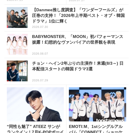
2026.07.27
【Danmee推し度調査】「ワンダーフールズ」が
圧巻の支持！「2026年上半期ベスト・オブ・韓国
ドラマ」1位に輝く
2026.07.30
BABYMONSTER、「MOON」初パフォーマンス
披露！幻想的なヴァンパイアの世界観を表現
2026.08.07
チョン・へイン2年ぶりの主演作！来週(8/3～) 日
本配信スタートの韓国ドラマ3選
2026.07.29
“同性も魅了” ATEEZ サンが
EMOTI:M、1stシングルアル
ランクイン！7月K-POPボーイ
バム「CONNECT」ショーケ