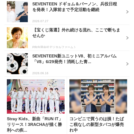
SEVENTEEN ドギョム＆バーノン、兵役日程
を発表！入隊前まで予定活動を継続
2026.07.27
【宝くじ落選】外れ続ける流れ、ここで断ちま
せんか
PR(合同会社デジタルファーム )
SEVENTEEN新ユニットV8、初ミニアルバム
「V8」6/29発売！消耗した青...
2026.06.16
Stray Kids、新曲「RUN IT」
コンビニで買うのは損！たば
リリース！3RACHAが描く勝
こ税なしの新型タバコが爆売
利への疾...
れ中