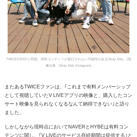
TWICEやEXOと同様、有料コンテンツが移行されない可能性のあるStray Kids。(画
像出典：Stray Kids Instagram)
またあるTWICEファンは、｢これまで有料メンバーシップ
として視聴していたV LIVEアプリの映像と、購入したコン
サート映像を見られなくなるなんて納得できない｣と語り
ました。
しかしながら現時点においてNAVERとHYBEは有料コン
テンツに関し、｢V LIVEのサービス存続期間は提供する｣と