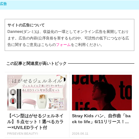
サイトの広告について
Danmee(ダンミ)は、収益化の一環としてオンライン広告を展開しており
ます。広告の内容(公序良俗を害するもの)や、可読性の低下につながる広
告に関するご意見はこちらの
フォーム
をご利用ください。
この記事と関連度が高いトピック
【ペン型はがせるジェルネイ
Stray Kids ハン、自作曲「ba
ル】５点セット！選べるカラ
ck to life」6/11リリース！...
ー×UV/LEDライト付
PR(SEVEN BEAUTY)
2026.06.11