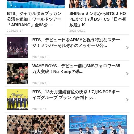
BTS、ジャカルタ＆ブラカン
SHINee ミンホからBTS J-HO
公演を追加！ワールドツアー
PEまで！7月BS・CS「日本初
「ARIRANG」全88公...
放送」K...
2026.06.17
2026.06.12
BTS、デビュー日をARMYと祝う特別なステー
ジ！メンバーそれぞれのメッセージ公...
2026.06.12
WAYF BOYS、デビュー前にSNSフォロワー85
万人突破！Nu-Kpopの幕...
2026.06.18
BTS、13カ月連続首位の快挙！7月K-POPボー
イズグループ ブランド評判トッ...
2026.07.13