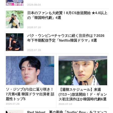
2026.08.04
日本のファンも大絶賛！8月CS放送開始 ★4.0以上
の「韓国時代劇」4選
2026.07.16
パク・ウンビン×チャウヌに続く注目作は？2026
年下半期配信予定「Netflix韓国ドラマ」8選
2026.07.28
ソ・ジソブが1位に返り咲き！
【週韓スケジュール】来週
7月第4週 韓国ドラマ出演者 話
(7/13～)放送開始！ド・ギョン
題性トップ5
ス初主演作ほか韓国時代劇6選
2026.07.29
2026.07.10
Red Velvet、夏の新曲「Surfin’ Boy」をファンコ