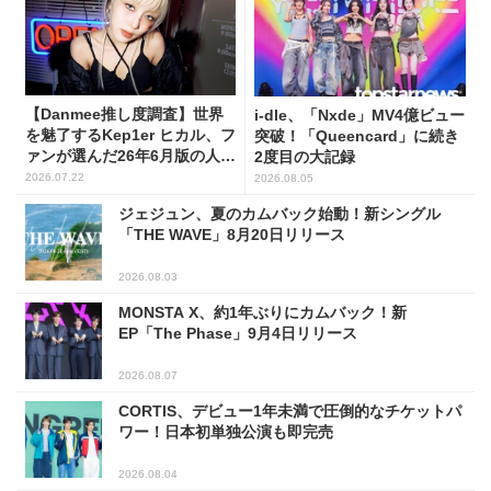
【Danmee推し度調査】世界
i-dle、「Nxde」MV4億ビュー
を魅了するKep1er ヒカル、フ
突破！「Queencard」に続き
ァンが選んだ26年6月版の人気
2度目の大記録
No.1に！
2026.07.22
2026.08.05
ジェジュン、夏のカムバック始動！新シングル
「THE WAVE」8月20日リリース
2026.08.03
MONSTA X、約1年ぶりにカムバック！新
EP「The Phase」9月4日リリース
2026.08.07
CORTIS、デビュー1年未満で圧倒的なチケットパ
ワー！日本初単独公演も即完売
2026.08.04