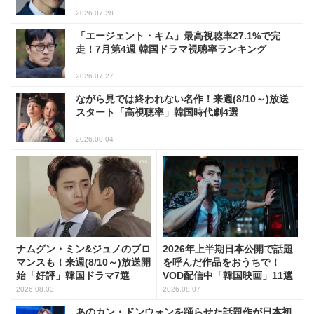
2026.07.28
「エージェント・キム」最高視聴率27.1%で完
走！7月第4週 韓国ドラマ視聴率ランキング
2026.07.27
ながら見では終われない名作！来週(8/10～)放送
スタート「高視聴率」韓国時代劇4選
2026.08.04
ナムグン・ミン&ジュノのブロ
2026年上半期日本公開で話題
マンスも！来週(8/10～)放送開
を呼んだ作品をおうちで！
始「好評」韓国ドラマ7選
VOD配信中「韓国映画」11選
2026.08.03
2026.08.07
あのカン・ドンウォンを踊らせた話題作が日本初