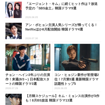
「エージェント・キム」に続くヒット作は？放送
予定の「SBS金土」韓国ドラマ9選
2026.08.05
アン・ボヒョン主演人気シリーズが帰ってくる！
Netflixほか8月配信開始 韓国ドラマ4選
2026.07.30
チョン・へイン2年ぶりの主演
コン・ヒョジン新作が初登場2
作！来週(8/3～) 日本配信スタ
位！7月第5週 最新韓国ドラマ
ートの韓国ドラマ3選
話題性トップ5
2026.07.29
2026.08.05
【月韓スケジュール】キム・ミョンス出演作が3作
も！8月BS放送 韓国ドラマ13選