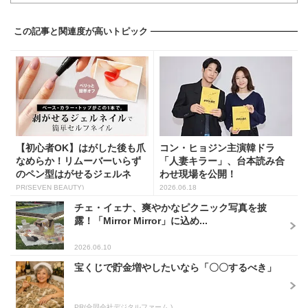
この記事と関連度が高いトピック
【初心者OK】はがした後も爪
コン・ヒョジン主演韓ドラ
なめらか！リムーバーいらず
「人妻キラー」、台本読み合
のペン型はがせるジェルネ
わせ現場を公開！
イ...
PR(SEVEN BEAUTY)
2026.06.18
チェ・イェナ、爽やかなピクニック写真を披
露！「Mirror Mirror」に込め...
2026.06.10
宝くじで貯金増やしたいなら「〇〇するべき」
PR(合同会社デジタルファーム )