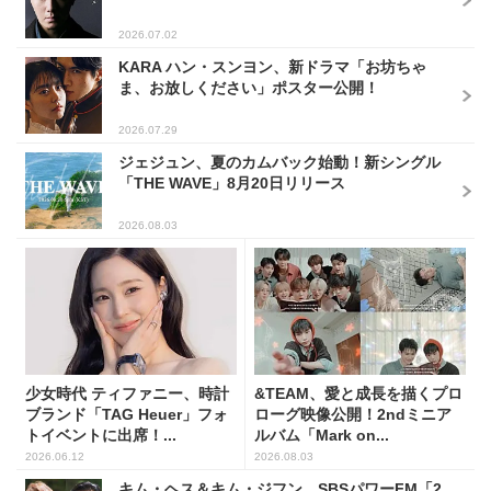
2026.07.02
KARA ハン・スンヨン、新ドラマ「お坊ちゃ
ま、お放しください」ポスター公開！
2026.07.29
ジェジュン、夏のカムバック始動！新シングル
「THE WAVE」8月20日リリース
2026.08.03
少女時代 ティファニー、時計
&TEAM、愛と成長を描くプロ
ブランド「TAG Heuer」フォ
ローグ映像公開！2ndミニア
トイベントに出席！...
ルバム「Mark on...
2026.06.12
2026.08.03
キム・ヘス＆キム・ジフン、SBSパワーFM「2