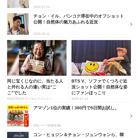
2026.07.24
チョン・イル、バンコク滞在中のオフショット
公開！自然体の魅力あふれる近況
2026.06.11
同じ宝くじなのに、当たる人
BTS V、ソファでくつろぐ近
と外れる人の違い実は“こ
況ショット公開！自然体な姿
こ”でした
にファンほっこり
PR(合同会社デジタルファーム )
2026.07.10
アマゾン1位の実績！380円で5日間お試し。
PR(ハーブ健康本舗)
コン・ヒョジン＆チョン・ジュンウォンら、韓