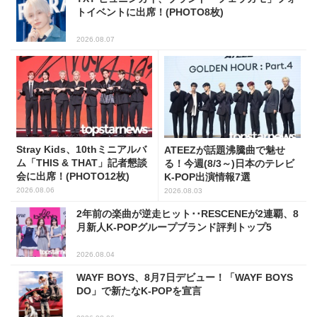
トイベントに出席！(PHOTO8枚)
2026.08.07
Stray Kids、10thミニアルバ
ATEEZが話題沸騰曲で魅せ
ム「THIS & THAT」記者懇談
る！今週(8/3～)日本のテレビ
会に出席！(PHOTO12枚)
K-POP出演情報7選
2026.08.06
2026.08.03
2年前の楽曲が逆走ヒット･･RESCENEが2連覇、8
月新人K-POPグループブランド評判トップ5
2026.08.04
WAYF BOYS、8月7日デビュー！「WAYF BOYS
DO」で新たなK-POPを宣言