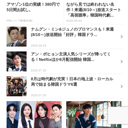
アマゾン1位の実績！380円で
ながら見では終われない名
5日間お試し。
作！来週(8/10～)放送スタート
「高視聴率」韓国時代劇...
PR(ハーブ健康本舗)
2026.08.04
ナムグン・ミン&ジュノのブロマンスも！来週
(8/10～)放送開始「好評」韓国ドラ...
2026.08.03
アン・ボヒョン主演人気シリーズが帰ってく
る！Netflixほか8月配信開始 韓国...
2026.07.30
8月は時代劇が充実！日本の地上波・ローカル
局で始まる韓国ドラマ6選
2026.07.30