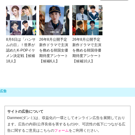
8月6日は「ハンサ
26年8月公開予定
26年8月公開予定
ムの日」！世界が
新作ドラマで主演
新作ドラマで主演
認めたK-POPイケ
を務める韓国女優
を務める韓国俳優
メン決定戦【候補
期待度アンケート
期待度アンケート
18人】
【候補6人】
【候補10人】
サイトの広告について
Danmee(ダンミ)は、収益化の一環としてオンライン広告を展開しており
ます。広告の内容(公序良俗を害するもの)や、可読性の低下につながる広
告に関するご意見はこちらの
フォーム
をご利用ください。