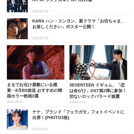
2026.07.28
KARA ハン・スンヨン、新ドラマ「お坊ちゃま、
お放しください」ポスター公開！
2026.07.29
まるでお化け屋敷にいる感
SEVENTEEN ドギョム、「恋
覚‥8月BS放送 おすすめの韓
は命がけ」OST第2弾に参加！
国ホラー映画3選
切ないロックバラード披露
2026.08.07
2026.07.24
ナナ、ブランド「フェラガモ」フォトイベントに
出席！(PHOTO3枚)
2026.08.07