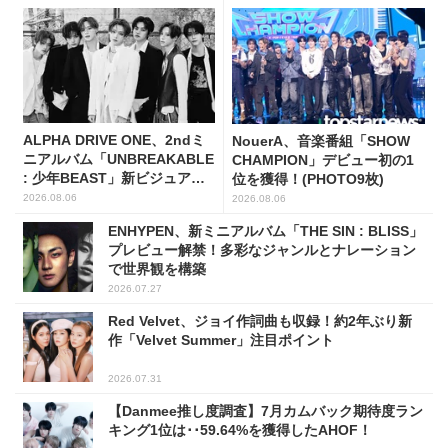
ALPHA DRIVE ONE、2ndミ
NouerA、音楽番組「SHOW
ニアルバム「UNBREAKABLE
CHAMPION」デビュー初の1
: 少年BEAST」新ビジュアル
位を獲得！(PHOTO9枚)
解禁！
2026.08.06
2026.08.06
ENHYPEN、新ミニアルバム「THE SIN : BLISS」
プレビュー解禁！多彩なジャンルとナレーション
で世界観を構築
2026.07.27
Red Velvet、ジョイ作詞曲も収録！約2年ぶり新
作「Velvet Summer」注目ポイント
2026.07.31
【Danmee推し度調査】7月カムバック期待度ラン
キング1位は･･59.64%を獲得したAHOF！