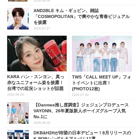
2026.08.06
AND2BLE キム・ギュビン、雑誌
「COSMOPOLITAN」で爽やかな青春ビジュアル
を披露
2026.07.27
KARA ハン・スンヨン、真っ
TWS「CALL MEET UP」フォ
赤なユニフォーム姿を披露！
トイベントに出席！
台湾での近況ショットが話題
(PHOTO12枚)
2026.08.04
2026.07.30
【Danmee推し度調査】ジェジュンプロデュース
VAYONN、26年夏版新人ボーイズグループ人気
No.1に
2026.08.06
DKB&H2Hが待望の日本デビュー！8月リリースの
K-POPシングル＆アルバム11選