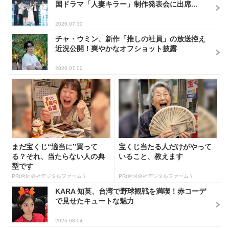
国ドラマ「人妻キラー」制作発表会に出席...
2026.07.30
チャ・ウミン、新作「推しの社員」の放送控え
近況公開！爽やかなオフショット披露
2026.07.02
まだ宝くじ“適当に”買って
宝くじ当たる人だけがやって
る？それ、当たらない人の典
いること、教えます
型です
PR(合同会社デジタルファーム )
PR(合同会社デジタルファーム )
KARA 知英、台湾で野球観戦を満喫！赤コーデ
で見せたキュートな魅力
2026.08.04