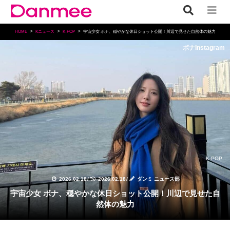
HOME
Kニュース
K-POP
宇宙少女 ボナ、穏やかな休日ショット公開！川辺で見せた自然体の魅力
ボナInstagram
K-POP
2026.02.18
/
2026.02.18
/
ダンミ ニュース部
宇宙少女 ボナ、穏やかな休日ショット公開！川辺で見せた自
然体の魅力