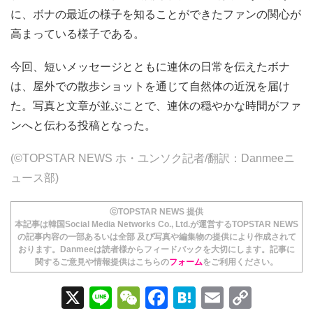
に、ボナの最近の様子を知ることができたファンの関心が
高まっている様子である。
今回、短いメッセージとともに連休の日常を伝えたボナ
は、屋外での散歩ショットを通じて自然体の近況を届け
た。写真と文章が並ぶことで、連休の穏やかな時間がファ
ンへと伝わる投稿となった。
(©TOPSTAR NEWS ホ・ユンソク記者/翻訳：Danmeeニ
ュース部)
ⓒTOPSTAR NEWS 提供
本記事は韓国Social Media Networks Co., Ltd.が運営するTOPSTAR NEWS
の記事内容の一部あるいは全部 及び写真や編集物の提供により作成されて
おります。Danmeeは読者様からフィードバックを大切にします。記事に
関するご意見や情報提供はこちらの
フォーム
をご利用ください。
X
Li
W
F
H
E
C