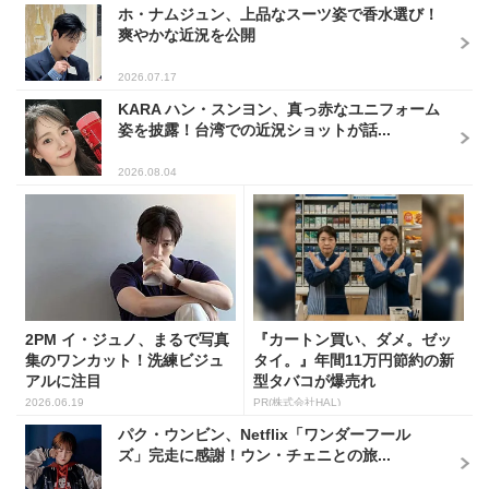
ホ・ナムジュン、上品なスーツ姿で香水選び！
爽やかな近況を公開
2026.07.17
KARA ハン・スンヨン、真っ赤なユニフォーム
姿を披露！台湾での近況ショットが話...
2026.08.04
2PM イ・ジュノ、まるで写真
『カートン買い、ダメ。ゼッ
集のワンカット！洗練ビジュ
タイ。』年間11万円節約の新
アルに注目
型タバコが爆売れ
2026.06.19
PR(株式会社HAL)
パク・ウンビン、Netflix「ワンダーフール
ズ」完走に感謝！ウン・チェニとの旅...