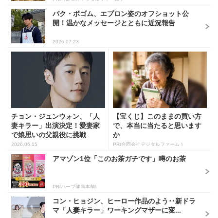
パク・ボゴム、エプロン姿のオフショット公
開！温かなメッセージとともに近況報告
2026.07.23
チョン・ジュンウォン、「人
【宝くじ】このままの買い方
妻キラー」出演決定！愛妻家
で、本当に当たると思います
で娘思いの父親役に挑戦
か
2026.06.15
PR(合同会社デジタルファーム )
アマゾン1位「このお茶ガチです」噂のお茶
PR(ハーブ健康本舗)
コン・ヒョジン、ヒーロー作品のよう･･新ドラ
マ「人妻キラー」ワーキングマザーに変...