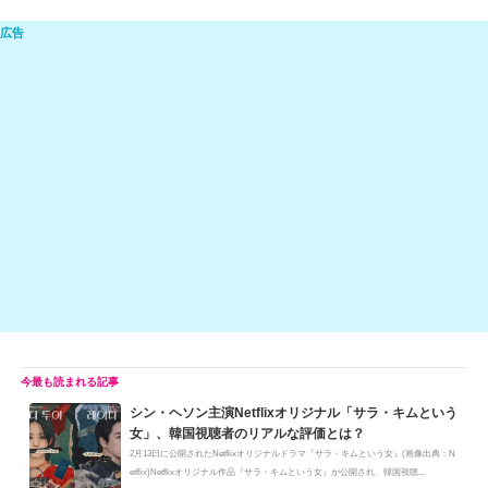
n
e
a
at
m
o
e
C
c
e
ail
p
h
e
n
y
at
b
a
Li
o
n
o
k
k
シン・ヘソン主演Netflixオリジナル「サラ・キムという
女」、韓国視聴者のリアルな評価とは？
2月13日に公開されたNetflixオリジナルドラマ『サラ・キムという女』(画像出典：N
etflix)Netflixオリジナル作品『サラ・キムという女』が公開され、韓国視聴...