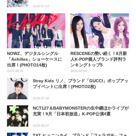
2026.07.23
NOWZ、デジタルシングル
RESCENEの勢い続く！8月新
「Achilles」ショーケースに
人K-POP個人ブランド評判ラ
出席！(PHOTO14枚)
ンキングトップ5
2026.08.05
2026.08.06
Stray Kids リノ、ブランド「GUCCI」ポップアッ
プイベントに出席！(PHOTO2枚)
2026.07.30
NCT127＆BABYMONSTERの生中継ほかライブが
充実！9月「日本初放送」K-POP公演4選
2026.08.07
TXT ヒュニンカイ、ブランド「フェラガモ」フォ