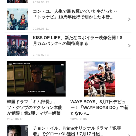
2026.06.15
コン・ユ、人生で最も輝いていた冬だった･･
「トッケビ」10周年旅行で明かした本音...
2026.06.11
KISS OF LIFE、新たなスポイラー映像公開！8
月カムバックへの期待高まる
2026.07.06
韓国ドラマ「キム部長」、
WAYF BOYS、8月7日デビュ
ソ・ジソブのアクション本能
ー！「WAYF BOYS DO」で新
が覚醒！第2弾ティザー解禁
たなK-P...
2026.06.10
2026.08.06
チョン・イル、Primeオリジナルドラマ「犯罪
者」でグローバル進出！7月17日配...