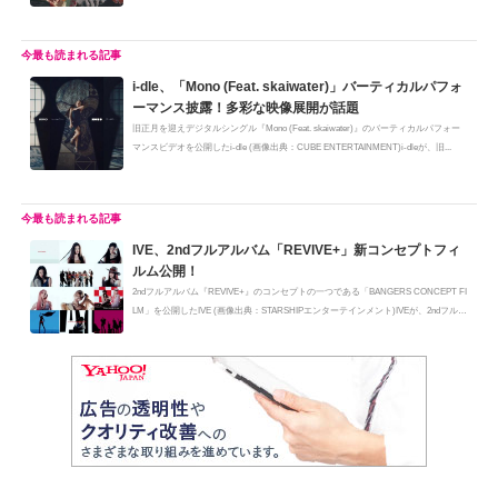
i-dle、「Mono (Feat. skaiwater)」バーティカルパフォ
ーマンス披露！多彩な映像展開が話題
旧正月を迎えデジタルシングル『Mono (Feat. skaiwater)』のバーティカルパフォー
マンスビデオを公開したi-dle (画像出典：CUBE ENTERTAINMENT)i-dleが、旧...
IVE、2ndフルアルバム「REVIVE+」新コンセプトフィ
ルム公開！
2ndフルアルバム『REVIVE+』のコンセプトの一つである「BANGERS CONCEPT FI
LM」を公開したIVE (画像出典：STARSHIPエンターテインメント)IVEが、2ndフルア
ル...