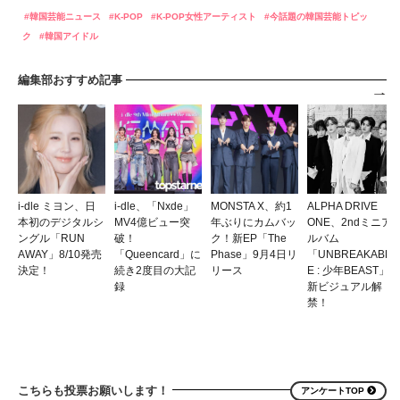
韓国芸能ニュース
K-POP
K-POP女性アーティスト
今話題の韓国芸能トピッ
ク
韓国アイドル
編集部おすすめ記事
i-dle ミヨン、日
i-dle、「Nxde」
MONSTA X、約1
ALPHA DRIVE
本初のデジタルシ
MV4億ビュー突
年ぶりにカムバッ
ONE、2ndミニア
ングル「RUN
破！
ク！新EP「The
ルバム
AWAY」8/10発売
「Queencard」に
Phase」9月4日リ
「UNBREAKABL
決定！
続き2度目の大記
リース
E : 少年BEAST」
録
新ビジュアル解
禁！
こちらも投票お願いします！
アンケートTOP