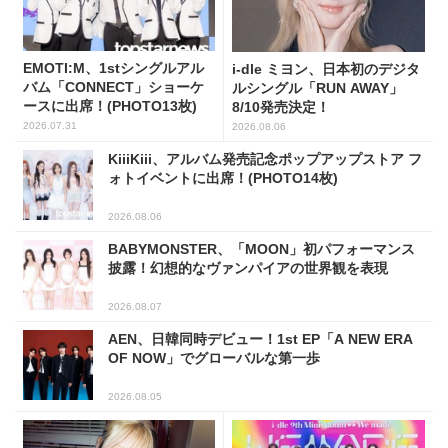
EMOTI:M、1stシングルアル
i-dle ミヨン、日本初のデジタ
バム「CONNECT」ショーケ
ルシングル「RUN AWAY」
ースに出席！(PHOTO13枚)
8/10発売決定！
2026.07.31
2026.08.06
KiiiKiii、アルバム発売記念ポップアップストア フ
ォトイベントに出席！(PHOTO14枚)
2026.08.06
BABYMONSTER、「MOON」初パフォーマンス
披露！幻想的なヴァンパイアの世界観を表現
2026.08.07
AEN、日韓同時デビュー！1st EP「A NEW ERA
OF NOW」でグローバルな第一歩
2026.08.05