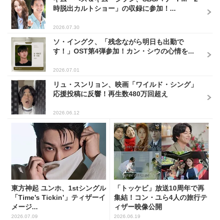
時脱出カルトショー」の収録に参加！...
2026.07.30
ソ・イングク、「残念ながら明日も出勤で
す！」OST第4弾参加！カン・シウの心情を...
2026.07.01
リュ・スンリョン、映画「ワイルド・シング」
応援投稿に反響！再生数480万回超え
2026.06.12
東方神起 ユンホ、1stシングル
「トッケビ」放送10周年で再
「Time’s Tickin’」ティザーイ
集結！コン・ユら4人の旅行テ
メージ...
ィザー映像公開
2026.07.09
2026.06.19