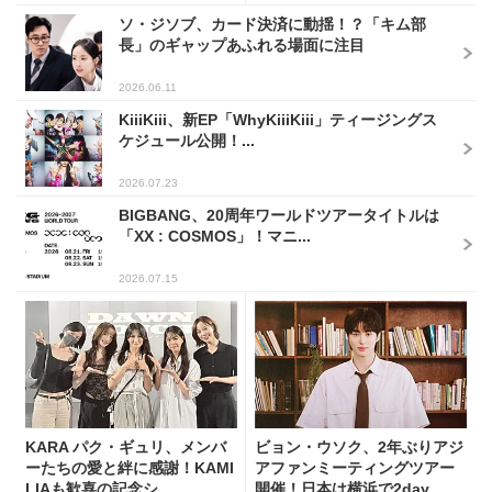
ソ・ジソブ、カード決済に動揺！？「キム部
長」のギャップあふれる場面に注目
2026.06.11
KiiiKiii、新EP「WhyKiiiKiii」ティージングス
ケジュール公開！...
2026.07.23
BIGBANG、20周年ワールドツアータイトルは
「XX : COSMOS」！マニ...
2026.07.15
KARA パク・ギュリ、メンバ
ビョン・ウソク、2年ぶりアジ
ーたちの愛と絆に感謝！KAMI
アファンミーティングツアー
LIAも歓喜の記念シ...
開催！日本は横浜で2day...