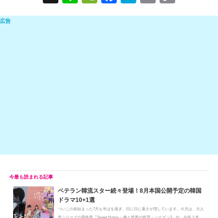
n
e
a
at
m
o
e
C
c
e
ail
p
h
e
n
y
at
b
a
Li
o
n
o
k
k
ベテラン韓流スター続々登場！8月本国公開予定の韓国
ドラマ10+1選
ついこの前始まった7月も半ばを過ぎ、日に日に暑さが増しています。今月は、大人
気シリーズの最終章『Sweet Home －俺と世界の絶望－シーズン3』や、今年上半...