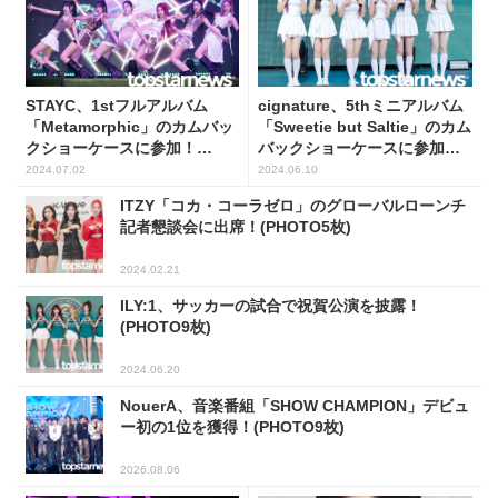
STAYC、1stフルアルバム
cignature、5thミニアルバム
「Metamorphic」のカムバッ
「Sweetie but Saltie」のカム
クショーケースに参加！
バックショーケースに参加！
(PHOTO15枚)
(PHOTO3枚)
2024.07.02
2024.06.10
ITZY「コカ・コーラゼロ」のグローバルローンチ
記者懇談会に出席！(PHOTO5枚)
2024.02.21
ILY:1、サッカーの試合で祝賀公演を披露！
(PHOTO9枚)
2024.06.20
NouerA、音楽番組「SHOW CHAMPION」デビュ
ー初の1位を獲得！(PHOTO9枚)
2026.08.06