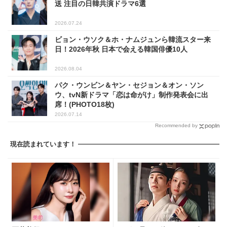
送 注目の日韓共演ドラマ6選
2026.07.24
ビョン・ウソク＆ホ・ナムジュンら韓流スター来
日！2026年秋 日本で会える韓国俳優10人
2026.08.04
パク・ウンビン＆ヤン・セジョン＆オン・ソン
ウ、tvN新ドラマ「恋は命がけ」制作発表会に出
席！(PHOTO18枚)
2026.07.14
Recommended by
現在読まれています！