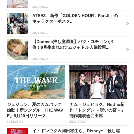
2026.06.11
ATEEZ、新作「GOLDEN HOUR : Part.5」の
キャラクターポスタ...
2026.06.22
【Danmee推し度調査】パク・ユチョンが1
位！6月生まれのナムジャドル人気投票...
2026.06.26
ジェジュン、夏のカムバック
ナム・ジュヒョク、Netflix新
始動！新シングル「THE WAV
作「トングン －呪いの宮－」
E」8月20日リリース
制作発表会に出席！...
2026.08.03
2026.07.08
イ・ドンウク＆岡田将生ら、Disney+「殺し屋