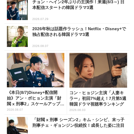
チョン・へイン2年ぶりの主演作！来週(8/3～) 日
本配信スタートの韓国ドラマ3選
2026.07.29
2026年秋は話題作ラッシュ！Netflix・Disney+で
独占配信される韓国ドラマ3選
2026.08.07
《本日(8/7)Disney+配信開
コン・ヒョジン主演「人妻キ
始》アン・ボヒョン主演「財
ラー」初回7%超え！7月第5週
閥 x 刑事2」スケールアップし
韓国ドラマ視聴率ランキング
たFLEX捜査に注目
2026.08.07
2026.08.03
「財閥 x 刑事 シーズン2」キム・シンビ、末っ子
刑事チェ・ギョンジン役続投！成長した姿に注目