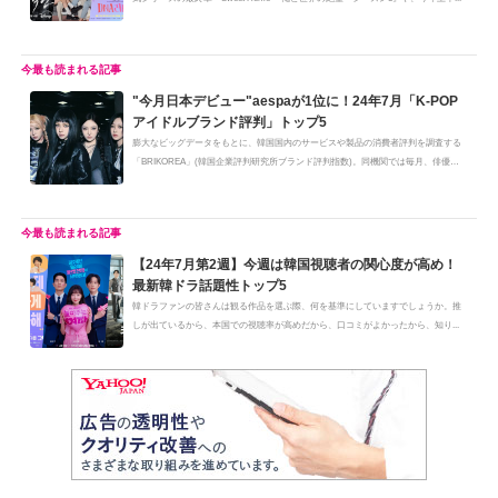
"今月日本デビュー"aespaが1位に！24年7月「K-POP
アイドルブランド評判」トップ5
膨大なビッグデータをもとに、韓国国内のサービスや製品の消費者評判を調査する
「BRIKOREA」(韓国企業評判研究所ブランド評判指数)。同機関では毎月、俳優や
K...
【24年7月第2週】今週は韓国視聴者の関心度が高め！
最新韓ドラ話題性トップ5
韓ドラファンの皆さんは観る作品を選ぶ際、何を基準にしていますでしょうか。推
しが出ているから、本国での視聴率が高めだから、口コミがよかったから、知り...