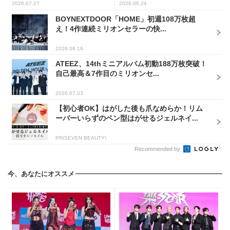
2026.07.27
2026.06.24
BOYNEXTDOOR「HOME」初週108万枚超
え！4作連続ミリオンセラーの快...
2026.06.16
ATEEZ、14thミニアルバム初動188万枚突破！
自己最高＆7作目のミリオンセ...
2026.07.03
【初心者OK】はがした後も爪なめらか！リム
ーバーいらずのペン型はがせるジェルネイ...
PR(SEVEN BEAUTY)
Recommended by
今、あなたにオススメ