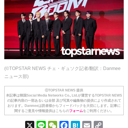
(©TOPSTAR NEWS チェ・ギュソク記者/翻訳：Danmee
ニュース部)
ⓒTOPSTAR NEWS 提供
本記事は韓国Social Media Networks Co., Ltd.が運営するTOPSTAR NEWS
の記事内容の一部あるいは全部 及び写真や編集物の提供により作成されて
おります。Danmeeは読者様からフィードバックを大切にします。記事に
関するご意見や情報提供はこちらの
フォーム
をご利用ください。
X
Li
W
F
H
E
C