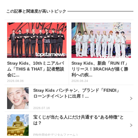
この記事と関連度が高いトピック
Stray Kids、10thミニアルバ
Stray Kids、新曲「RUN IT」
ム「THIS & THAT」記者懇談
リリース！3RACHAが描く勝
会に...
利への疾...
2026.08.06
2026.06.24
Stray Kids バンチャン、ブランド「FENDI」
ローンチイベントに出席！...
2026.07.16
宝くじが当たる人にだけ共通する“ある特徴”と
は？
PR(合同会社デジタルファーム )