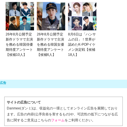
26年8月公開予定
26年8月公開予定
8月6日は「ハンサ
新作ドラマで主演
新作ドラマで主演
ムの日」！世界が
を務める韓国俳優
を務める韓国女優
認めたK-POPイケ
期待度アンケート
期待度アンケート
メン決定戦【候補
【候補10人】
【候補6人】
18人】
サイトの広告について
Danmee(ダンミ)は、収益化の一環としてオンライン広告を展開しており
ます。広告の内容(公序良俗を害するもの)や、可読性の低下につながる広
告に関するご意見はこちらの
フォーム
をご利用ください。