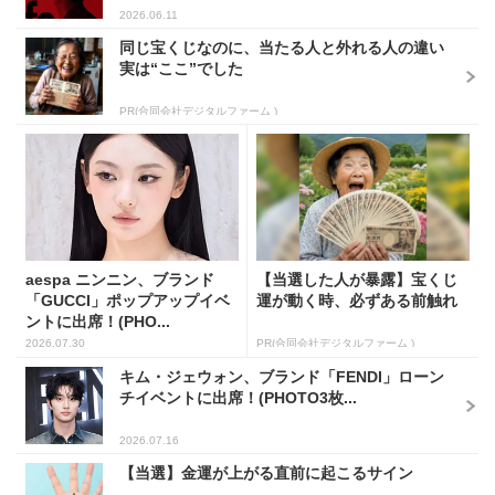
2026.06.11
同じ宝くじなのに、当たる人と外れる人の違い
実は“ここ”でした
PR(合同会社デジタルファーム )
aespa ニンニン、ブランド
【当選した人が暴露】宝くじ
「GUCCI」ポップアップイベ
運が動く時、必ずある前触れ
ントに出席！(PHO...
2026.07.30
PR(合同会社デジタルファーム )
キム・ジェウォン、ブランド「FENDI」ローン
チイベントに出席！(PHOTO3枚...
2026.07.16
【当選】金運が上がる直前に起こるサイン