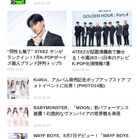
2026.07.29
“同性も魅了” ATEEZ サンが
ATEEZが話題沸騰曲で魅せ
ランクイン！7月K-POPボーイ
る！今週(8/3～)日本のテレビ
ズ個人ブランド評判トップ5
K-POP出演情報7選
2026.07.21
2026.08.03
KiiiKiii、アルバム発売記念ポップアップストア フ
ォトイベントに出席！(PHOTO14枚)
2026.08.06
BABYMONSTER、「MOON」初パフォーマンス
披露！幻想的なヴァンパイアの世界観を表現
2026.08.07
WAYF BOYS、8月7日デビュー！「WAYF BOYS