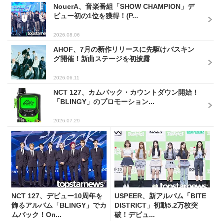
NouerA、音楽番組「SHOW CHAMPION」デ
ビュー初の1位を獲得！(P...
2026.08.06
AHOF、7月の新作リリースに先駆けバスキン
グ開催！新曲ステージを初披露
2026.06.11
NCT 127、カムバック・カウントダウン開始！
「BLINGY」のプロモーション...
2026.07.29
NCT 127、デビュー10周年を
USPEER、新アルバム「BITE
飾るアルバム「BLINGY」でカ
DISTRICT」初動5.2万枚突
ムバック！On...
破！デビュ...