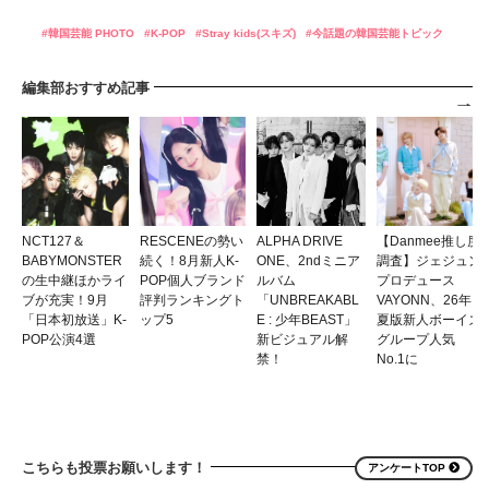
韓国芸能 PHOTO
K-POP
Stray kids(スキズ)
今話題の韓国芸能トピック
編集部おすすめ記事
NCT127＆
RESCENEの勢い
ALPHA DRIVE
【Danmee推し度
BABYMONSTER
続く！8月新人K-
ONE、2ndミニア
調査】ジェジュン
の生中継ほかライ
POP個人ブランド
ルバム
プロデュース
ブが充実！9月
評判ランキングト
「UNBREAKABL
VAYONN、26年
「日本初放送」K-
ップ5
E : 少年BEAST」
夏版新人ボーイズ
POP公演4選
新ビジュアル解
グループ人気
禁！
No.1に
こちらも投票お願いします！
アンケートTOP