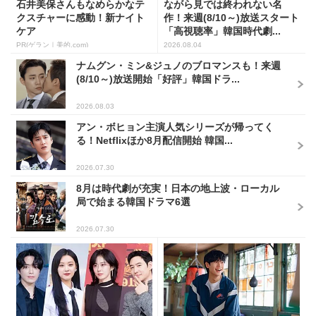
石井美保さんもなめらかなテ
ながら見では終われない名
クスチャーに感動！新ナイト
作！来週(8/10～)放送スタート
ケア
「高視聴率」韓国時代劇...
PR(ゲラン｜美的.com)
2026.08.04
ナムグン・ミン&ジュノのブロマンスも！来週
(8/10～)放送開始「好評」韓国ドラ...
2026.08.03
アン・ボヒョン主演人気シリーズが帰ってく
る！Netflixほか8月配信開始 韓国...
2026.07.30
8月は時代劇が充実！日本の地上波・ローカル
局で始まる韓国ドラマ6選
2026.07.30