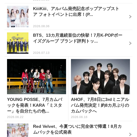
KiiiKiii、アルバム発売記念ポップアップスト
ア フォトイベントに出席！(P...
2026.08.06
BTS、13カ月連続首位の快挙！7月K-POPボー
イズグループ ブランド評判トッ...
2026.07.13
YOUNG POSSE、7月カムバ
AHOF、7月8日に3rdミニアル
ックを発表！KARA「ミスタ
バム発売決定！約8カ月ぶりの
ー」を自分たちの色...
カムバックへ
2026.06.22
2026.06.16
Red Velvet、今夏ついに完全体で帰還！8月カ
ムバックを公式発表