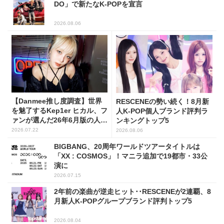
DO」で新たなK-POPを宣言
2026.08.06
【Danmee推し度調査】世界
RESCENEの勢い続く！8月新
を魅了するKep1er ヒカル、フ
人K-POP個人ブランド評判ラ
ァンが選んだ26年6月版の人気
ンキングトップ5
No.1に！
2026.07.22
2026.08.06
BIGBANG、20周年ワールドツアータイトルは
「XX : COSMOS」！マニラ追加で19都市・33公
演に
2026.07.15
2年前の楽曲が逆走ヒット･･RESCENEが2連覇、8
月新人K-POPグループブランド評判トップ5
2026.08.04