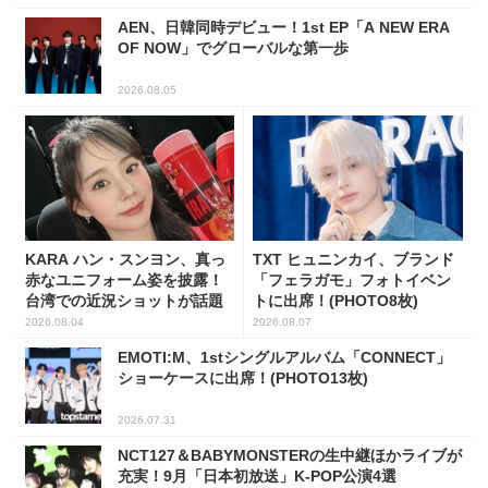
AEN、日韓同時デビュー！1st EP「A NEW ERA
OF NOW」でグローバルな第一歩
2026.08.05
KARA ハン・スンヨン、真っ
TXT ヒュニンカイ、ブランド
赤なユニフォーム姿を披露！
「フェラガモ」フォトイベン
台湾での近況ショットが話題
トに出席！(PHOTO8枚)
2026.08.04
2026.08.07
EMOTI:M、1stシングルアルバム「CONNECT」
ショーケースに出席！(PHOTO13枚)
2026.07.31
NCT127＆BABYMONSTERの生中継ほかライブが
充実！9月「日本初放送」K-POP公演4選