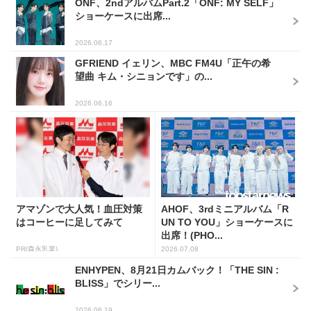
ONF、2ndアルバムPart.2「ONF: MY SELF」
ショーケースに出席...
2026.06.17
GFRIEND イェリン、MBC FM4U「正午の希
望曲 キム・シニョンです」の...
2026.06.16
アマゾンで大人気！血圧対策
AHOF、3rdミニアルバム「R
はコーヒーに足してみて
UN TO YOU」ショーケースに
出席！(PHO...
PR(森永乳業)
2026.07.08
ENHYPEN、8月21日カムバック！「THE SIN :
BLISS」でシリー...
2026.06.19