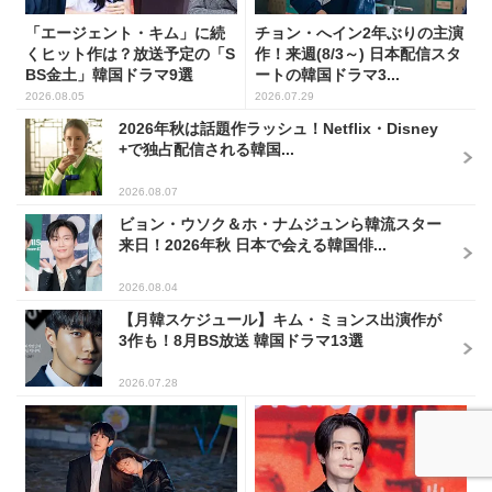
「エージェント・キム」に続
チョン・へイン2年ぶりの主演
くヒット作は？放送予定の「S
作！来週(8/3～) 日本配信スタ
BS金土」韓国ドラマ9選
ートの韓国ドラマ3...
2026.08.05
2026.07.29
2026年秋は話題作ラッシュ！Netflix・Disney
+で独占配信される韓国...
2026.08.07
ビョン・ウソク＆ホ・ナムジュンら韓流スター
来日！2026年秋 日本で会える韓国俳...
2026.08.04
【月韓スケジュール】キム・ミョンス出演作が
3作も！8月BS放送 韓国ドラマ13選
2026.07.28