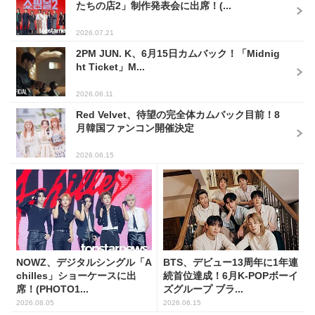
たちの店2」制作発表会に出席！(...
2026.07.21
2PM JUN. K、6月15日カムバック！「Midnig
ht Ticket」M...
2026.06.11
Red Velvet、待望の完全体カムバック目前！8
月韓国ファンコン開催決定
2026.06.15
NOWZ、デジタルシングル「A
BTS、デビュー13周年に1年連
chilles」ショーケースに出
続首位達成！6月K-POPボーイ
席！(PHOTO1...
ズグループ ブラ...
2026.08.05
2026.06.15