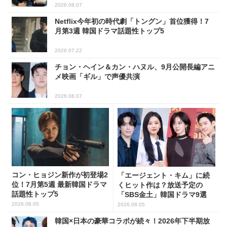
2026.08.07
Netflix今年初の時代劇「トングン」首位獲得！7
月第3週 韓国ドラマ話題性トップ5
2026.07.22
チョン・ヘイン＆カン・ハヌル、9月公開長編アニ
メ映画「ギル」で声優共演
2026.08.07
コン・ヒョジン新作が初登場2
「エージェント・キム」に続
位！7月第5週 最新韓国ドラマ
くヒット作は？放送予定の
話題性トップ5
「SBS金土」韓国ドラマ9選
2026.08.05
2026.08.05
韓国×日本の豪華コラボが続々！2026年下半期放