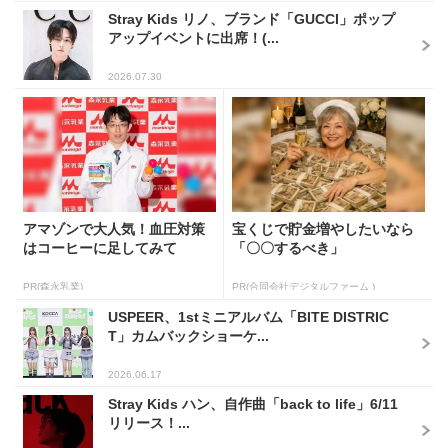
Stray Kids リノ、ブランド「GUCCI」ポップ
アップイベントに出席！(...
2026.07.30
アマゾンで大人気！血圧対策
宝くじで貯金増やしたいなら
はコーヒーに足してみて
「〇〇するべき」
PR(森永乳業)
PR(合同会社デジタルファーム )
USPEER、1stミニアルバム「BITE DISTRIC
T」カムバックショーケ...
2026.06.17
Stray Kids ハン、自作曲「back to life」6/11
リリース！...