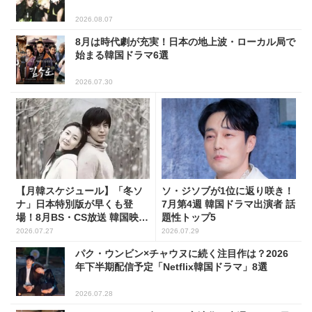
2026.08.07
8月は時代劇が充実！日本の地上波・ローカル局で
始まる韓国ドラマ6選
2026.07.30
【月韓スケジュール】「冬ソ
ソ・ジソブが1位に返り咲き！
ナ」日本特別版が早くも登
7月第4週 韓国ドラマ出演者 話
場！8月BS・CS放送 韓国映画
題性トップ5
(全109選)
2026.07.27
2026.07.29
パク・ウンビン×チャウヌに続く注目作は？2026
年下半期配信予定「Netflix韓国ドラマ」8選
2026.07.28