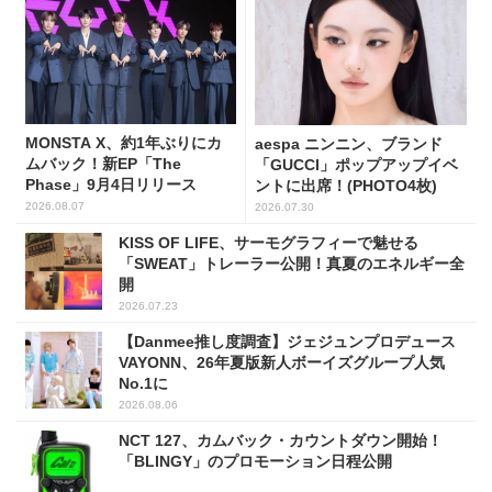
MONSTA X、約1年ぶりにカ
aespa ニンニン、ブランド
ムバック！新EP「The
「GUCCI」ポップアップイベ
Phase」9月4日リリース
ントに出席！(PHOTO4枚)
2026.08.07
2026.07.30
KISS OF LIFE、サーモグラフィーで魅せる
「SWEAT」トレーラー公開！真夏のエネルギー全
開
2026.07.23
【Danmee推し度調査】ジェジュンプロデュース
VAYONN、26年夏版新人ボーイズグループ人気
No.1に
2026.08.06
NCT 127、カムバック・カウントダウン開始！
「BLINGY」のプロモーション日程公開