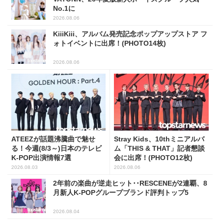
No.1に
2026.08.06
KiiiKiii、アルバム発売記念ポップアップストア フ
ォトイベントに出席！(PHOTO14枚)
2026.08.06
ATEEZが話題沸騰曲で魅せ
Stray Kids、10thミニアルバ
る！今週(8/3～)日本のテレビ
ム「THIS & THAT」記者懇談
K-POP出演情報7選
会に出席！(PHOTO12枚)
2026.08.03
2026.08.06
2年前の楽曲が逆走ヒット･･RESCENEが2連覇、8
月新人K-POPグループブランド評判トップ5
2026.08.04