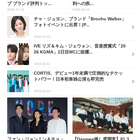
プ ブランド評判トッ...
利への疾...
2026.07.13
2026.06.24
チャ・ジュヨン、ブランド「Brochu Walker」
フォトイベントに出席！(P...
2026.07.15
IVE リズ＆キム・ジェウォン、音楽授賞式「20
26 KGMA」2日目MCに抜擢...
2026.06.11
CORTIS、デビュー1年未満で圧倒的なチケッ
トパワー！日本初単独公演も即完売
2026.08.04
ファン・ジョンミン＆チョ・
【Danmee推し度調査】81.3