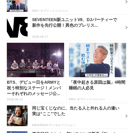
PR(ビタブリッドジャパン)
SEVENTEEN新ユニットV8、DJパーティーで
新作を先行公開！異色のプレリス...
2026.06.17
BTS、デビュー日をARMYと
「夜中起きる原因は脳」4時間
祝う特別なステージ！メンバ
睡眠の人必見
ーそれぞれのメッセージ公...
2026.06.12
PR(ビタブリッドジャパン)
同じ宝くじなのに、当たる人と外れる人の違い
実は“ここ”でした
PR(合同会社デジタルファーム )