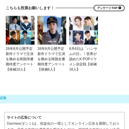
こちらも投票お願いします！
アンケートTOP
26年8月公開予定
26年8月公開予定
8月6日は「ハンサ
新作ドラマで主演
新作ドラマで主演
ムの日」！世界が
を務める韓国俳優
を務める韓国女優
認めたK-POPイケ
期待度アンケート
期待度アンケート
メン決定戦【候補
【候補10人】
【候補6人】
18人】
サイトの広告について
Danmee(ダンミ)は、収益化の一環としてオンライン広告を展開しており