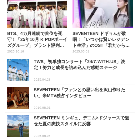
BTS、4カ月連続で首位を死
SEVENTEEN ドギョムが歌
守！「25年10月 K-POPボーイ
唱！「いつかは賢いレジデン
ズグループ」ブランド評判ベ
ト生活」のOST「君だから」5
スト5
月3日リリース
2025.10.16
2025.05.01
TWS、初単独コンサート「24/7:WITH:US」決
定！努力と成長を詰め込んだ感動ステージ
2025.04.28
SEVENTEEN「ファンとの思い出を沢山作りた
い」米MTV独占インタビュー
2019.08.01
SEVENTEEN ミンギュ、デニム×ドジャースで魅
せた夏の爽快スタイルに反響
2025.08.05