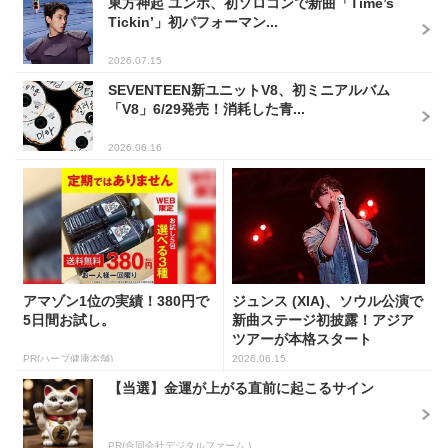
東方神起 ユンホ、初ソロコンで新曲「Time’s
Tickin’」初パフォーマン...
2026.07.15
SEVENTEEN新ユニットV8、初ミニアルバム
「V8」6/29発売！消耗した青...
2026.06.16
アマゾン1位の実績！380円で
ジュンス (XIA)、ソウル公演で
5日間お試し。
新曲ステージ初披露！アジア
ツアーが本格スタート
PR(ハーブ健康本舗)
2026.06.15
【当選】金運が上がる直前に起こるサイン
PR(合同会社デジタルファーム )