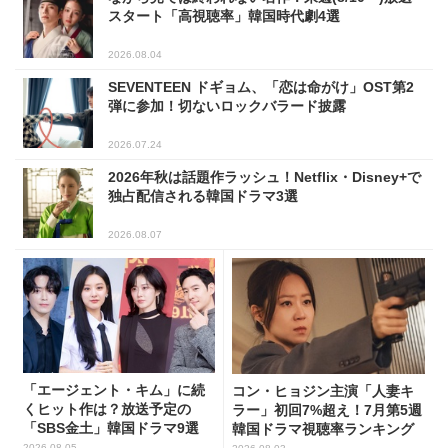
スタート「高視聴率」韓国時代劇4選
2026.08.04
SEVENTEEN ドギョム、「恋は命がけ」OST第2
弾に参加！切ないロックバラード披露
2026.07.24
2026年秋は話題作ラッシュ！Netflix・Disney+で
独占配信される韓国ドラマ3選
2026.08.07
「エージェント・キム」に続
コン・ヒョジン主演「人妻キ
くヒット作は？放送予定の
ラー」初回7%超え！7月第5週
「SBS金土」韓国ドラマ9選
韓国ドラマ視聴率ランキング
2026.08.05