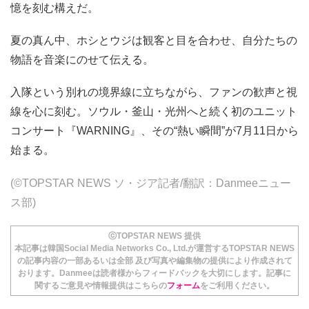
憶を刻む構えだ。
夏の真ん中、ホシとウジは観客と目を合わせ、自分たちの
物語を音楽にのせて伝える。
入隊という別れの境界線に立ちながら、ファンの歓声と視
線を心に刻む。ソウル・釜山・光州へと続く初のユニット
コンサート『WARNING』、その“熱い瞬間”が7月11日から
始まる。
(©TOPSTAR NEWS ソ・ジア記者/翻訳：Danmeeニュー
ス部)
ⓒTOPSTAR NEWS 提供
本記事は韓国Social Media Networks Co., Ltd.が運営するTOPSTAR NEWS
の記事内容の一部あるいは全部 及び写真や編集物の提供により作成されて
おります。Danmeeは読者様からフィードバックを大切にします。記事に
関するご意見や情報提供はこちらの
フォーム
をご利用ください。