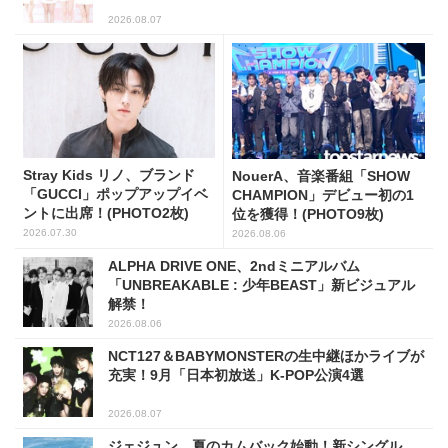
2026.08.07
Stray Kids リノ、ブランド
NouerA、音楽番組「SHOW
「GUCCI」ポップアップイベ
CHAMPION」デビュー初の1
ントに出席！(PHOTO2枚)
位を獲得！(PHOTO9枚)
2026.07.30
2026.08.06
ALPHA DRIVE ONE、2ndミニアルバム
「UNBREAKABLE : 少年BEAST」新ビジュアル
解禁！
2026.08.06
NCT127＆BABYMONSTERの生中継ほかライブが
充実！9月「日本初放送」K-POP公演4選
2026.08.07
ジェジュン、夏のカムバック始動！新シングル