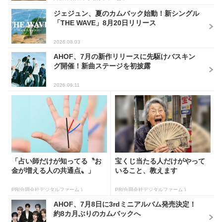
ジェジュン、夏のカムバック始動！新シングル
「THE WAVE」8月20日リリース
2026.08.03
AHOF、7月の新作リリースに先駆けバスキン
グ開催！新曲ステージを初披露
2026.06.11
「占い師だけが知ってる〝お
宝くじ当たる人だけがやって
金が増える人の共通点〟」
いること、教えます
PR(合同会社デジタルファーム )
PR(合同会社デジタルファーム )
AHOF、7月8日に3rdミニアルバム発売決定！
約8カ月ぶりのカムバックへ