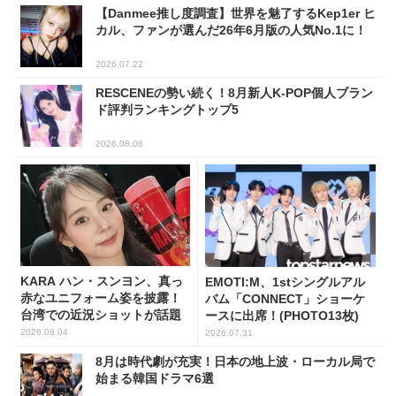
【Danmee推し度調査】世界を魅了するKep1er ヒ
カル、ファンが選んだ26年6月版の人気No.1に！
2026.07.22
RESCENEの勢い続く！8月新人K-POP個人ブラン
ド評判ランキングトップ5
2026.08.06
KARA ハン・スンヨン、真っ
EMOTI:M、1stシングルアル
赤なユニフォーム姿を披露！
バム「CONNECT」ショーケ
台湾での近況ショットが話題
ースに出席！(PHOTO13枚)
2026.08.04
2026.07.31
8月は時代劇が充実！日本の地上波・ローカル局で
始まる韓国ドラマ6選