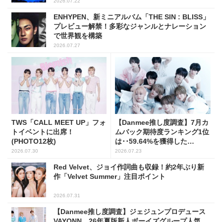
2026.07.22
ENHYPEN、新ミニアルバム「THE SIN : BLISS」
プレビュー解禁！多彩なジャンルとナレーション
で世界観を構築
2026.07.27
TWS「CALL MEET UP」フォ
【Danmee推し度調査】7月カ
トイベントに出席！
ムバック期待度ランキング1位
(PHOTO12枚)
は･･59.64%を獲得した
AHOF！
2026.07.30
2026.07.23
Red Velvet、ジョイ作詞曲も収録！約2年ぶり新
作「Velvet Summer」注目ポイント
2026.07.31
【Danmee推し度調査】ジェジュンプロデュース
VAYONN、26年夏版新人ボーイズグループ人気