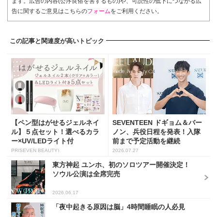
ます。広告の内容(公序良俗を害するもの)や、可読性の低下につながる広
告に関するご意見はこちらの
フォーム
をご利用ください。
この記事と関連度が高いトピック
【ペン型はがせるジェルネイ
SEVENTEEN ドギョム＆バー
ル】５点セット！選べるカラ
ノン、兵役日程を発表！入隊
ー×UV/LEDライト付
前まで予定活動を継続
PR(SEVEN BEAUTY)
2026.07.27
東方神起 ユンホ、初のソロツアー開催決定！
ソウル公演は全席完売
2026.06.17
「夜中起きる原因は脳」4時間睡眠の人必見