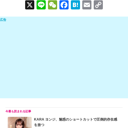
X
Li
W
F
H
E
C
n
e
a
at
m
o
e
C
c
e
ail
p
h
e
n
y
at
b
a
Li
o
n
o
k
k
KARA ヨンジ、魅惑のショートカットで圧倒的存在感
を放つ