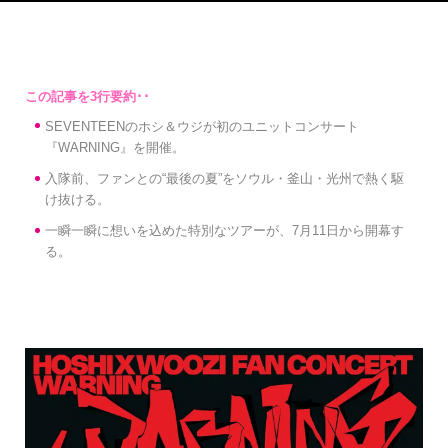
SEVENTEENのホシ＆ウジが初のユニットコンサート
『WARNING』を開催。
入隊前、ファンとの“最後の夏”をソウル・釜山・光州で熱く駆
け抜ける。
一瞬一瞬に想いを込めた特別なツアーが、7月11日から開幕す
る。