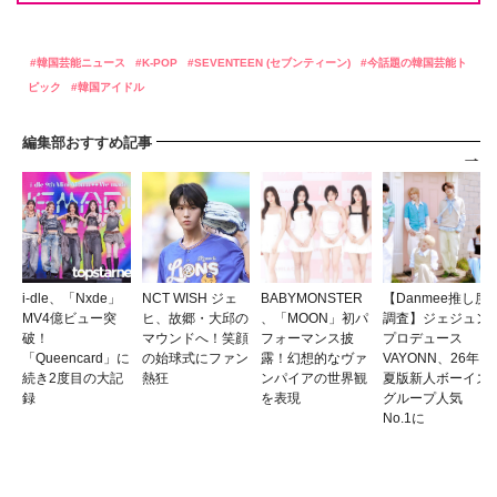
韓国芸能ニュース
K-POP
SEVENTEEN (セブンティーン)
今話題の韓国芸能ト
ピック
韓国アイドル
編集部おすすめ記事
i-dle、「Nxde」
NCT WISH ジェ
BABYMONSTER
【Danmee推し度
MV4億ビュー突
ヒ、故郷・大邱の
、「MOON」初パ
調査】ジェジュン
破！
マウンドへ！笑顔
フォーマンス披
プロデュース
「Queencard」に
の始球式にファン
露！幻想的なヴァ
VAYONN、26年
続き2度目の大記
熱狂
ンパイアの世界観
夏版新人ボーイズ
録
を表現
グループ人気
No.1に