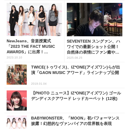
NewJeans、音楽授賞式
SEVENTEEN スングァン、ハ
「2023 THE FACT MUSIC
ワイでの最新ショット公開！
AWARDS」に出席！
自然体の表情にファン癒やさ
(PHOTO6枚)
れる
2023.10.10
2025.08.25
TWICE(トゥワイス)、IZ*ONE(アイズワン)らが出
演「GAON MUSIC アワード」ラインナップ公開
2019.01.04
【PHOTO ニュース】IZ*ONE(アイズワン) ゴール
デンディスクアワード レッドカーペット (12枚)
BABYMONSTER、「MOON」初パフォーマンス
披露！幻想的なヴァンパイアの世界観を表現