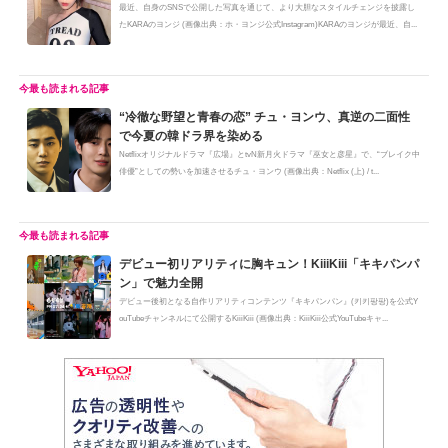
最近、自身のSNSで公開した写真を通じて、より大胆なスタイルチェンジを披露し
たKARAのヨンジ (画像出典：ホ・ヨンジ公式Instagram)KARAのヨンジが最近、自...
“冷徹な野望と青春の恋” チュ・ヨンウ、真逆の二面性
で今夏の韓ドラ界を染める
Netflixオリジナルドラマ『広場』とtvN新月火ドラマ『巫女と彦星』で、“ブレイク中
俳優”としての勢いを加速させるチュ・ヨンウ (画像出典：Netflix (上) / t...
デビュー初リアリティに胸キュン！KiiiKiii「キキパンパ
ン」で魅力全開
デビュー後初となる自作リアリティコンテンツ『キキパンパン』(키키팡팡)を公式Y
ouTubeチャンネルにて公開するKiiiKiii (画像出典：KiiiKiii公式YouTubeキャ...