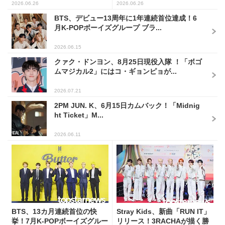
2026.06.26
2026.06.26
BTS、デビュー13周年に1年連続首位達成！6
月K-POPボーイズグループ ブラ...
2026.06.15
クァク・ドンヨン、8月25日現役入隊 ！「ボゴ
ムマジカル2」にはコ・ギョンピョが...
2026.07.21
2PM JUN. K、6月15日カムバック！「Midnig
ht Ticket」M...
2026.06.11
BTS、13カ月連続首位の快
Stray Kids、新曲「RUN IT」
挙！7月K-POPボーイズグルー
リリース！3RACHAが描く勝