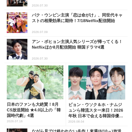
2026.07.30
パク・ウンビン主演「恋は命がけ」、同世代キャ
ストの相乗効果に期待！7/18Netflix配信開始
2026.07.09
アン・ボヒョン主演人気シリーズが帰ってくる！
Netflixほか8月配信開始 韓国ドラマ4選
2026.07.30
日本のファンも大絶賛！8月
ビョン・ウソク＆ホ・ナムジ
CS放送開始 ★4.0以上の「韓
ュンら韓流スター来日！2026
国時代劇」4選
年秋 日本で会える韓国俳優10
人
2026.07.16
2026.08.04
ながら見では終われない名作！来週(8/10～)放送