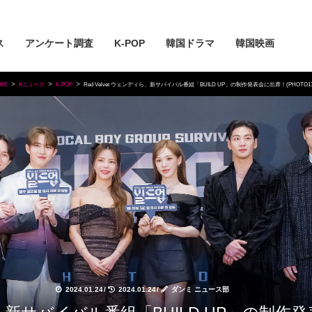
ス
アンケート調査
K-POP
韓国ドラマ
韓国映画
ME
Kニュース
K-POP
Red Velvet ウェンディら、新サバイバル番組「BUILD UP」の制作発表会に出席！(PHOTO1
2024.01.24
/
2024.01.24
/
ダンミ ニュース部