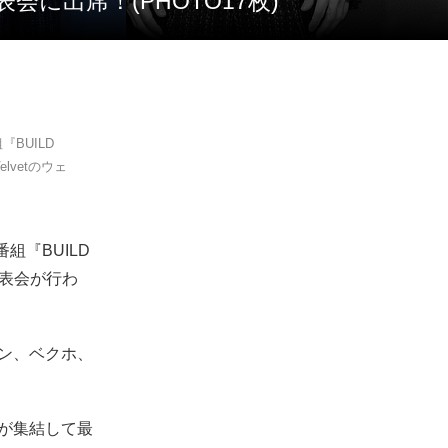
表会に出席！(PHOTO17枚)
『BUILD
lvetのウェ
番組『BUILD
発表会が行わ
クフン、ベクホ、
ちが集結して最