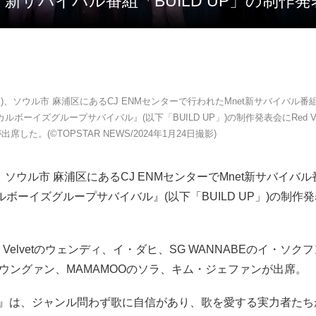
ディら、新サバイバル番組「BUILD UP」の制作発
(水)、ソウル市 麻浦区にあるCJ ENMセンターで行われたMnet新サバイバル番組
カルボーイズグループサバイバル』(以下「BUILD UP」)の制作発表会にRed Ve
席した。(©TOPSTAR NEWS/2024年1月24日撮影)
)、ソウル市 麻浦区にあるCJ ENMセンターでMnet新サバイバル
ルボーイズグループサバイバル』(以下「BUILD UP」)の制作
 Velvetのウェンディ、イ・ダヒ、SG WANNABEのイ・ソ
・ウングァン、MAMAMOOのソラ、キム・ジェファンが出席。
 UP』は、ジャンル問わず歌に自信があり、歌を愛する実力者た