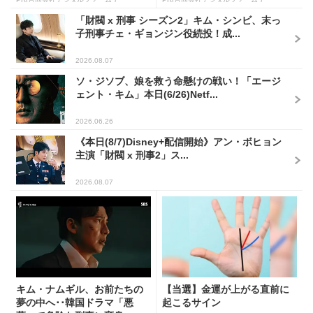
「財閥 x 刑事 シーズン2」キム・シンビ、末っ
子刑事チェ・ギョンジン役続投！成...
2026.08.07
ソ・ジソブ、娘を救う命懸けの戦い！「エージ
ェント・キム」本日(6/26)Netf...
2026.06.26
《本日(8/7)Disney+配信開始》アン・ボヒョン
主演「財閥 x 刑事2」ス...
2026.08.07
キム・ナムギル、お前たちの
【当選】金運が上がる直前に
夢の中へ･･韓国ドラマ「悪
起こるサイン