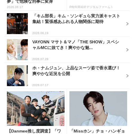
夢」で危険な刑事に変身
2026.06.17
PR(合同会社デジタルファーム )
「キム部長」キム・ソンギュら実力派キャスト
集結！緊張感あふれる人物関係に期待
2026.06.19
VAYONN マサト＆マノ「THE SHOW」スペシ
ャルMCに抜てき！爽やかな魅...
2026.07.28
ホ・ナムジュン、上品なスーツ姿で香水選び！
爽やかな近況を公開
2026.07.17
【Danmee推し度調査】「ワ
「Missホン」チョ・ハンギョ