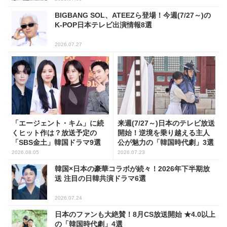
BIGBANG SOL、ATEEZら登場！今週(7/27～)の
K-POP日本テレビ出演情報8選
2026.07.27
「エージェント・キム」に続
来週(7/27～)日本のテレビ放送
くヒット作は？放送予定の
開始！逆境を乗り越える主人
「SBS金土」韓国ドラマ9選
公が魅力の「韓国時代劇」3選
2026.08.05
2026.07.23
韓国×日本の豪華コラボが続々！2026年下半期放
送 注目の日韓共演ドラマ6選
2026.07.24
日本のファンも大絶賛！8月CS放送開始 ★4.0以上
の「韓国時代劇」4選