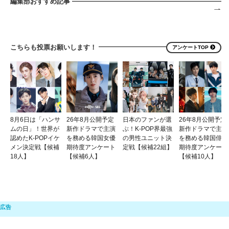
編集部おすすめ記事
こちらも投票お願いします！
アンケートTOP
8月6日は「ハンサ
26年8月公開予定
日本のファンが選
26年8月公開予定
ムの日」！世界が
新作ドラマで主演
ぶ！K-POP界最強
新作ドラマで主演
認めたK-POPイケ
を務める韓国女優
の男性ユニット決
を務める韓国俳優
メン決定戦【候補
期待度アンケート
定戦【候補22組】
期待度アンケート
18人】
【候補6人】
【候補10人】