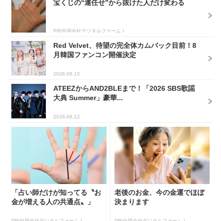
宝くじの“運任せ”から抜けた人だけ変わる
PR(合同会社デジタルファーム )
Red Velvet、待望の完全体カムバック目前！8
月韓国ファンコン開催決定
2026.06.15
ATEEZからAND2BLEまで！「2026 SBS歌謡
大典 Summer」豪華...
2026.06.12
「占い師だけが知ってる〝お
老後のお金、今の金運でほぼ
金が増える人の共通点〟」
決まります
PR(合同会社デジタルファーム )
PR(合同会社デジタルファーム )