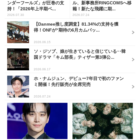
ンダーフールズ」が圧巻の支
ル、新事務所RINGCOMSへ移
持！「2026年上半期ベ...
籍！新たな飛躍に期...
2026.07.30
2026.07.24
【Danmee推し度調査】81.34%の支持を獲
得！ONFが“期待の6月カムバッ...
2026.06.15
ソ・ジソブ、娘が生きていると信じている･･韓
国ドラマ「キム部長」ティザー第3弾公...
2026.06.17
ホ・ナムジュン、デビュー7年目で初のファン
ミ開催！先行販売が全席完売
2026.07.24