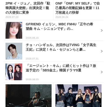
2PM イ・ジュノ、次回作「駐
ONF「ONF: MY SELF」で自
韓異国大使館」出演決定！龍
己最高の初動記録を更新！11
の大使役に変身
万枚超えの快挙
2026.07.23
2026.06.24
GFRIEND イェリン、MBC FM4U「正午の希
望曲 キム・シニョンです」の...
2026.06.16
チョ・ハンギョル、次回作はTVING「女子高生
王妃」に決定！キム・セジョンらと豪...
2026.07.31
「エージェント・キム」に続くヒット作は？放
送予定の「SBS金土」韓国ドラマ9選
2026.08.05