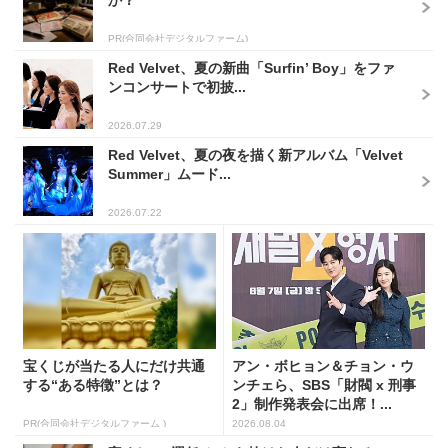
か？
PR(合同会社デジタルファーム)
Red Velvet、夏の新曲「Surfin’ Boy」をファ
ンコンサートで初披...
2026.07.29
Red Velvet、夏の夜を描く新アルバム「Velvet
Summer」ムード...
2026.07.22
宝くじが当たる人にだけ共通
アン・ボヒョン＆チョン・ウ
する“ある特徴”とは？
ンチェら、SBS「財閥 x 刑事
2」制作発表会に出席！...
PR(合同会社デジタルファーム )
2026.08.04