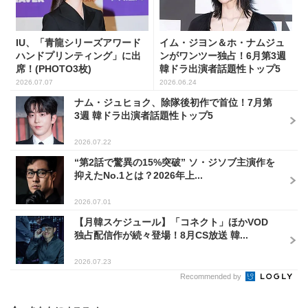
IU、「青龍シリーズアワード
イム・ジヨン＆ホ・ナムジュ
ハンドプリンティング」に出
ンがワンツー独占！6月第3週
席！(PHOTO3枚)
韓ドラ出演者話題性トップ5
2026.07.07
2026.06.24
ナム・ジュヒョク、除隊後初作で首位！7月第
3週 韓ドラ出演者話題性トップ5
2026.07.22
“第2話で驚異の15%突破” ソ・ジソブ主演作を
抑えたNo.1とは？2026年上...
2026.07.01
【月韓スケジュール】「コネクト」ほかVOD
独占配信作が続々登場！8月CS放送 韓...
2026.07.23
Recommended by