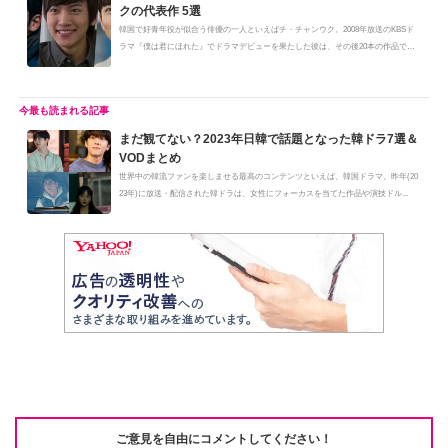
クの代表作 5選
韓国で好青年役が似合う俳優の一人といえばチ・チャンウク。2008年放送のKBSド
ラマ『僕は君にほれた』でドラマデビューを果たした彼は、その後20本の作品で
主...
まだ観てない？2023年日韓で話題となった韓ドラ7選＆
VODまとめ
世界中の韓流ファンを楽しませる最高のコンテンツといえば、韓国ドラマ。昨年(20
23年)に放送・配信された韓ドラは、女性にフォーカスを当てた作品や演技ドル...
ご意見を自由にコメントしてください！