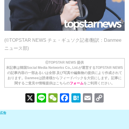
(©TOPSTAR NEWS チェ・ギュソク記者/翻訳：Danmee
ニュース部)
ⓒTOPSTAR NEWS 提供
本記事は韓国Social Media Networks Co., Ltd.が運営するTOPSTAR NEWS
の記事内容の一部あるいは全部 及び写真や編集物の提供により作成されて
おります。Danmeeは読者様からフィードバックを大切にします。記事に
関するご意見や情報提供はこちらの
フォーム
をご利用ください。
X
Li
W
F
H
E
C
n
e
a
at
m
o
e
C
c
e
ail
p
h
e
n
y