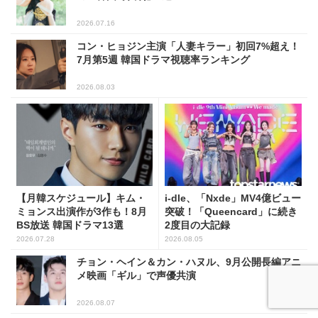
2026.07.16
コン・ヒョジン主演「人妻キラー」初回7%超え！
7月第5週 韓国ドラマ視聴率ランキング
2026.08.03
【月韓スケジュール】キム・
i-dle、「Nxde」MV4億ビュー
ミョンス出演作が3作も！8月
突破！「Queencard」に続き
BS放送 韓国ドラマ13選
2度目の大記録
2026.07.28
2026.08.05
チョン・ヘイン＆カン・ハヌル、9月公開長編アニ
メ映画「ギル」で声優共演
2026.08.07