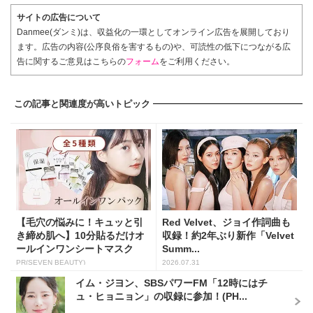
サイトの広告について
Danmee(ダンミ)は、収益化の一環としてオンライン広告を展開しており
ます。広告の内容(公序良俗を害するもの)や、可読性の低下につながる広
告に関するご意見はこちらの
フォーム
をご利用ください。
この記事と関連度が高いトピック
【毛穴の悩みに！キュッと引
Red Velvet、ジョイ作詞曲も
き締め肌へ】10分貼るだけオ
収録！約2年ぶり新作「Velvet
ールインワンシートマスク
Summ...
PR(SEVEN BEAUTY)
2026.07.31
イム・ジヨン、SBSパワーFM「12時にはチ
ュ・ヒョニョン」の収録に参加！(PH...