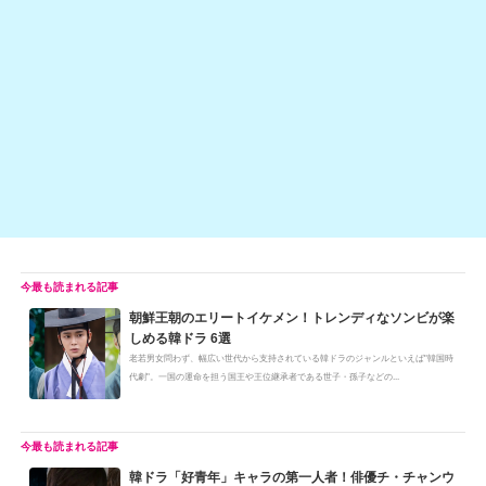
at
b
a
Li
o
n
o
k
k
朝鮮王朝のエリートイケメン！トレンディなソンビが楽
しめる韓ドラ 6選
老若男女問わず、幅広い世代から支持されている韓ドラのジャンルといえば"韓国時
代劇"。一国の運命を担う国王や王位継承者である世子・孫子などの...
韓ドラ「好青年」キャラの第一人者！俳優チ・チャンウ