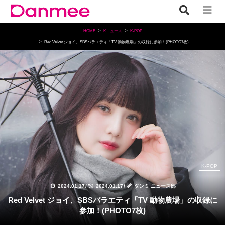
HOME
Kニュース
K-POP
Red Velvet ジョイ、SBSバラエティ「TV 動物農場」の収録に参加！(PHOTO7枚)
K-POP
2024.01.17
/
2024.01.17
/
ダンミ ニュース部
Red Velvet ジョイ、SBSバラエティ「TV 動物農場」の収録に
参加！(PHOTO7枚)