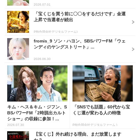
2026.07.01
「宝くじを買う前に〇〇をするだけです」金運
上昇で当選者が続出
PR(合同会社デジタルファーム)
fromis_9 ソン・ハヨン、SBSパワーFM「ウェ
ンディのヤングストリート」...
2026.06.30
キム・ヘス＆キム・ジフン、S
「SNSでも話題」60代から宝
BSパワーFM「2時脱出カルト
くじ運が変わる人の特徴
ショー」の収録に参加！...
2026.07.30
PR(合同会社デジタルファーム )
【宝くじ】外れ続ける理由、まだ放置します