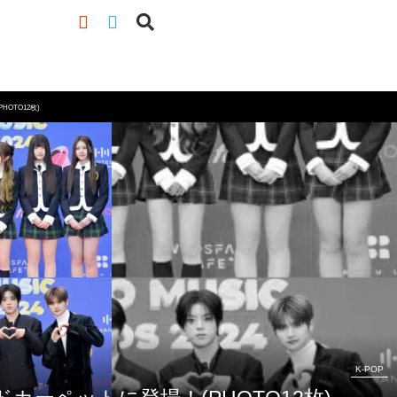
PHOTO12枚)
K-POP