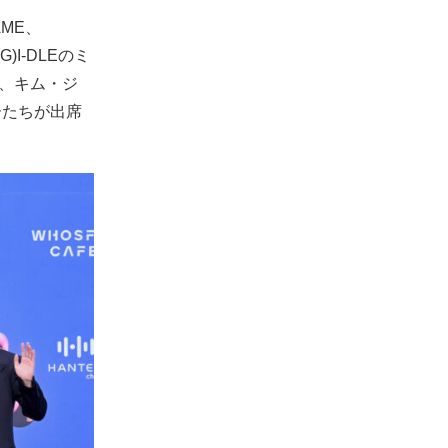
AME、
)I-DLEのミ
ル、キム・ジ
ーたちが出席