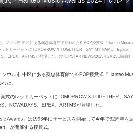
P授賞式「Hanteo Music Awards 202
土)、ソウル市 中区にある奨忠体育館で行われたK-POP授賞式『Hanteo Music A
レッドカーペットにTOMORROW X TOGETHER、SAY MY NAME、tripleS、
YS、EPEX、ARTMSが登場した。(©TOPSTAR NEWS/2025年2月15日撮影)
、ソウル市 中区にある奨忠体育館でK-POP授賞式『Hanteo Music
行われた。
式のレッドカーペットにTOMORROW X TOGETHER、SAY
ipleS、NOWADAYS、EPEX、ARTMSが登場した。
 Music Awards」は1993年にサービスを開始して今年で32周年を
 Chart」が開催する授賞式。