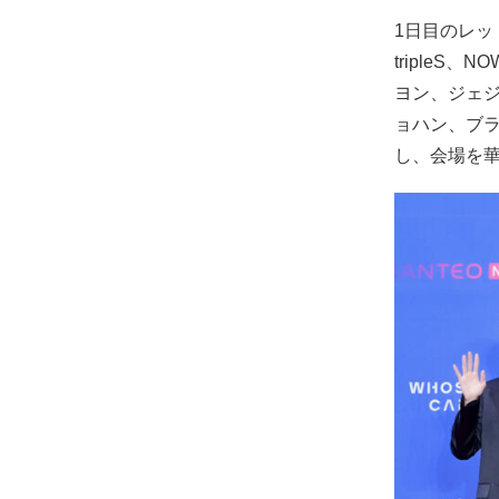
1日目のレッド
tripleS
ヨン、ジェジ
ョハン、ブ
し、会場を