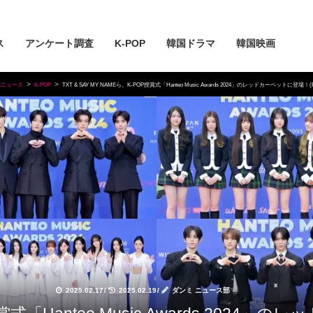
ス
アンケート調査
K-POP
韓国ドラマ
韓国映画
Kニュース
K-POP
TXT & SAY MY NAMEら、K-POP授賞式「Hanteo Music Awards 2024」のレッドカーペットに登場！(
2025.02.17
/
2025.02.19
/
ダンミ ニュース部