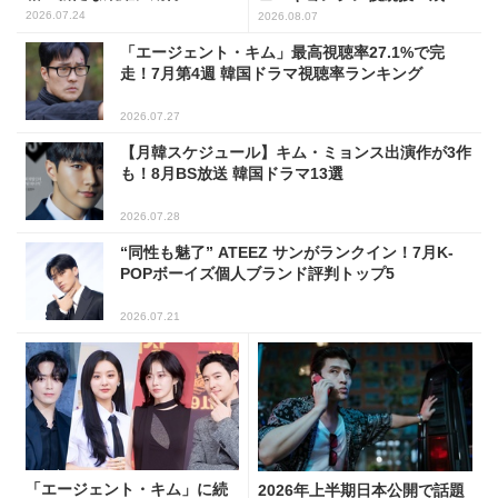
した姿に注目
2026.07.24
2026.08.07
「エージェント・キム」最高視聴率27.1%で完
走！7月第4週 韓国ドラマ視聴率ランキング
2026.07.27
【月韓スケジュール】キム・ミョンス出演作が3作
も！8月BS放送 韓国ドラマ13選
2026.07.28
“同性も魅了” ATEEZ サンがランクイン！7月K-
POPボーイズ個人ブランド評判トップ5
2026.07.21
「エージェント・キム」に続
2026年上半期日本公開で話題