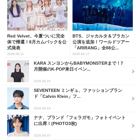
Red Velvet、今夏ついに完全
BTS、ジャカルタ＆ブラカン
体で帰還！8月カムバックを公
公演を追加！ワールドツアー
式発表
「ARIRANG」全88公...
2026.06.11
2026.06.17
KARA スンヨンからBABYMONSTERまで！7
月開催のK-POP来日イベン...
2026.06.23
SEVENTEEN ミンギュ、ファッションブラン
ド「Calvin Klein」フ...
2026.06.19
ナナ、ブランド「フェラガモ」フォトイベント
に出席！(PHOTO3枚)
2026.08.07