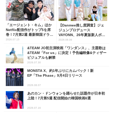
「エージェント・キム」ほか
【Danmee推し度調査】ジェ
Netflix配信作がトップ5を席
ジュンプロデュース
巻！7月第2週 最新韓国ドラマ
VAYONN、26年夏版新人ボー
話題性1位～5位
イズグループ人気No.1に
2026.07.15
2026.08.06
&TEAM JO初主演映画「ワンダンス」、主題歌は
&TEAM「For us」に決定！予告編映像&ティザー
ビジュアルも解禁
2026.07.30
MONSTA X、約1年ぶりにカムバック！新
EP「The Phase」9月4日リリース
2026.08.07
あのカン・ドンウォンを踊らせた話題作が日本初
上陸！7月第5週 配信開始の韓国映画6選
2026.07.16