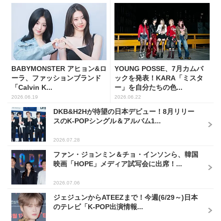
BABYMONSTER アヒョン&ロ
YOUNG POSSE、7月カムバ
ーラ、ファッションブランド
ックを発表！KARA「ミスタ
「Calvin K...
ー」を自分たちの色...
2026.06.19
2026.06.22
DKB&H2Hが待望の日本デビュー！8月リリー
スのK-POPシングル＆アルバム1...
2026.07.28
ファン・ジョンミン＆チョ・インソンら、韓国
映画「HOPE」メディア試写会に出席！...
2026.07.06
ジェジュンからATEEZまで！今週(6/29～)日本
のテレビ「K-POP出演情報...