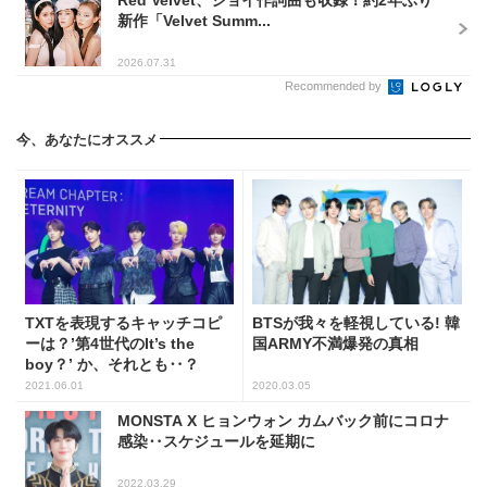
Red Velvet、ジョイ作詞曲も収録！約2年ぶり
新作「Velvet Summ...
2026.07.31
Recommended by
今、あなたにオススメ
TXTを表現するキャッチコピ
BTSが我々を軽視している! 韓
ーは？’第4世代のIt’s the
国ARMY不満爆発の真相
boy？’ か、それとも‥？
2021.06.01
2020.03.05
MONSTA X ヒョンウォン カムバック前にコロナ
感染‥スケジュールを延期に
2022.03.29