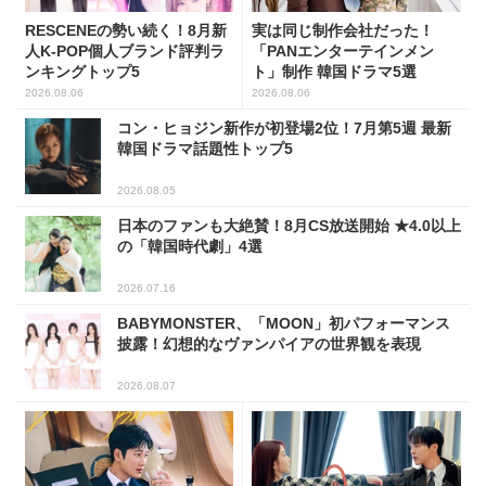
RESCENEの勢い続く！8月新
実は同じ制作会社だった！
人K-POP個人ブランド評判ラ
「PANエンターテインメン
ンキングトップ5
ト」制作 韓国ドラマ5選
2026.08.06
2026.08.06
コン・ヒョジン新作が初登場2位！7月第5週 最新
韓国ドラマ話題性トップ5
2026.08.05
日本のファンも大絶賛！8月CS放送開始 ★4.0以上
の「韓国時代劇」4選
2026.07.16
BABYMONSTER、「MOON」初パフォーマンス
披露！幻想的なヴァンパイアの世界観を表現
2026.08.07