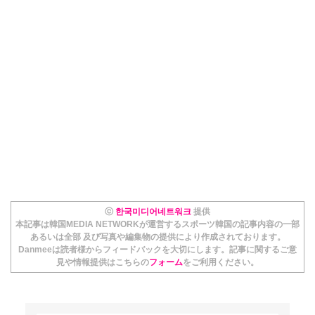
ⓒ
한국미디어네트워크
提供
本記事は韓国MEDIA NETWORKが運営するスポーツ韓国の記事内容の一部
あるいは全部 及び写真や編集物の提供により作成されております。
Danmeeは読者様からフィードバックを大切にします。記事に関するご意
見や情報提供はこちらの
フォーム
をご利用ください。