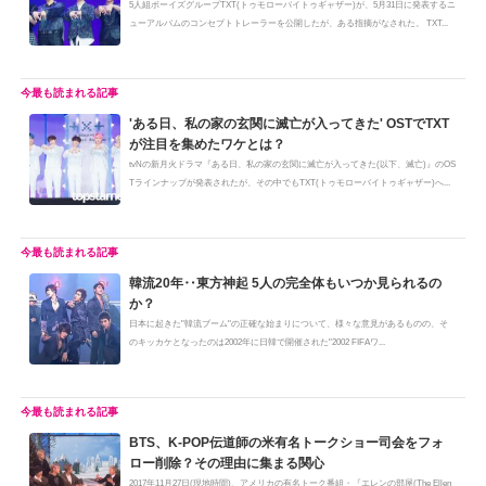
5人組ボーイズグループTXT(トゥモローバイトゥギャザー)が、5月31日に発表するニ
ューアルバムのコンセプトトレーラーを公開したが、ある指摘がなされた。 TXT...
'ある日、私の家の玄関に滅亡が入ってきた' OSTでTXT
が注目を集めたワケとは？
tvNの新月火ドラマ『ある日、私の家の玄関に滅亡が入ってきた(以下、滅亡)』のOS
Tラインナップが発表されたが、その中でもTXT(トゥモローバイトゥギャザー)へ...
韓流20年‥東方神起 5人の完全体もいつか見られるの
か？
日本に起きた"韓流ブーム"の正確な始まりについて、様々な意見があるものの、そ
のキッカケとなったのは2002年に日韓で開催された"2002 FIFAワ...
BTS、K-POP伝道師の米有名トークショー司会をフォ
ロー削除？その理由に集まる関心
2017年11月27日(現地時間)、アメリカの有名トーク番組・『エレンの部屋(The Ellen