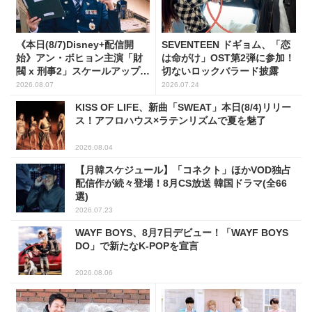
《本日(8/7)Disney+配信開
SEVENTEEN ドギョム、「恋
始》アン・ボヒョン主演「財
は命がけ」OST第2弾に参加！
閥 x 刑事2」スケールアップし
切ないロックバラード披露
たFLEX捜査に注目
2026.08.07
2026.07.24
KISS OF LIFE、新曲「SWEAT」本日(8/4)リリー
ス！アフロハウス×ラテンリズムで夏を魅了
2026.08.04
【月韓スケジュール】「コネクト」ほかVOD独占
配信作が続々登場！8月CS放送 韓国ドラマ(全66
選)
2026.07.23
WAYF BOYS、8月7日デビュー！「WAYF BOYS
DO」で新たなK-POPを宣言
2026.08.06