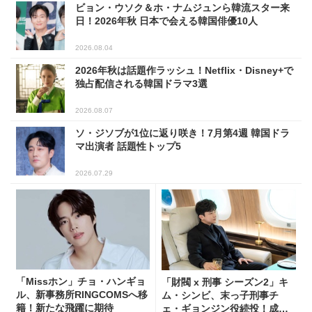
ビョン・ウソク＆ホ・ナムジュンら韓流スター来
日！2026年秋 日本で会える韓国俳優10人
2026.08.04
2026年秋は話題作ラッシュ！Netflix・Disney+で
独占配信される韓国ドラマ3選
2026.08.07
ソ・ジソブが1位に返り咲き！7月第4週 韓国ドラ
マ出演者 話題性トップ5
2026.07.29
「Missホン」チョ・ハンギョ
「財閥 x 刑事 シーズン2」キ
ル、新事務所RINGCOMSへ移
ム・シンビ、末っ子刑事チ
籍！新たな飛躍に期待
ェ・ギョンジン役続投！成長