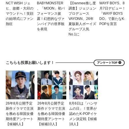
NCT WISH ジェ
BABYMONSTER
【Danmee推し度
WAYF BOYS、8
ヒ、故郷・大邱の
、「MOON」初パ
調査】ジェジュン
月7日デビュー！
マウンドへ！笑顔
フォーマンス披
プロデュース
「WAYF BOYS
の始球式にファン
露！幻想的なヴァ
VAYONN、26年
DO」で新たなK-
熱狂
ンパイアの世界観
夏版新人ボーイズ
POPを宣言
を表現
グループ人気
No.1に
こちらも投票お願いします！
アンケートTOP
26年8月公開予定
26年8月公開予定
8月6日は「ハンサ
新作ドラマで主演
新作ドラマで主演
ムの日」！世界が
を務める韓国女優
を務める韓国俳優
認めたK-POPイケ
期待度アンケート
期待度アンケート
メン決定戦【候補
【候補6人】
【候補10人】
18人】