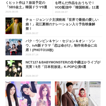
くヒット作は？放送予定の
を呼んだ作品をおうちで！
「SBS金土」韓国ドラマ9選
VOD配信中「韓国映画」11選
2026.08.05
2026.08.07
チョ・ジョンソク主演映画「世界で最後の愛しい
娘！」花江夏樹のナレーション入り予告映像解
禁！
2026.08.07
パク・ウンビン＆ヤン・セジョン＆オン・ソン
ウ、tvN新ドラマ「恋は命がけ」制作発表会に出
席！(PHOTO18枚)
2026.07.14
NCT127＆BABYMONSTERの生中継ほかライブが
充実！9月「日本初放送」K-POP公演4選
2026.08.07