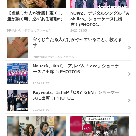
【当選した人が暴露】宝くじ
NOWZ、デジタルシングル「A
運が動く時、必ずある前触れ
chilles」ショーケースに出
席！(PHOTO1...
PR(合同会社デジタルファーム )
2026.08.05
宝くじ当たる人だけがやっていること、教えま
す
PR(合同会社デジタルファーム )
NouerA、4thミニアルバム「.exe」ショーケ
ースに出席！(PHOTO16...
2026.07.27
Keyveatz、1st EP「OXY_GEN」ショーケー
スに出席！(PHOTO...
2026.06.30