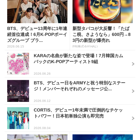
BTS、デビュー13周年に1年連
新型タバコが大反響！「たば
続首位達成！6月K-POPボーイ
こ税、さようなら」600円→8
ズグループ ブラ...
3円の新型が爆売れ
2026.06.15
PR(株式会社HAL)
KARAの名曲が新たな姿で登場！7月韓国カム
バックのK-POPアーティスト9組
2026.06.26
BTS、デビュー日をARMYと祝う特別なステー
ジ！メンバーそれぞれのメッセージ公...
2026.06.12
CORTIS、デビュー1年未満で圧倒的なチケッ
トパワー！日本初単独公演も即完売
2026.08.04