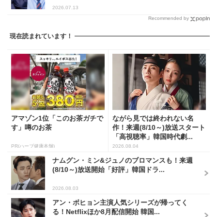
2026.07.13
Recommended by
現在読まれています！
アマゾン1位「このお茶ガチで
ながら見では終われない名
す」噂のお茶
作！来週(8/10～)放送スタート
「高視聴率」韓国時代劇...
PR(ハーブ健康本舗)
2026.08.04
ナムグン・ミン&ジュノのブロマンスも！来週
(8/10～)放送開始「好評」韓国ドラ...
2026.08.03
アン・ボヒョン主演人気シリーズが帰ってく
る！Netflixほか8月配信開始 韓国...