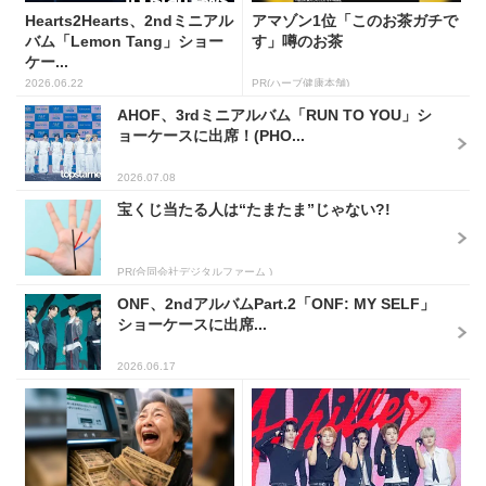
Hearts2Hearts、2ndミニアル
アマゾン1位「このお茶ガチで
バム「Lemon Tang」ショー
す」噂のお茶
ケー...
2026.06.22
PR(ハーブ健康本舗)
AHOF、3rdミニアルバム「RUN TO YOU」シ
ョーケースに出席！(PHO...
2026.07.08
宝くじ当たる人は“たまたま”じゃない?!
PR(合同会社デジタルファーム )
ONF、2ndアルバムPart.2「ONF: MY SELF」
ショーケースに出席...
2026.06.17