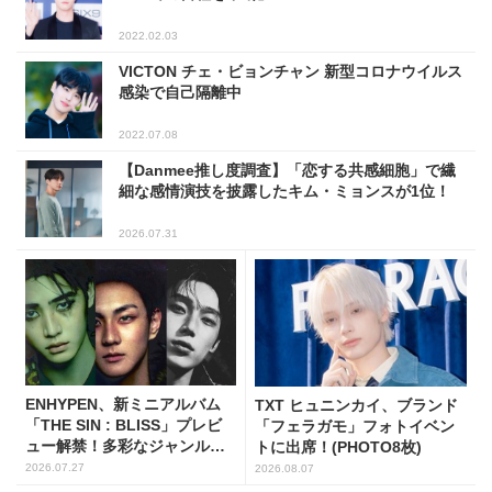
2022.02.03
VICTON チェ・ビョンチャン 新型コロナウイルス
感染で自己隔離中
2022.07.08
【Danmee推し度調査】「恋する共感細胞」で繊
細な感情演技を披露したキム・ミョンスが1位！
2026.07.31
ENHYPEN、新ミニアルバム
TXT ヒュニンカイ、ブランド
「THE SIN : BLISS」プレビ
「フェラガモ」フォトイベン
ュー解禁！多彩なジャンルと
トに出席！(PHOTO8枚)
ナレーションで世界観を構築
2026.07.27
2026.08.07