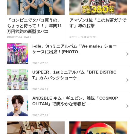
『コンビニでタバコ買うの、
アマゾン1位「このお茶ガチで
ちょっと待って！！』年間11
す」噂のお茶
万円節約の新型タバコ
PR(株式会社HAL)
PR(ハーブ健康本舗)
i-dle、9thミニアルバム「We made」ショー
ケースに出席！(PHOTO...
2026.07.06
USPEER、1stミニアルバム「BITE DISTRIC
T」カムバックショーケ...
2026.06.17
AND2BLE キム・ギュビン、雑誌「COSMOP
OLITAN」で爽やかな青春ビ...
2026.07.27