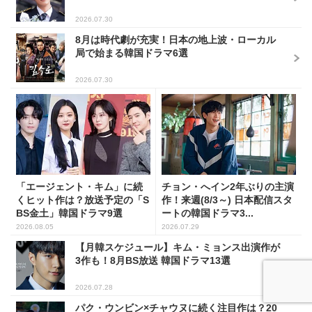
2026.07.30
8月は時代劇が充実！日本の地上波・ローカル
局で始まる韓国ドラマ6選
2026.07.30
「エージェント・キム」に続
チョン・へイン2年ぶりの主演
くヒット作は？放送予定の「S
作！来週(8/3～) 日本配信スタ
BS金土」韓国ドラマ9選
ートの韓国ドラマ3...
2026.08.05
2026.07.29
【月韓スケジュール】キム・ミョンス出演作が
3作も！8月BS放送 韓国ドラマ13選
2026.07.28
パク・ウンビン×チャウヌに続く注目作は？20