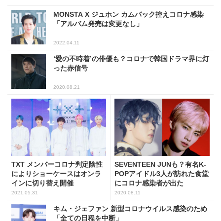
MONSTA X ジュホン カムバック控えコロナ感染
「アルバム発売は変更なし」
2022.04.11
‘愛の不時着’の俳優も？コロナで韓国ドラマ界に灯
った赤信号
2020.08.21
TXT メンバーコロナ判定陰性
SEVENTEEN JUNも？有名K-
によりショーケースはオンラ
POPアイドル3人が訪れた食堂
インに切り替え開催
にコロナ感染者が出た
2021.05.31
2020.08.11
キム・ジェファン 新型コロナウイルス感染のため
「全ての日程を中断」