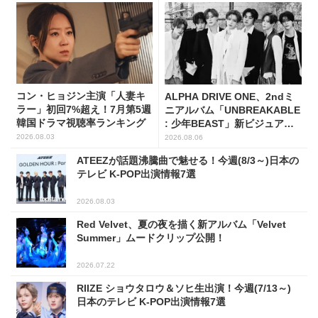
コン・ヒョジン主演「人妻キ
ALPHA DRIVE ONE、2ndミ
ラー」初回7%超え！7月第5週
ニアルバム「UNBREAKABLE
韓国ドラマ視聴率ランキング
: 少年BEAST」新ビジュアル
解禁！
2026.08.03
2026.08.06
ATEEZが話題沸騰曲で魅せる！今週(8/3～)日本の
テレビ K-POP出演情報7選
2026.08.03
Red Velvet、夏の夜を描く新アルバム「Velvet
Summer」ムードクリップ公開！
2026.07.22
RIIZE ショウタロウ＆ソヒ生出演！今週(7/13～)
日本のテレビ K-POP出演情報7選