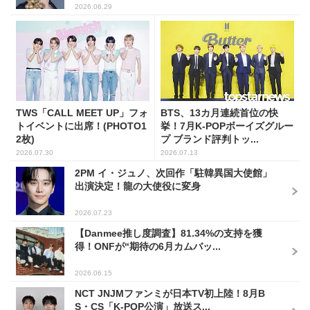
2026.06.29
TWS「CALL MEET UP」フォ
BTS、13カ月連続首位の快
トイベントに出席！(PHOTO1
挙！7月K-POPボーイズグルー
2枚)
プ ブランド評判トッ...
2026.07.30
2026.07.13
2PM イ・ジュノ、次回作「駐韓異国大使館」
出演決定！龍の大使役に変身
2026.07.23
【Danmee推し度調査】81.34%の支持を獲
得！ONFが“期待の6月カムバッ...
2026.06.15
NCT JNJMファンミが日本TV初上陸！8月B
S・CS「K-POP公演」放送ス...