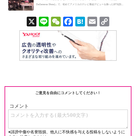
DeGeneres Show)』で、初めてアメリカのテレビ番組デビューを飾ったBTS(防...
X
Li
W
F
H
E
C
n
e
a
at
m
o
e
C
c
e
ail
p
h
e
n
y
at
b
a
Li
o
n
o
k
k
ご意見を自由にコメントしてください！