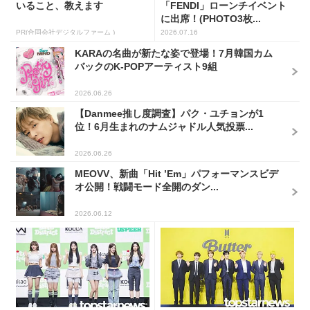
いること、教えます
「FENDI」ローンチイベント
に出席！(PHOTO3枚...
PR(合同会社デジタルファーム )
2026.07.16
KARAの名曲が新たな姿で登場！7月韓国カム
バックのK-POPアーティスト9組
2026.06.26
【Danmee推し度調査】パク・ユチョンが1
位！6月生まれのナムジャドル人気投票...
2026.06.26
MEOVV、新曲「Hit ’Em」パフォーマンスビデ
オ公開！戦闘モード全開のダン...
2026.06.12