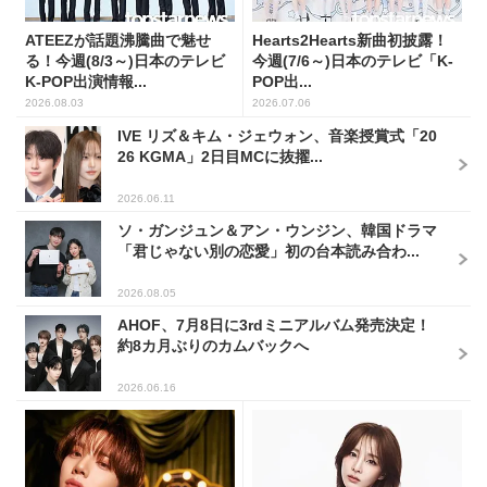
ATEEZが話題沸騰曲で魅せ
Hearts2Hearts新曲初披露！
る！今週(8/3～)日本のテレビ
今週(7/6～)日本のテレビ「K-
K-POP出演情報...
POP出...
2026.08.03
2026.07.06
IVE リズ＆キム・ジェウォン、音楽授賞式「20
26 KGMA」2日目MCに抜擢...
2026.06.11
ソ・ガンジュン＆アン・ウンジン、韓国ドラマ
「君じゃない別の恋愛」初の台本読み合わ...
2026.08.05
AHOF、7月8日に3rdミニアルバム発売決定！
約8カ月ぶりのカムバックへ
2026.06.16