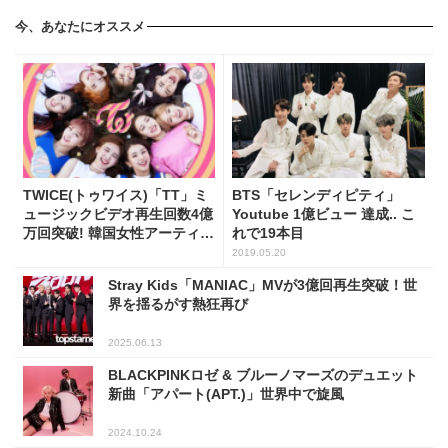
今、あなたにオススメ
TWICE(トゥワイス)「TT」ミ
BTS「セレンディピティ」
ュージックビデオ再生回数4億
Youtube 1億ビュー 達成.. こ
万回突破! 韓国女性アーティス
れで19本目
ト初
2019.05.20
Stray Kids「MANIAC」MVが3億回再生突破！世
界を揺るがす熱狂再び
2025.06.13
BLACKPINKロゼ & ブルーノマーズのデュエット
新曲「アパート(APT.)」世界中で旋風
2024.10.24