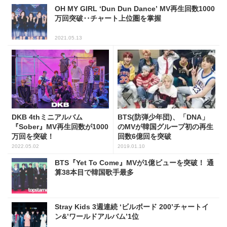
OH MY GIRL ‘Dun Dun Dance’ MV再生回数1000
万回突破‥チャート上位圏を掌握
2021.05.13
DKB 4thミニアルバム
BTS(防弾少年団)、「DNA」
『Sober』MV再生回数が1000
のMVが韓国グループ初の再生
万回を突破！
回数6億回を突破
2022.05.02
2019.01.10
BTS『Yet To Come』MVが1億ビューを突破！ 通
算38本目で韓国歌手最多
Stray Kids 3週連続 ‘ビルボード 200’チャートイ
ン&’ワールドアルバム’1位