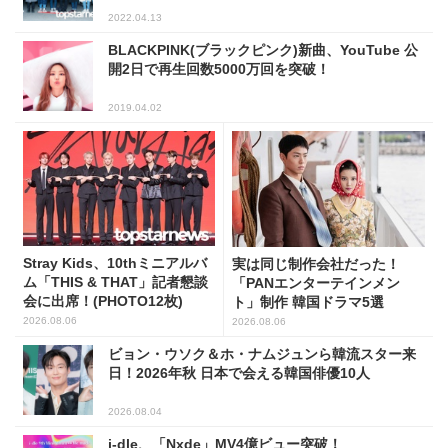
2022.04.13
BLACKPINK(ブラックピンク)新曲、YouTube 公
開2日で再生回数5000万回を突破！
2019.04.02
Stray Kids、10thミニアルバ
実は同じ制作会社だった！
ム「THIS & THAT」記者懇談
「PANエンターテインメン
会に出席！(PHOTO12枚)
ト」制作 韓国ドラマ5選
2026.08.06
2026.08.06
ビョン・ウソク＆ホ・ナムジュンら韓流スター来
日！2026年秋 日本で会える韓国俳優10人
2026.08.04
i-dle、「Nxde」MV4億ビュー突破！