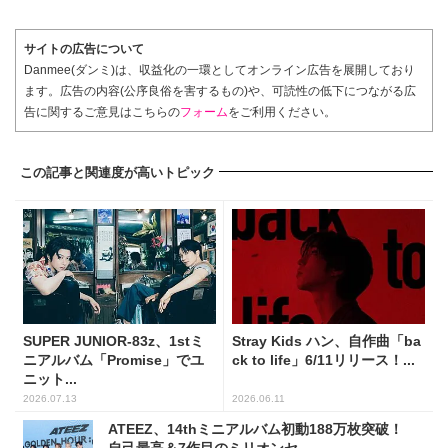
サイトの広告について
Danmee(ダンミ)は、収益化の一環としてオンライン広告を展開しており
ます。広告の内容(公序良俗を害するもの)や、可読性の低下につながる広
告に関するご意見はこちらの
フォーム
をご利用ください。
この記事と関連度が高いトピック
SUPER JUNIOR-83z、1stミ
Stray Kids ハン、自作曲「ba
ニアルバム「Promise」でユ
ck to life」6/11リリース！...
ニット...
2026.07.13
2026.06.11
ATEEZ、14thミニアルバム初動188万枚突破！
自己最高＆7作目のミリオンセ...