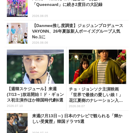
「Queencard」に続き2度目の大記録
2026.08.05
【Danmee推し度調査】ジェジュンプロデュース
VAYONN、26年夏版新人ボーイズグループ人気
No.1に
2026.08.06
【週韓スケジュール】来週
チョ・ジョンソク主演映画
(7/13～)放送開始！ド・ギョン
「世界で最後の愛しい娘！」
ス初主演作ほか韓国時代劇6選
花江夏樹のナレーション入り
予告映像解禁！
2026.07.10
2026.08.07
来週(7月13日～) 日本のテレビで観られる「輝か
しい受賞歴」韓国ドラマ5選
2026.07.10