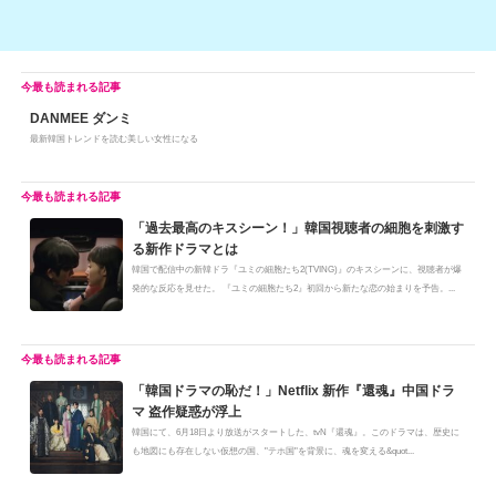
DANMEE ダンミ
最新韓国トレンドを読む美しい女性になる
「過去最高のキスシーン！」韓国視聴者の細胞を刺激す
る新作ドラマとは
韓国で配信中の新韓ドラ『ユミの細胞たち2(TVING)』のキスシーンに、視聴者が爆
発的な反応を見せた。 『ユミの細胞たち2』初回から新たな恋の始まりを予告。...
「韓国ドラマの恥だ！」Netflix 新作『還魂』中国ドラ
マ 盗作疑惑が浮上
韓国にて、6月18日より放送がスタートした、tvN『還魂』。このドラマは、歴史に
も地図にも存在しない仮想の国、"テホ国"を背景に、魂を変える&quot...