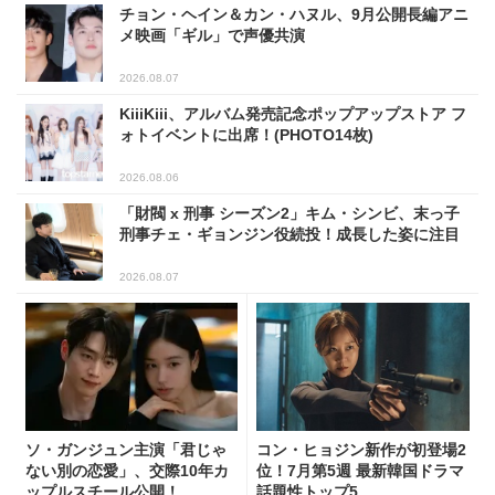
チョン・ヘイン＆カン・ハヌル、9月公開長編アニ
メ映画「ギル」で声優共演
2026.08.07
KiiiKiii、アルバム発売記念ポップアップストア フ
ォトイベントに出席！(PHOTO14枚)
2026.08.06
「財閥 x 刑事 シーズン2」キム・シンビ、末っ子
刑事チェ・ギョンジン役続投！成長した姿に注目
2026.08.07
ソ・ガンジュン主演「君じゃ
コン・ヒョジン新作が初登場2
ない別の恋愛」、交際10年カ
位！7月第5週 最新韓国ドラマ
ップルスチール公開！
話題性トップ5