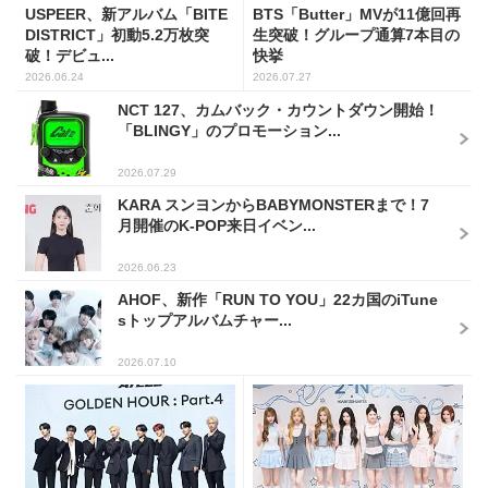
USPEER、新アルバム「BITE
BTS「Butter」MVが11億回再
DISTRICT」初動5.2万枚突
生突破！グループ通算7本目の
破！デビュ...
快挙
2026.06.24
2026.07.27
NCT 127、カムバック・カウントダウン開始！
「BLINGY」のプロモーション...
2026.07.29
KARA スンヨンからBABYMONSTERまで！7
月開催のK-POP来日イベン...
2026.06.23
AHOF、新作「RUN TO YOU」22カ国のiTune
sトップアルバムチャー...
2026.07.10