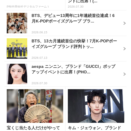
ントに出席！(...
PR(合同会社デジタルファーム )
2026.07.30
BTS、デビュー13周年に1年連続首位達成！6
月K-POPボーイズグループ ブラ...
2026.06.15
BTS、13カ月連続首位の快挙！7月K-POPボー
イズグループ ブランド評判トッ...
2026.07.13
aespa ニンニン、ブランド「GUCCI」ポップ
アップイベントに出席！(PHO...
2026.07.30
宝くじ当たる人だけがやって
キム・ジェウォン、ブランド