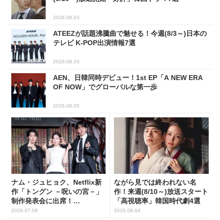
2026.08.03
ATEEZが話題沸騰曲で魅せる！今週(8/3～)日本の
テレビ K-POP出演情報7選
2026.08.03
AEN、日韓同時デビュー！1st EP「A NEW ERA
OF NOW」でグローバルな第一歩
2026.08.05
ナム・ジュヒョク、Netflix新
ながら見では終われない名
作「トングン －呪いの宮－」
作！来週(8/10～)放送スタート
制作発表会に出席！
「高視聴率」韓国時代劇4選
(PHOTO17枚)
2026.07.08
2026.08.04