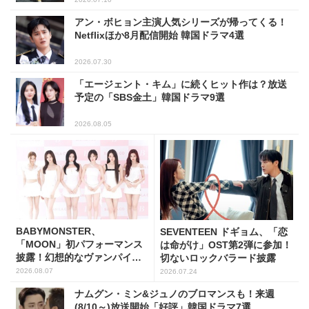
アン・ボヒョン主演人気シリーズが帰ってくる！
Netflixほか8月配信開始 韓国ドラマ4選
2026.07.30
「エージェント・キム」に続くヒット作は？放送
予定の「SBS金土」韓国ドラマ9選
2026.08.05
BABYMONSTER、
SEVENTEEN ドギョム、「恋
「MOON」初パフォーマンス
は命がけ」OST第2弾に参加！
披露！幻想的なヴァンパイア
切ないロックバラード披露
の世界観を表現
2026.08.07
2026.07.24
ナムグン・ミン&ジュノのブロマンスも！来週
(8/10～)放送開始「好評」韓国ドラマ7選