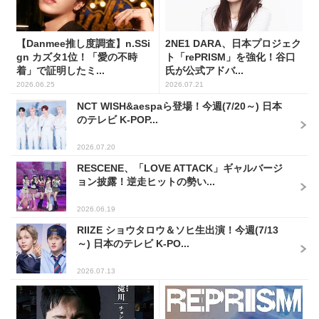
【Danmee推し度調査】n.SSi
2NE1 DARA、日本プロジェク
gn カズタ1位！「愛の不時
ト「rePRISM」を強化！谷口
着」で証明したミ...
氏が公式アドバ...
2026.06.25
2026.07.21
NCT WISH&aespaら登場！今週(7/20～) 日本
のテレビ K-POP...
2026.07.20
RESCENE、「LOVE ATTACK」ギャルバージ
ョン披露！逆走ヒットの勢い...
2026.06.19
RIIZE ショウタロウ＆ソヒ生出演！今週(7/13
～) 日本のテレビ K-PO...
2026.07.13