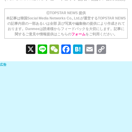
ⓒTOPSTAR NEWS 提供
本記事は韓国Social Media Networks Co., Ltd.が運営するTOPSTAR NEWS
の記事内容の一部あるいは全部 及び写真や編集物の提供により作成されて
おります。Danmeeは読者様からフィードバックを大切にします。記事に
関するご意見や情報提供はこちらの
フォーム
をご利用ください。
X
Li
W
F
H
E
C
n
e
a
at
m
o
e
C
c
e
ail
p
h
e
n
y
at
b
a
Li
o
n
o
k
k