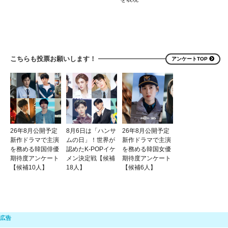
こちらも投票お願いします！
アンケートTOP
26年8月公開予定
8月6日は「ハンサ
26年8月公開予定
新作ドラマで主演
ムの日」！世界が
新作ドラマで主演
を務める韓国俳優
認めたK-POPイケ
を務める韓国女優
期待度アンケート
メン決定戦【候補
期待度アンケート
【候補10人】
18人】
【候補6人】