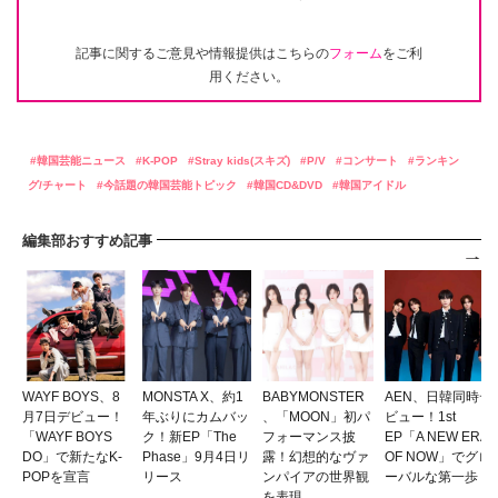
記事に関するご意見や情報提供はこちらの
フォーム
をご利
用ください。
韓国芸能ニュース
K-POP
Stray kids(スキズ)
P/V
コンサート
ランキン
グ/チャート
今話題の韓国芸能トピック
韓国CD&DVD
韓国アイドル
編集部おすすめ記事
WAYF BOYS、8
MONSTA X、約1
BABYMONSTER
AEN、日韓同時デ
月7日デビュー！
年ぶりにカムバッ
、「MOON」初パ
ビュー！1st
「WAYF BOYS
ク！新EP「The
フォーマンス披
EP「A NEW ERA
DO」で新たなK-
Phase」9月4日リ
露！幻想的なヴァ
OF NOW」でグロ
POPを宣言
リース
ンパイアの世界観
ーバルな第一歩
を表現