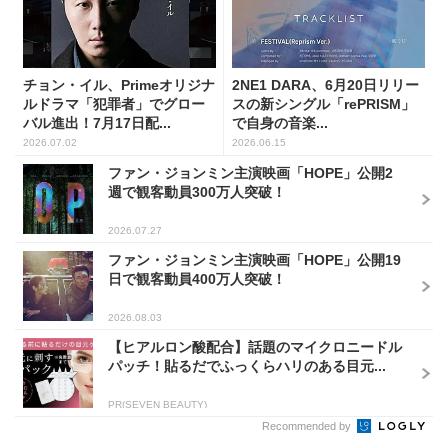
チョン・イル、Primeオリジナ
2NE1 DARA、6月20日リリー
ルドラマ「犯罪者」でグロー
スの新シングル「rePRISM」
バル進出！7月17日配...
で自身の音楽...
2026.07.02
2026.06.15
ファン・ジョンミン主演映画「HOPE」公開2
週で観客動員300万人突破！
2026.07.27
ファン・ジョンミン主演映画「HOPE」公開19
日で観客動員400万人突破！
2026.08.03
【ヒアルロン酸配合】話題のマイクロニードル
パッチ！貼るだでふっくらハリのある目元...
PR(SEVEN BEAUTY)
Recommended by