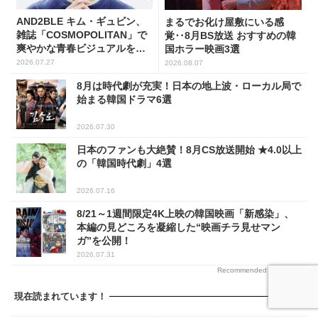
AND2BLE キム・ギュビン、
まるでお化け屋敷にいる感
雑誌「COSMOPOLITAN」で
覚‥8月BS放送 おすすめの韓
爽やかな青春ビジュアルを披
国ホラー映画3選
露
2026.07.27
2026.08.07
8月は時代劇が充実！日本の地上波・ローカル局で
始まる韓国ドラマ6選
2026.07.30
日本のファンも大絶賛！8月CS放送開始 ★4.0以上
の「韓国時代劇」4選
2026.07.16
8/21～1週間限定4K上映の韓国映画「新感染」、
本編の見どころを凝縮した“映画チラ見せマン
ガ”を公開！
2026.07.31
Recommended by
現在読まれています！