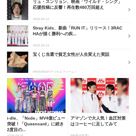
リュ・スンリョン、映画「ワイルド・シング」
応援投稿に反響！再生数480万回超え
2026.06.12
Stray Kids、新曲「RUN IT」リリース！3RAC
HAが描く勝利への疾...
2026.06.24
宝くじ当選で貧乏女性が人生変えた実話
PR(合同会社デジタルファーム )
i-dle、「Nxde」MV4億ビュー
アマゾンで大人気！血圧対策
突破！「Queencard」に続き
はコーヒーに足してみて
2度目の...
2026.08.05
PR(森永乳業)