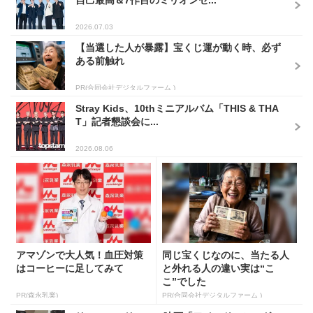
2026.07.03
【当選した人が暴露】宝くじ運が動く時、必ず
ある前触れ
PR(合同会社デジタルファーム )
Stray Kids、10thミニアルバム「THIS & THA
T」記者懇談会に...
2026.08.06
アマゾンで大人気！血圧対策
同じ宝くじなのに、当たる人
はコーヒーに足してみて
と外れる人の違い実は“こ
こ”でした
PR(森永乳業)
PR(合同会社デジタルファーム )