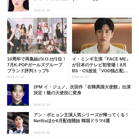
2026.07.30
10周年で再集結のI.O.Iが1位！
イ・ミンギ主演「FACE ME」
7月K-POPガールズグループ
が日本のテレビ初登場！8月
ブランド評判トップ5
BS・CS放送「VOD独占配
信」韓ドラ11選
2026.07.13
2026.07.15
2PM イ・ジュノ、次回作「在韓異国大使館」出演
決定！龍の大使役に変身
2026.07.23
アン・ボヒョン主演人気シリーズが帰ってくる！
Netflixほか8月配信開始 韓国ドラマ4選
2026.07.30