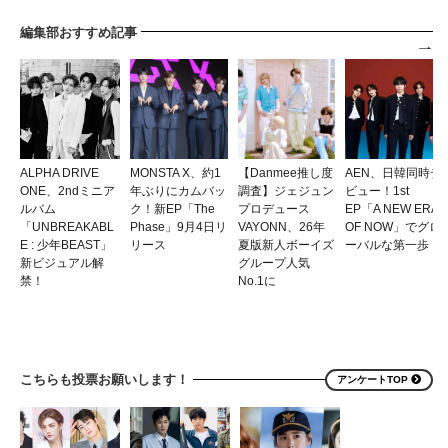
編集部おすすめ記事
ALPHA DRIVE
MONSTA X、約1
【Danmee推し度
AEN、日韓同時デ
ONE、2ndミニア
年ぶりにカムバッ
調査】ジェジュン
ビュー！1st
ルバム
ク！新EP「The
プロデュース
EP「A NEW ERA
「UNBREAKABL
Phase」9月4日リ
VAYONN、26年
OF NOW」でグロ
E : 少年BEAST」
リース
夏版新人ボーイズ
ーバルな第一歩
新ビジュアル解
グループ人気
禁！
No.1に
こちらも投票お願いします！
アンケートTOP