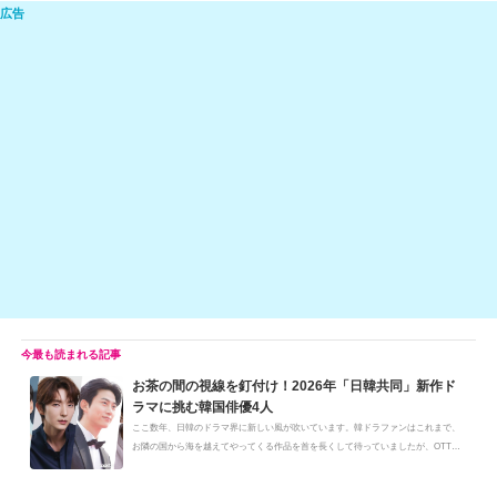
e
C
c
e
ail
p
h
e
n
y
at
b
a
Li
o
n
o
k
k
お茶の間の視線を釘付け！2026年「日韓共同」新作ド
ラマに挑む韓国俳優4人
ここ数年、日韓のドラマ界に新しい風が吹いています。韓ドラファンはこれまで、
お隣の国から海を越えてやってくる作品を首を長くして待っていましたが、OTT
（...