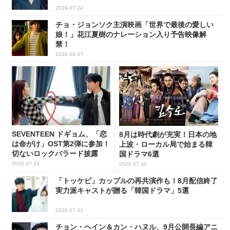
2026.07.24
チョ・ジョンソク主演映画「世界で最後の愛しい
娘！」花江夏樹のナレーション入り予告映像解
禁！
2026.08.07
SEVENTEEN ドギョム、「恋
8月は時代劇が充実！日本の地
は命がけ」OST第2弾に参加！
上波・ローカル局で始まる韓
切ないロックバラード披露
国ドラマ6選
2026.07.24
2026.07.30
「トッケビ」カップルの再共演作も！8月配信終了
実力派キャストが贈る「韓国ドラマ」5選
2026.07.31
チョン・ヘイン＆カン・ハヌル、9月公開長編アニ