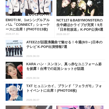
EMOTI:M、1stシングルアル
NCT127＆BABYMONSTERの
バム「CONNECT」ショーケ
生中継ほかライブが充実！9月
ースに出席！(PHOTO13枚)
「日本初放送」K-POP公演4選
2026.07.31
2026.08.07
ATEEZが話題沸騰曲で魅せる！今週(8/3～)日本の
テレビ K-POP出演情報7選
2026.08.03
KARA ハン・スンヨン、真っ赤なユニフォーム姿
を披露！台湾での近況ショットが話題
2026.08.04
TXT ヒュニンカイ、ブランド「フェラガモ」フォ
トイベントに出席！(PHOTO8枚)
2026.08.07