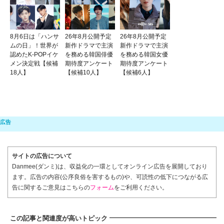
8月6日は「ハンサ
26年8月公開予定
26年8月公開予定
ムの日」！世界が
新作ドラマで主演
新作ドラマで主演
認めたK-POPイケ
を務める韓国俳優
を務める韓国女優
メン決定戦【候補
期待度アンケート
期待度アンケート
18人】
【候補10人】
【候補6人】
サイトの広告について
Danmee(ダンミ)は、収益化の一環としてオンライン広告を展開しており
ます。広告の内容(公序良俗を害するもの)や、可読性の低下につながる広
告に関するご意見はこちらの
フォーム
をご利用ください。
この記事と関連度が高いトピック