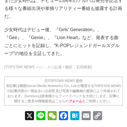
また少女時代は、デビュー15周年のアルバム発売を記念す
る様々な番組出演や単独リアリティー番組も披露する計画
だ。
少女時代はデビュー後、『Girls’ Generation』、
『Gee』、『Genie』、『Lion Heart』など、発表する曲
ごとにヒットを記録し、“K-POPレジェンドガールズグル
ープ”の地位を立証してきた。
(TOPSTAR NEWS ハン・スジ記者 / 翻訳：石田樹梨)
ⓒTOPSTAR NEWS 提供
本記事は韓国Social Media Networks Co., Ltd.が運営するTOPSTAR NEWS
の記事内容の一部あるいは全部 及び写真や編集物の提供により作成されて
おります。Danmeeは読者様からフィードバックを大切にします。記事に
関するご意見や情報提供はこちらの
フォーム
をご利用ください。
X
Li
W
F
H
E
C
n
e
a
at
m
o