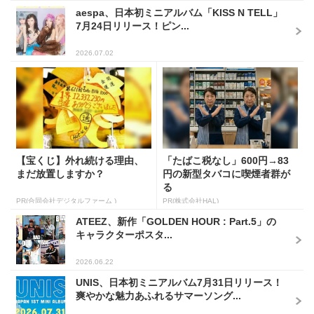
aespa、日本初ミニアルバム「KISS N TELL」
7月24日リリース！ピン...
2026.07.02
【宝くじ】外れ続ける理由、
「たばこ税なし」600円→83
まだ放置しますか？
円の新型タバコに喫煙者群が
る
PR(合同会社デジタルファーム )
PR(株式会社HAL)
ATEEZ、新作「GOLDEN HOUR : Part.5」の
キャラクターポスタ...
2026.06.22
UNIS、日本初ミニアルバム7月31日リリース！
爽やかな魅力あふれるサマーソング...