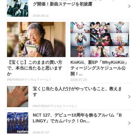
グ開催！新曲ステージを初披露
2026.06.11
【宝くじ】このままの買い方
KiiiKiii、新EP「WhyKiiiKiii」
で、本当に当たると思います
ティージングスケジュール公
か
開！...
PR(合同会社デジタルファーム )
2026.07.23
宝くじ当たる人だけがやっていること、教えま
す
PR(合同会社デジタルファーム )
NCT 127、デビュー10周年を飾るアルバム「B
LINGY」でカムバック！On...
2026.07.27