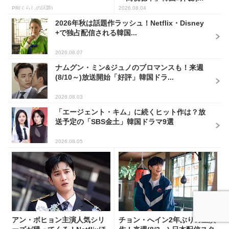
PR(くらしの話題)
2026.08.04
2026年秋は話題作ラッシュ！Netflix・Disney
+で独占配信される韓国...
2026.08.07
ナムグン・ミン&ジュノのブロマンスも！来週
(8/10～)放送開始「好評」韓国ドラ...
2026.08.03
「エージェント・キム」に続くヒット作は？放
送予定の「SBS金土」韓国ドラマ9選
2026.08.05
アン・ボヒョン主演人気シリ
チョン・へイン2年ぶりの主演