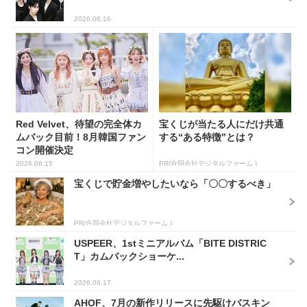
2026.06.16
Red Velvet、待望の完全体カ
宝くじが当たる人にだけ共通
ムバック目前！8月韓国ファン
する“ある特徴”とは？
コン開催決定
2026.06.15
PR(合同会社デジタルファーム )
宝くじで貯金増やしたいなら「〇〇するべき」
PR(合同会社デジタルファーム )
USPEER、1stミニアルバム「BITE DISTRIC
T」カムバックショーケ...
2026.06.17
AHOF、7月の新作リリースに先駆けバスキン