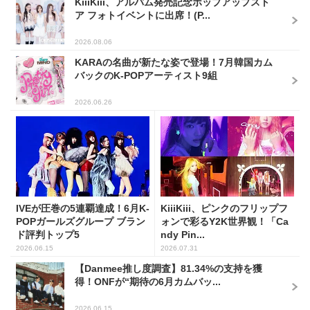
KiiiKiii、アルバム発売記念ポップアップスト
ア フォトイベントに出席！(P...
2026.08.06
KARAの名曲が新たな姿で登場！7月韓国カム
バックのK-POPアーティスト9組
2026.06.26
IVEが圧巻の5連覇達成！6月K-
KiiiKiii、ピンクのフリップフ
POPガールズグループ ブラン
ォンで彩るY2K世界観！「Ca
ド評判トップ5
ndy Pin...
2026.06.15
2026.07.31
【Danmee推し度調査】81.34%の支持を獲
得！ONFが“期待の6月カムバッ...
2026.06.15