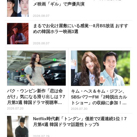
メ映画「ギル」で声優共演
2026.08.07
まるでお化け屋敷にいる感覚‥8月BS放送 おすす
めの韓国ホラー映画3選
2026.08.07
パク・ウンビン新作「恋は命
キム・ヘス＆キム・ジフン、
がけ」気になる滑り出しは？7
SBSパワーFM「2時脱出カル
月第3週 韓国ドラマ視聴率ラ
トショー」の収録に参加！
ンキング
(PHOTO7枚)
2026.07.20
2026.07.30
Netflix時代劇「トングン」僅差で2週連続1位！7
月第4週 韓国ドラマ話題性トップ5
2026.07.29