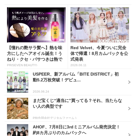
【憧れの艶サラ髪へ】熱を味
Red Velvet、今夏ついに完全
方にしたヘアオイル誕生！う
体で帰還！8月カムバックを公
ねり・クセ・パサつきは熱で
式発表
補...
PR(SEVEN BEAUTY)
2026.06.11
USPEER、新アルバム「BITE DISTRICT」初
動5.2万枚突破！デビュ...
2026.06.24
まだ宝くじ“適当に”買ってる？それ、当たらな
い人の典型です
PR(合同会社デジタルファーム )
AHOF、7月8日に3rdミニアルバム発売決定！
約8カ月ぶりのカムバックへ