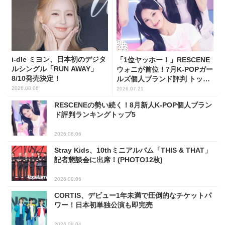
i-dle ミヨン、日本初のデジタ
「1位ヤッホー！」RESCENE
ルシングル「RUN AWAY」
ウォニが首位！7月K-POPガー
8/10発売決定！
ルズ個人ブランド評判 トップ
5
2026.08.06
2026.07.21
RESCENEの勢い続く！8月新人K-POP個人ブラン
ド評判ランキングトップ5
2026.08.06
Stray Kids、10thミニアルバム「THIS & THAT」
記者懇談会に出席！(PHOTO12枚)
2026.08.06
CORTIS、デビュー1年未満で圧倒的なチケットパ
ワー！日本初単独公演も即完売
2026.08.04