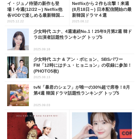
イ・ジュノ待望の新作も登
Netflixから２作も出撃！来週
場！今週(12/22～) Netflix他
(8月18日～) 日本配信開始の最
各VODで楽しめる最新韓国ド
新韓国ドラマ４選
ラマ５選
2025.12.22
2025.08.12
少女時代 ユナ、4週連続No.1！25年9月第2週 韓ド
ラ出演者話題性ランキング トップ5
2025.09.18
少女時代 ユナ & アン・ボヒョン、SBSパワー
FM「12時にはチュ・ヒョニョン」の収録に参加！
(PHOTO5枚)
2025.08.13
tvN「暴君のシェフ」が唯一の30%超で席巻！8月
第4週 韓国ドラマ話題性ランキング トップ5
2025.09.03