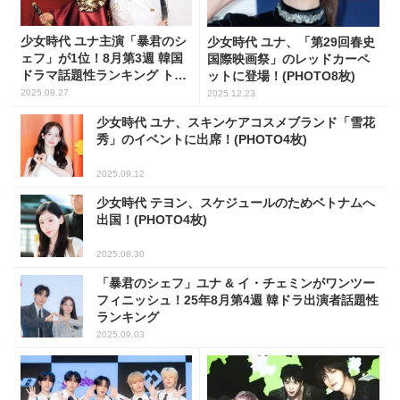
少女時代 ユナ主演「暴君のシ
少女時代 ユナ、「第29回春史
ェフ」が1位！8月第3週 韓国
国際映画祭」のレッドカーペ
ドラマ話題性ランキング トッ
ットに登場！(PHOTO8枚)
プ5
2025.08.27
2025.12.23
少女時代 ユナ、スキンケアコスメブランド「雪花
秀」のイベントに出席！(PHOTO4枚)
2025.09.12
少女時代 テヨン、スケジュールのためベトナムへ
出国！(PHOTO4枚)
2025.08.30
「暴君のシェフ」ユナ & イ・チェミンがワンツー
フィニッシュ！25年8月第4週 韓ドラ出演者話題性
ランキング
2025.09.03