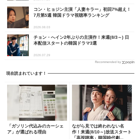
コン・ヒョジン主演「人妻キラー」初回7%超え！
7月第5週 韓国ドラマ視聴率ランキング
2026.08.03
チョン・へイン2年ぶりの主演作！来週(8/3～) 日
本配信スタートの韓国ドラマ3選
2026.07.29
Recommended by
現在読まれています！
「ガソリン代込みのカーシェ
ながら見では終われない名
ア」が選ばれる理由
作！来週(8/10～)放送スタート
「高視聴率」韓国時代劇...