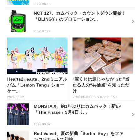
2026.06.18
NCT 127、カムバック・カウントダウン開始！
「BLINGY」のプロモーション...
2026.07.29
Hearts2Hearts、2ndミニアル
“宝くじは運じゃなかった”当
バム「Lemon Tang」ショー
たる人の“共通点”を知っただ
ケー...
け
2026.06.22
PR(合同会社デジタルファーム )
MONSTA X、約1年ぶりにカムバック！新EP
「The Phase」9月4日リ...
2026.08.07
Red Velvet、夏の新曲「Surfin’ Boy」をファ
ンコンサートで初披...