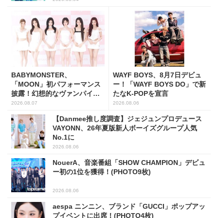
BABYMONSTER、
WAYF BOYS、8月7日デビュ
「MOON」初パフォーマンス
ー！「WAYF BOYS DO」で新
披露！幻想的なヴァンパイア
たなK-POPを宣言
の世界観を表現
2026.08.07
2026.08.06
【Danmee推し度調査】ジェジュンプロデュース
VAYONN、26年夏版新人ボーイズグループ人気
No.1に
2026.08.06
NouerA、音楽番組「SHOW CHAMPION」デビュ
ー初の1位を獲得！(PHOTO9枚)
2026.08.06
aespa ニンニン、ブランド「GUCCI」ポップアッ
プイベントに出席！(PHOTO4枚)