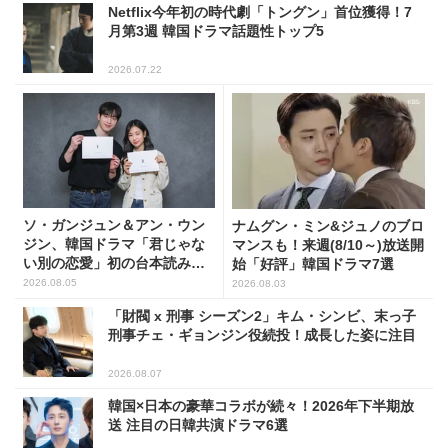
Netflix今年初の時代劇「トングン」首位獲得！7
月第3週 韓国ドラマ話題性トップ5
2026.07.22
ソ・ガンジュン＆アン・ウン
ナムグン・ミン&ジュノのブロ
ジン、韓国ドラマ「君じゃな
マンスも！来週(8/10～)放送開
い別の恋愛」初の台本読み合
始「好評」韓国ドラマ7選
わせで抜群のケミ
2026.08.05
2026.08.03
「財閥 x 刑事 シーズン2」キム・シンビ、末っ子
刑事チェ・ギョンジン役続投！成長した姿に注目
2026.08.07
韓国×日本の豪華コラボが続々！2026年下半期放
送 注目の日韓共演ドラマ6選