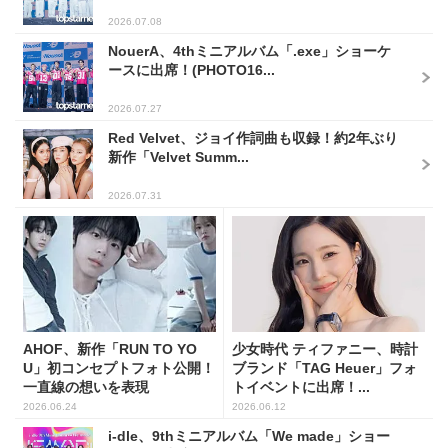
2026.07.08
NouerA、4thミニアルバム「.exe」ショーケ
ースに出席！(PHOTO16...
2026.07.27
Red Velvet、ジョイ作詞曲も収録！約2年ぶり
新作「Velvet Summ...
2026.07.31
AHOF、新作「RUN TO YO
少女時代 ティファニー、時計
U」初コンセプトフォト公開！
ブランド「TAG Heuer」フォ
一直線の想いを表現
トイベントに出席！...
2026.06.24
2026.06.12
i-dle、9thミニアルバム「We made」ショー