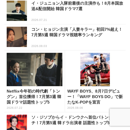
イ・ジュニョン入隊前最後の主演作も！8月本国放
送&配信開始 韓国ドラマ7選
2026.07.21
コン・ヒョジン主演「人妻キラー」初回7%超え！
7月第5週 韓国ドラマ視聴率ランキング
2026.08.03
Netflix今年初の時代劇「トン
WAYF BOYS、8月7日デビュ
グン」首位獲得！7月第3週 韓
ー！「WAYF BOYS DO」で新
国ドラマ話題性トップ5
たなK-POPを宣言
2026.07.22
2026.08.06
ソ・ジソブからイ・ドンウクへ首位バトンタッ
チ！7月第5週 韓ドラ出演者 話題性トップ5