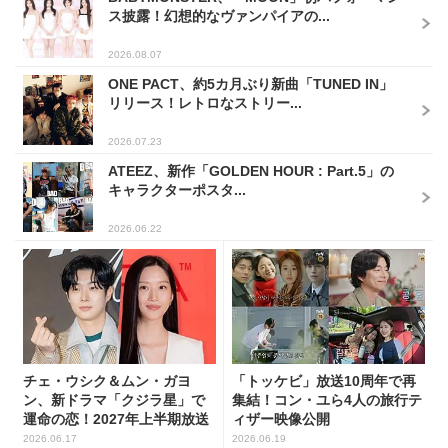
ス披露！幻想的なヴァンパイアの...
2026.08.07
ONE PACT、約5カ月ぶり新曲「TUNED IN」
リリース！レトロなストリー...
2026.07.23
ATEEZ、新作「GOLDEN HOUR : Part.5」の
キャラクターポスタ...
2026.06.22
チェ・ウシク＆ムン・ガヨ
「トッケビ」放送10周年で再
ン、新ドラマ「クジラ星」で
集結！コン・ユら4人の旅行テ
運命の恋！2027年上半期放送
ィザー映像公開
2026.06.17
2026.06.19