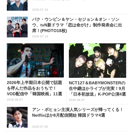
2026.07.24
パク・ウンビン＆ヤン・セジョン＆オン・ソン
ウ、tvN新ドラマ「恋は命がけ」制作発表会に出
席！(PHOTO18枚)
2026.07.14
2026年上半期日本公開で話題
NCT127＆BABYMONSTERの
を呼んだ作品をおうちで！
生中継ほかライブが充実！9月
VOD配信中「韓国映画」11選
「日本初放送」K-POP公演4選
2026.08.07
2026.08.07
アン・ボヒョン主演人気シリーズが帰ってくる！
Netflixほか8月配信開始 韓国ドラマ4選
2026.07.30