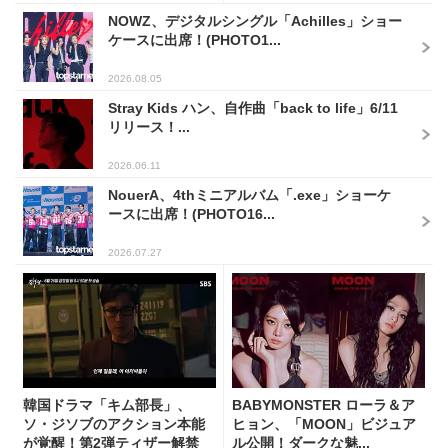
NOWZ、デジタルシングル「Achilles」ショー
ケースに出席！(PHOTO1...
2026.08.05
Stray Kids ハン、自作曲「back to life」6/11
リリース！...
2026.06.11
NouerA、4thミニアルバム「.exe」ショーケ
ースに出席！(PHOTO16...
2026.07.27
韓国ドラマ「キム部長」、
BABYMONSTER ローラ＆ア
ソ・ジソブのアクション本能
ヒョン、「MOON」ビジュア
が覚醒！第2弾ティザー解禁
ル公開！ダークな魅...