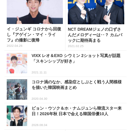
イ・ジュンギ コロナから回復
NCT DREAMジェノの口ずさ
し『アゲイン・マイ・ライ
んだメロディーは‥？ カムバ
フ』の撮影に復帰
ックに期待高まる
2022.04.26
2021.02.25
VIXX レオ＆EXO シウミン 2ショット写真が話題
「スキンシップが好き」
2021.11.11
コロナ渦のなか、感染症としぶとく戦う人間模様
を描いた韓国映画まとめ
2020.04.30
ビョン・ウソク＆ホ・ナムジュンら韓流スター来
日！2026年秋 日本で会える韓国俳優10人
2026.08.04