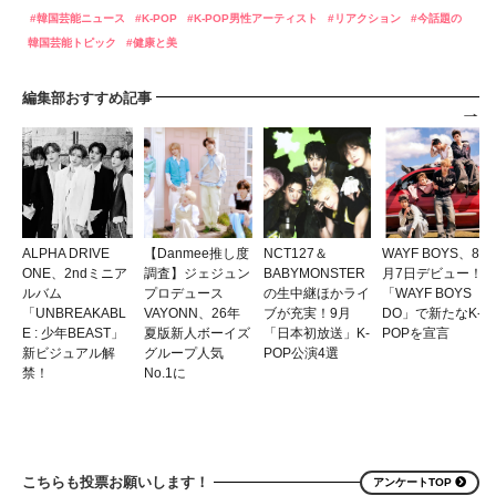
韓国芸能ニュース
K-POP
K-POP男性アーティスト
リアクション
今話題の
韓国芸能トピック
健康と美
編集部おすすめ記事
ALPHA DRIVE
【Danmee推し度
NCT127＆
WAYF BOYS、8
ONE、2ndミニア
調査】ジェジュン
BABYMONSTER
月7日デビュー！
ルバム
プロデュース
の生中継ほかライ
「WAYF BOYS
「UNBREAKABL
VAYONN、26年
ブが充実！9月
DO」で新たなK-
E : 少年BEAST」
夏版新人ボーイズ
「日本初放送」K-
POPを宣言
新ビジュアル解
グループ人気
POP公演4選
禁！
No.1に
こちらも投票お願いします！
アンケートTOP