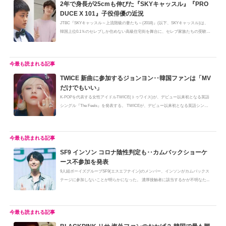
2年で身長が25cmも伸びた『SKYキャッスル』『PRO
DUCE X 101』子役俳優の近況
JTBC『SKYキャッスル～上流階級の妻たち～(2018)』(以下、SKYキャッスル)は、
韓国上位0.1％のセレブしか住めない高級住宅街を舞台に、セレブ家族たちの受験
戦...
TWICE 新曲に参加するジョンヨン‥韓国ファンは「MV
だけでもいい」
K-POPを代表する女性アイドルTWICE(トゥワイス)が、デビュー以来初となる英語
シングル『The Feels』を発表する。 TWICEが、デビュー以来初となる英語シング
ル...
SF9 インソン コロナ陰性判定も‥カムバックショーケ
ース不参加を発表
9人組ボーイズグループSF9(エスエフナイン)のメンバー、インソンがカムバックス
テージに参加しないことが明らかになった。 濃厚接触者に該当するかが不明なた...