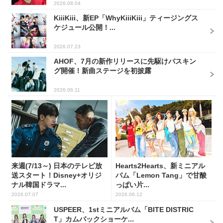
2026.08.04
KiiiKiii、新EP「WhyKiiiKiii」ティージングス
ケジュール公開！...
2026.07.23
AHOF、7月の新作リリースに先駆けバスキン
グ開催！新曲ステージを初披露
2026.06.11
来週(7/13～) 日本のテレビ放
Hearts2Hearts、新ミニアル
送スタート！Disney+オリジ
バム「Lemon Tang」で甘酸
ナル韓国ドラマ...
っぱい片...
2026.07.07
2026.06.12
USPEER、1stミニアルバム「BITE DISTRIC
T」カムバックショーケ...