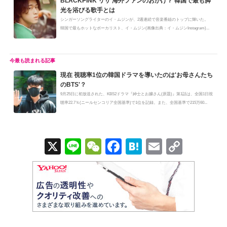
BLACKPINK リサ 海外ファンのおかげ？ 韓国で最も脚
光を浴びる歌手とは
シンガーソングライターのイ・ムジンが、2週連続で音楽番組のトップに輝いた。
韓国で最もホットなボーカリスト、イ・ムジン(画像出典：イ・ムジンInstagram)...
現在 視聴率1位の韓国ドラマを導いたのは'お母さんたち
のBTS'？
9月25日に初放送された、KBS2ドラマ『紳士とお嬢さん(原題)』第1話は、全国1日視
聴率22.7％(ニールセンコリア全国基準)で1位を記録。また、全国基準で215万60...
X
Li
W
F
H
E
C
n
e
a
at
m
o
e
C
c
e
ail
p
h
e
n
y
at
b
a
Li