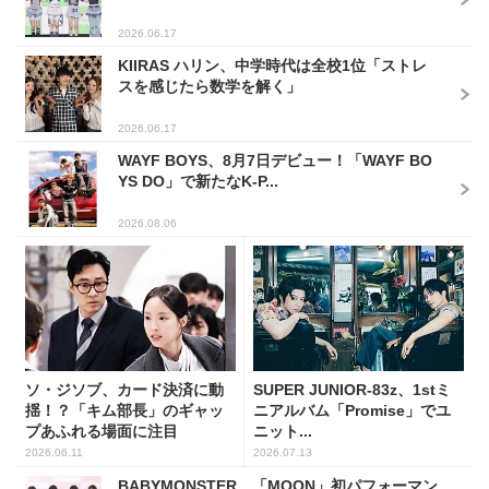
2026.06.17
KIIRAS ハリン、中学時代は全校1位「ストレ
スを感じたら数学を解く」
2026.06.17
WAYF BOYS、8月7日デビュー！「WAYF BO
YS DO」で新たなK-P...
2026.08.06
ソ・ジソブ、カード決済に動
SUPER JUNIOR-83z、1stミ
揺！？「キム部長」のギャッ
ニアルバム「Promise」でユ
プあふれる場面に注目
ニット...
2026.06.11
2026.07.13
BABYMONSTER、「MOON」初パフォーマン