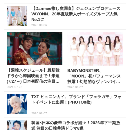
【Danmee推し度調査】ジェジュンプロデュース
VAYONN、26年夏版新人ボーイズグループ人気
No.1に
2026.08.06
【週韓スケジュール】最新韓
BABYMONSTER、
ドラから韓国映画まで！来週
「MOON」初パフォーマンス
(7/27～) 日本初配信の注目作3
披露！幻想的なヴァンパイア
選
の世界観を表現
2026.07.23
2026.08.07
TXT ヒュニンカイ、ブランド「フェラガモ」フォ
トイベントに出席！(PHOTO8枚)
2026.08.07
韓国×日本の豪華コラボが続々！2026年下半期放
送 注目の日韓共演ドラマ6選