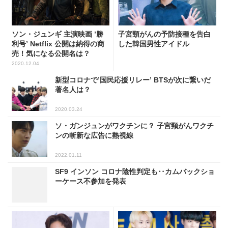
ソン・ジュンギ 主演映画 ’勝
子宮頸がんの予防接種を告白
利号’ Netflix 公開は納得の商
した韓国男性アイドル
売！気になる公開名は？
2020.12.04
新型コロナで’国民応援リレー’ BTSが次に繋いだ
著名人は？
2020.03.24
ソ・ガンジュンがワクチンに？ 子宮頸がんワクチ
ンの斬新な広告に熱視線
2022.01.11
SF9 インソン コロナ陰性判定も‥カムバックショ
ーケース不参加を発表