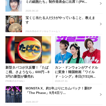
ミの細胞たち」制作発表会に出席！(PH...
2026.06.10
宝くじ当たる人だけがやっていること、教えま
す
PR(合同会社デジタルファーム )
新型タバコが大反響！「たば
カン・ドンウォンがアイドル
こ税、さようなら」600円→8
に変身！韓国映画「ワイル
3円の新型が爆売れ
ド・シング」本日(7/31)N...
PR(株式会社HAL)
2026.07.31
MONSTA X、約1年ぶりにカムバック！新EP
「The Phase」9月4日リ...
2026.08.07