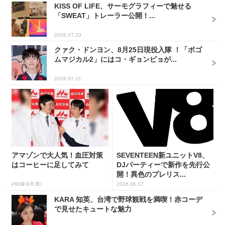
KISS OF LIFE、サーモグラフィーで魅せる
「SWEAT」トレーラー公開！...
2026.07.23
クァク・ドンヨン、8月25日現役入隊 ！「ボゴ
ムマジカル2」にはコ・ギョンピョが...
2026.07.21
アマゾンで大人気！血圧対策
SEVENTEEN新ユニットV8、
はコーヒーに足してみて
DJパーティーで新作を先行公
開！異色のプレリス...
PR(森永乳業)
2026.06.17
KARA 知英、台湾で野球観戦を満喫！赤コーデ
で見せたキュートな魅力