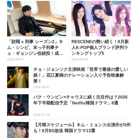
「財閥 x 刑事 シーズン2」キ
RESCENEの勢い続く！8月新
ム・シンビ、末っ子刑事チ
人K-POP個人ブランド評判ラ
ェ・ギョンジン役続投！成長
ンキングトップ5
した姿に注目
2026.08.07
2026.08.06
チョ・ジョンソク主演映画「世界で最後の愛しい
娘！」花江夏樹のナレーション入り予告映像解
禁！
2026.08.07
パク・ウンビン×チャウヌに続く注目作は？2026
年下半期配信予定「Netflix韓国ドラマ」8選
2026.07.28
【月韓スケジュール】キム・ミョンス出演作が3作
も！8月BS放送 韓国ドラマ13選