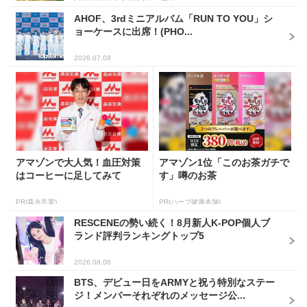
AHOF、3rdミニアルバム「RUN TO YOU」シ
ョーケースに出席！(PHO...
2026.07.08
アマゾンで大人気！血圧対策
アマゾン1位「このお茶ガチで
はコーヒーに足してみて
す」噂のお茶
PR(森永乳業)
PR(ハーブ健康本舗)
RESCENEの勢い続く！8月新人K-POP個人ブ
ランド評判ランキングトップ5
2026.08.06
BTS、デビュー日をARMYと祝う特別なステー
ジ！メンバーそれぞれのメッセージ公...