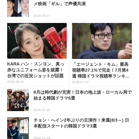
メ映画「ギル」で声優共演
2026.08.07
KARA ハン・スンヨン、真っ
「エージェント・キム」最高
赤なユニフォーム姿を披露！
視聴率27.1%で完走！7月第4
台湾での近況ショットが話題
週 韓国ドラマ視聴率ランキン
グ
2026.08.04
2026.07.27
8月は時代劇が充実！日本の地上波・ローカル局で
始まる韓国ドラマ6選
2026.07.30
チョン・へイン2年ぶりの主演作！来週(8/3～) 日
本配信スタートの韓国ドラマ3選
2026.07.29