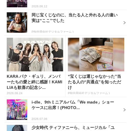
2026.06.12
同じ宝くじなのに、当たる人と外れる人の違い
実は“ここ”でした
PR(合同会社デジタルファーム )
KARA パク・ギュリ、メンバ
“宝くじは運じゃなかった”当
ーたちの愛と絆に感謝！KAMI
たる人の“共通点”を知っただ
LIAも歓喜の記念シ...
け
2026.06.24
PR(合同会社デジタルファーム )
i-dle、9thミニアルバム「We made」ショー
ケースに出席！(PHOTO...
2026.07.06
少女時代 ティファニーら、ミュージカル「ユ