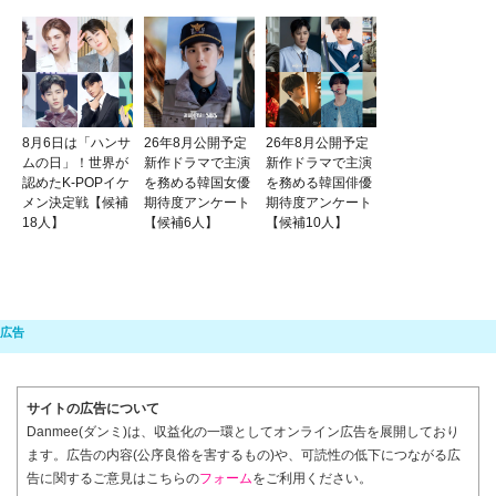
8月6日は「ハンサ
26年8月公開予定
26年8月公開予定
ムの日」！世界が
新作ドラマで主演
新作ドラマで主演
認めたK-POPイケ
を務める韓国女優
を務める韓国俳優
メン決定戦【候補
期待度アンケート
期待度アンケート
18人】
【候補6人】
【候補10人】
サイトの広告について
Danmee(ダンミ)は、収益化の一環としてオンライン広告を展開しており
ます。広告の内容(公序良俗を害するもの)や、可読性の低下につながる広
告に関するご意見はこちらの
フォーム
をご利用ください。