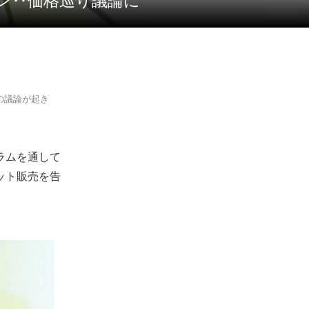
ウォン‥価格巡り議論に
格の議論が起き
グラムを通して
ット販売を告