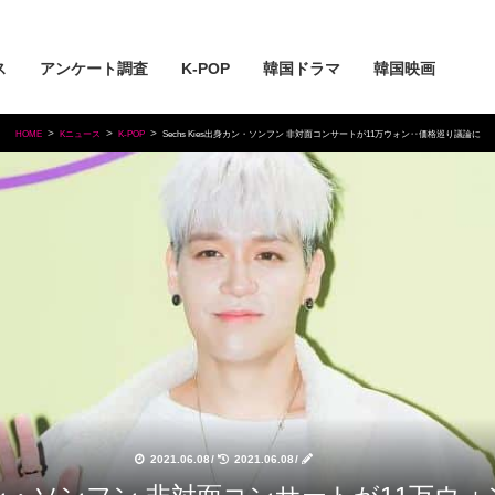
ス
アンケート調査
K-POP
韓国ドラマ
韓国映画
HOME
Kニュース
K-POP
Sechs Kies出身カン・ソンフン 非対面コンサートが11万ウォン‥価格巡り議論に
2021.06.08
/
2021.06.08
/