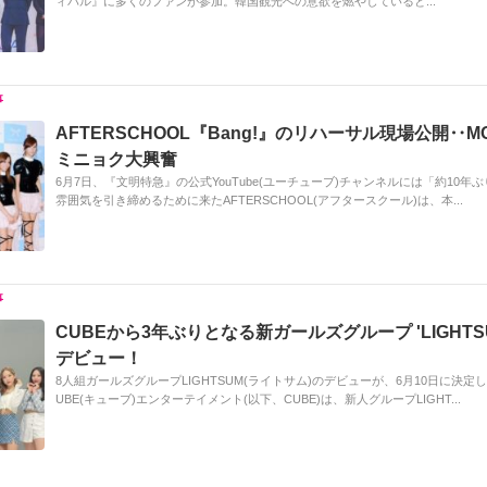
ィバル』に多くのファンが参加。韓国観光への意欲を燃やしていると...
AFTERSCHOOL『Bang!』のリハーサル現場公開‥MO
ミニョク大興奮
6月7日、『文明特急』の公式YouTube(ユーチューブ)チャンネルには「約10年ぶ
雰囲気を引き締めるために来たAFTERSCHOOL(アフタースクール)は、本...
CUBEから3年ぶりとなる新ガールズグループ 'LIGHTSUM
デビュー！
8人組ガールズグループLIGHTSUM(ライトサム)のデビューが、6月10日に決定し
UBE(キューブ)エンターテイメント(以下、CUBE)は、新人グループLIGHT...