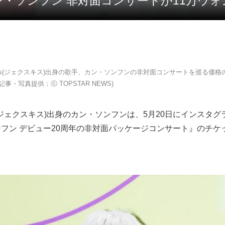
s出身カン・ソンフン 非対面コンサートが11万
 Kies(ジェクスキス)出身の歌手、カン・ソンフンの非対面コンサートを巡る価
記事・写真提供：ⓒ TOPSTAR NEWS)
Kies(ジェクスキス)出身のカン・ソンフンは、5月20日にインスタ
フン デビュー20周年の非対面パッケージコンサート』のチケ