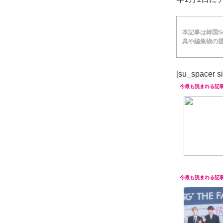
本記事は韓国Soc
真や編集物の提
[su_spacer s