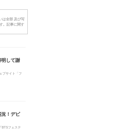
あるいは全部 及び写
ます。記事に関す
で解明して謝
ウェブサイト「フ
盛況！デビ
BTSフェステ