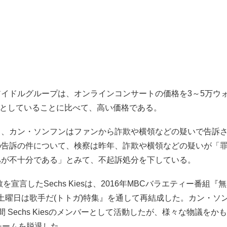
イドルグループは、オンラインコンサートの価格を3～5万ウォン(
円)台としていることに比べて、高い価格である。
ち、カン・ソンフンはファンから詐欺や横領などの疑いで告訴
の告訴の件について、検察は昨年、詐欺や横領などの疑いが「
拠が不十分である」とみて、不起訴処分を下している。
散を宣言したSechs Kiesは、2016年MBCバラエティー番組
 土曜日は歌手だ(トトガ)特集』を通して再結成した。カン・ソ
 Sechs Kiesのメンバーとして活動したが、様々な物議をかも
チームを脱退した。