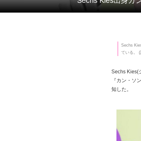
Sechs Kie
Sechs
ている。 (
Sechs 
『カン・ソン
知した。