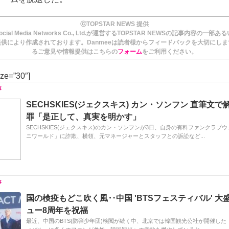
ⓒTOPSTAR NEWS 提供
ial Media Networks Co., Ltd.が運営するTOPSTAR NEWSの記事内容の一部
供により作成されております。Danmeeは読者様からフィードバックを大切にし
るご意見や情報提供はこちらの
フォーム
をご利用ください。
ize=”30″]
SECHSKIES(ジェクスキス) カン・ソンフン 直筆文
罪「是正して、真実を明かす」
SECHSKIES(ジェクスキス)のカン・ソンフンが3日、自身の有料ファンクラブ
ニワールド」に詐欺、横領、元マネージャーとスタッフとの訴訟など...
国の検疫もどこ吹く風‥中国 'BTSフェスティバル' 大
ュー8周年を祝福
最近、中国のBTS(防弾少年団)検閲が続く中、北京では韓国観光公社が開催した『