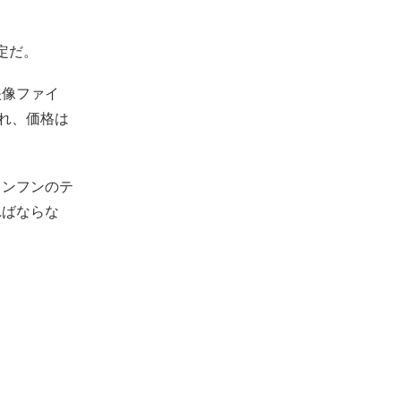
定だ。
映像ファイ
れ、価格は
ソンフンのテ
ればならな