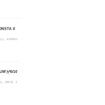
NSTA X
りに、K-POPの
'が6/10
た。6月7日、C