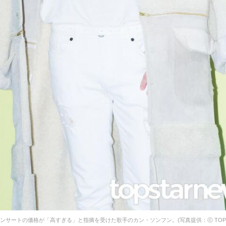
ンサートの価格が「高すぎる」と指摘を受けた歌手のカン・ソンフン。(写真提供：ⓒ TOPSTA