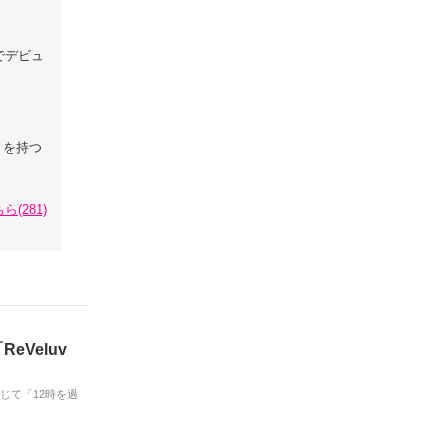
」でデビュ
トを持つ
ら(281)
eVeluv
通じて「12時を過