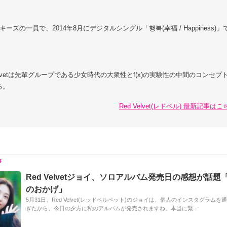
キーズの一員で、2014年8月にデジタルシングル「행복(幸福 / Happiness)
Velvetは先輩グループである少女時代の大衆性とf(x)の実験性の中間のコンセプ
る。
Red Velvet(レドベル) 最新記事はこち
Red Velvetジョイ、ソロアルバム発売日の感想が話題「R
のおかげ」
5月31日、Red Velvet(レッドベルベット)のジョイは、個人のインスタグラムを
ぎたから、今日の夕方に私のアルバムが発売されますね。本当に緊...