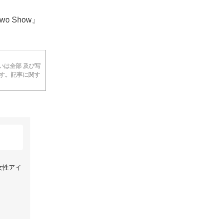
o Show』
あるいは全部 及び写
ます。記事に関す
組女性アイ