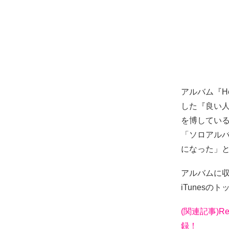
アルバム『H
した『良い人が
を博してい
「ソロアル
になった」
アルバムに
iTunes
(関連記事)Re
録！