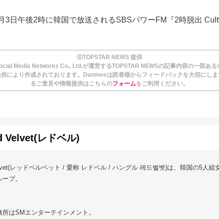
3日午後2時に韓国で放送されるSBSパワーFM『2時脱出 Cultw
。
ⓒTOPSTAR NEWS 提供
ial Media Networks Co., Ltd.が運営するTOPSTAR NEWSの記事内容の一部
供により作成されております。Danmeeは読者様からフィードバックを大切にし
るご意見や情報提供はこちらの
フォーム
をご利用ください。
d Velvet(レドベル)
Velvet(レッドベルベット / 愛称 レドベル / ハングル 레드벨벳)は、韓国の5人
ループ。
務所はSMエンターテインメント。