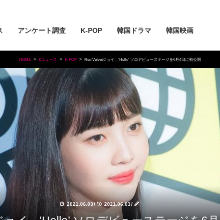
ス
アンケート調査
K-POP
韓国ドラマ
韓国映画
HOME
Kニュース
K-POP
Red Velvetジョイ、’Hello’ ソロデビューステージを6月4日に初公開
2021.06.03
/
2021.06.03
/