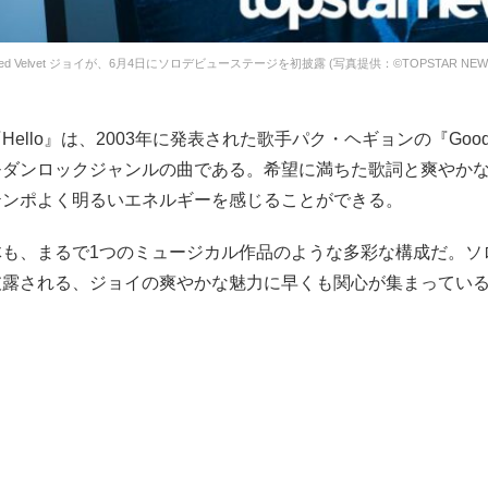
ed Velvet ジョイが、6月4日にソロデビューステージを初披露 (写真提供：©TOPSTAR NEW
ello』は、2003年に発表された歌手パク・ヘギョンの『Good
モダンロックジャンルの曲である。希望に満ちた歌詞と爽やか
テンポよく明るいエネルギーを感じることができる。
体も、まるで1つのミュージカル作品のような多彩な構成だ。ソ
披露される、ジョイの爽やかな魅力に早くも関心が集まってい