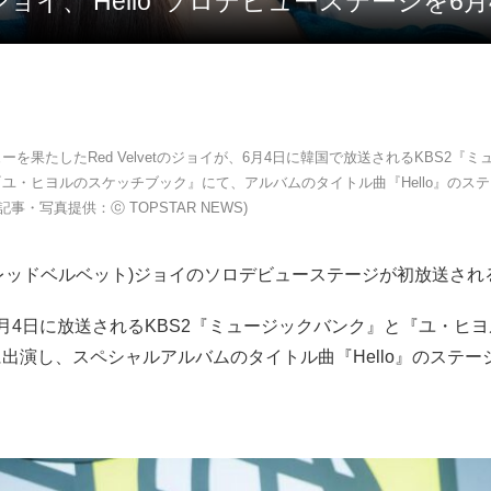
lvetジョイ、’Hello’ ソロデビューステージを
ーを果たしたRed Velvetのジョイが、6月4日に韓国で放送されるKBS2『
ユ・ヒヨルのスケッチブック』にて、アルバムのタイトル曲『Hello』のス
記事・写真提供：ⓒ TOPSTAR NEWS)
レッドベルベット)ジョイのソロデビューステージが初放送され
月4日に放送されるKBS2『ミュージックバンク』と『ユ・ヒ
出演し、スペシャルアルバムのタイトル曲『Hello』のステー