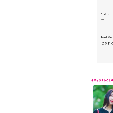
SMルー
ー。
Red 
とされ