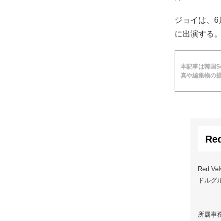
ジョイは、6月
に出演する
本記事は韓国Soc
真や編集物の提
Re
Red 
ドルグ
所属事