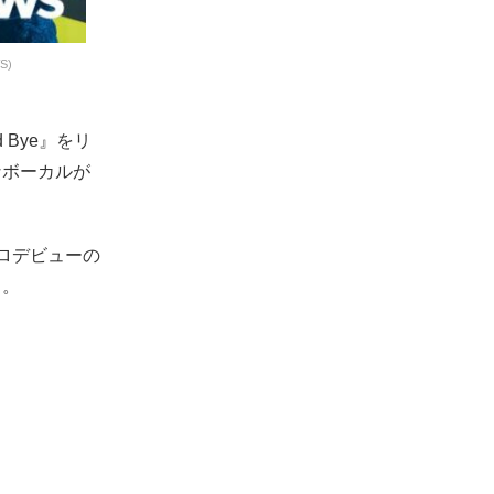
S)
 Bye』をリ
なボーカルが
ロデビューの
る。