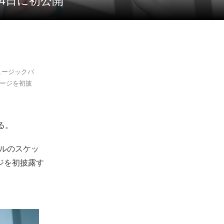
6月4日に初公開
ミュージックバ
テージを初披
る。
ヨルのスケッ
ジを初披露す