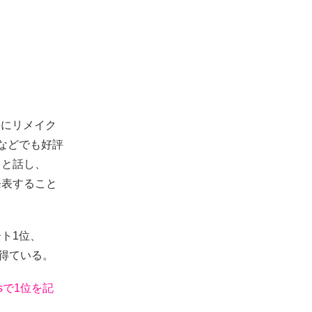
去にリメイク
e』などでも好評
」と話し、
発表すること
ト1位、
を得ている。
esで1位を記