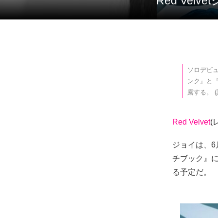
Red Ve
ソロデビュ
ンク』と『
露する。 (
Red Velvet
(
ジョイは、6
チブック』に
る予定だ。