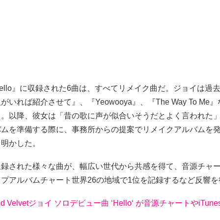
ello』に収録された6曲は、すべてリメイク曲だ。ジョイは過
いれば紹介させて』、『Yeowooya』、『The Way To M
る。以降、彼女は「昔の歌に声が似合いそうだとよく言われた
バムを準備する際に、事務所からの提案でリメイクアルバムを
と明かした。
収録された様々な曲が、幅広い世代から共感を得て、音源チャー
のトップアルバムチャート世界26の地域で1位を記録するなど反響
d Velvetジョイ ソロデビュー曲 ‘Hello‘ が音源チャートやiTun