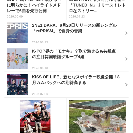
に明らかに！ハイライトメド
「TUNED IN」リリース！レト
レーで6曲を先行公開
ロなストリー...
2026.06.09
2026.07.23
2NE1 DARA、6月20日リリースの新シングル
「rePRISM」で自身の音楽...
2026.06.15
K-POP界の「モナキ」？歌で魅せるも共通点
の注目韓国歌謡グループ4組
2026.06.18
KISS OF LIFE、新たなスポイラー映像公開！8
月カムバックへの期待高まる
2026.07.06