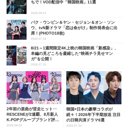
ちで！VOD配信中「韓国映画」11選
2026.08.07
パク・ウンビン＆ヤン・セジョン＆オン・ソン
ウ、tvN新ドラマ「恋は命がけ」制作発表会に出
席！(PHOTO18枚)
2026.07.14
8/21～1週間限定4K上映の韓国映画「新感染」、
本編の見どころを凝縮した“映画チラ見せマン
ガ”を公開！
2026.07.31
2年前の楽曲が逆走ヒット･･
韓国×日本の豪華コラボが
RESCENEが2連覇、8月新人
続々！2026年下半期放送 注目
K-POPグループブランド評判
の日韓共演ドラマ6選
トップ5
2026.08.04
2026.07.24