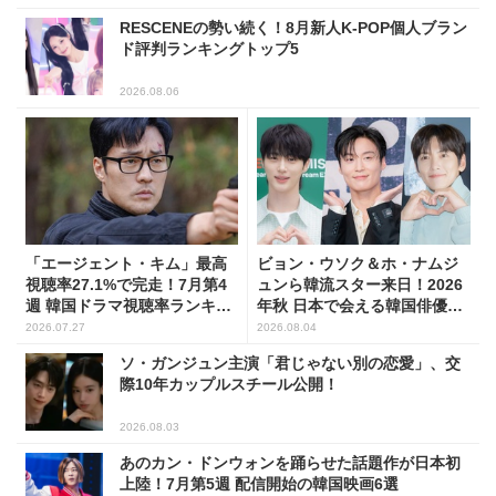
RESCENEの勢い続く！8月新人K-POP個人ブラン
ド評判ランキングトップ5
2026.08.06
「エージェント・キム」最高
ビョン・ウソク＆ホ・ナムジ
視聴率27.1%で完走！7月第4
ュンら韓流スター来日！2026
週 韓国ドラマ視聴率ランキン
年秋 日本で会える韓国俳優10
グ
人
2026.07.27
2026.08.04
ソ・ガンジュン主演「君じゃない別の恋愛」、交
際10年カップルスチール公開！
2026.08.03
あのカン・ドンウォンを踊らせた話題作が日本初
上陸！7月第5週 配信開始の韓国映画6選