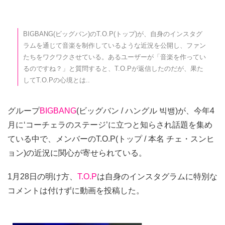
BIGBANG(ビッグバン)のT.O.P(トップ)が、自身のインスタグ
ラムを通じて音楽を制作しているような近況を公開し、ファン
たちをワクワクさせている。あるユーザーが「音楽を作ってい
るのですね？」と質問すると、T.O.Pが返信したのだが、果た
してT.O.Pの心境とは..
グループ
BIGBANG
(ビッグバン / ハングル 빅뱅)が、今年4
月に‘コーチェラのステージ’に立つと知らされ話題を集め
ている中で、メンバーのT.O.P(トップ / 本名 チェ・スンヒ
ョン)の近況に関心が寄せられている。
1月28日の明け方、
T.O.P
は自身のインスタグラムに特別な
コメントは付けずに動画を投稿した。