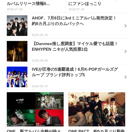
ルバムリリース情報6...
にファンほっこり
2026.07.03
2026.07.10
AHOF、7月8日に3rdミニアルバム発売決定！
約8カ月ぶりのカムバックへ
2026.06.16
【Danmee推し度調査】マイケル愛でも話題！
ENHYPEN ニキが人気投票1位
2026.06.09
IVEが圧巻の5連覇達成！6月K-POPガールズグ
ループ ブランド評判トップ5
2026.06.15
ONF、新アルバム全貌が徐々
ONE PACT、約5カ月ぶり新曲