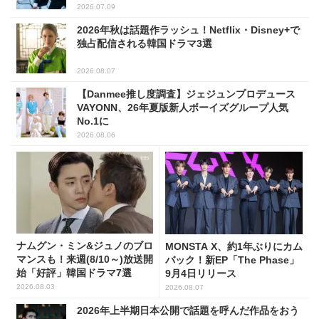
2026.07.09
2026年秋は話題作ラッシュ！Netflix・Disney+で
独占配信される韓国ドラマ3選
2026.08.07
【Danmee推し度調査】ジェジュンプロデュース
VAYONN、26年夏版新人ボーイズグループ人気
No.1に
2026.08.06
ナムグン・ミン&ジュノのブロ
MONSTA X、約1年ぶりにカム
マンスも！来週(8/10～)放送開
バック！新EP「The Phase」
始「好評」韓国ドラマ7選
9月4日リリース
2026.08.03
2026.08.07
2026年上半期日本公開で話題を呼んだ作品をおう