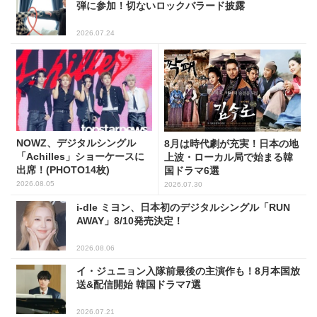
弾に参加！切ないロックバラード披露
2026.07.24
NOWZ、デジタルシングル
8月は時代劇が充実！日本の地
「Achilles」ショーケースに
上波・ローカル局で始まる韓
出席！(PHOTO14枚)
国ドラマ6選
2026.08.05
2026.07.30
i-dle ミヨン、日本初のデジタルシングル「RUN
AWAY」8/10発売決定！
2026.08.06
イ・ジュニョン入隊前最後の主演作も！8月本国放
送&配信開始 韓国ドラマ7選
2026.07.21