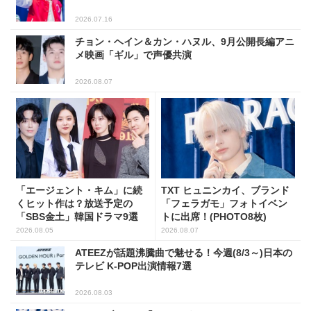
2026.07.16
チョン・ヘイン＆カン・ハヌル、9月公開長編アニ
メ映画「ギル」で声優共演
2026.08.07
「エージェント・キム」に続
TXT ヒュニンカイ、ブランド
くヒット作は？放送予定の
「フェラガモ」フォトイベン
「SBS金土」韓国ドラマ9選
トに出席！(PHOTO8枚)
2026.08.05
2026.08.07
ATEEZが話題沸騰曲で魅せる！今週(8/3～)日本の
テレビ K-POP出演情報7選
2026.08.03