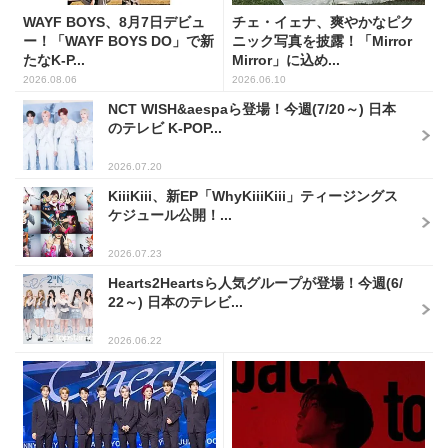
WAYF BOYS、8月7日デビュ
チェ・イェナ、爽やかなピク
ー！「WAYF BOYS DO」で新
ニック写真を披露！「Mirror
たなK-P...
Mirror」に込め...
2026.08.06
2026.06.10
NCT WISH&aespaら登場！今週(7/20～) 日本
のテレビ K-POP...
2026.07.20
KiiiKiii、新EP「WhyKiiiKiii」ティージングス
ケジュール公開！...
2026.07.23
Hearts2Heartsら人気グループが登場！今週(6/
22～) 日本のテレビ...
2026.06.22