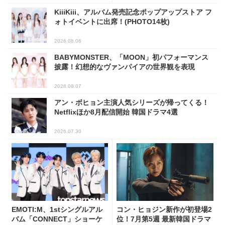
KiiiKiii、アルバム発売記念ポップアップストア フ
ォトイベントに出席！(PHOTO14枚)
2026.08.06
BABYMONSTER、「MOON」初パフォーマンス
披露！幻想的なヴァンパイアの世界観を表現
2026.08.07
アン・ボヒョン主演人気シリーズが帰ってくる！
Netflixほか8月配信開始 韓国ドラマ4選
2026.07.30
EMOTI:M、1stシングルアル
コン・ヒョジン新作が初登場2
バム「CONNECT」ショーケ
位！7月第5週 最新韓国ドラマ