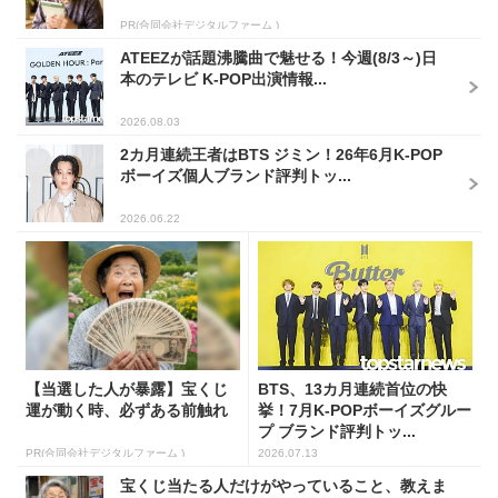
PR(合同会社デジタルファーム )
ATEEZが話題沸騰曲で魅せる！今週(8/3～)日
本のテレビ K-POP出演情報...
2026.08.03
2カ月連続王者はBTS ジミン！26年6月K-POP
ボーイズ個人ブランド評判トッ...
2026.06.22
【当選した人が暴露】宝くじ
BTS、13カ月連続首位の快
運が動く時、必ずある前触れ
挙！7月K-POPボーイズグルー
プ ブランド評判トッ...
PR(合同会社デジタルファーム )
2026.07.13
宝くじ当たる人だけがやっていること、教えま