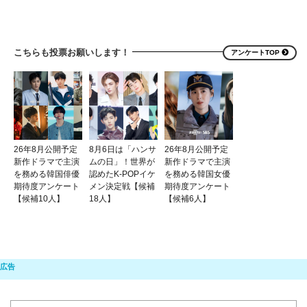
こちらも投票お願いします！
アンケートTOP
26年8月公開予定
8月6日は「ハンサ
26年8月公開予定
新作ドラマで主演
ムの日」！世界が
新作ドラマで主演
を務める韓国俳優
認めたK-POPイケ
を務める韓国女優
期待度アンケート
メン決定戦【候補
期待度アンケート
【候補10人】
18人】
【候補6人】