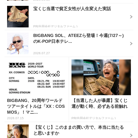
宝くじ当選で貧乏女性が人生変えた実話
PR(合同会社デジタルファーム )
BIGBANG SOL、ATEEZら登場！今週(7/27～)
のK-POP日本テレ...
2026.07.27
BIGBANG、20周年ワールド
【当選した人が暴露】宝くじ
ツアータイトルは「XX : COS
運が動く時、必ずある前触れ
MOS」！マニ...
2026.07.15
PR(合同会社デジタルファーム )
【宝くじ】このままの買い方で、本当に当たる
と思いますか