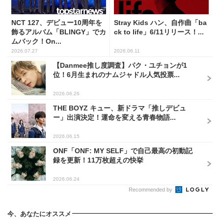
NCT 127、デビュー10周年を
Stray Kids ハン、自作曲「ba
飾るアルバム「BLINGY」でカ
ck to life」6/11リリース！...
ムバック！On...
2026.07.27
2026.06.11
【Danmee推し度調査】パク・ユチョンが1
位！6月生まれのナムジャドル人気投票...
2026.06.26
THE BOYZ キュー、新ドラマ「推しデビュ
ー」出演決定！運命を変える青春物語...
2026.06.15
ONF「ONF: MY SELF」で自己最高の初動記
録を更新！11万枚超えの快挙
2026.06.24
Recommended by
今、あなたにオススメ