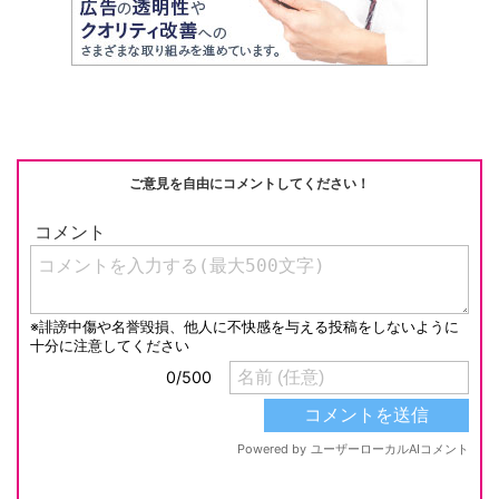
o
n
o
k
k
ご意見を自由にコメントしてください！