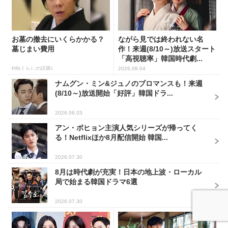
お墓の撤去にいくらかかる？
ながら見では終われない名
墓じまい費用
作！来週(8/10～)放送スタート
「高視聴率」韓国時代劇...
PR(くらしの話題)
2026.08.04
ナムグン・ミン&ジュノのブロマンスも！来週
(8/10～)放送開始「好評」韓国ドラ...
2026.08.03
アン・ボヒョン主演人気シリーズが帰ってく
る！Netflixほか8月配信開始 韓国...
2026.07.30
8月は時代劇が充実！日本の地上波・ローカル
局で始まる韓国ドラマ6選
2026.07.30