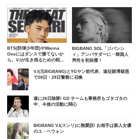
BTS(防弾少年団)やWanna
BIGBANG SOL「ジバンシ
Oneにはダンスで勝てないか
ィ」アンバサダーに‥韓国人
ら。V.Iが生き残るための戦略
男性を初抜擢！
を明かす
V.I(元BIGBANG)とYGヤン前代表、遠征賭博疑惑
で28日・29日警察に召喚
遂に26日除隊! GD チームも事務所もゴタゴタの
中、今後の活動に関心
BIGBANG V.I(スンリ)に熱愛説! お相手は新人女優
のユ・ヘウォン