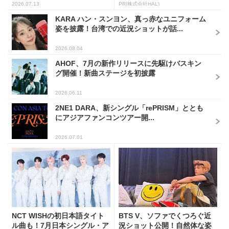
2026.07.13
PR(株式会社HAL)
KARA ハン・スンヨン、真っ赤なユニフォーム
姿を披露！台湾での近況ショットが話...
2026.08.04
AHOF、7月の新作リリースに先駆けバスキン
グ開催！新曲ステージを初披露
2026.06.11
2NE1 DARA、新シングル「rePRISM」ととも
にアジアファンコンツアー開...
2026.07.01
NCT WISHの初日本語タイト
BTS V、ソファでくつろぐ近
ル曲も！7月日本シングル・ア
況ショット公開！自然体な姿