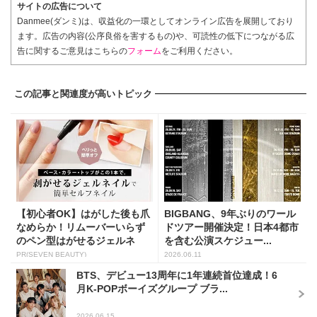
サイトの広告について
Danmee(ダンミ)は、収益化の一環としてオンライン広告を展開しており
ます。広告の内容(公序良俗を害するもの)や、可読性の低下につながる広
告に関するご意見はこちらの
フォーム
をご利用ください。
この記事と関連度が高いトピック
【初心者OK】はがした後も爪
BIGBANG、9年ぶりのワール
なめらか！リムーバーいらず
ドツアー開催決定！日本4都市
のペン型はがせるジェルネ
を含む公演スケジュー...
イ...
PR(SEVEN BEAUTY)
2026.06.11
BTS、デビュー13周年に1年連続首位達成！6
月K-POPボーイズグループ ブラ...
2026.06.15