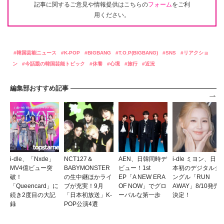
記事に関するご意見や情報提供はこちらの
フォーム
をご利
用ください。
韓国芸能ニュース
K-POP
BIGBANG
T.O.P(BIGBANG)
SNS
リアクショ
ン
今話題の韓国芸能トピック
休養
心境
旅行
近況
編集部おすすめ記事
i-dle、「Nxde」
NCT127＆
AEN、日韓同時デ
i-dle ミヨン、日
MV4億ビュー突
BABYMONSTER
ビュー！1st
本初のデジタルシ
破！
の生中継ほかライ
EP「A NEW ERA
ングル「RUN
「Queencard」に
ブが充実！9月
OF NOW」でグロ
AWAY」8/10発売
続き2度目の大記
「日本初放送」K-
ーバルな第一歩
決定！
録
POP公演4選