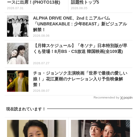
ースに出席！(PHOTO13枚)
話題性トップ5
2026.07.31
2026.08.05
ALPHA DRIVE ONE、2ndミニアルバム
「UNBREAKABLE : 少年BEAST」新ビジュアル
解禁！
2026.08.06
【月韓スケジュール】「冬ソナ」日本特別版が早
くも登場！8月BS・CS放送 韓国映画(全109選)
2026.07.27
チョ・ジョンソク主演映画「世界で最後の愛しい
娘！」花江夏樹のナレーション入り予告映像解
禁！
2026.08.07
Recommended by
現在読まれています！