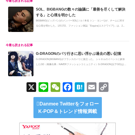
SOL、BIGBANGの数々の論議に「最善を尽くして解決
する」と心境を明かした
BIGBANG(ビッグバン)のメンバーSOL(ソル / 本名 トン・ヨンベ)が、チームに対す
る心境を明かした。1月17日、ファッション雑誌「Esquire(エスクワイア)」は、2...
G-DRAGONのパリ行きに思い浮かぶ過去の悪い記憶
G-DRAGON(BIGBANG)がフランスのパリに旅立った。 シャネルのイベントに参加
したGD（画像出典：NAVERファッションコミュニティ）G-DRAGON(以下GD)は17
日午後、...
X
Li
W
F
H
E
C
n
e
a
at
m
o
e
C
c
e
ail
p
Danmee Twitterをフォロー
K-POP＆トレンド情報満載
h
e
n
y
at
b
a
Li