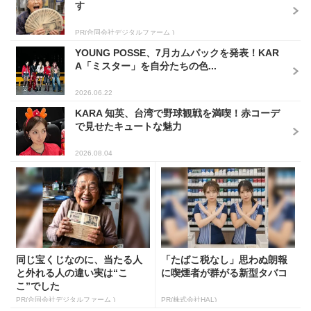
す
PR(合同会社デジタルファーム )
YOUNG POSSE、7月カムバックを発表！KAR
A「ミスター」を自分たちの色...
2026.06.22
KARA 知英、台湾で野球観戦を満喫！赤コーデ
で見せたキュートな魅力
2026.08.04
同じ宝くじなのに、当たる人
「たばこ税なし」思わぬ朗報
と外れる人の違い実は“こ
に喫煙者が群がる新型タバコ
こ”でした
PR(合同会社デジタルファーム )
PR(株式会社HAL)