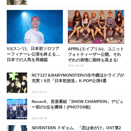
V.I(スンリ)、日本初ソロツア
APRIL(エイプリル)、ユニット
ーフィナーレ公演を終える…
フォトティーザー公開。それ
日本での人気を再確認
ぞれの表情に期待も高まる!
2018.10.09
NCT127＆BABYMONSTERの生中継ほかライブが
充実！9月「日本初放送」K-POP公演4選
2026.08.07
NouerA、音楽番組「SHOW CHAMPION」デビュ
ー初の1位を獲得！(PHOTO9枚)
2026.08.06
SEVENTEEN ドギョム、「恋は命がけ」OST第2