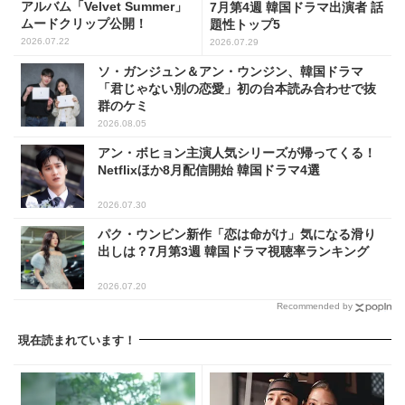
アルバム「Velvet Summer」
7月第4週 韓国ドラマ出演者 話
ムードクリップ公開！
題性トップ5
2026.07.22
2026.07.29
ソ・ガンジュン＆アン・ウンジン、韓国ドラマ
「君じゃない別の恋愛」初の台本読み合わせで抜
群のケミ
2026.08.05
アン・ボヒョン主演人気シリーズが帰ってくる！
Netflixほか8月配信開始 韓国ドラマ4選
2026.07.30
パク・ウンビン新作「恋は命がけ」気になる滑り
出しは？7月第3週 韓国ドラマ視聴率ランキング
2026.07.20
Recommended by
現在読まれています！