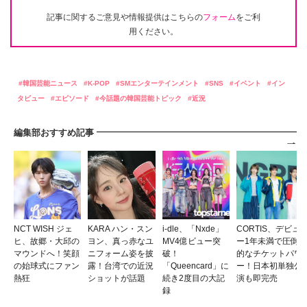
記事に関するご意見や情報提供はこちらの
フォーム
をご利
用ください。
韓国芸能ニュース
K-POP
SMエンターテインメント
SNS
イベント
イン
タビュー
エピソード
今話題の韓国芸能トピック
近況
編集部おすすめ記事
NCT WISH ジェ
KARA ハン・スン
i-dle、「Nxde」
CORTIS、デビュ
ヒ、故郷・大邱の
ヨン、真っ赤なユ
MV4億ビュー突
ー1年未満で圧倒
マウンドへ！笑顔
ニフォーム姿を披
破！
的なチケットパワ
の始球式にファン
露！台湾での近況
「Queencard」に
ー！日本初単独公
熱狂
ショットが話題
続き2度目の大記
演も即完売
録