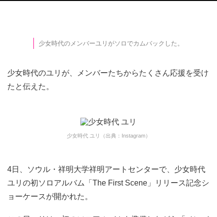
少女時代のメンバーユリがソロでカムバックした。
少女時代のユリが、メンバーたちからたくさん応援を受け
たと伝えた。
少女時代 ユリ（出典：Instagram）
4日、ソウル・祥明大学祥明アートセンターで、少女時代
ユリの初ソロアルバム「The First Scene」リリース記念シ
ョーケースが開かれた。