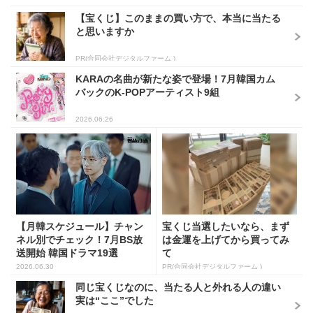
【宝くじ】このままの買い方で、本当に当たる
と思いますか
PR(合同会社デジタルファーム )
KARAの名曲が新たな姿で登場！7月韓国カム
バックのK-POPアーティスト9組
2026.06.26
【月韓スケジュール】チャン
宝くじ当選したいなら、まず
ネル別でチェック！7月BS放
は金運を上げてから買ってみ
送開始 韓国ドラマ19選
て
2026.06.30
PR(合同会社デジタルファーム )
同じ宝くじなのに、当たる人と外れる人の違い
実は“ここ”でした