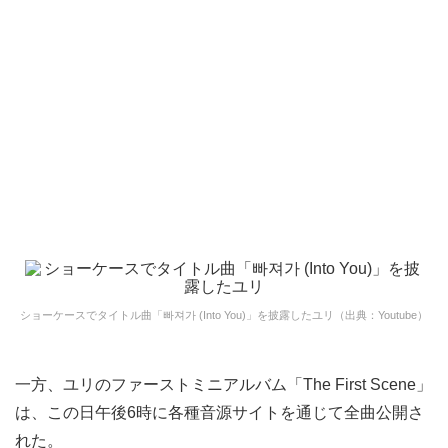
ショーケースでタイトル曲「빠져가 (Into You)」を披露したユリ（出典：Youtube）
一方、ユリのファーストミニアルバム「The First Scene」
は、この日午後6時に各種音源サイトを通じて全曲公開さ
れた。