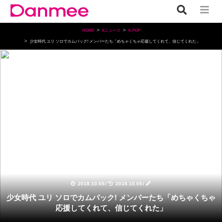
HOME
Kニュース
K-POP
少女時代 ユリ ソロでカムバック! メンバーたち「めちゃくちゃ応援してくれて、信じてくれた」
K-POP
2018.10.05
/
2018.10.05
/
少女時代 ユリ ソロでカムバック! メンバーたち「めちゃくちゃ
応援してくれて、信じてくれた」