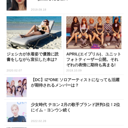
2019.09.18
ジェシカが水着姿で優雅に読
APRIL(エイプリル)、ユニット
書をしながら宣伝した本は?
フォトティーザー公開。それ
ぞれの表情に期待も高まる!
2020.02.07
2018.10.09
【DC】IZ*ONE ソロアーティストになっても活躍
が期待されるメンバーは？
少女時代 テヨン 2月の歌手ブランド評判1位！2位
にイム・ヨンウン続く
2022.02.28