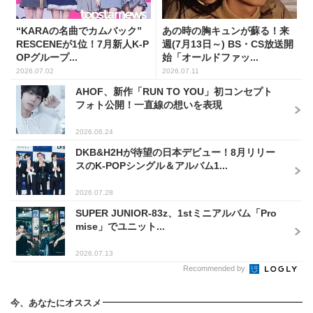
“KARAの名曲でカムバック”
あの時の胸キュンが蘇る！来
RESCENEが1位！7月新人K-P
週(7月13日～) BS・CS放送開
OPグループ...
始「オールドファッ...
2026.07.02
2026.07.11
AHOF、新作「RUN TO YOU」初コンセプト
フォト公開！一直線の想いを表現
2026.06.24
DKB&H2Hが待望の日本デビュー！8月リリー
スのK-POPシングル＆アルバム1...
2026.07.28
SUPER JUNIOR-83z、1stミニアルバム「Pro
mise」でユニット...
2026.07.13
Recommended by
今、あなたにオススメ