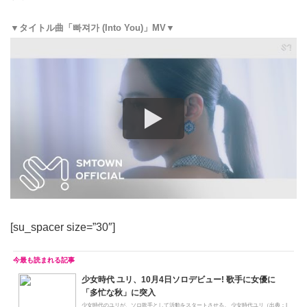
▼タイトル曲「빠져가 (Into You)」MV▼
[su_spacer size=”30″]
少女時代 ユリ、10月4日ソロデビュー! 歌手に女優に
「多忙な秋」に突入
少女時代のユリが、ソロ歌手として活動をスタートさせる。 少女時代ユリ（出典：I