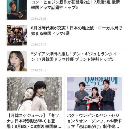
コン・ヒョジン新作が初登場2位！7月第5週 最新
韓国ドラマ話題性トップ5
2026.08.05
8月は時代劇が充実！日本の地上波・ローカル局で
始まる韓国ドラマ6選
2026.07.30
“ダイアン津田の推し” チン・ギジュもランクイ
ン！7月韓国ドラマ俳優 ブランド評判トップ5
2026.07.14
【月韓スケジュール】「冬ソ
パク・ウンビン＆ヤン・セジ
ナ」日本特別版が早くも登
ョン＆オン・ソンウ、tvN新ド
場！8月BS・CS放送 韓国映画
ラマ「恋は命がけ」制作発表