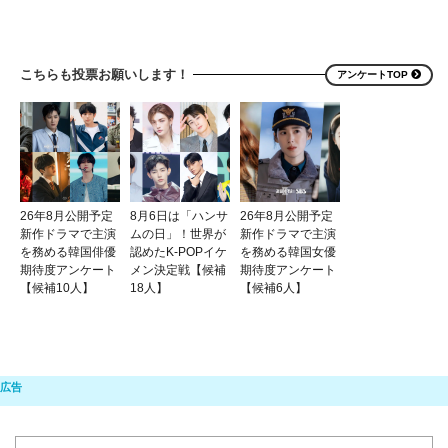
こちらも投票お願いします！
アンケートTOP
26年8月公開予定
8月6日は「ハンサ
26年8月公開予定
新作ドラマで主演
ムの日」！世界が
新作ドラマで主演
を務める韓国俳優
認めたK-POPイケ
を務める韓国女優
期待度アンケート
メン決定戦【候補
期待度アンケート
【候補10人】
18人】
【候補6人】