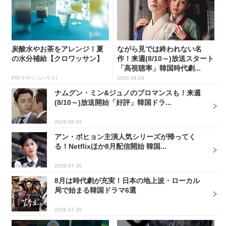
炭酸水やお茶をアレンジ！夏
ながら見では終われない名
の水分補給【クロワッサン】
作！来週(8/10～)放送スタート
「高視聴率」韓国時代劇...
PR(マガジンハウス)
2026.08.04
ナムグン・ミン&ジュノのブロマンスも！来週
(8/10～)放送開始「好評」韓国ドラ...
2026.08.03
アン・ボヒョン主演人気シリーズが帰ってく
る！Netflixほか8月配信開始 韓国...
2026.07.30
8月は時代劇が充実！日本の地上波・ローカル
局で始まる韓国ドラマ6選
2026.07.30