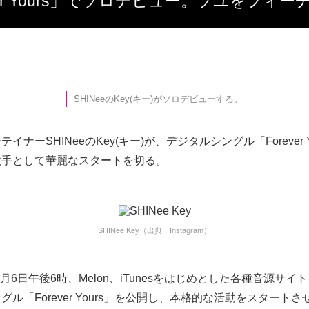
Forever Yours」でソロデビュー。ソユ
SHINeeのKey(キー)がソロデビューする。
イナーSHINeeのKey(キー)が、デジタルシングル「Forever Y
歌手として華麗なスタートを切る。
SHINee Key（出典：Instagram）
1月6日午後6時、Melon、iTunesをはじめとした各種音源サイ
グル「Forever Yours」を公開し、本格的な活動をスタート