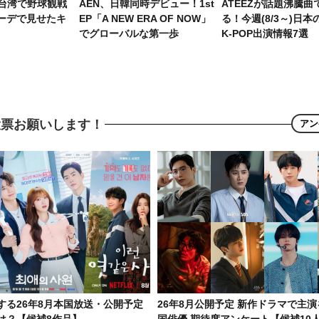
、台湾で野球観戦
AEN、日韓同時デビュー！1st
ATEEZが話題沸騰曲
ーデで見せたキ
EP「A NEW ERA OF NOW」
る！今週(8/3～)日
でグローバルな第一歩
K-POP出演情報7選
投票お願いします！
アン
する26年8月本国放送・公開予定
26年8月公開予定 新作ドラマで主