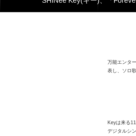
SHINee Key(キー)、「
万能エンターテ
表し、ソロ
Keyは来る1
デジタルシン