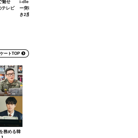
で魅せ
i-dle、「Nxde」MV4億ビュ
CORTIS、デビュー1年未満
本のテレビ
ー突破！「Queencard」に続
圧倒的なチケットパワー！日
き2度目の大記録
本初単独公演も即完売
ケートTOP
演を務める韓