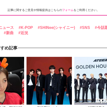
記事に関するご意見や情報提供はこちらの
フォーム
をご利用ください。
ニュース
K-POP
SHINee(シャイニー)
SNS
今話
新曲
近況
すすめ記事