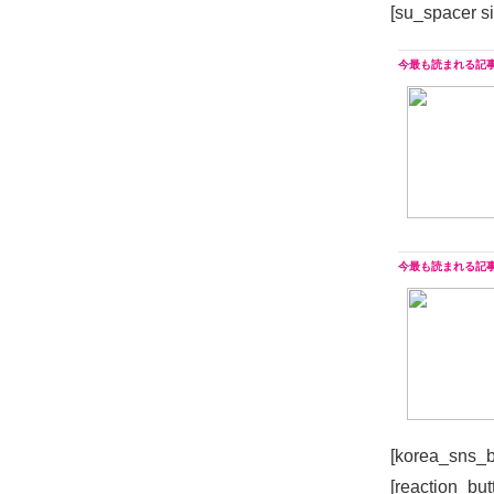
[su_spacer s
[korea_sns_b
[reaction_but