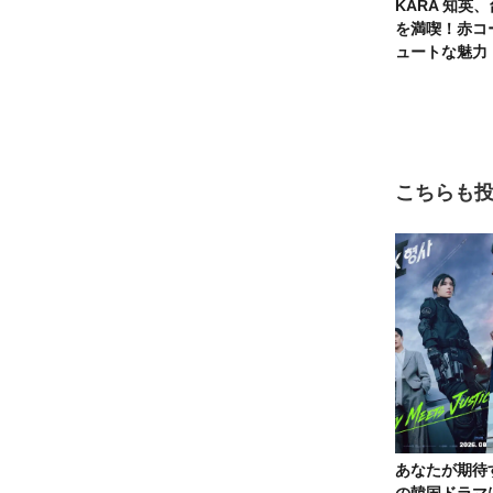
KARA 知英
を満喫！赤コ
ュートな魅力
こちらも
あなたが期待