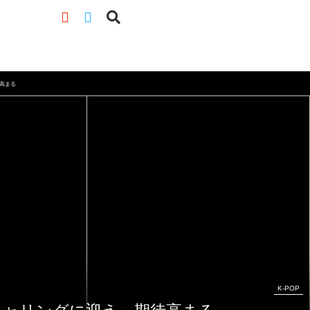
待高まる
K-POP