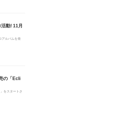
活動! 11月
ソロアルバムを発
の「Ecli
US～」をスタートさ