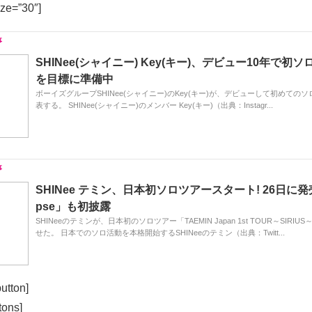
ize=”30″]
SHINee(シャイニー) Key(キー)、デビュー10年で初ソロ
を目標に準備中
ボーイズグループSHINee(シャイニー)のKey(キー)が、デビューして初めての
表する。 SHINee(シャイニー)のメンバー Key(キー)（出典：Instagr...
SHINee テミン、日本初ソロツアースタート! 26日に発売
pse」も初披露
SHINeeのテミンが、日本初のソロツアー「TAEMIN Japan 1st TOUR～SIRI
せた。 日本でのソロ活動を本格開始するSHINeeのテミン（出典：Twitt...
utton]
tons]