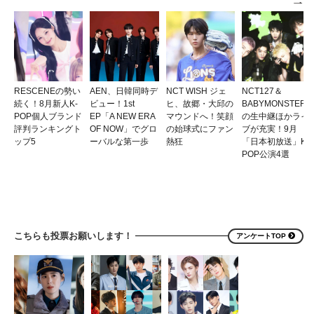
RESCENEの勢い
AEN、日韓同時デ
NCT WISH ジェ
NCT127＆
続く！8月新人K-
ビュー！1st
ヒ、故郷・大邱の
BABYMONSTER
POP個人ブランド
EP「A NEW ERA
マウンドへ！笑顔
の生中継ほかライ
評判ランキングト
OF NOW」でグロ
の始球式にファン
ブが充実！9月
ップ5
ーバルな第一歩
熱狂
「日本初放送」K-
POP公演4選
こちらも投票お願いします！
アンケートTOP