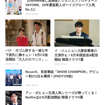
【Danmee推し度調査】ジェジュンプロデュース
VAYONN、26年夏版新人ボーイズグループ人気
No.1に
2026.08.06
パク・ボゴム扮する一途な年
イ・ジュニョン入隊前最後の
下彼氏に胸キュン！8月CS放
主演作も！8月本国放送&配信
送開始「大人のロマンス」韓
開始 韓国ドラマ7選
ドラ6選
2026.07.14
2026.07.21
NouerA、音楽番組「SHOW CHAMPION」デビュ
ー初の1位を獲得！(PHOTO9枚)
2026.08.06
アン・ボヒョン主演人気シリーズが帰ってくる！
Netflixほか8月配信開始 韓国ドラマ4選