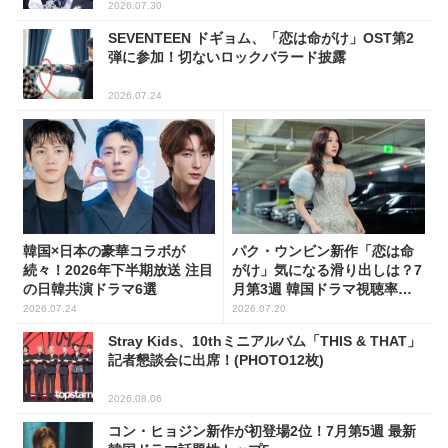
2026.07.30
SEVENTEEN ドギョム、「恋は命がけ」OST第2
弾に参加！切ないロックバラード披露
2026.07.24
韓国×日本の豪華コラボが
パク・ウンビン新作「恋は命
続々！2026年下半期放送 注目
がけ」気になる滑り出しは？7
の日韓共演ドラマ6選
月第3週 韓国ドラマ視聴率ラ
ンキング
2026.07.24
2026.07.20
Stray Kids、10thミニアルバム「THIS & THAT」
記者懇談会に出席！(PHOTO12枚)
2026.08.06
コン・ヒョジン新作が初登場2位！7月第5週 最新