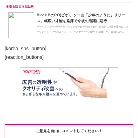
Block BのP.O(ピオ)、ソロ曲「少年のように」リリー
ス。幅広い才能を発揮で今後の活躍に期待
ボーイズグループBlock B(ブロックビー)のP.O(ピオ)が、自伝的な物語を込めたニュ
ーシングル「少年のように」で、リスナーたちの感性を刺激した。 Block Bの...
[korea_sns_button]
[reaction_buttons]
ご意見を自由にコメントしてください！