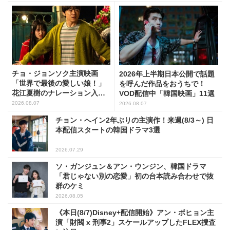
チョ・ジョンソク主演映画
2026年上半期日本公開で話題
「世界で最後の愛しい娘！」
を呼んだ作品をおうちで！
花江夏樹のナレーション入り
VOD配信中「韓国映画」11選
予告映像解禁！
2026.08.07
2026.08.07
チョン・へイン2年ぶりの主演作！来週(8/3～) 日
本配信スタートの韓国ドラマ3選
2026.07.29
ソ・ガンジュン＆アン・ウンジン、韓国ドラマ
「君じゃない別の恋愛」初の台本読み合わせで抜
群のケミ
2026.08.05
《本日(8/7)Disney+配信開始》アン・ボヒョン主
演「財閥 x 刑事2」スケールアップしたFLEX捜査