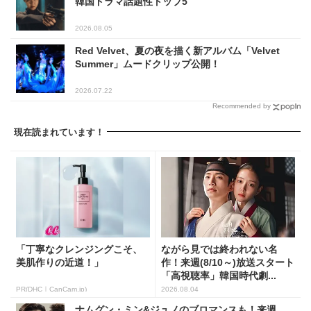
韓国ドラマ話題性トップ5
2026.08.05
Red Velvet、夏の夜を描く新アルバム「Velvet
Summer」ムードクリップ公開！
2026.07.22
Recommended by
現在読まれています！
「丁寧なクレンジングこそ、
ながら見では終われない名
美肌作りの近道！」
作！来週(8/10～)放送スタート
「高視聴率」韓国時代劇...
PR(DHC｜CanCam.jp)
2026.08.04
ナムグン・ミン&ジュノのブロマンスも！来週