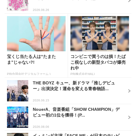
2026.06.26
宝くじ当たる人は“たまた
コンビニで買うのは損！たば
ま”じゃない?!
こ税なしの新型タバコが爆売
れ中
PR(合同会社デジタルファーム )
PR(株式会社HAL)
THE BOYZ キュー、新ドラマ「推しデビュ
ー」出演決定！運命を変える青春物語...
2026.06.15
NouerA、音楽番組「SHOW CHAMPION」デ
ビュー初の1位を獲得！(P...
2026.08.06
イ・ミンギ主演「FACE ME」が日本のテレビ