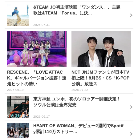
&TEAM JO初主演映画「ワンダンス」、主題
歌は&TEAM「For us」に決...
2026.07.31
RESCENE、「LOVE ATTAC
NCT JNJMファンミが日本TV
K」ギャルバージョン披露！逆
初上陸！8月BS・CS「K-POP
走ヒットの勢い...
公演」放送ス...
2026.06.19
2026.07.22
東方神起 ユンホ、初のソロツアー開催決定！
ソウル公演は全席完売
2026.06.17
HEART OF WOMAN、デビュー2週間でSpotif
y累計110万ストリー...