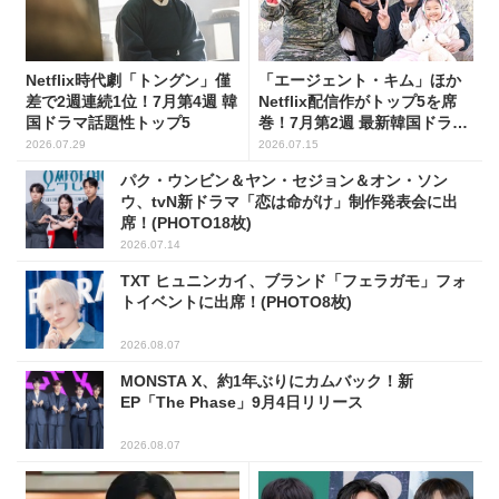
Netflix時代劇「トングン」僅
「エージェント・キム」ほか
差で2週連続1位！7月第4週 韓
Netflix配信作がトップ5を席
国ドラマ話題性トップ5
巻！7月第2週 最新韓国ドラマ
話題性1位～5位
2026.07.29
2026.07.15
パク・ウンビン＆ヤン・セジョン＆オン・ソン
ウ、tvN新ドラマ「恋は命がけ」制作発表会に出
席！(PHOTO18枚)
2026.07.14
TXT ヒュニンカイ、ブランド「フェラガモ」フォ
トイベントに出席！(PHOTO8枚)
2026.08.07
MONSTA X、約1年ぶりにカムバック！新
EP「The Phase」9月4日リリース
2026.08.07