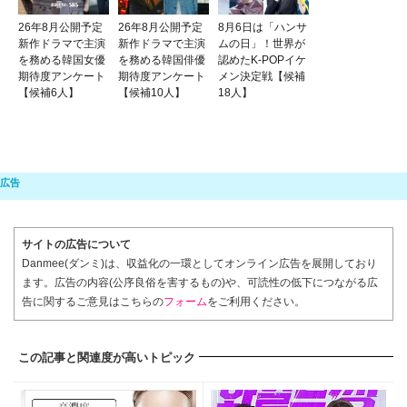
26年8月公開予定
26年8月公開予定
8月6日は「ハンサ
新作ドラマで主演
新作ドラマで主演
ムの日」！世界が
を務める韓国女優
を務める韓国俳優
認めたK-POPイケ
期待度アンケート
期待度アンケート
メン決定戦【候補
【候補6人】
【候補10人】
18人】
サイトの広告について
Danmee(ダンミ)は、収益化の一環としてオンライン広告を展開しており
ます。広告の内容(公序良俗を害するもの)や、可読性の低下につながる広
告に関するご意見はこちらの
フォーム
をご利用ください。
この記事と関連度が高いトピック