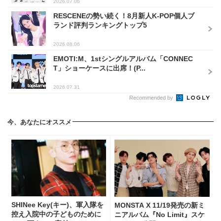
2026.07.06
RESCENEの勢い続く！8月新人K-POP個人ブ
ランド評判ランキングトップ5
2026.08.06
EMOTI:M、1stシングルアルバム「CONNEC
T」ショーケースに出席！(P...
2026.07.31
Recommended by
今、あなたにオススメ
SHINee Key(キー)、軍入隊を
MONSTA X 11/19発売の新ミ
控え入院中の子どものために
ニアルバム『No Limit』スケ