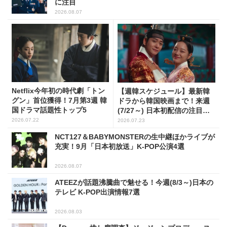
に注目
2026.08.07
Netflix今年初の時代劇「トン
【週韓スケジュール】最新韓
グン」首位獲得！7月第3週 韓
ドラから韓国映画まで！来週
国ドラマ話題性トップ5
(7/27～) 日本初配信の注目作3
選
2026.07.22
2026.07.23
NCT127＆BABYMONSTERの生中継ほかライブが
充実！9月「日本初放送」K-POP公演4選
2026.08.07
ATEEZが話題沸騰曲で魅せる！今週(8/3～)日本の
テレビ K-POP出演情報7選
2026.08.03