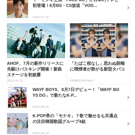
初登場！8月BS・CS放送「VOD...
2026.07.15
AHOF、7月の新作リリースに
「たばこ税なし」思わぬ朗報
先駆けバスキング開催！新曲
に喫煙者が群がる新型タバコ
ステージを初披露
2026.06.11
PR(株式会社HAL)
WAYF BOYS、8月7日デビュー！「WAYF BO
YS DO」で新たなK-P...
2026.08.06
K-POP界の「モナキ」？歌で魅せるも共通点
の注目韓国歌謡グループ4組
2026.06.18