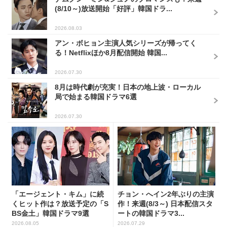
(8/10～)放送開始「好評」韓国ドラ...
2026.08.03
アン・ボヒョン主演人気シリーズが帰ってく
る！Netflixほか8月配信開始 韓国...
2026.07.30
8月は時代劇が充実！日本の地上波・ローカル
局で始まる韓国ドラマ6選
2026.07.30
「エージェント・キム」に続
チョン・へイン2年ぶりの主演
くヒット作は？放送予定の「S
作！来週(8/3～) 日本配信スタ
BS金土」韓国ドラマ9選
ートの韓国ドラマ3...
2026.08.05
2026.07.29