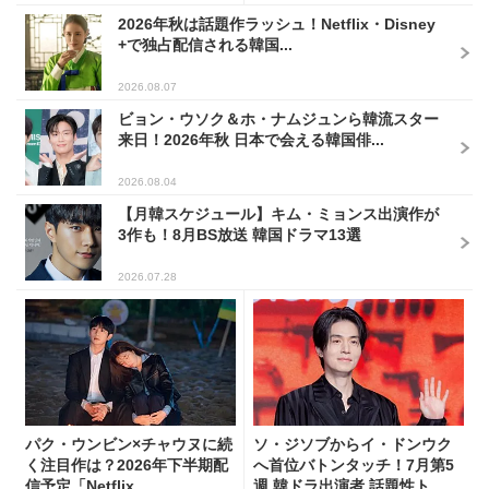
2026年秋は話題作ラッシュ！Netflix・Disney
+で独占配信される韓国...
2026.08.07
ビョン・ウソク＆ホ・ナムジュンら韓流スター
来日！2026年秋 日本で会える韓国俳...
2026.08.04
【月韓スケジュール】キム・ミョンス出演作が
3作も！8月BS放送 韓国ドラマ13選
2026.07.28
パク・ウンビン×チャウヌに続
ソ・ジソブからイ・ドンウク
く注目作は？2026年下半期配
へ首位バトンタッチ！7月第5
信予定「Netflix...
週 韓ドラ出演者 話題性ト...