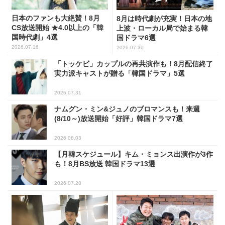
日本のファンも大絶賛！8月
8月は時代劇が充実！日本の地
CS放送開始 ★4.0以上の「韓
上波・ローカル局で始まる韓
国時代劇」4選
国ドラマ6選
2026.07.16
2026.07.30
「トッケビ」カップルの再共演作も！8月配信終了
実力派キャストが贈る「韓国ドラマ」5選
2026.07.31
ナムグン・ミン&ジュノのブロマンスも！来週
(8/10～)放送開始「好評」韓国ドラマ7選
2026.08.03
【月韓スケジュール】キム・ミョンス出演作が3作
も！8月BS放送 韓国ドラマ13選
2026.07.28