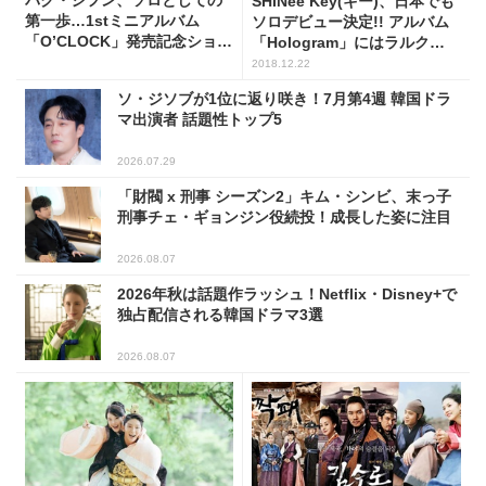
パク・ジフン、ソロとしての
SHINee Key(キー)、日本でも
第一歩…1stミニアルバム
ソロデビュー決定!! アルバム
「O’CLOCK」発売記念ショー
「Hologram」にはラルク
ケース開催
TETSUが楽曲提供も
2018.12.22
ソ・ジソブが1位に返り咲き！7月第4週 韓国ドラ
マ出演者 話題性トップ5
2026.07.29
「財閥 x 刑事 シーズン2」キム・シンビ、末っ子
刑事チェ・ギョンジン役続投！成長した姿に注目
2026.08.07
2026年秋は話題作ラッシュ！Netflix・Disney+で
独占配信される韓国ドラマ3選
2026.08.07