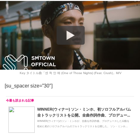
Key タイトル曲「센 척 안 해 (One of Those Nights) (Feat. Crush)」M/V
[su_spacer size=”30″]
WINNER(ウィナー) ソン・ミンホ、初ソロフルアルバム
全トラックリストを公開。全曲作詞作曲、プロデュー...
WINNER(ウィナー)のソン・ミンホが、全曲を作詞作曲、プロデュースした12曲を
収めた初のソロフルアルバムのフルトラックリストを公開した。 ソン・ミンホ
（出...