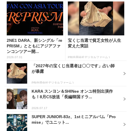
2NE1 DARA、新シングル「re
宝くじ当選で貧乏女性が人生
PRISM」とともにアジアファ
変えた実話
ンコンツアー開...
2026.07.01
PR(合同会社デジタルファーム )
「2027年の宝くじ当選者は〇〇です」占い師
が暴露
PR(合同会社デジタルファーム )
KARA スンヨン＆SHINee オンユ特別出演作
も！8月CS放送「長編韓国ドラ...
2026.07.17
SUPER JUNIOR-83z、1stミニアルバム「Pro
mise」でユニット...