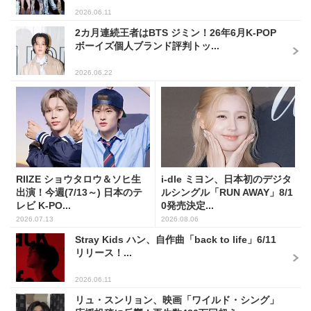
2026.06.11
2カ月連続王者はBTS ジミン！26年6月K-POP
ボーイズ個人ブランド評判トッ...
2026.06.22
RIIZE ショウタロウ＆ソヒ生
i-dle ミヨン、日本初のデジタ
出演！今週(7/13～) 日本のテ
ルシングル「RUN AWAY」8/1
レビ K-PO...
0発売決定...
2026.07.13
2026.08.06
Stray Kids ハン、自作曲「back to life」6/11
リリース！...
2026.06.11
リュ・スンリョン、映画「ワイルド・シング」