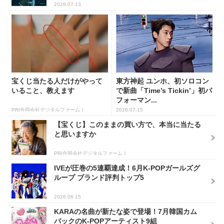
2026.07.13
宝くじ当たる人だけがやって
東方神起 ユンホ、初ソロコン
いること、教えます
で新曲「Time’s Tickin’」初パ
フォーマン...
PR(合同会社デジタルファーム )
2026.07.15
【宝くじ】このままの買い方で、本当に当たる
と思いますか
PR(合同会社デジタルファーム )
IVEが圧巻の5連覇達成！6月K-POPガールズグ
ループ ブランド評判トップ5
2026.06.15
KARAの名曲が新たな姿で登場！7月韓国カム
バックのK-POPアーティスト9組