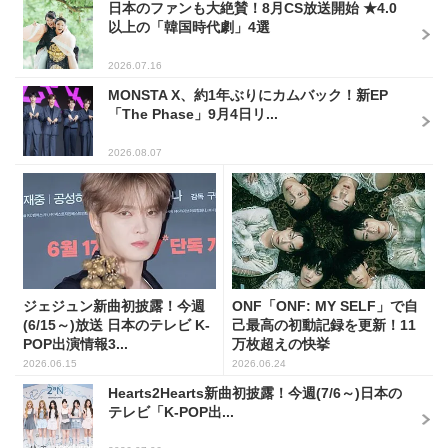
日本のファンも大絶賛！8月CS放送開始 ★4.0
以上の「韓国時代劇」4選
2026.07.16
MONSTA X、約1年ぶりにカムバック！新EP
「The Phase」9月4日リ...
2026.08.07
ジェジュン新曲初披露！今週
ONF「ONF: MY SELF」で自
(6/15～)放送 日本のテレビ K-
己最高の初動記録を更新！11
POP出演情報3...
万枚超えの快挙
2026.06.15
2026.06.24
Hearts2Hearts新曲初披露！今週(7/6～)日本の
テレビ「K-POP出...