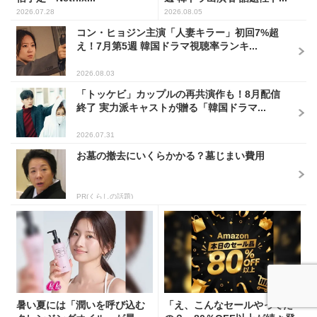
2026.07.28
2026.08.05
コン・ヒョジン主演「人妻キラー」初回7%超
え！7月第5週 韓国ドラマ視聴率ランキ...
2026.08.03
「トッケビ」カップルの再共演作も！8月配信
終了 実力派キャストが贈る「韓国ドラマ...
2026.07.31
お墓の撤去にいくらかかる？墓じまい費用
PR(くらしの話題)
暑い夏には「潤いを呼び込む
「え、こんなセールやってた