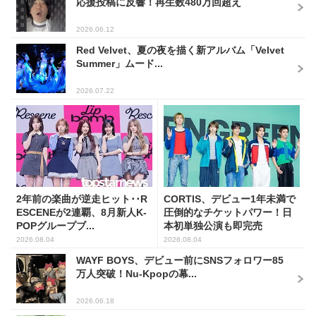
応援投稿に反響！再生数480万回超え
2026.06.12
Red Velvet、夏の夜を描く新アルバム「Velvet
Summer」ムード...
2026.07.22
2年前の楽曲が逆走ヒット･･R
CORTIS、デビュー1年未満で
ESCENEが2連覇、8月新人K-
圧倒的なチケットパワー！日
POPグループブ...
本初単独公演も即完売
2026.08.04
2026.08.04
WAYF BOYS、デビュー前にSNSフォロワー85
万人突破！Nu-Kpopの幕...
2026.06.18