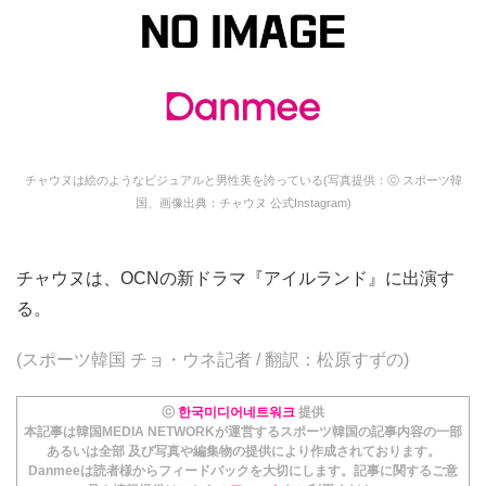
チャウヌは絵のようなビジュアルと男性美を誇っている(写真提供：ⓒ スポーツ韓
国、画像出典：チャウヌ 公式Instagram)
チャウヌは、OCNの新ドラマ『アイルランド』に出演す
る。
(スポーツ韓国 チョ・ウネ記者 / 翻訳：松原すずの)
ⓒ
한국미디어네트워크
提供
本記事は韓国MEDIA NETWORKが運営するスポーツ韓国の記事内容の一部
あるいは全部 及び写真や編集物の提供により作成されております。
Danmeeは読者様からフィードバックを大切にします。記事に関するご意