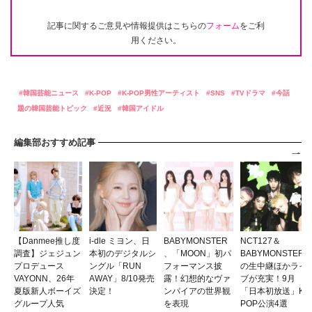
記事に関するご意見や情報提供はこちらの
フォーム
をご利
用ください。
韓国芸能ニュース
K-POP
K-POP男性アーティスト
SNS
TVドラマ
今話
題の韓国芸能トピック
近況
韓国アイドル
編集部おすすめ記事
【Danmee推し度
i-dle ミヨン、日
BABYMONSTER
NCT127＆
調査】ジェジュン
本初のデジタルシ
、「MOON」初パ
BABYMONSTER
プロデュース
ングル「RUN
フォーマンス披
の生中継ほかライ
VAYONN、26年
AWAY」8/10発売
露！幻想的なヴァ
ブが充実！9月
夏版新人ボーイズ
決定！
ンパイアの世界観
「日本初放送」K-
グループ人気
を表現
POP公演4選