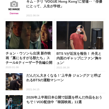
キム・テリ ‘VOGUE Hong Kong’に登場‥「俳優
にとって、人生が学校」
2022.08.04
チョン・ウソンら出演 新作映
BTS Vが近況を報告！ 外見と
画「藁にもすがる獣たち」ス
内面のギャップにファン’胸キ
チール&ティーザー予告編公開
ュン’
2020.01.08
2022.08.26
だんだん大きくなる！’上半身 ジョングク’と呼ば
れるBTSの運動マシーン
2021.04.15
2026年上半期日本公開で話題を呼んだ作品をおう
ちで！VOD配信中「韓国映画」11選