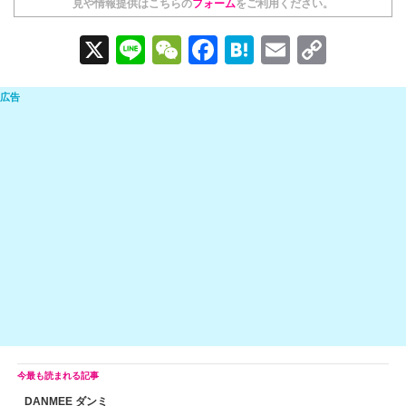
見や情報提供はこちらの
フォーム
をご利用ください。
X
Li
W
F
H
E
C
n
e
a
at
m
o
e
C
c
e
ail
p
h
e
n
y
at
b
a
Li
o
n
o
k
k
DANMEE ダンミ