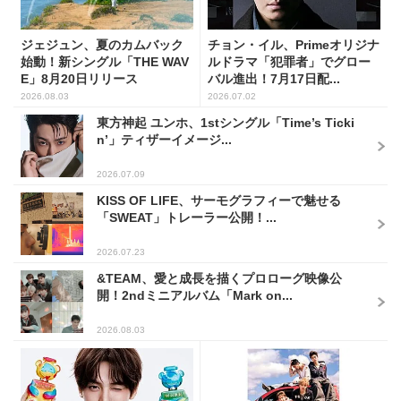
ジェジュン、夏のカムバック
チョン・イル、Primeオリジナ
始動！新シングル「THE WAV
ルドラマ「犯罪者」でグロー
E」8月20日リリース
バル進出！7月17日配...
2026.08.03
2026.07.02
東方神起 ユンホ、1stシングル「Time’s Ticki
n’」ティザーイメージ...
2026.07.09
KISS OF LIFE、サーモグラフィーで魅せる
「SWEAT」トレーラー公開！...
2026.07.23
&TEAM、愛と成長を描くプロローグ映像公
開！2ndミニアルバム「Mark on...
2026.08.03