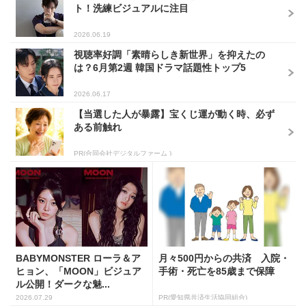
ト！洗練ビジュアルに注目
2026.06.19
視聴率好調「素晴らしき新世界」を抑えたの
は？6月第2週 韓国ドラマ話題性トップ5
2026.06.17
【当選した人が暴露】宝くじ運が動く時、必ず
ある前触れ
PR(合同会社デジタルファーム )
BABYMONSTER ローラ＆ア
月々500円からの共済 入院・
ヒョン、「MOON」ビジュア
手術・死亡を85歳まで保障
ル公開！ダークな魅...
2026.07.29
PR(愛知県共済生活協同組合)