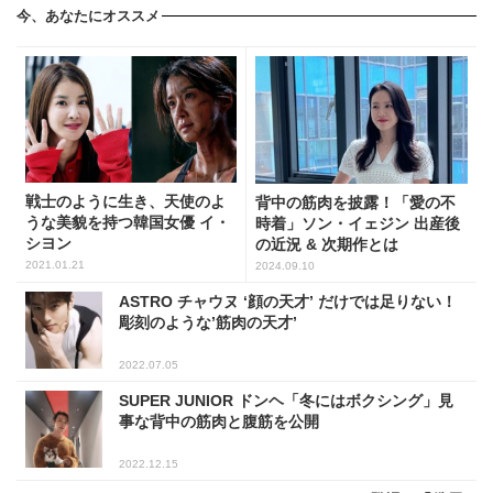
今、あなたにオススメ
戦士のように生き、天使のよ
背中の筋肉を披露！「愛の不
うな美貌を持つ韓国女優 イ・
時着」ソン・イェジン 出産後
シヨン
の近況 & 次期作とは
2021.01.21
2024.09.10
ASTRO チャウヌ ‘顔の天才’ だけでは足りない！
彫刻のような’筋肉の天才’
2022.07.05
SUPER JUNIOR ドンヘ「冬にはボクシング」見
事な背中の筋肉と腹筋を公開
2022.12.15