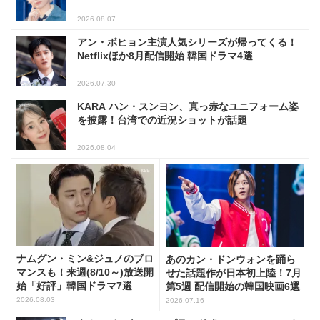
2026.08.07
アン・ボヒョン主演人気シリーズが帰ってくる！
Netflixほか8月配信開始 韓国ドラマ4選
2026.07.30
KARA ハン・スンヨン、真っ赤なユニフォーム姿
を披露！台湾での近況ショットが話題
2026.08.04
ナムグン・ミン&ジュノのブロ
あのカン・ドンウォンを踊ら
マンスも！来週(8/10～)放送開
せた話題作が日本初上陸！7月
始「好評」韓国ドラマ7選
第5週 配信開始の韓国映画6選
2026.08.03
2026.07.16