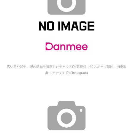
広い肩や背中、腕の筋肉を披露したチャウヌ(写真提供：ⓒ スポーツ韓国、画像出
典：チャウヌ 公式Instagram)