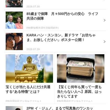
2026.07.30
85歳まで保障 月々500円からの安心 ライフ
共済の保障
PR(愛知県共済生活協同組合)
KARA ハン・スンヨン、新ドラマ「お坊ちゃ
ま、お放しください」ポスター公開！
2026.07.29
宝くじが当たる人にだけ共通
【宝くじ何年も買って一度も
する“ある特徴”とは？
当たらない人へ】原因、はっ
きりしてます
PR(合同会社デジタルファーム )
PR(合同会社デジタルファーム )
2PM イ・ジュノ、まるで写真集のワンカッ