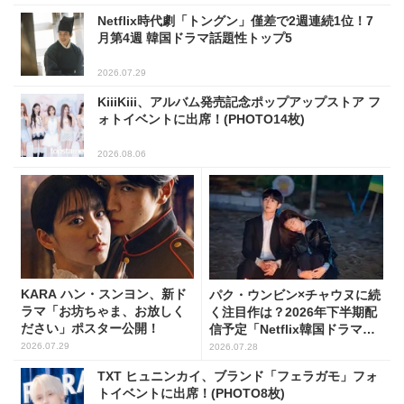
Netflix時代劇「トングン」僅差で2週連続1位！7
月第4週 韓国ドラマ話題性トップ5
2026.07.29
KiiiKiii、アルバム発売記念ポップアップストア フ
ォトイベントに出席！(PHOTO14枚)
2026.08.06
KARA ハン・スンヨン、新ド
パク・ウンビン×チャウヌに続
ラマ「お坊ちゃま、お放しく
く注目作は？2026年下半期配
ださい」ポスター公開！
信予定「Netflix韓国ドラマ」8
選
2026.07.29
2026.07.28
TXT ヒュニンカイ、ブランド「フェラガモ」フォ
トイベントに出席！(PHOTO8枚)