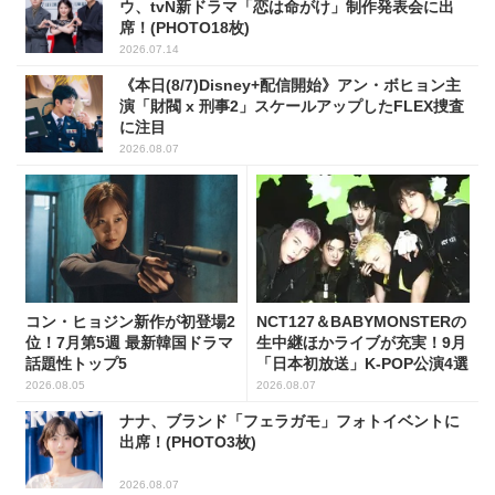
ウ、tvN新ドラマ「恋は命がけ」制作発表会に出
席！(PHOTO18枚)
2026.07.14
《本日(8/7)Disney+配信開始》アン・ボヒョン主
演「財閥 x 刑事2」スケールアップしたFLEX捜査
に注目
2026.08.07
コン・ヒョジン新作が初登場2
NCT127＆BABYMONSTERの
位！7月第5週 最新韓国ドラマ
生中継ほかライブが充実！9月
話題性トップ5
「日本初放送」K-POP公演4選
2026.08.05
2026.08.07
ナナ、ブランド「フェラガモ」フォトイベントに
出席！(PHOTO3枚)
2026.08.07