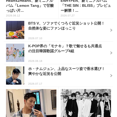
Hearts2Hearts、新ミニアル
ENHYPEN、新ミニアルバム
バム「Lemon Tang」で甘酸
「THE SIN : BLISS」プレビュ
っぱい片...
ー解禁！...
2026.06.12
2026.07.27
BTS V、ソファでくつろぐ近況ショット公開！
自然体な姿にファンほっこり
2026.07.10
K-POP界の「モナキ」？歌で魅せるも共通点
の注目韓国歌謡グループ4組
2026.06.18
ホ・ナムジュン、上品なスーツ姿で香水選び！
爽やかな近況を公開
2026.07.17