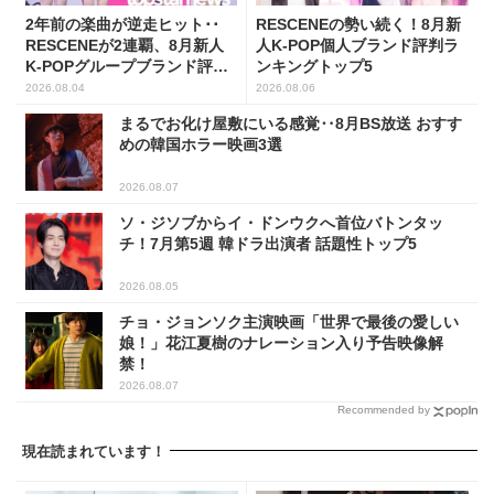
2年前の楽曲が逆走ヒット･･
RESCENEの勢い続く！8月新
RESCENEが2連覇、8月新人
人K-POP個人ブランド評判ラ
K-POPグループブランド評判
ンキングトップ5
トップ5
2026.08.04
2026.08.06
まるでお化け屋敷にいる感覚‥8月BS放送 おすす
めの韓国ホラー映画3選
2026.08.07
ソ・ジソブからイ・ドンウクへ首位バトンタッ
チ！7月第5週 韓ドラ出演者 話題性トップ5
2026.08.05
チョ・ジョンソク主演映画「世界で最後の愛しい
娘！」花江夏樹のナレーション入り予告映像解
禁！
2026.08.07
Recommended by
現在読まれています！