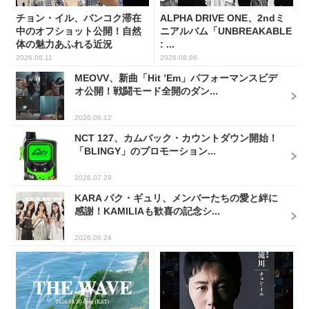
チョン・イル、バンコク滞在
ALPHA DRIVE ONE、2ndミ
中のオフショット公開！自然
ニアルバム「UNBREAKABLE
体の魅力あふれる近況
: ...
2026.06.11
2026.08.06
MEOVV、新曲「Hit ’Em」パフォーマンスビデ
オ公開！戦闘モード全開のダン...
2026.06.12
NCT 127、カムバック・カウントダウン開始！
「BLINGY」のプロモーション...
2026.07.29
KARA パク・ギュリ、メンバーたちの愛と絆に
感謝！KAMILIAも歓喜の記念シ...
2026.06.24