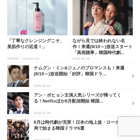
「丁寧なクレンジングこそ、
ながら見では終われない名
美肌作りの近道！」
作！来週(8/10～)放送スタート
「高視聴率」韓国時代劇...
PR(DHC｜CanCam.jp)
2026.08.04
ナムグン・ミン&ジュノのブロマンスも！来週
(8/10～)放送開始「好評」韓国ドラ...
2026.08.03
アン・ボヒョン主演人気シリーズが帰ってく
る！Netflixほか8月配信開始 韓国...
2026.07.30
8月は時代劇が充実！日本の地上波・ローカル
局で始まる韓国ドラマ6選