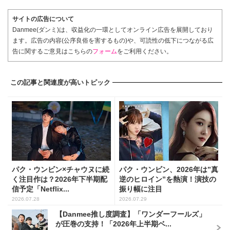
サイトの広告について
Danmee(ダンミ)は、収益化の一環としてオンライン広告を展開しており
ます。広告の内容(公序良俗を害するもの)や、可読性の低下につながる広
告に関するご意見はこちらの
フォーム
をご利用ください。
この記事と関連度が高いトピック
パク・ウンビン×チャウヌに続
パク・ウンビン、2026年は”真
く注目作は？2026年下半期配
逆のヒロイン”を熱演！演技の
信予定「Netflix...
振り幅に注目
2026.07.28
2026.07.29
【Danmee推し度調査】「ワンダーフールズ」
が圧巻の支持！「2026年上半期ベ...