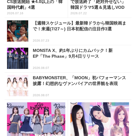
CS放送開始 ★4.0以上の「韓
で放送終了「絶対外せない」
国時代劇」4選
韓国ドラマ5選＆見逃しVOD
2026.07.16
2026.07.22
【週韓スケジュール】最新韓ドラから韓国映画ま
で！来週(7/27～) 日本初配信の注目作3選
2026.07.23
MONSTA X、約1年ぶりにカムバック！新
EP「The Phase」9月4日リリース
2026.08.07
BABYMONSTER、「MOON」初パフォーマンス
披露！幻想的なヴァンパイアの世界観を表現
2026.08.07