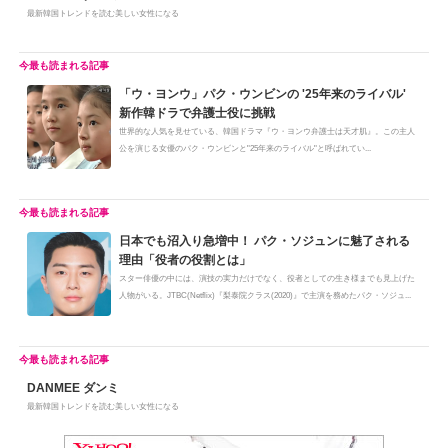
最新韓国トレンドを読む美しい女性になる
「ウ・ヨンウ」パク・ウンビンの '25年来のライバル'
新作韓ドラで弁護士役に挑戦
世界的な人気を見せている、韓国ドラマ『ウ・ヨンウ弁護士は天才肌』。この主人
公を演じる女優のパク・ウンビンと"25年来のライバル"と呼ばれてい...
日本でも沼入り急増中！ パク・ソジュンに魅了される
理由「役者の役割とは」
スター俳優の中には、演技の実力だけでなく、役者としての生き様までも見上げた
人物がいる。JTBC(Netflix)『梨泰院クラス(2020)』で主演を務めたパク・ソジュ...
DANMEE ダンミ
最新韓国トレンドを読む美しい女性になる