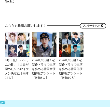
No.1に
こちらも投票お願いします！
アンケートTOP
8月6日は「ハンサ
26年8月公開予定
26年8月公開予定
ムの日」！世界が
新作ドラマで主演
新作ドラマで主演
認めたK-POPイケ
を務める韓国女優
を務める韓国俳優
メン決定戦【候補
期待度アンケート
期待度アンケート
18人】
【候補6人】
【候補10人】