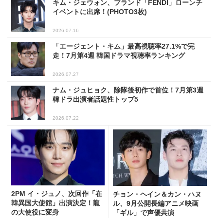
キム・ジェウォン、ブランド「FENDI」ローンチ
イベントに出席！(PHOTO3枚)
2026.07.16
「エージェント・キム」最高視聴率27.1%で完
走！7月第4週 韓国ドラマ視聴率ランキング
2026.07.27
ナム・ジュヒョク、除隊後初作で首位！7月第3週
韓ドラ出演者話題性トップ5
2026.07.22
2PM イ・ジュノ、次回作「在
チョン・ヘイン＆カン・ハヌ
韓異国大使館」出演決定！龍
ル、9月公開長編アニメ映画
の大使役に変身
「ギル」で声優共演