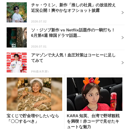
チャ・ウミン、新作「推しの社員」の放送控え
近況公開！爽やかなオフショット披露
2026.07.02
ソ・ジソブ新作 vs Netflix話題作の一騎打ち！
6月第4週 韓国ドラマ話題...
2026.07.01
アマゾンで大人気！血圧対策はコーヒーに足し
てみて
PR(森永乳業)
宝くじで貯金増やしたいなら
KARA 知英、台湾で野球観戦
「〇〇するべき」
を満喫！赤コーデで見せたキ
ュートな魅力