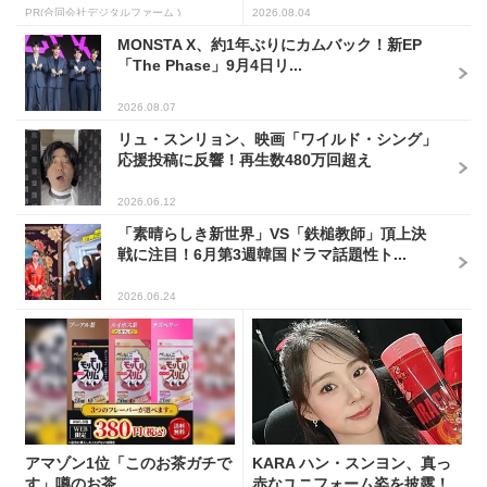
PR(合同会社デジタルファーム )
2026.08.04
MONSTA X、約1年ぶりにカムバック！新EP
「The Phase」9月4日リ...
2026.08.07
リュ・スンリョン、映画「ワイルド・シング」
応援投稿に反響！再生数480万回超え
2026.06.12
「素晴らしき新世界」VS「鉄槌教師」頂上決
戦に注目！6月第3週韓国ドラマ話題性ト...
2026.06.24
アマゾン1位「このお茶ガチで
KARA ハン・スンヨン、真っ
す」噂のお茶
赤なユニフォーム姿を披露！