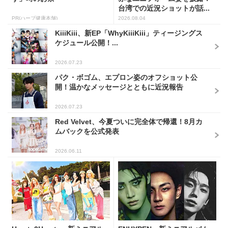
台湾での近況ショットが話...
PR(ハーブ健康本舗)
2026.08.04
KiiiKiii、新EP「WhyKiiiKiii」ティージングス
ケジュール公開！...
2026.07.23
パク・ボゴム、エプロン姿のオフショット公
開！温かなメッセージとともに近況報告
2026.07.23
Red Velvet、今夏ついに完全体で帰還！8月カ
ムバックを公式発表
2026.06.11