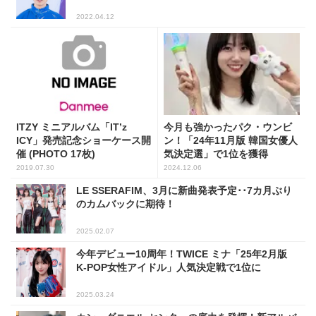
2022.04.12
ITZY ミニアルバム「IT’z
今月も強かったパク・ウンビ
ICY」発売記念ショーケース開
ン！「24年11月版 韓国女優人
催 (PHOTO 17枚)
気決定選」で1位を獲得
2019.07.30
2024.12.06
LE SSERAFIM、3月に新曲発表予定･･7カ月ぶり
のカムバックに期待！
2025.02.07
今年デビュー10周年！TWICE ミナ「25年2月版
K-POP女性アイドル」人気決定戦で1位に
2025.03.24