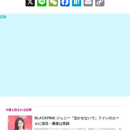
X
Li
W
F
H
E
C
n
e
a
at
m
o
e
C
c
e
ail
p
h
e
n
y
at
b
a
Li
o
n
o
k
k
BLACKPINK ジェニー「泣かせないで」ファンのエー
ルに涙目･･最後は笑顔
BLACKPINK(ブラックピンク)のジェニーの様子が、韓国ネットで注目を集めた。 BL