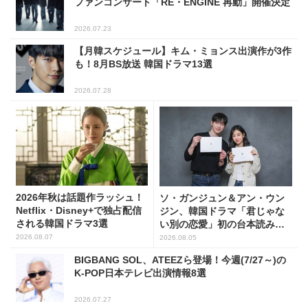
ファンコンサート「RE・ENGINE 再動」開催決定
2026.07.23
【月韓スケジュール】キム・ミョンス出演作が3作
も！8月BS放送 韓国ドラマ13選
2026.07.28
2026年秋は話題作ラッシュ！
ソ・ガンジュン＆アン・ウン
Netflix・Disney+で独占配信
ジン、韓国ドラマ「君じゃな
される韓国ドラマ3選
い別の恋愛」初の台本読み合
わせで抜群のケミ
2026.08.07
2026.08.05
BIGBANG SOL、ATEEZら登場！今週(7/27～)の
K-POP日本テレビ出演情報8選
2026.07.27