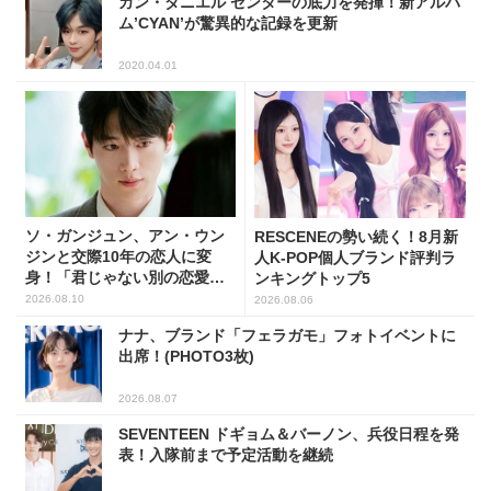
カン・ダニエル センターの底力を発揮！新アルバ
ム’CYAN’が驚異的な記録を更新
2020.04.01
ソ・ガンジュン、アン・ウン
RESCENEの勢い続く！8月新
ジンと交際10年の恋人に変
人K-POP個人ブランド評判ラ
身！「君じゃない別の恋愛」
ンキングトップ5
でロマンス復帰
2026.08.10
2026.08.06
ナナ、ブランド「フェラガモ」フォトイベントに
出席！(PHOTO3枚)
2026.08.07
SEVENTEEN ドギョム＆バーノン、兵役日程を発
表！入隊前まで予定活動を継続