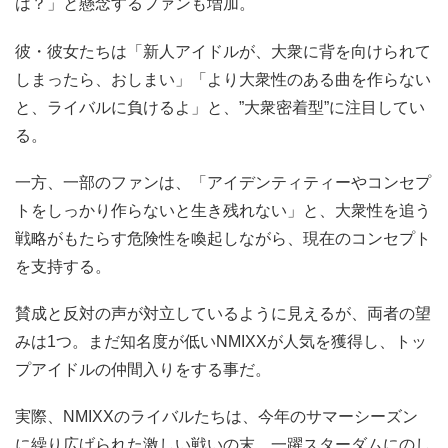
は？」と懸念するファンも増加。
彼・彼女たちは「新人アイドルが、大衆に背を向けられて
しまったら、おしまい」「より大衆性のある曲を作らない
と、ライバルに負けるよ」と、”大衆密着型”に注目してい
る。
一方、一部のファンは、「アイデンティティーやコンセプ
トをしっかり作らないと生き残れない」と、大衆性を追う
戦略がもたらす危険性を喚起しながら、現在のコンセプト
を支持する。
賛成と反対の声が対立しているように見えるが、両者の望
みは1つ。まだ知名度が低いNMIXXが人気を獲得し、トッ
プアイドルの仲間入りをする事だ。
実際、NMIXXのライバルたちは、今年のサマーシーズン
に繰り広げられた激しい戦いの末、一躍スターダムにのし