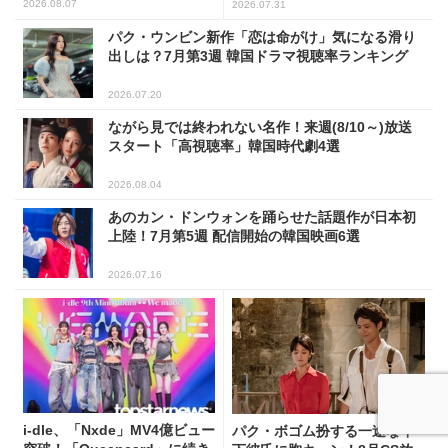
たFLEX捜査に注目
マ」5選
2026.08.07
2026.07.31
パク・ウンビン新作「恋は命がけ」気になる滑り
出しは？7月第3週 韓国ドラマ視聴率ランキング
2026.07.20
ながら見では終われない名作！来週(8/10～)放送
スタート「高視聴率」韓国時代劇4選
2026.08.04
あのカン・ドンウォンを踊らせた話題作が日本初
上陸！7月第5週 配信開始の韓国映画6選
2026.07.16
i-dle、「Nxde」MV4億ビュー
パク・ボゴム扮する一途な年