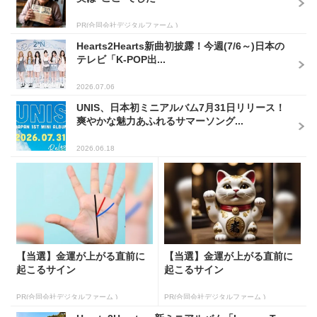
PR(合同会社デジタルファーム )
Hearts2Hearts新曲初披露！今週(7/6～)日本の
テレビ「K-POP出...
2026.07.06
UNIS、日本初ミニアルバム7月31日リリース！
爽やかな魅力あふれるサマーソング...
2026.06.18
【当選】金運が上がる直前に
【当選】金運が上がる直前に
起こるサイン
起こるサイン
PR(合同会社デジタルファーム )
PR(合同会社デジタルファーム )