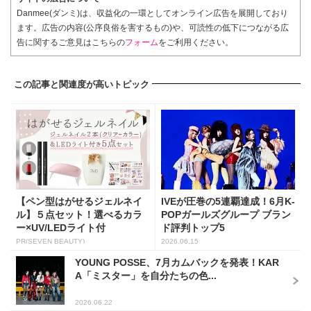
Danmee(ダンミ)は、収益化の一環としてオンライン広告を展開しており
ます。広告の内容(公序良俗を害するもの)や、可読性の低下につながる広
告に関するご意見はこちらの
フォーム
をご利用ください。
この記事と関連度が高いトピック
【ペン型はがせるジェルネイ
IVEが圧巻の5連覇達成！6月K-
ル】５点セット！選べるカラ
POPガールズグループ ブラン
ー×UV/LEDライト付
ド評判トップ5
PR(SEVEN BEAUTY)
2026.06.15
YOUNG POSSE、7月カムバックを発表！KAR
A「ミスター」を自分たちの色...
2026.06.22