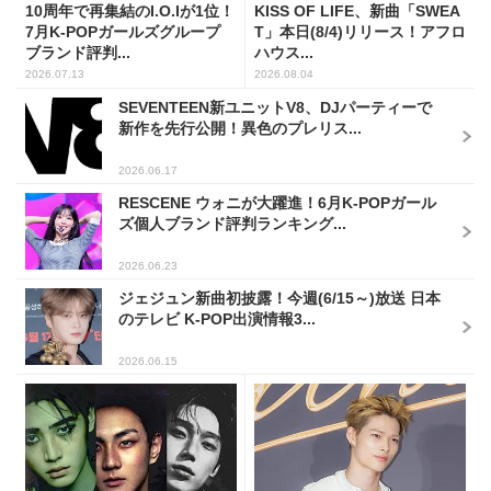
10周年で再集結のI.O.Iが1位！
KISS OF LIFE、新曲「SWEA
7月K-POPガールズグループ
T」本日(8/4)リリース！アフロ
ブランド評判...
ハウス...
2026.07.13
2026.08.04
SEVENTEEN新ユニットV8、DJパーティーで
新作を先行公開！異色のプレリス...
2026.06.17
RESCENE ウォニが大躍進！6月K-POPガール
ズ個人ブランド評判ランキング...
2026.06.23
ジェジュン新曲初披露！今週(6/15～)放送 日本
のテレビ K-POP出演情報3...
2026.06.15