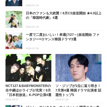
2026.07.24
日本のファンも大絶賛！8月CS放送開始 ★4.0以上
の「韓国時代劇」4選
2026.07.16
一度で二度おいしい！来週(7/27～)放送開始 ファ
ンタジー×ロマンス韓国ドラマ3選
2026.07.24
NCT127＆BABYMONSTERの
ソ・ジソブが1位に返り咲き！
生中継ほかライブが充実！9月
7月第4週 韓国ドラマ出演者 話
「日本初放送」K-POP公演4選
題性トップ5
2026.08.07
2026.07.29