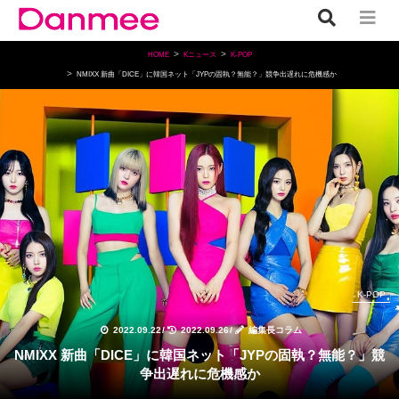
HOME
Kニュース
K-POP
NMIXX 新曲「DICE」に韓国ネット「JYPの固執？無能？」競争出遅れに危機感か
K-POP
2022.09.22
/
2022.09.26
/
編集長コラム
NMIXX 新曲「DICE」に韓国ネット「JYPの固執？無能？」競
争出遅れに危機感か