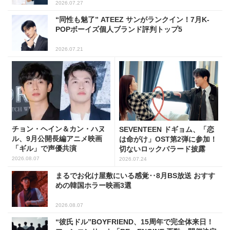
2026.07.27
“同性も魅了” ATEEZ サンがランクイン！7月K-
POPボーイズ個人ブランド評判トップ5
2026.07.21
チョン・ヘイン＆カン・ハヌ
SEVENTEEN ドギョム、「恋
ル、9月公開長編アニメ映画
は命がけ」OST第2弾に参加！
「ギル」で声優共演
切ないロックバラード披露
2026.08.07
2026.07.24
まるでお化け屋敷にいる感覚‥8月BS放送 おすす
めの韓国ホラー映画3選
2026.08.07
“彼氏ドル”BOYFRIEND、15周年で完全体来日！