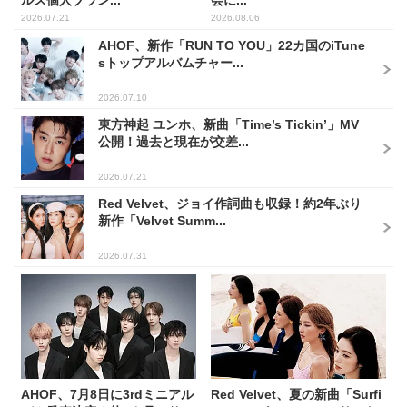
ルズ個人ブラン...
会に...
2026.07.21
2026.08.06
AHOF、新作「RUN TO YOU」22カ国のiTune
sトップアルバムチャー...
2026.07.10
東方神起 ユンホ、新曲「Time’s Tickin’」MV
公開！過去と現在が交差...
2026.07.21
Red Velvet、ジョイ作詞曲も収録！約2年ぶり
新作「Velvet Summ...
2026.07.31
AHOF、7月8日に3rdミニアル
Red Velvet、夏の新曲「Surfi