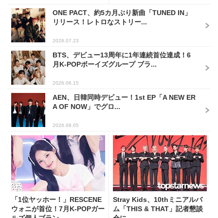
ONE PACT、約5カ月ぶり新曲「TUNED IN」
リリース！レトロなストリー...
2026.07.23
BTS、デビュー13周年に1年連続首位達成！6
月K-POPボーイズグループ ブラ...
2026.06.15
AEN、日韓同時デビュー！1st EP「A NEW ER
A OF NOW」でグロ...
2026.08.05
「1位ヤッホー！」RESCENE
Stray Kids、10thミニアルバ
ウォニが首位！7月K-POPガー
ム「THIS & THAT」記者懇談