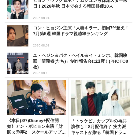
ビョン・ウソク＆ホ・ナムジュンら韓流スター来
日！2026年秋 日本で会える韓国俳優10人
2026.08.04
コン・ヒョジン主演「人妻キラー」初回7%超え！
7月第5週 韓国ドラマ視聴率ランキング
2026.08.03
ユ・ヘジン＆パク・ヘイル＆イ・ミンホ、韓国映
画「暗殺者(たち)」制作報告会に出席！(PHOTO8
枚)
2026.08.10
《本日(8/7)Disney+配信開
「トッケビ」カップルの再共
始》アン・ボヒョン主演「財
演作も！8月配信終了 実力派
閥 x 刑事2」スケールアップし
キャストが贈る「韓国ドラ