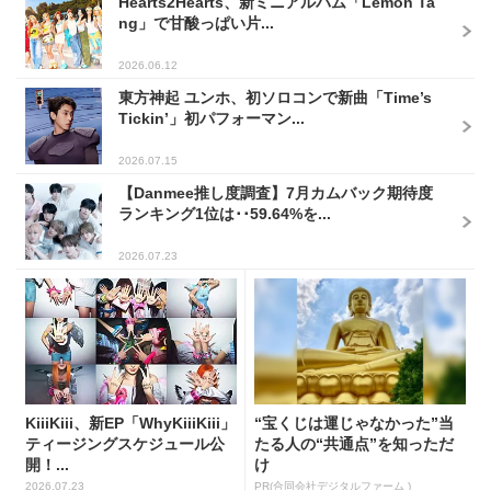
Hearts2Hearts、新ミニアルバム「Lemon Ta
ng」で甘酸っぱい片...
2026.06.12
東方神起 ユンホ、初ソロコンで新曲「Time’s
Tickin’」初パフォーマン...
2026.07.15
【Danmee推し度調査】7月カムバック期待度
ランキング1位は･･59.64%を...
2026.07.23
KiiiKiii、新EP「WhyKiiiKiii」
“宝くじは運じゃなかった”当
ティージングスケジュール公
たる人の“共通点”を知っただ
開！...
け
2026.07.23
PR(合同会社デジタルファーム )