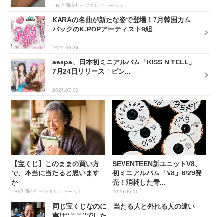
PR(合同会社デジタルファーム )
KARAの名曲が新たな姿で登場！7月韓国カム
バックのK-POPアーティスト9組
2026.06.26
aespa、日本初ミニアルバム「KISS N TELL」
7月24日リリース！ピン...
2026.07.02
【宝くじ】このままの買い方
SEVENTEEN新ユニットV8、
で、本当に当たると思います
初ミニアルバム「V8」6/29発
か
売！消耗した青...
PR(合同会社デジタルファーム )
2026.06.16
同じ宝くじなのに、当たる人と外れる人の違い
実は“ここ”でした