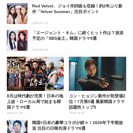
Red Velvet、ジョイ作詞曲も収録！約2年ぶり新
作「Velvet Summer」注目ポイント
2026.07.31
「エージェント・キム」に続くヒット作は？放送
予定の「SBS金土」韓国ドラマ9選
2026.08.05
8月は時代劇が充実！日本の地
コン・ヒョジン新作が初登場2
上波・ローカル局で始まる韓
位！7月第5週 最新韓国ドラマ
国ドラマ6選
話題性トップ5
2026.07.30
2026.08.05
韓国×日本の豪華コラボが続々！2026年下半期放
送 注目の日韓共演ドラマ6選