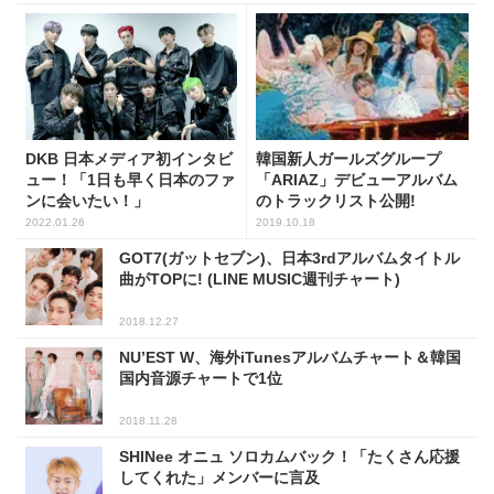
DKB 日本メディア初インタビ
韓国新人ガールズグループ
ュー！「1日も早く日本のファ
「ARIAZ」デビューアルバム
ンに会いたい！」
のトラックリスト公開!
2022.01.26
2019.10.18
GOT7(ガットセブン)、日本3rdアルバムタイトル
曲がTOPに! (LINE MUSIC週刊チャート)
2018.12.27
NU’EST W、海外iTunesアルバムチャート＆韓国
国内音源チャートで1位
2018.11.28
SHINee オニュ ソロカムバック！「たくさん応援
してくれた」メンバーに言及