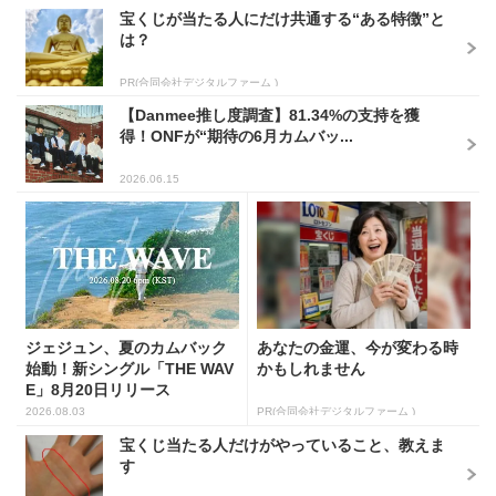
宝くじが当たる人にだけ共通する“ある特徴”と
は？
PR(合同会社デジタルファーム )
【Danmee推し度調査】81.34%の支持を獲
得！ONFが“期待の6月カムバッ...
2026.06.15
ジェジュン、夏のカムバック
あなたの金運、今が変わる時
始動！新シングル「THE WAV
かもしれません
E」8月20日リリース
2026.08.03
PR(合同会社デジタルファーム )
宝くじ当たる人だけがやっていること、教えま
す