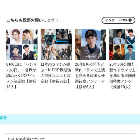
こちらも投票お願いします！
アンケートTOP
8月6日は「ハンサ
日本のファンが選
26年8月公開予定
26年8月公開予定
ムの日」！世界が
ぶ！K-POP界最強
新作ドラマで主演
新作ドラマで主演
認めたK-POPイケ
の男性ユニット決
を務める韓国女優
を務める韓国俳優
メン決定戦【候補
定戦【候補22組】
期待度アンケート
期待度アンケート
18人】
【候補6人】
【候補10人】
サイトの広告について