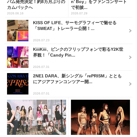
バム発売決定！約8カ月ぶりの
n’ Boy」をファンコンサート
カムバックへ
で初披...
2026.06.16
2026.07.29
KISS OF LIFE、サーモグラフィーで魅せる
「SWEAT」トレーラー公開！...
2026.07.23
KiiiKiii、ピンクのフリップフォンで彩るY2K世
界観！「Candy Pin...
2026.07.31
2NE1 DARA、新シングル「rePRISM」ととも
にアジアファンコンツアー開...
2026.07.01