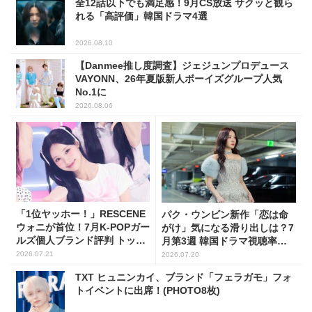
全12話以下でも満足感！9月CS放送 サクッと観ら
れる「高評価」韓国ドラマ4選
2026.08.10
【Danmee推し度調査】ジェジュンプロデュース
VAYONN、26年夏版新人ボーイズグループ人気
No.1に
2026.08.06
「1位ヤッホー！」RESCENE
パク・ウンビン新作「恋は命
ウォニが首位！7月K-POPガー
がけ」気になる滑り出しは？7
ルズ個人ブランド評判 トップ
月第3週 韓国ドラマ視聴率ラ
5
ンキング
2026.07.21
2026.07.20
TXT ヒュニンカイ、ブランド「フェラガモ」フォ
トイベントに出席！(PHOTO8枚)