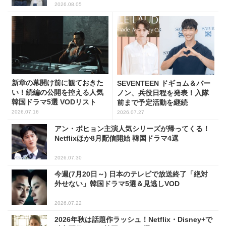
2026.08.05
新章の幕開け前に観ておきた
SEVENTEEN ドギョム＆バー
い！続編の公開を控える人気
ノン、兵役日程を発表！入隊
韓国ドラマ5選 VODリスト
前まで予定活動を継続
2026.07.16
2026.07.27
アン・ボヒョン主演人気シリーズが帰ってくる！
Netflixほか8月配信開始 韓国ドラマ4選
2026.07.30
今週(7月20日～) 日本のテレビで放送終了「絶対
外せない」韓国ドラマ5選＆見逃しVOD
2026.07.22
2026年秋は話題作ラッシュ！Netflix・Disney+で