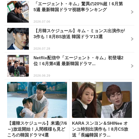
「エージェント・キム」驚異の20%超！6月第
5週 最新韓国ドラマ視聴率ランキング
2026.07.06
【月韓スケジュール】キム・ミョンス出演作が
3作も！8月BS放送 韓国ドラマ13選
2026.07.28
Netflix配信中「エージェント・キム」初登場2
位！6月第4週 最新韓国ドラマ...
2026.06.29
【週韓スケジュール】来週(7/6
KARA スンヨン＆SHINee オ
～)放送開始！人間模様も見ど
ンユ特別出演作も！8月CS放
ころの韓国ドラマ4選
送「長編韓国ドラ...