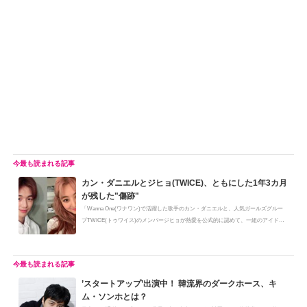
カン・ダニエルとジヒョ(TWICE)、ともにした1年3カ月
が残した"傷跡"
「Wanna One(ワナワン)で活躍した歌手のカン・ダニエルと、人気ガールズグルー
プTWICE(トゥワイス)のメンバージヒョが熱愛を公式的に認めて、一組のアイド
ル...
’スタートアップ’出演中！ 韓流界のダークホース、キ
ム・ソンホとは？