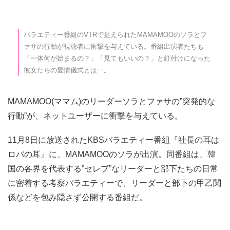
バラエティー番組のVTRで捉えられたMAMAMOOのソラとフ
ァサの行動が視聴者に衝撃を与えている。番組出演者たちも
「一体何が始まるの？」「見てもいいの？」と釘付けになった
彼女たちの愛情儀式とは‥。
MAMAMOO(ママム)のリーダーソラとファサの”突発的な
行動”が、ネットユーザーに衝撃を与えている。
11月8日に放送されたKBSバラエティー番組『社長の耳は
ロバの耳』に、MAMAMOOのソラが出演。同番組は、韓
国の各界を代表する”セレブ”なリーダーと部下たちの日常
に密着する考察バラエティーで、リーダーと部下の甲乙関
係などを包み隠さず公開する番組だ。