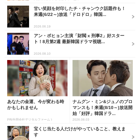
甘い笑顔を封印したチ・チャンウク話題作も！
来週(6/22～)放送「ドロドロ」韓国...
2026.06.19
アン・ボヒョン主演「財閥 x 刑事2」好スター
ト！8月第2週 最新韓国ドラマ視聴...
2026.08.10
あなたの金運、今が変わる時
ナムグン・ミン&ジュノのブロ
かもしれません
マンスも！来週(8/10～)放送開
始「好評」韓国ドラ...
PR(合同会社デジタルファーム )
2026.08.03
宝くじ当たる人だけがやっていること、教えま
す