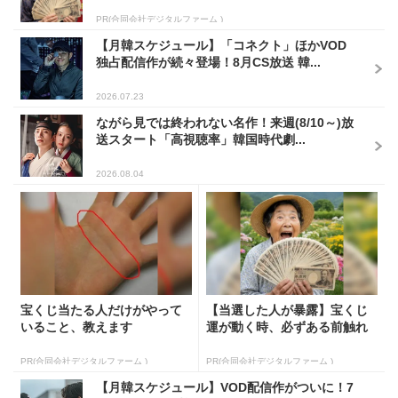
PR(合同会社デジタルファーム )
【月韓スケジュール】「コネクト」ほかVOD
独占配信作が続々登場！8月CS放送 韓...
2026.07.23
ながら見では終われない名作！来週(8/10～)放
送スタート「高視聴率」韓国時代劇...
2026.08.04
宝くじ当たる人だけがやって
【当選した人が暴露】宝くじ
いること、教えます
運が動く時、必ずある前触れ
PR(合同会社デジタルファーム )
PR(合同会社デジタルファーム )
【月韓スケジュール】VOD配信作がついに！7