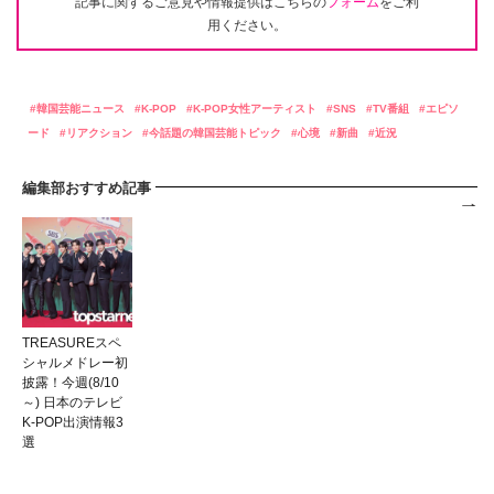
記事に関するご意見や情報提供はこちらの
フォーム
をご利
用ください。
韓国芸能ニュース
K-POP
K-POP女性アーティスト
SNS
TV番組
エピソ
ード
リアクション
今話題の韓国芸能トピック
心境
新曲
近況
編集部おすすめ記事
TREASUREスペ
シャルメドレー初
披露！今週(8/10
～) 日本のテレビ
K-POP出演情報3
選