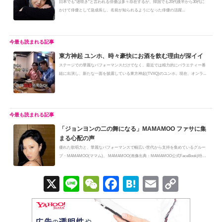
日本でも"遅咲き"と言われる俳優は多々存在するが、韓国でも20代後半から30代に
かけて俳優として急成長し、名前が知られるようになった俳優の活躍...
東方神起 ユンホ、時々豪快にお酒を飲む理由が深イイ
ステージでの華麗なパフォーマンスだけでなく、最近では精力的にバラエティー番
組に出演し、新たな一面を披露している東方神起(TVXQ)のユンホ。現在、オンラ...
「ジョンヨンの二の舞になる」MAMAMOO ファサに集
まる心配の声
優れた歌唱力と、華麗なパフォーマンスで幅広い世代から支持を集めているグルー
プ・MAMAMOO(ママム)。 MAMAMOO(画像出典：MAMAMOO公式FaceBook)特
に、独特な...
X
Li
W
F
H
E
C
n
e
a
at
m
o
e
C
c
e
ail
p