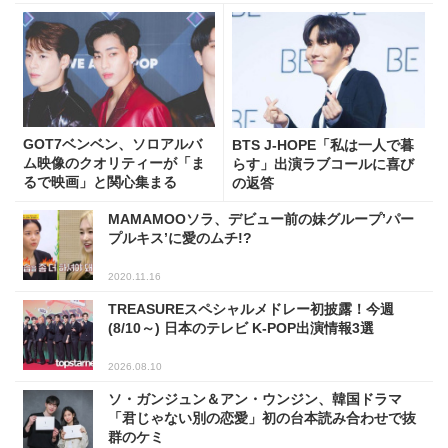
GOT7ベンベン、ソロアルバ
BTS J-HOPE「私は一人で暮
ム映像のクオリティーが「ま
らす」出演ラブコールに喜び
るで映画」と関心集まる
の返答
MAMAMOOソラ、デビュー前の妹グループ’パー
プルキス’に愛のムチ!?
2020.11.16
TREASUREスペシャルメドレー初披露！今週
(8/10～) 日本のテレビ K-POP出演情報3選
2026.08.10
ソ・ガンジュン＆アン・ウンジン、韓国ドラマ
「君じゃない別の恋愛」初の台本読み合わせで抜
群のケミ