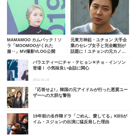
MAMAMOO カムバック！ソ
元東方神起・ユチョン 大手企
ラ「MOOMOOがくれた
業のセレブ女子と完全離別が
服‥」MV撮影VLOG公開
話題に！ユチョンの元カノは
どんな人？
バラエティーにチャ・テヒョン✕チョ・インソン
登場！ 小気味良い会話に関心
2021.02.10
「応答せよ!」韓国の元アイドルが行った悪質ユー
ザーへの大胆な警告
19年前の名作韓ドラ「ごめん、愛してる」KBSが
イム・スジョンの出演に猛反発した理由