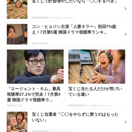
宝くじで貯金増やしたいなら「〇〇するべき」
PR(合同会社デジタルファーム )
コン・ヒョジン主演「人妻キラー」初回7%超
え！7月第5週 韓国ドラマ視聴率ランキ...
2026.08.03
「エージェント・キム」最高
宝くじ当たる人だけが気づい
視聴率27.1%で完走！7月第4
ている違い
週 韓国ドラマ視聴率ラ...
2026.07.27
PR(合同会社デジタルファーム )
宝くじ当選者「〇〇をやらずに買うのはもった
いない」
PR(合同会社デジタルファーム )