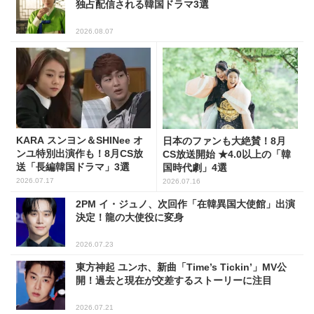
独占配信される韓国ドラマ3選
2026.08.07
KARA スンヨン＆SHINee オ
日本のファンも大絶賛！8月
ンユ特別出演作も！8月CS放
CS放送開始 ★4.0以上の「韓
送「長編韓国ドラマ」3選
国時代劇」4選
2026.07.17
2026.07.16
2PM イ・ジュノ、次回作「在韓異国大使館」出演
決定！龍の大使役に変身
2026.07.23
東方神起 ユンホ、新曲「Time’s Tickin’」MV公
開！過去と現在が交差するストーリーに注目
2026.07.21