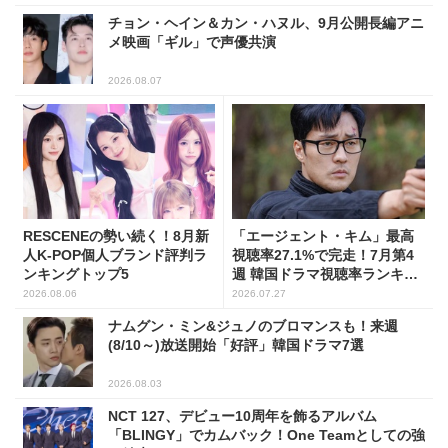
チョン・ヘイン＆カン・ハヌル、9月公開長編アニ
メ映画「ギル」で声優共演
2026.08.07
RESCENEの勢い続く！8月新
「エージェント・キム」最高
人K-POP個人ブランド評判ラ
視聴率27.1%で完走！7月第4
ンキングトップ5
週 韓国ドラマ視聴率ランキン
グ
2026.08.06
2026.07.27
ナムグン・ミン&ジュノのブロマンスも！来週
(8/10～)放送開始「好評」韓国ドラマ7選
2026.08.03
NCT 127、デビュー10周年を飾るアルバム
「BLINGY」でカムバック！One Teamとしての強