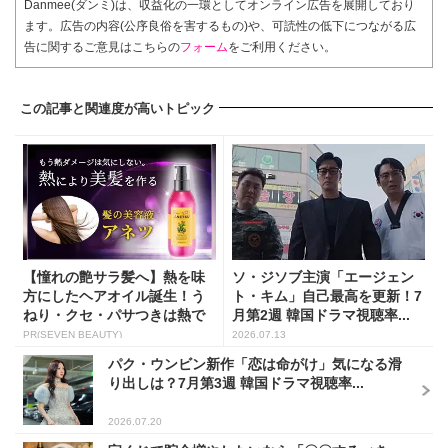
Danmee(ダンミ)は、収益化の一環としてオンライン広告を展開しており
ます。広告の内容(公序良俗を害するもの)や、可読性の低下につながる広
告に関するご意見はこちらの
フォーム
をご利用ください。
この記事と関連度が高いトピック
【憧れの艶サラ髪へ】熱を味
ソ・ジソブ主演「エージェン
方にしたヘアオイル誕生！う
ト・キム」自己最高を更新！7
ねり・クセ・パサつきは熱で
月第2週 韓国ドラマ視聴率...
補...
PR(SEVEN BEAUTY)
2026.07.13
パク・ウンビン新作「恋は命がけ」気になる滑
り出しは？7月第3週 韓国ドラマ視聴率...
2026.07.20