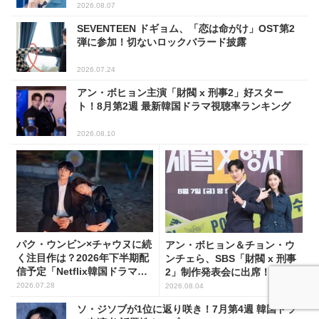
2026.08.07
SEVENTEEN ドギョム、「恋は命がけ」OST第2
弾に参加！切ないロックバラード披露
2026.07.24
アン・ボヒョン主演「財閥 x 刑事2」好スター
ト！8月第2週 最新韓国ドラマ視聴率ランキング
2026.08.10
パク・ウンビン×チャウヌに続
アン・ボヒョン＆チョン・ウ
く注目作は？2026年下半期配
ンチェら、SBS「財閥 x 刑事
信予定「Netflix韓国ドラマ」8
2」制作発表会に出席！
選
(PHOTO7枚)
2026.07.28
2026.08.04
ソ・ジソブが1位に返り咲き！7月第4週 韓国ドラ