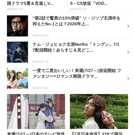
国ドラマ5選＆見逃しV...
S・CS放送「VOD...
2026.07.07
2026.07.15
“第2話で驚異の15%突破” ソ・ジソブ主演作を
抑えたNo.1とは？2026年上...
2026.07.01
ナム・ジュヒョク主演Netflix「トングン」7/1
7配信開始！あらすじ＆見どこ...
2026.07.16
一度で二度おいしい！来週(7/27～)放送開始 フ
ァンタジー×ロマンス韓国ドラマ...
2026.07.24
来週(7/27～)日本のテレビ放送
【7月日本放送】Y2Kで再注