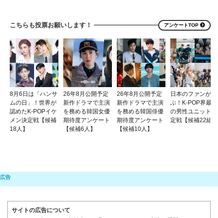
こちらも投票お願いします！
アンケートTOP
8月6日は「ハンサ
26年8月公開予定
26年8月公開予定
日本のファンが選
ムの日」！世界が
新作ドラマで主演
新作ドラマで主演
ぶ！K-POP界最強
認めたK-POPイケ
を務める韓国女優
を務める韓国俳優
の男性ユニット決
メン決定戦【候補
期待度アンケート
期待度アンケート
定戦【候補22組】
18人】
【候補6人】
【候補10人】
サイトの広告について