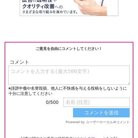
h
e
n
y
at
b
a
Li
o
n
o
k
k
ご意見を自由にコメントしてください！