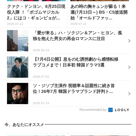
クァク・ドンヨン、8月25日現
あの時の胸キュンが蘇る！来
役入隊 ！「ボゴムマジカル
週(7月13日～) BS・CS放送開
2」にはコ・ギョンピョが...
始「オールドファッ...
2026.07.21
2026.07.11
「愛が来る」ハ・ソクジン＆アン・ヒヨン、孤
独を抱えた男女の再会ロマンスに注目
2026.06.23
【7月4日公開】息をのむ誘拐劇から感情転移
ラブコメまで！日本初 韓国ドラマ3選
2026.07.02
ソ・ジソブ主演作 視聴率＆話題性に続き首
位！26年7月 韓国ドラマブランド評判ト...
2026.07.13
Recommended by
今、あなたにオススメ