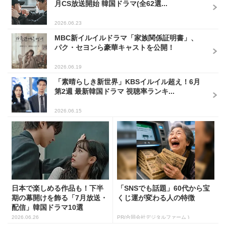
月CS放送開始 韓国ドラマ(全62選...
2026.06.23
MBC新イルイルドラマ「家族関係証明書」、
パク・セヨンら豪華キャストを公開！
2026.06.19
「素晴らしき新世界」KBSイルイル超え！6月
第2週 最新韓国ドラマ 視聴率ランキ...
2026.06.15
日本で楽しめる作品も！下半
「SNSでも話題」60代から宝
期の幕開けを飾る「7月放送・
くじ運が変わる人の特徴
配信」韓国ドラマ10選
2026.06.26
PR(合同会社デジタルファーム )