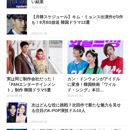
い結束
2026.07.27
【月韓スケジュール】キム・ミョンス出演作が3作
も！8月BS放送 韓国ドラマ13選
2026.07.28
実は同じ制作会社だった！
カン・ドンウォンがアイドル
「PANエンターテインメン
に変身！韓国映画「ワイル
ト」制作 韓国ドラマ5選
ド・シング」本日
(7/31)Netflix配信開始
2026.08.06
2026.07.31
次はどんな役に挑戦？次回作で新たな魅力を見せ
る注目のK-POP演技ドル10人
2026.08.10