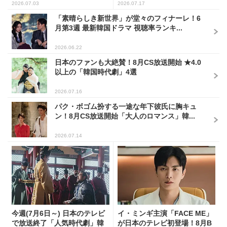
2026.07.03
2026.07.17
「素晴らしき新世界」が堂々のフィナーレ！6
月第3週 最新韓国ドラマ 視聴率ランキ...
2026.06.22
日本のファンも大絶賛！8月CS放送開始 ★4.0
以上の「韓国時代劇」4選
2026.07.16
パク・ボゴム扮する一途な年下彼氏に胸キュ
ン！8月CS放送開始「大人のロマンス」韓...
2026.07.14
今週(7月6日～) 日本のテレビ
イ・ミンギ主演「FACE ME」
で放送終了「人気時代劇」韓
が日本のテレビ初登場！8月B