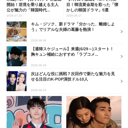
開始！逆境を乗り越える主人
目！韓流黄金期を彩った「懐
公が魅力の「韓国時代...
かしの韓国ドラマ」5選
2026.07.23
2026.06.17
キム・ジソク、新ドラマ「分かった、離婚しよ
う」でリアルな夫婦の葛藤を熱演！
2026.08.04
【週韓スケジュール】来週(6/29～)スタート！
胸キュン補給におすすめ「ラブコメ...
2026.06.26
次はどんな役に挑戦？次回作で新たな魅力を見
せる注目のK-POP演技ドル10人
2026.08.10