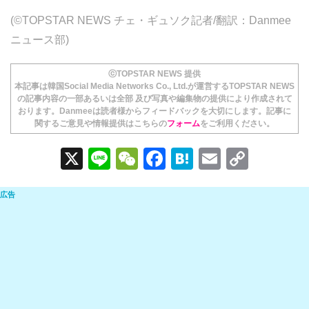
(©TOPSTAR NEWS チェ・ギュソク記者/翻訳：Danmee
ニュース部)
ⓒTOPSTAR NEWS 提供
本記事は韓国Social Media Networks Co., Ltd.が運営するTOPSTAR NEWS
の記事内容の一部あるいは全部 及び写真や編集物の提供により作成されて
おります。Danmeeは読者様からフィードバックを大切にします。記事に
関するご意見や情報提供はこちらの
フォーム
をご利用ください。
X
Li
W
F
H
E
C
n
e
a
at
m
o
e
C
c
e
ail
p
h
e
n
y
at
b
a
Li
o
n
o
k