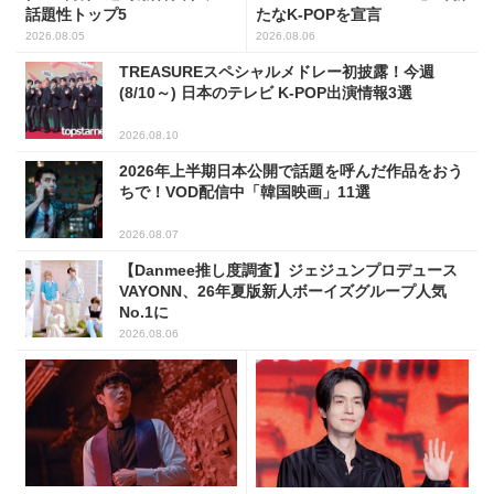
話題性トップ5
たなK-POPを宣言
2026.08.05
2026.08.06
TREASUREスペシャルメドレー初披露！今週
(8/10～) 日本のテレビ K-POP出演情報3選
2026.08.10
2026年上半期日本公開で話題を呼んだ作品をおう
ちで！VOD配信中「韓国映画」11選
2026.08.07
【Danmee推し度調査】ジェジュンプロデュース
VAYONN、26年夏版新人ボーイズグループ人気
No.1に
2026.08.06