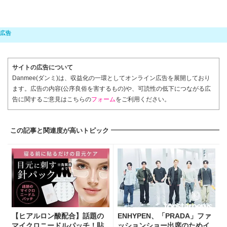
サイトの広告について
Danmee(ダンミ)は、収益化の一環としてオンライン広告を展開しており
ます。広告の内容(公序良俗を害するもの)や、可読性の低下につながる広
告に関するご意見はこちらの
フォーム
をご利用ください。
この記事と関連度が高いトピック
【ヒアルロン酸配合】話題の
ENHYPEN、「PRADA」ファ
マイクロニードルパッチ！貼
ッションショー出席のためイ