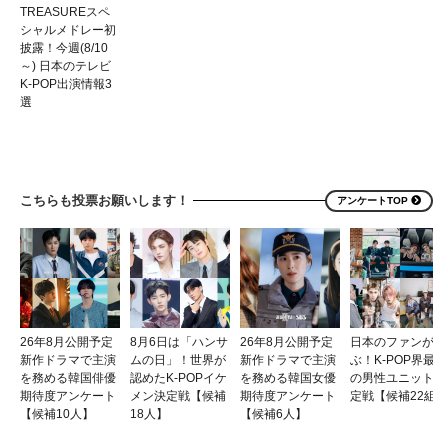
TREASUREスペ
シャルメドレー初
披露！今週(8/10
～) 日本のテレビ
K-POP出演情報3
選
こちらも投票お願いします！
アンケートTOP
26年8月公開予定
8月6日は「ハンサ
26年8月公開予定
日本のファンが選
新作ドラマで主演
ムの日」！世界が
新作ドラマで主演
ぶ！K-POP界最強
を務める韓国俳優
認めたK-POPイケ
を務める韓国女優
の男性ユニット決
期待度アンケート
メン決定戦【候補
期待度アンケート
定戦【候補22組】
【候補10人】
18人】
【候補6人】