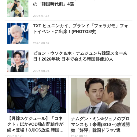
の「韓国時代劇」4選
2026.07.16
TXT ヒュニンカイ、ブランド「フェラガモ」フォ
トイベントに出席！(PHOTO8枚)
2026.08.07
ビョン・ウソク＆ホ・ナムジュンら韓流スター来
日！2026年秋 日本で会える韓国俳優10人
2026.08.04
【月韓スケジュール】「コネ
ナムグン・ミン&ジュノのブロ
クト」ほかVOD独占配信作が
マンスも！来週(8/10～)放送開
続々登場！8月CS放送 韓国ド
始「好評」韓国ドラマ7選
ラマ(全66選)
2026.07.23
2026.08.03