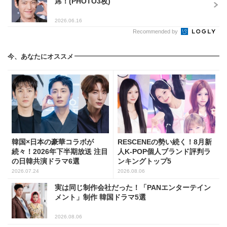
席！(PHOTO3枚)
2026.06.16
Recommended by
今、あなたにオススメ
韓国×日本の豪華コラボが
RESCENEの勢い続く！8月新
続々！2026年下半期放送 注目
人K-POP個人ブランド評判ラ
の日韓共演ドラマ6選
ンキングトップ5
2026.07.24
2026.08.06
実は同じ制作会社だった！「PANエンターテイン
メント」制作 韓国ドラマ5選
2026.08.06