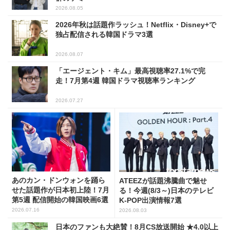
2026.08.05
2026年秋は話題作ラッシュ！Netflix・Disney+で
独占配信される韓国ドラマ3選
2026.08.07
「エージェント・キム」最高視聴率27.1%で完
走！7月第4週 韓国ドラマ視聴率ランキング
2026.07.27
あのカン・ドンウォンを踊ら
ATEEZが話題沸騰曲で魅せ
せた話題作が日本初上陸！7月
る！今週(8/3～)日本のテレビ
第5週 配信開始の韓国映画6選
K-POP出演情報7選
2026.07.16
2026.08.03
日本のファンも大絶賛！8月CS放送開始 ★4.0以上