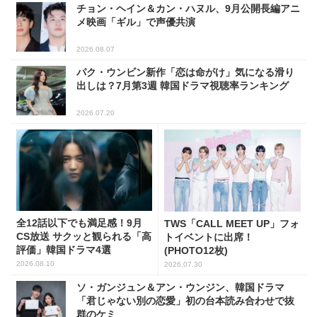
チョン・ヘイン＆カン・ハヌル、9月公開長編アニ
メ映画「ギル」で声優共演
2026.08.07
パク・ウンビン新作「恋は命がけ」気になる滑り
出しは？7月第3週 韓国ドラマ視聴率ランキング
2026.07.20
全12話以下でも満足感！9月
TWS「CALL MEET UP」フォ
CS放送 サクッと観られる「高
トイベントに出席！
評価」韓国ドラマ4選
(PHOTO12枚)
2026.08.10
2026.07.30
ソ・ガンジュン＆アン・ウンジン、韓国ドラマ
「君じゃない別の恋愛」初の台本読み合わせで抜
群のケミ