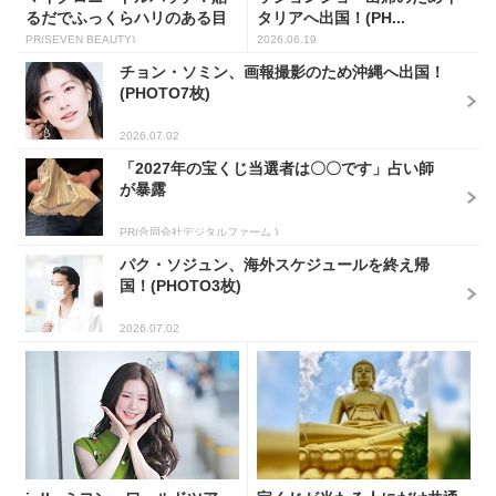
るだでふっくらハリのある目
タリアへ出国！(PH...
元...
PR(SEVEN BEAUTY)
2026.06.19
チョン・ソミン、画報撮影のため沖縄へ出国！
(PHOTO7枚)
2026.07.02
「2027年の宝くじ当選者は〇〇です」占い師
が暴露
PR(合同会社デジタルファーム )
パク・ソジュン、海外スケジュールを終え帰
国！(PHOTO3枚)
2026.07.02