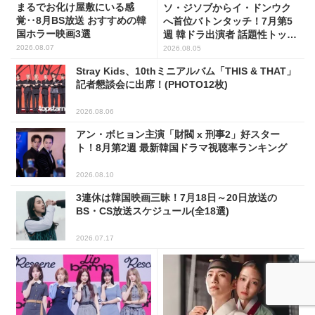
まるでお化け屋敷にいる感
ソ・ジソブからイ・ドンウク
覚‥8月BS放送 おすすめの韓
へ首位バトンタッチ！7月第5
国ホラー映画3選
週 韓ドラ出演者 話題性トップ
5
2026.08.07
2026.08.05
Stray Kids、10thミニアルバム「THIS & THAT」
記者懇談会に出席！(PHOTO12枚)
2026.08.06
アン・ボヒョン主演「財閥 x 刑事2」好スター
ト！8月第2週 最新韓国ドラマ視聴率ランキング
2026.08.10
3連休は韓国映画三昧！7月18日～20日放送の
BS・CS放送スケジュール(全18選)
2026.07.17