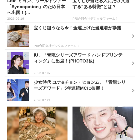
i-dle ミヨン、ワールドツアー
宝くじが当たる人にだけ共通
「Syncopation」のため日本
する“ある特徴”とは？
へ出国！(...
2026.06.16
PR(合同会社デジタルファーム )
宝くじ狙うなら今！金運上げた当選者が暴露
PR(合同会社デジタルファーム )
IU、「青龍シリーズアワード ハンドプリンテ
ィング」に出席！(PHOTO3枚)
2026.07.07
少女時代 ユナ&チョン・ヒョンム、「青龍シリ
ーズアワード」5年連続MCに抜擢！
2026.07.21