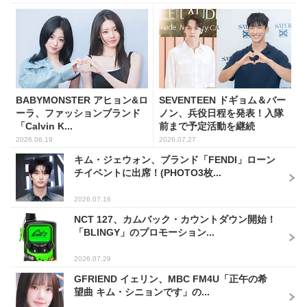
BABYMONSTER アヒョン&ロ
SEVENTEEN ドギョム＆バー
ーラ、ファッションブランド
ノン、兵役日程を発表！入隊
「Calvin K...
前まで予定活動を継続
2026.06.19
2026.07.27
キム・ジェウォン、ブランド「FENDI」ローン
チイベントに出席！(PHOTO3枚...
2026.07.16
NCT 127、カムバック・カウントダウン開始！
「BLINGY」のプロモーション...
2026.07.29
GFRIEND イェリン、MBC FM4U「正午の希
望曲 キム・シニョンです」の...