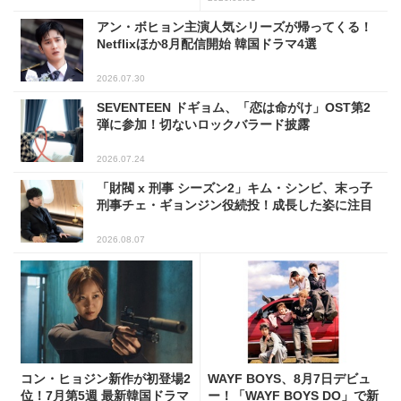
アン・ボヒョン主演人気シリーズが帰ってくる！
Netflixほか8月配信開始 韓国ドラマ4選
2026.07.30
SEVENTEEN ドギョム、「恋は命がけ」OST第2
弾に参加！切ないロックバラード披露
2026.07.24
「財閥 x 刑事 シーズン2」キム・シンビ、末っ子
刑事チェ・ギョンジン役続投！成長した姿に注目
2026.08.07
コン・ヒョジン新作が初登場2
WAYF BOYS、8月7日デビュ
位！7月第5週 最新韓国ドラマ
ー！「WAYF BOYS DO」で新