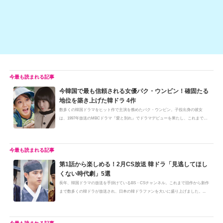
k
今韓国で最も信頼される女優パク・ウンビン！確固たる
地位を築き上げた韓ドラ 4作
数多くの韓国ドラマをヒット作で主演を務めたパク・ウンビン。子役出身の彼女
は、1997年放送のMBCドラマ『愛と別れ』でドラマデビューを果たし、これまでソ
ン...
第1話から楽しめる！2月CS放送 韓ドラ「見逃してほし
くない時代劇」5選
長年、韓国ドラマの放送を手掛けているBS・CSチャンネル。これまで旧作から新作
まで数多くの韓ドラが放送され、日本の韓ドラファンを大いに盛り上げました。...