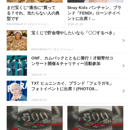
まだ宝くじ“適当に”買って
Stray Kids バンチャン、ブラ
る？それ、当たらない人の典
ンド「FENDI」ローンチイベ
型です
ントに出席！...
PR(合同会社デジタルファーム )
2026.07.16
宝くじで貯金増やしたいなら「〇〇するべき」
PR(合同会社デジタルファーム )
ONF、カムバックとともに善行！才能寄付コ
ンサート開催＆チャリティー活動参加
2026.07.17
TXT ヒュニンカイ、ブランド「フェラガモ」
フォトイベントに出席！(PHOTO8...
2026.08.07