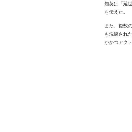
知英は「延
を伝えた。
また、複数
も洗練され
かかつアク