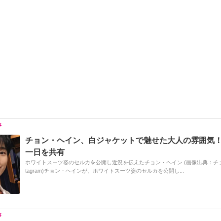
at
b
a
Li
o
n
o
k
k
チョン・ヘイン、白ジャケットで魅せた大人の雰囲気
一日を共有
ホワイトスーツ姿のセルカを公開し近況を伝えたチョン・ヘイン (画像出典：チョン
tagram)チョン・ヘインが、ホワイトスーツ姿のセルカを公開し...