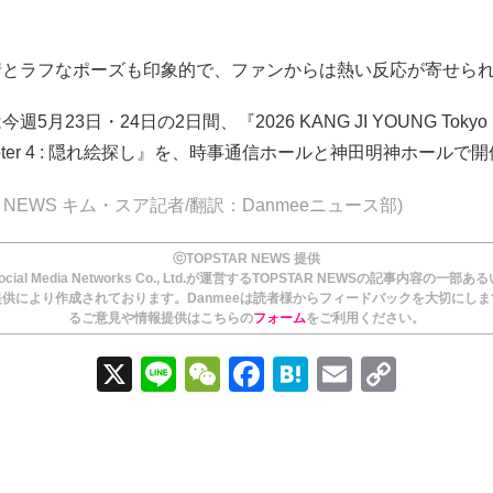
情とラフなポーズも印象的で、ファンからは熱い反応が寄せら
5月23日・24日の2日間、『2026 KANG JI YOUNG Tokyo Fa
 Chapter 4 : 隠れ絵探し』を、時事通信ホールと神田明神ホールで
AR NEWS キム・スア記者/翻訳：Danmeeニュース部)
ⓒTOPSTAR NEWS 提供
ial Media Networks Co., Ltd.が運営するTOPSTAR NEWSの記事内容の一部
供により作成されております。Danmeeは読者様からフィードバックを大切にし
るご意見や情報提供はこちらの
フォーム
をご利用ください。
X
Li
W
F
H
E
C
n
e
a
at
m
o
e
C
c
e
ail
p
h
e
n
y