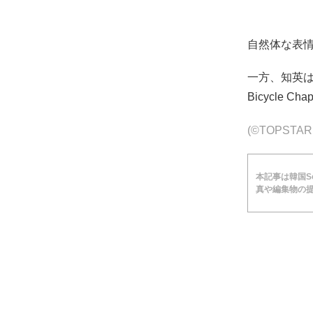
自然体な表
一方、知英は今週
Bicycle
(©TOPST
本記事は韓国Soc
真や編集物の提