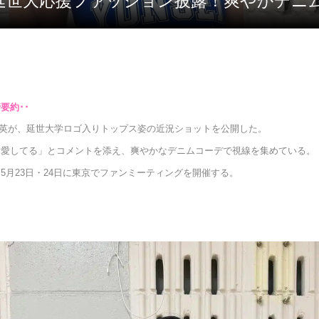
英、延世大応援ファッション披露！爽やかデニ
知英が、延世大学ロゴ入りトップス姿の近況ショットを公開した。
、愛してる」とコメントを添え、爽やかなデニムコーデで視線を集めている。
5月23日・24日に東京でファンミーティングを開催する。