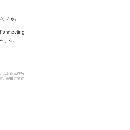
れている。
nmeeting
開催する。
あるいは全部 及び写
ます。記事に関す