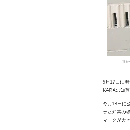
延世
5月17日に
KARAの知
今月18日
せた知英の
マークが大