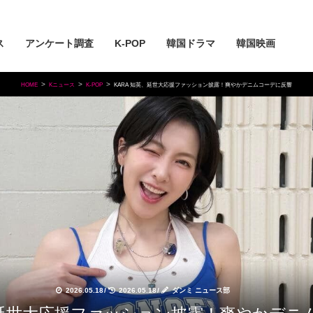
ス
アンケート調査
K-POP
韓国ドラマ
韓国映画
HOME
Kニュース
K-POP
KARA 知英、延世大応援ファッション披露！爽やかデニムコーデに反響
2026.05.18
/
2026.05.18
/
ダンミ ニュース部