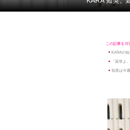
KARA 知
KARAの
「延世よ
知英は今週