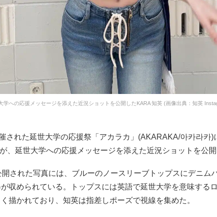
大学への応援メッセージを添えた近況ショットを公開したKARA 知英 (画像出典：知英 Instagr
開催された延世大学の応援祭「アカラカ」(AKARAKA/아카라카
英が、延世大学への応援メッセージを添えた近況ショットを公
に公開された写真には、ブルーのノースリーブトップスにデニム
姿が収められている。トップスには英語で延世大学を意味する
きく描かれており、知英は指差しポーズで視線を集めた。