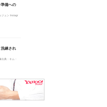
ー準備への
 Instagr
！洗練され
像出典：キム・