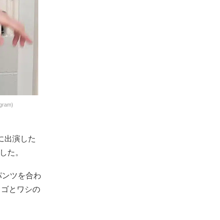
am)
)に出演した
開した。
パンツを合わ
ロゴとワシの