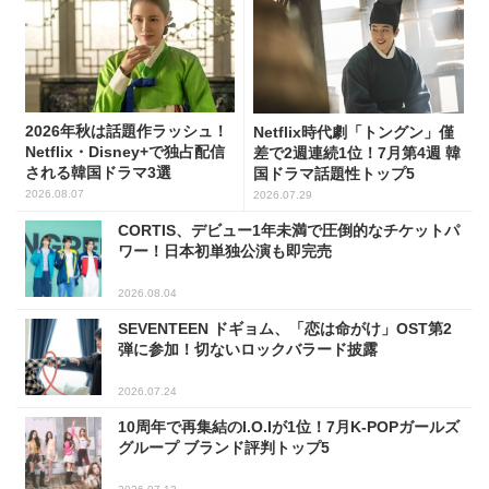
2026年秋は話題作ラッシュ！
Netflix時代劇「トングン」僅
Netflix・Disney+で独占配信
差で2週連続1位！7月第4週 韓
される韓国ドラマ3選
国ドラマ話題性トップ5
2026.08.07
2026.07.29
CORTIS、デビュー1年未満で圧倒的なチケットパ
ワー！日本初単独公演も即完売
2026.08.04
SEVENTEEN ドギョム、「恋は命がけ」OST第2
弾に参加！切ないロックバラード披露
2026.07.24
10周年で再集結のI.O.Iが1位！7月K-POPガールズ
グループ ブランド評判トップ5