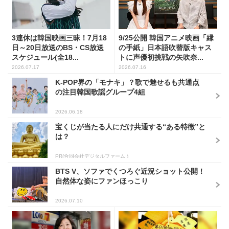
3連休は韓国映画三昧！7月18
9/25公開 韓国アニメ映画「縁
日～20日放送のBS・CS放送
の手紙」日本語吹替版キャス
スケジュール(全18...
トに声優初挑戦の矢吹奈...
2026.07.17
2026.07.16
K-POP界の「モナキ」？歌で魅せるも共通点
の注目韓国歌謡グループ4組
2026.06.18
宝くじが当たる人にだけ共通する“ある特徴”と
は？
PR(合同会社デジタルファーム )
BTS V、ソファでくつろぐ近況ショット公開！
自然体な姿にファンほっこり
2026.07.10