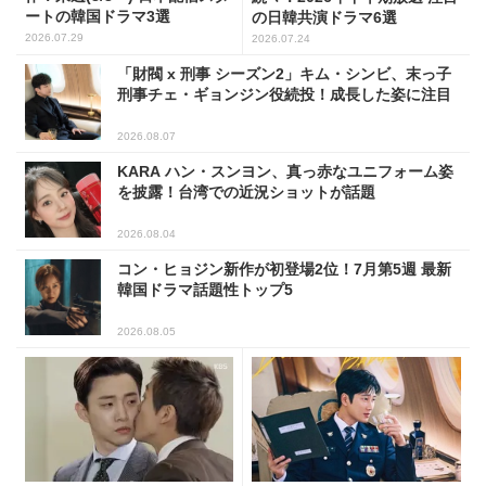
ートの韓国ドラマ3選
の日韓共演ドラマ6選
2026.07.29
2026.07.24
「財閥 x 刑事 シーズン2」キム・シンビ、末っ子
刑事チェ・ギョンジン役続投！成長した姿に注目
2026.08.07
KARA ハン・スンヨン、真っ赤なユニフォーム姿
を披露！台湾での近況ショットが話題
2026.08.04
コン・ヒョジン新作が初登場2位！7月第5週 最新
韓国ドラマ話題性トップ5
2026.08.05