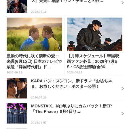
ズ」完走に感謝！ウン・チェニとの旅...
2026.06.15
激動の時代に咲く禁断の愛‥
【月韓スケジュール】韓国映
来週(6月15日) 日本のテレビで
画ファン必見！2026年7月B
放送「韓国時代劇」ド...
S・CS放送情報(全96...
2026.06.12
2026.06.18
KARA ハン・スンヨン、新ドラマ「お坊ちゃ
ま、お放しください」ポスター公開！
2026.07.29
MONSTA X、約1年ぶりにカムバック！新EP
「The Phase」9月4日リ...
2026.08.07