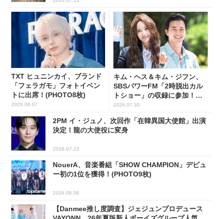
2026.07.13
TXT ヒュニンカイ、ブランド
キム・ヘス＆キム・ジフン、
「フェラガモ」フォトイベン
SBSパワーFM「2時脱出カル
トに出席！(PHOTO8枚)
トショー」の収録に参加！
(PHOTO7枚)
2026.08.07
2026.07.30
2PM イ・ジュノ、次回作「在韓異国大使館」出演
決定！龍の大使役に変身
2026.07.23
NouerA、音楽番組「SHOW CHAMPION」デビュ
ー初の1位を獲得！(PHOTO9枚)
2026.08.06
【Danmee推し度調査】ジェジュンプロデュース
VAYONN、26年夏版新人ボーイズグループ人気