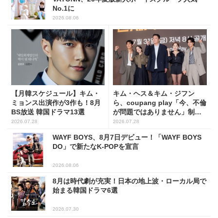
No.1に
2026.08.06
【月韓スケジュール】キム・
キム・ヘス＆キム・ジフン
ミョンス出演作が3作も！8月
ら、coupang play「今、不倫
BS放送 韓国ドラマ13選
が問題ではありません」制作
発表会に出席！(PHOTO15枚)
2026.07.28
2026.07.28
WAYF BOYS、8月7日デビュー！「WAYF BOYS
DO」で新たなK-POPを宣言
2026.08.06
8月は時代劇が充実！日本の地上波・ローカル局で
始まる韓国ドラマ6選
2026.07.30