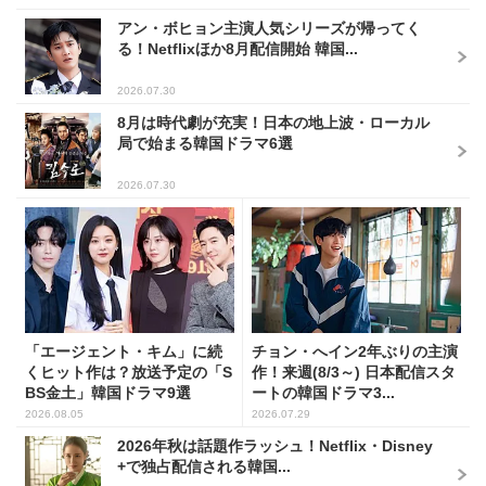
アン・ボヒョン主演人気シリーズが帰ってく
る！Netflixほか8月配信開始 韓国...
2026.07.30
8月は時代劇が充実！日本の地上波・ローカル
局で始まる韓国ドラマ6選
2026.07.30
「エージェント・キム」に続
チョン・へイン2年ぶりの主演
くヒット作は？放送予定の「S
作！来週(8/3～) 日本配信スタ
BS金土」韓国ドラマ9選
ートの韓国ドラマ3...
2026.08.05
2026.07.29
2026年秋は話題作ラッシュ！Netflix・Disney
+で独占配信される韓国...