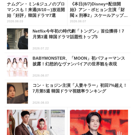
ナムグン・ミン&ジュノのブロ
《本日(8/7)Disney+配信開
マンスも！来週(8/10～)放送開
始》アン・ボヒョン主演「財
始「好評」韓国ドラマ7選
閥 x 刑事2」スケールアップし
たFLEX捜査に注目
2026.08.03
2026.08.07
Netflix今年初の時代劇「トングン」首位獲得！7
月第3週 韓国ドラマ話題性トップ5
2026.07.22
BABYMONSTER、「MOON」初パフォーマンス
披露！幻想的なヴァンパイアの世界観を表現
2026.08.07
コン・ヒョジン主演「人妻キラー」初回7%超え！
7月第5週 韓国ドラマ視聴率ランキング
2026.08.03