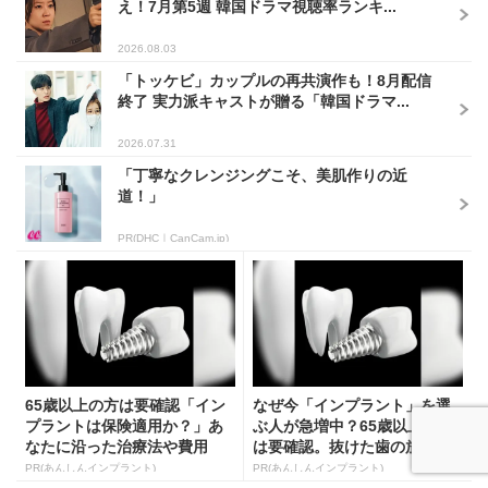
え！7月第5週 韓国ドラマ視聴率ランキ...
2026.08.03
「トッケビ」カップルの再共演作も！8月配信
終了 実力派キャストが贈る「韓国ドラマ...
2026.07.31
「丁寧なクレンジングこそ、美肌作りの近
道！」
PR(DHC｜CanCam.jp)
65歳以上の方は要確認「イン
なぜ今「インプラント」を選
プラントは保険適用か？」あ
ぶ人が急増中？65歳以上の方
なたに沿った治療法や費用
は要確認。抜けた歯の放置
を...
は...
PR(あんしんインプラント)
PR(あんしんインプラント)