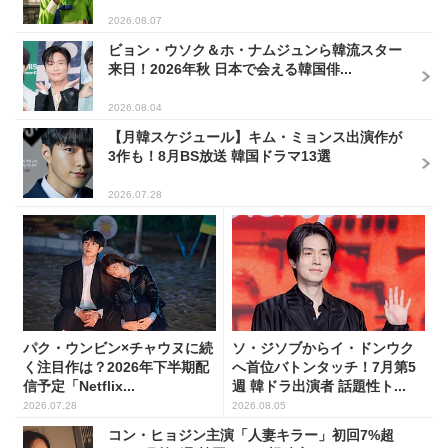
2026.08.07
ビョン・ウソク＆ホ・ナムジュンら韓流スター
来日！2026年秋 日本で会える韓国俳...
2026.08.04
【月韓スケジュール】キム・ミョンス出演作が
3作も！8月BS放送 韓国ドラマ13選
2026.07.28
パク・ウンビン×チャウヌに続
ソ・ジソブからイ・ドンウク
く注目作は？2026年下半期配
へ首位バトンタッチ！7月第5
信予定「Netflix...
週 韓ドラ出演者 話題性ト...
2026.07.28
2026.08.05
コン・ヒョジン主演「人妻キラー」初回7%超