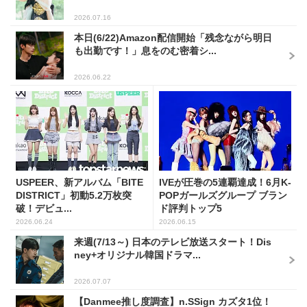
2026.07.16
本日(6/22)Amazon配信開始「残念ながら明日
も出勤です！」息をのむ密着シ...
2026.06.22
USPEER、新アルバム「BITE
IVEが圧巻の5連覇達成！6月K-
DISTRICT」初動5.2万枚突
POPガールズグループ ブラン
破！デビュ...
ド評判トップ5
2026.06.24
2026.06.15
来週(7/13～) 日本のテレビ放送スタート！Dis
ney+オリジナル韓国ドラマ...
2026.07.07
【Danmee推し度調査】n.SSign カズタ1位！