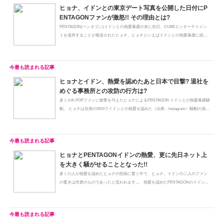
ヒョナ、イドンとの東京デート写真を公開した日付にP
ENTAGONファンが激怒!! その理由とは?
PENTAGON(ペンタゴン)イドンとの熱愛暴露の末に先日、CUBEエンターテイメン
トを退所することが報道されたヒョナ。ヒョナといえばイドンとの熱愛暴露に続く
様...
ヒョナとイドン、熱愛を認めたあと日本で目撃? 退社を
めぐる事務所との攻防の行方は?
多くのK-POPファンに衝撃を与えたヒョナによるPENTAGON イドンとの熱愛暴露騒
動。 ヒョナは自身のSNSでイドンとの熱愛を認めた（出典：Instagram）騒動の渦
中...
ヒョナとPENTAGONイドンの熱愛、更に先日ネット上
を大きく騒がせることとなった!!
多くの人が熱愛を認めたヒョナの投稿に驚く中で、ヒョナ、イドンの二人のファン
の驚きは尚更のものであったと思われます...。 熱愛を認めたPENTAGONのイドン...