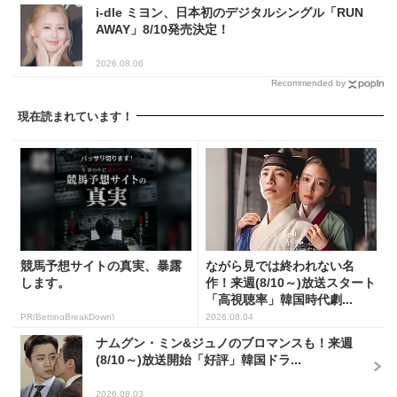
i-dle ミヨン、日本初のデジタルシングル「RUN
AWAY」8/10発売決定！
2026.08.06
Recommended by
現在読まれています！
競馬予想サイトの真実、暴露
ながら見では終われない名
します。
作！来週(8/10～)放送スタート
「高視聴率」韓国時代劇...
PR(BettingBreakDown)
2026.08.04
ナムグン・ミン&ジュノのブロマンスも！来週
(8/10～)放送開始「好評」韓国ドラ...
2026.08.03