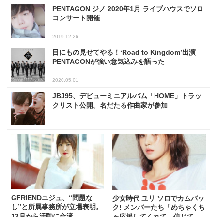
PENTAGON ジノ 2020年1月 ライブハウスでソロ
コンサート開催
2019.12.26
目にもの見せてやる！‘Road to Kingdom’出演
PENTAGONが強い意気込みを語った
2020.05.01
JBJ95、デビューミニアルバム「HOME」トラッ
クリスト公開。名だたる作曲家が参加
GFRIENDユジュ、“問題な
少女時代 ユリ ソロでカムバッ
し”と所属事務所が立場表明。
ク! メンバーたち「めちゃくち
12月から活動に合流
ゃ応援してくれて、信じてく