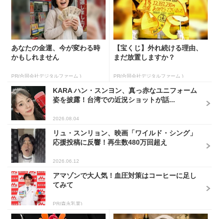
あなたの金運、今が変わる時
【宝くじ】外れ続ける理由、
かもしれません
まだ放置しますか？
PR(合同会社デジタルファーム )
PR(合同会社デジタルファーム )
KARA ハン・スンヨン、真っ赤なユニフォーム
姿を披露！台湾での近況ショットが話...
2026.08.04
リュ・スンリョン、映画「ワイルド・シング」
応援投稿に反響！再生数480万回超え
2026.06.12
アマゾンで大人気！血圧対策はコーヒーに足し
てみて
PR(森永乳業)