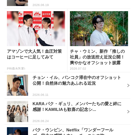
2026.06.19
アマゾンで大人気！血圧対策
チャ・ウミン、新作「推しの
はコーヒーに足してみて
社員」の放送控え近況公開！
爽やかなオフショット披露
PR(森永乳業)
2026.07.02
チョン・イル、バンコク滞在中のオフショット
公開！自然体の魅力あふれる近況
2026.06.11
KARA パク・ギュリ、メンバーたちの愛と絆に
感謝！KAMILIAも歓喜の記念シ...
2026.06.24
パク・ウンビン、Netflix「ワンダーフール