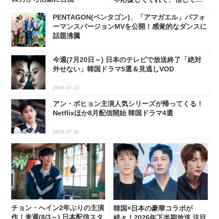
れた」
PENTAGON(ペンタゴン)、「アマガエル」パフォ
ーマンスバージョンMVを公開！感覚的なダンスに
話題沸騰
今週(7月20日～) 日本のテレビで放送終了「絶対
外せない」韓国ドラマ5選＆見逃しVOD
2026.07.22
アン・ボヒョン主演人気シリーズが帰ってくる！
Netflixほか8月配信開始 韓国ドラマ4選
2026.07.30
チョン・へイン2年ぶりの主演
韓国×日本の豪華コラボが
作！来週(8/3～) 日本配信スタ
続々！2026年下半期放送 注目