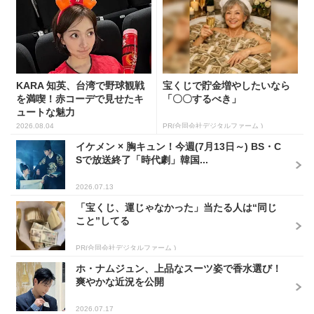
KARA 知英、台湾で野球観戦
宝くじで貯金増やしたいなら
を満喫！赤コーデで見せたキ
「〇〇するべき」
ュートな魅力
2026.08.04
PR(合同会社デジタルファーム )
イケメン × 胸キュン！今週(7月13日～) BS・C
Sで放送終了「時代劇」韓国...
2026.07.13
「宝くじ、運じゃなかった」当たる人は“同じ
こと”してる
PR(合同会社デジタルファーム )
ホ・ナムジュン、上品なスーツ姿で香水選び！
爽やかな近況を公開
2026.07.17