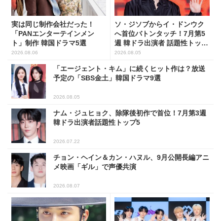
実は同じ制作会社だった！
ソ・ジソブからイ・ドンウク
「PANエンターテインメン
へ首位バトンタッチ！7月第5
ト」制作 韓国ドラマ5選
週 韓ドラ出演者 話題性トップ
5
2026.08.06
2026.08.05
「エージェント・キム」に続くヒット作は？放送
予定の「SBS金土」韓国ドラマ9選
2026.08.05
ナム・ジュヒョク、除隊後初作で首位！7月第3週
韓ドラ出演者話題性トップ5
2026.07.22
チョン・ヘイン＆カン・ハヌル、9月公開長編アニ
メ映画「ギル」で声優共演
2026.08.07