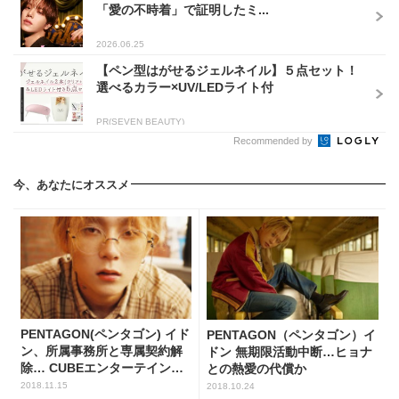
「愛の不時着」で証明したミ...
2026.06.25
【ペン型はがせるジェルネイル】５点セット！
選べるカラー×UV/LEDライト付
PR(SEVEN BEAUTY)
Recommended by
今、あなたにオススメ
PENTAGON(ペンタゴン) イド
PENTAGON（ペンタゴン）イ
ン、所属事務所と専属契約解
ドン 無期限活動中断…ヒョナ
除… CUBEエンターテインメ
との熱愛の代償か
ントを去る
2018.11.15
2018.10.24