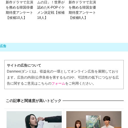
新作ドラマで主演
ムの日」！世界が
新作ドラマで主演
を務める韓国俳優
認めたK-POPイケ
を務める韓国女優
期待度アンケート
メン決定戦【候補
期待度アンケート
【候補10人】
18人】
【候補6人】
サイトの広告について
Danmee(ダンミ)は、収益化の一環としてオンライン広告を展開しており
ます。広告の内容(公序良俗を害するもの)や、可読性の低下につながる広
告に関するご意見はこちらの
フォーム
をご利用ください。
この記事と関連度が高いトピック