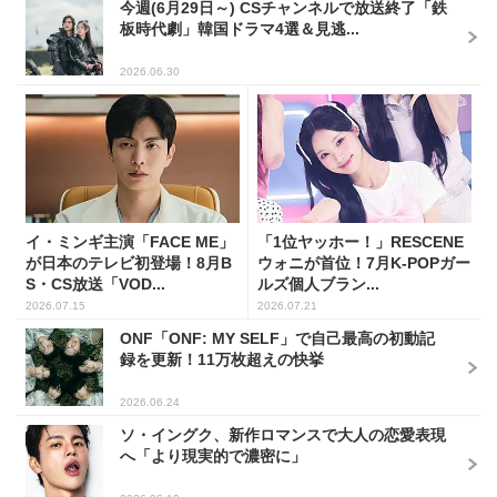
今週(6月29日～) CSチャンネルで放送終了「鉄
板時代劇」韓国ドラマ4選＆見逃...
2026.06.30
イ・ミンギ主演「FACE ME」
「1位ヤッホー！」RESCENE
が日本のテレビ初登場！8月B
ウォニが首位！7月K-POPガー
S・CS放送「VOD...
ルズ個人ブラン...
2026.07.15
2026.07.21
ONF「ONF: MY SELF」で自己最高の初動記
録を更新！11万枚超えの快挙
2026.06.24
ソ・イングク、新作ロマンスで大人の恋愛表現
へ「より現実的で濃密に」