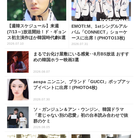
【週韓スケジュール】来週
EMOTI:M、1stシングルアル
(7/13～)放送開始！ド・ギョン
バム「CONNECT」ショーケ
ス初主演作ほか韓国時代劇6選
ースに出席！(PHOTO13枚)
2026.07.10
2026.07.31
まるでお化け屋敷にいる感覚‥8月BS放送 おすす
めの韓国ホラー映画3選
2026.08.07
aespa ニンニン、ブランド「GUCCI」ポップアッ
プイベントに出席！(PHOTO4枚)
2026.07.30
ソ・ガンジュン＆アン・ウンジン、韓国ドラマ
「君じゃない別の恋愛」初の台本読み合わせで抜
群のケミ
2026.08.05