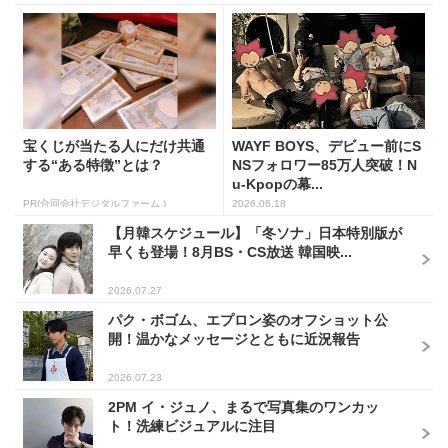
宝くじが当たる人にだけ共通
WAYF BOYS、デビュー前にS
する“ある特徴”とは？
NSフォロワー85万人突破！N
u-Kpopの幕...
PR(合同会社デジタルファーム )
2026.06.18
【月韓スケジュール】「冬ソナ」日本特別版が
早くも登場！8月BS・CS放送 韓国映...
2026.07.27
パク・ボゴム、エプロン姿のオフショット公
開！温かなメッセージとともに近況報告
2026.07.23
2PM イ・ジュノ、まるで写真集のワンカッ
ト！洗練ビジュアルに注目