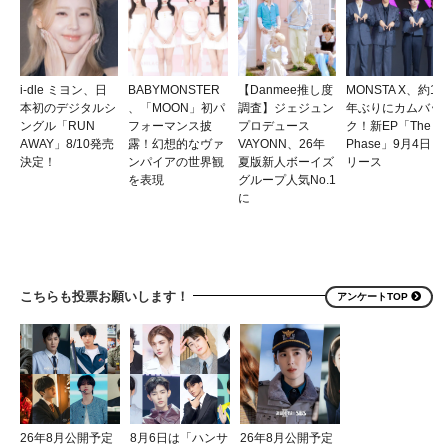
i-dle ミヨン、日
BABYMONSTER
【Danmee推し度
MONSTA X、約1
本初のデジタルシ
、「MOON」初パ
調査】ジェジュン
年ぶりにカムバッ
ングル「RUN
フォーマンス披
プロデュース
ク！新EP「The
AWAY」8/10発売
露！幻想的なヴァ
VAYONN、26年
Phase」9月4日リ
決定！
ンパイアの世界観
夏版新人ボーイズ
リース
を表現
グループ人気No.1
に
こちらも投票お願いします！
アンケートTOP
26年8月公開予定
8月6日は「ハンサ
26年8月公開予定