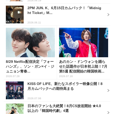
2026.06.19
2PM JUN. K、6月15日カムバック！「Midnig
ht Ticket」M...
2026.06.11
8/29 Netflix配信決定「フォー
あのカン・ドンウォンを踊ら
ハンズ」、ソン・ガン×イ・ジ
せた話題作が日本初上陸！7月
ュニョン青春...
第5週 配信開始の韓国映画...
2026.07.28
2026.07.16
KISS OF LIFE、新たなスポイラー映像公開！8
月カムバックへの期待高まる
2026.07.06
日本のファンも大絶賛！8月CS放送開始 ★4.0
以上の「韓国時代劇」4選