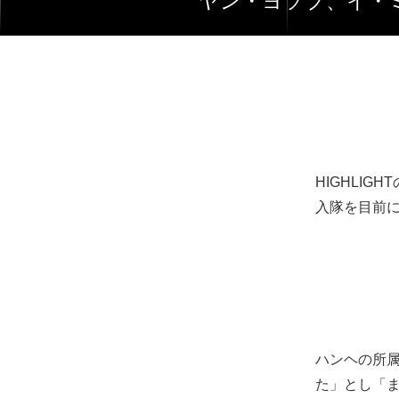
ヤン・ヨソプ、イ
HIGHLI
入隊を目前
ハンヘの所
た」とし「