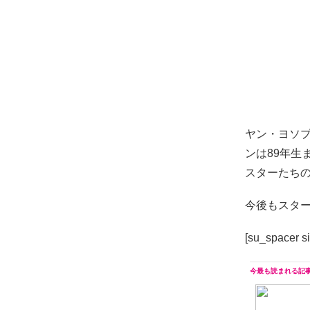
ヤン・ヨソ
ンは89年生
スターたち
今後もスタ
[su_spacer s