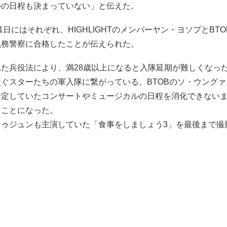
ルの日程も決まっていない」と伝えた。
31日にはそれぞれ、HIGHLIGHTのメンバーヤン・ヨソプとBT
義務警察に合格したことが伝えられた。
れた兵役法により、満28歳以上になると入隊延期が難しくなっ
ぐスターたちの軍入隊に繋がっている。BTOBのソ・ウング
予定していたコンサートやミュージカルの日程を消化できない
すことになった。
ドゥジュンも主演していた「食事をしましょう3」を最後まで撮
。