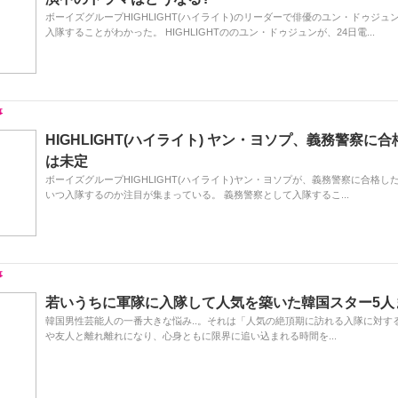
ボーイズグループHIGHLIGHT(ハイライト)のリーダーで俳優のユン・ドゥジュ
入隊することがわかった。 HIGHLIGHTののユン・ドゥジュンが、24日電...
HIGHLIGHT(ハイライト) ヤン・ヨソプ、義務警察に合
は未定
ボーイズグループHIGHLIGHT(ハイライト)ヤン・ヨソプが、義務警察に合格し
いつ入隊するのか注目が集まっている。 義務警察として入隊するこ...
若いうちに軍隊に入隊して人気を築いた韓国スター5人
韓国男性芸能人の一番大きな悩み..。それは「人気の絶頂期に訪れる入隊に対する
や友人と離れ離れになり、心身ともに限界に追い込まれる時間を...