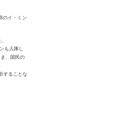
OBのイ・ミン
た。
ァンも入隊し
まま、国民の
影することな