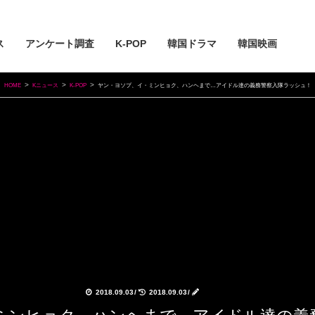
ス
アンケート調査
K-POP
韓国ドラマ
韓国映画
HOME
Kニュース
K-POP
ヤン・ヨソプ、イ・ミンヒョク、ハンヘまで…アイドル達の義務警察入隊ラッシュ！
2018.09.03
/
2018.09.03
/