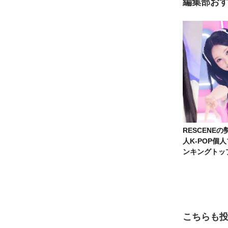
編集部お
RESCENE
人K-POP個
ンキングトッ
こちらも