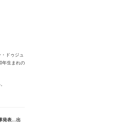
ン・ドゥジュ
0年生まれの
。
い。
入隊発表…出