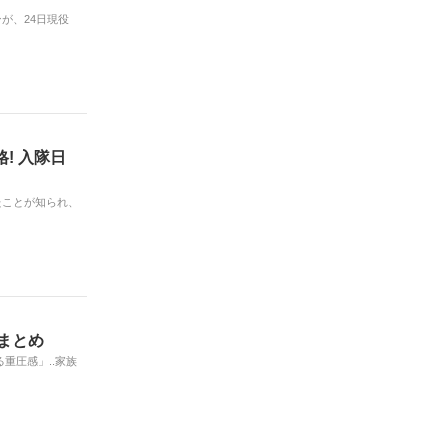
ンが、24日現役
格! 入隊日
たことが知られ、
まとめ
重圧感」..家族