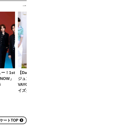
ー！1st
【Danmee推し度調査】ジェ
NCT127＆BABYMONSTER
F NOW」
ジュンプロデュース
生中継ほかライブが充実！9
歩
VAYONN、26年夏版新人ボー
「日本初放送」K-POP公演4
イズグループ人気No.1に
選
ケートTOP