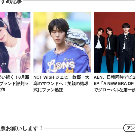
すすめ記事
の勢い続く！8月新
NCT WISH ジェヒ、故郷・大
AEN、日韓同時デビュ
人ブランド評判ラ
邱のマウンドへ！笑顔の始球
EP「A NEW ERA O
プ5
式にファン熱狂
でグローバルな第一
投票お願いします！
アン