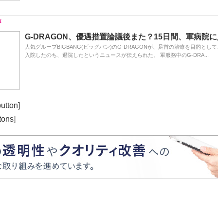
G-DRAGON、優遇措置論議後また？15日間、軍病院
人気グループBIGBANG(ビッグバン)のG-DRAGONが、足首の治療を目的とし
入院したのち、退院したというニュースが伝えられた。 軍服務中のG-DRA...
utton]
tons]