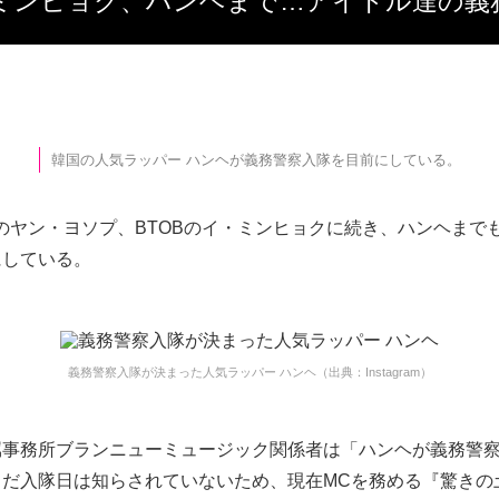
・ミンヒョク、ハンヘまで…アイドル達の義
韓国の人気ラッパー ハンヘが義務警察入隊を目前にしている。
GHTのヤン・ヨソプ、BTOBのイ・ミンヒョクに続き、ハンヘまで
にしている。
義務警察入隊が決まった人気ラッパー ハンヘ（出典：Instagram）
属事務所ブランニューミュージック関係者は「ハンヘが義務警
まだ入隊日は知らされていないため、現在MCを務める『驚きの