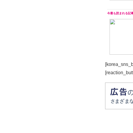
[korea_sns_b
[reaction_but