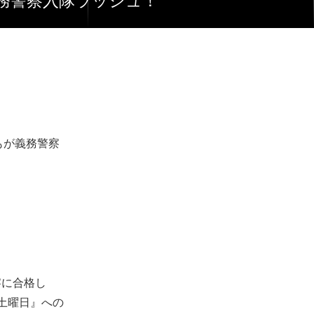
務警察入隊ラッシュ！
もが義務警察
察に合格し
土曜日』への