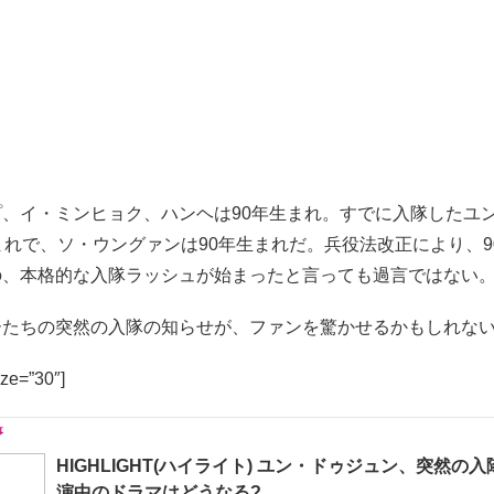
プ、イ・ミンヒョク、ハンヘは90年生まれ。すでに入隊したユ
まれで、ソ・ウングァンは90年生まれだ。兵役法改正により、9
の、本格的な入隊ラッシュが始まったと言っても過言ではない
ーたちの突然の入隊の知らせが、ファンを驚かせるかもしれな
ize=”30″]
HIGHLIGHT(ハイライト) ユン・ドゥジュン、突然の
演中のドラマはどうなる?