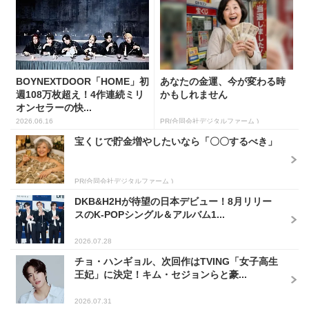
BOYNEXTDOOR「HOME」初
あなたの金運、今が変わる時
週108万枚超え！4作連続ミリ
かもしれません
オンセラーの快...
2026.06.16
PR(合同会社デジタルファーム )
宝くじで貯金増やしたいなら「〇〇するべき」
PR(合同会社デジタルファーム )
DKB&H2Hが待望の日本デビュー！8月リリー
スのK-POPシングル＆アルバム1...
2026.07.28
チョ・ハンギョル、次回作はTVING「女子高生
王妃」に決定！キム・セジョンらと豪...
2026.07.31