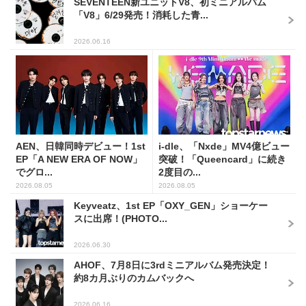
SEVENTEEN新ユニットV8、初ミニアルバム
「V8」6/29発売！消耗した青...
2026.06.16
AEN、日韓同時デビュー！1st
i-dle、「Nxde」MV4億ビュー
EP「A NEW ERA OF NOW」
突破！「Queencard」に続き
でグロ...
2度目の...
2026.08.05
2026.08.05
Keyveatz、1st EP「OXY_GEN」ショーケー
スに出席！(PHOTO...
2026.06.30
AHOF、7月8日に3rdミニアルバム発売決定！
約8カ月ぶりのカムバックへ
2026.06.16