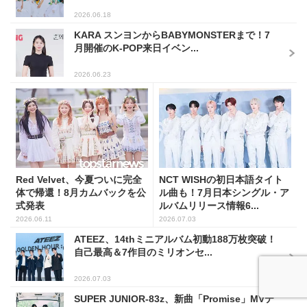
2026.06.18
KARA スンヨンからBABYMONSTERまで！7
月開催のK-POP来日イベン...
2026.06.23
Red Velvet、今夏ついに完全
NCT WISHの初日本語タイト
体で帰還！8月カムバックを公
ル曲も！7月日本シングル・ア
式発表
ルバムリリース情報6...
2026.06.11
2026.07.03
ATEEZ、14thミニアルバム初動188万枚突破！
自己最高＆7作目のミリオンセ...
2026.07.03
SUPER JUNIOR-83z、新曲「Promise」MVテ