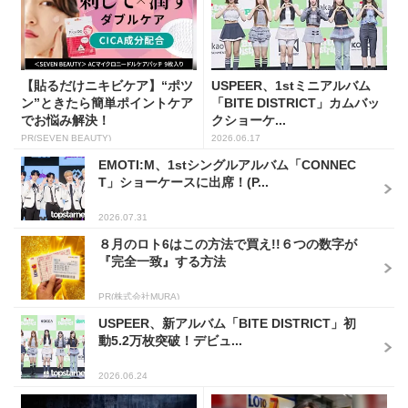
【貼るだけニキビケア】“ポツ
USPEER、1stミニアルバム
ン”ときたら簡単ポイントケア
「BITE DISTRICT」カムバッ
でお悩み解決！
クショーケ...
PR(SEVEN BEAUTY)
2026.06.17
EMOTI:M、1stシングルアルバム「CONNEC
T」ショーケースに出席！(P...
2026.07.31
８月のロト6はこの方法で買え!!６つの数字が
『完全一致』する方法
PR(株式会社MURA)
USPEER、新アルバム「BITE DISTRICT」初
動5.2万枚突破！デビュ...
2026.06.24