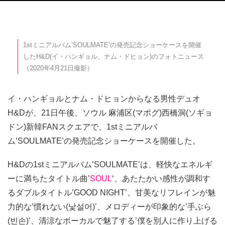
1stミニアルバム’SOULMATE’の発売記念ショーケースを開催
したH&D(イ・ハンギョル、ナム・ドヒョン)のフォトニュース
（2020年4月21日撮影）
イ・ハンギョルとナム・ドヒョンからなる男性デュオ
H&Dが、21日午後、ソウル 麻浦区(マポグ)西橋洞(ソギョ
ドン)新韓FANスクエアで、1stミニアルバ
ム’SOULMATE’の発売記念ショーケースを開催した。
H&Dの1stミニアルバム’SOULMATE’は、軽快なエネルギ
ーに満ちたタイトル曲’
SOUL
‘、あたたかい感性が調和す
るダブルタイトル’GOOD NIGHT’、甘美なリフレインが魅
力的な’慣れない(낯설어)’、メロディーが印象的な’手ぶら
(빈손)’、清涼なボーカルで魅了する’僕を別人に作り上げる