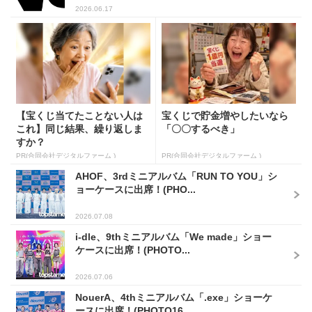
2026.06.17
【宝くじ当てたことない人は
宝くじで貯金増やしたいなら
これ】同じ結果、繰り返しま
「〇〇するべき」
すか？
PR(合同会社デジタルファーム )
PR(合同会社デジタルファーム )
AHOF、3rdミニアルバム「RUN TO YOU」シ
ョーケースに出席！(PHO...
2026.07.08
i-dle、9thミニアルバム「We made」ショー
ケースに出席！(PHOTO...
2026.07.06
NouerA、4thミニアルバム「.exe」ショーケ
ースに出席！(PHOTO16...