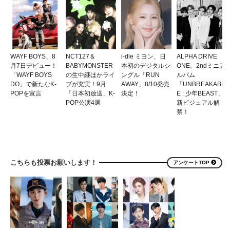
WAYF BOYS、8
NCT127＆
i-dle ミヨン、日
ALPHA DRIVE
月7日デビュー！
BABYMONSTER
本初のデジタルシ
ONE、2ndミニア
「WAYF BOYS
の生中継ほかライ
ングル「RUN
ルバム
DO」で新たなK-
ブが充実！9月
AWAY」8/10発売
「UNBREAKABL
POPを宣言
「日本初放送」K-
決定！
E : 少年BEAST」
POP公演4選
新ビジュアル解
禁！
こちらも投票お願いします！
アンケートTOP