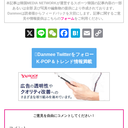
本記事は韓国MEDIA NETWORKが運営するスポーツ韓国の記事内容の一部
あるいは全部 及び写真や編集物の提供により作成されております。
Danmeeは読者様からフィードバックを大切にします。記事に関するご意
見や情報提供はこちらの
フォーム
をご利用ください。
X
Li
W
F
H
E
C
n
e
a
at
m
o
e
C
c
e
ail
p
Danmee Twitterをフォロー
h
e
n
y
K-POP＆トレンド情報満載
at
b
a
Li
o
n
o
k
k
ご意見を自由にコメントしてください！