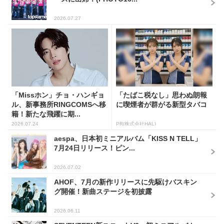
2026.07.27
「Missホン」チョ・ハンギョ
「たばこ税なし」思わぬ朗報
ル、新事務所RINGCOMSへ移
に喫煙者が群がる新型タバコ
籍！新たな飛躍に期...
2026.07.24
PR(株式会社HAL)
aespa、日本初ミニアルバム「KISS N TELL」
7月24日リリース！ピン...
2026.07.02
AHOF、7月の新作リリースに先駆けバスキン
グ開催！新曲ステージを初披露
2026.06.11