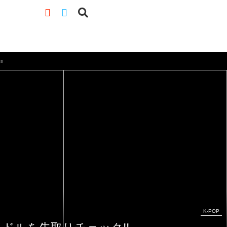
!
K-POP