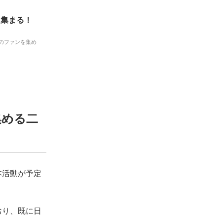
人集まる！
りのファンを集め
集める二
本活動が予定
おり、既に日