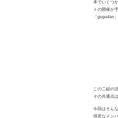
本でいくつか
トの開催が予
「gugudan」
この二組の
その共通点
今回はそんな
得意なメンバ