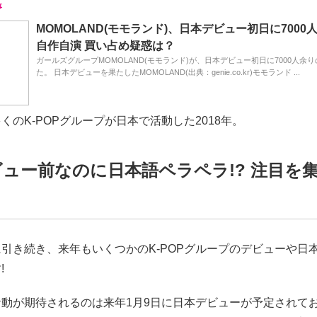
MOMOLAND(モモランド)、日本デビュー初日に7000
自作自演 買い占め疑惑は？
ガールズグループMOMOLAND(モモランド)が、日本デビュー初日に7000人余
た。 日本デビューを果たしたMOMOLAND(出典：genie.co.kr)モモランド ...
くのK-POPグループが日本で活動した2018年。
ュー前なのに日本語ペラペラ!? 注目を
引き続き、来年もいくつかのK-POPグループのデビューや日
!
活動が期待されるのは来年1月9日に日本デビューが予定されて