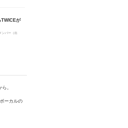
TWICEが
Eメンバー（出
から。
ドボーカルの