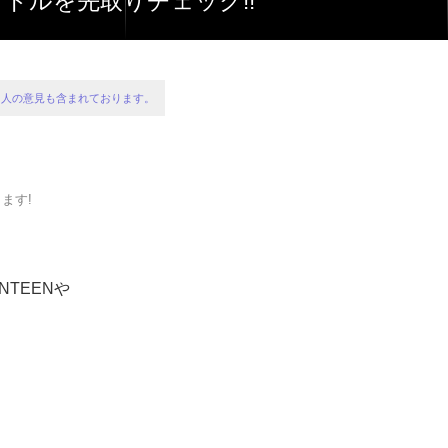
ドルを先取りチェック!!
ー個人の意見も含まれております。
ます!
TEENや