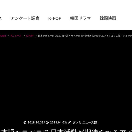
ス
アンケート調査
K-POP
韓国ドラマ
韓国映画
HOME
Kニュース
K-POP
日本デビュー前なのに日本語ペラペラ!? 日本活動が期待されるアイドルを先取りチェック!
2018.10.31
/
2019.04.03
/
ダンミ ニュース部