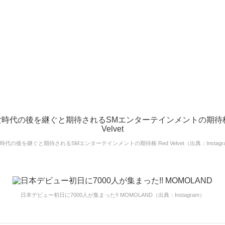
時代の後を継ぐと期待されるSMエンターテインメントの期待株 Red Velvet（出典：Instagr
日本デビュー初日に7000人が集まった!! MOMOLAND（出典：Instagram）