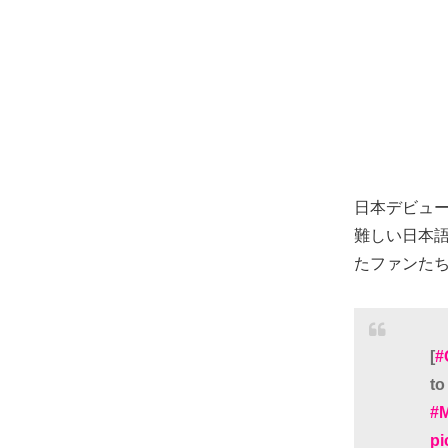
日本デビュ
難しい日本
たファンた
[
#
t
#
pi