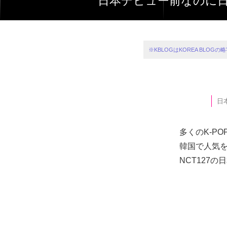
日本デビュー前なのに
※KBLOGはKOREA BL
日
多くのK-PO
韓国で人気を
NCT127