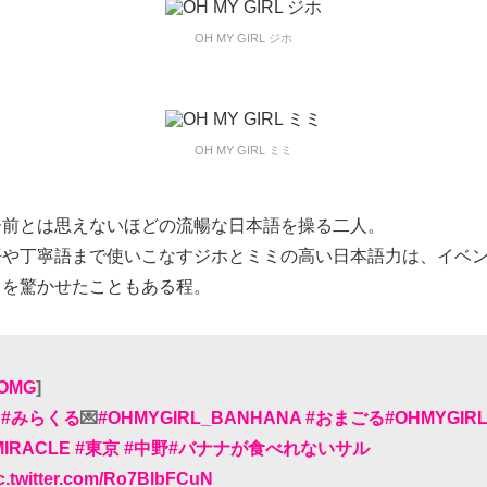
OH MY GIRL ジホ
OH MY GIRL ミミ
ー前とは思えないほどの流暢な日本語を操る二人。
語や丁寧語まで使いこなすジホとミミの高い日本語力は、イベ
ちを驚かせたこともある程。
OMG
]
o
#みらくる
💌
#OHMYGIRL_BANHANA
#おまごる
#OHMYGIR
MIRACLE
#東京
#中野
#バナナが食べれないサル
c.twitter.com/Ro7BlbFCuN