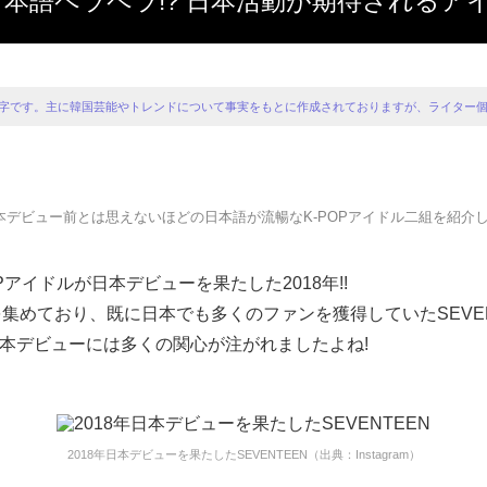
日本語ペラペラ!? 日本活動が期待されるアイ
OGの略字です。主に韓国芸能やトレンドについて事実をもとに作成されておりますが、ライタ
本デビュー前とは思えないほどの日本語が流暢なK-POPアイドル二組を紹介し
Pアイドルが日本デビューを果たした2018年!!
集めており、既に日本でも多くのファンを獲得していたSEVEN
の日本デビューには多くの関心が注がれましたよね!
2018年日本デビューを果たしたSEVENTEEN（出典：Instagram）