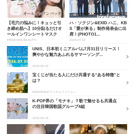
【毛穴の悩みに！キュッと引
ハ・ソクジン&EXID ハニ、KB
き締め肌へ】10分貼るだけオ
S「愛が来る」制作発表会に出
ールインワンシートマスク
席！(PHOTO1...
PR(SEVEN BEAUTY)
2026.07.22
UNIS、日本初ミニアルバム7月31日リリース！
爽やかな魅力あふれるサマーソング...
2026.06.18
宝くじが当たる人にだけ共通する“ある特徴”と
は？
PR(合同会社デジタルファーム )
K-POP界の「モナキ」？歌で魅せるも共通点
の注目韓国歌謡グループ4組
2026.06.18