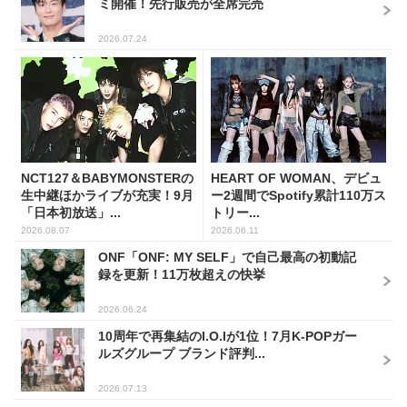
ミ開催！先行販売が全席完売
2026.07.24
NCT127＆BABYMONSTERの
HEART OF WOMAN、デビュ
生中継ほかライブが充実！9月
ー2週間でSpotify累計110万ス
「日本初放送」...
トリー...
2026.08.07
2026.06.11
ONF「ONF: MY SELF」で自己最高の初動記
録を更新！11万枚超えの快挙
2026.06.24
10周年で再集結のI.O.Iが1位！7月K-POPガー
ルズグループ ブランド評判...
2026.07.13