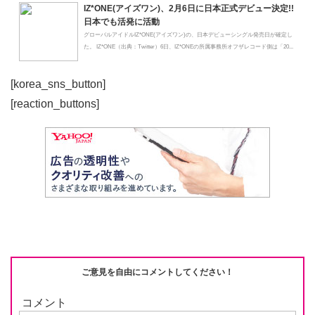
IZ*ONE(アイズワン)、2月6日に日本正式デビュー決定!!
日本でも活発に活動
グローバルアイドルIZ*ONE(アイズワン)の、日本デビューシングル発売日が確定し
た。 IZ*ONE（出典：Twitter）6日、IZ*ONEの所属事務所オフザレコード側は「20...
[korea_sns_button]
[reaction_buttons]
ご意見を自由にコメントしてください！