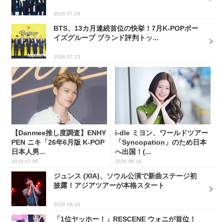
2026.07.28
BTS、13カ月連続首位の快挙！7月K-POPボー
イズグループ ブランド評判トッ...
2026.07.13
【Danmee推し度調査】ENHY
i-dle ミヨン、ワールドツアー
PEN ニキ「26年6月版 K-POP
「Syncopation」のため日本
日本人男...
へ出国！(...
2026.07.06
2026.06.16
ジュンス (XIA)、ソウル公演で新曲ステージ初
披露！アジアツアーが本格スタート
2026.06.15
「1位ヤッホー！」RESCENE ウォニが首位！