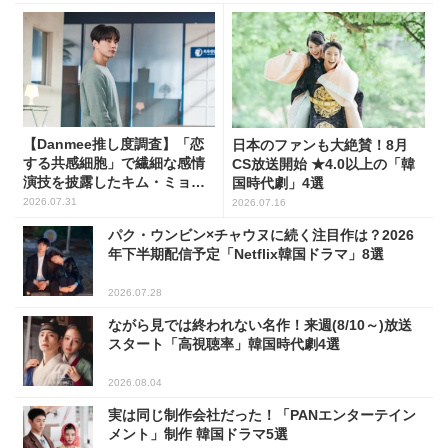
【Danmee推し度調査】「恋
日本のファンも大絶賛！8月
する共感細胞」で繊細な感情
CS放送開始 ★4.0以上の「韓
演技を披露したキム・ミョン
国時代劇」4選
スが1位！
2026.07.31
2026.07.16
パク・ウンビン×チャウヌに続く注目作は？2026
年下半期配信予定「Netflix韓国ドラマ」8選
2026.07.28
ながら見では終われない名作！来週(8/10～)放送
スタート「高視聴率」韓国時代劇4選
2026.08.04
実は同じ制作会社だった！「PANエンターテイン
メント」制作 韓国ドラマ5選