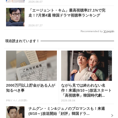
2026.08.07
「エージェント・キム」最高視聴率27.1%で完
走！7月第4週 韓国ドラマ視聴率ランキング
2026.07.27
Recommended by
現在読まれています！
2000万円以上貯金がある人が
ながら見では終われない名
知るべき事
作！来週(8/10～)放送スタート
「高視聴率」韓国時代劇...
PR(くらしの話題)
2026.08.04
ナムグン・ミン&ジュノのブロマンスも！来週
(8/10～)放送開始「好評」韓国ドラ...