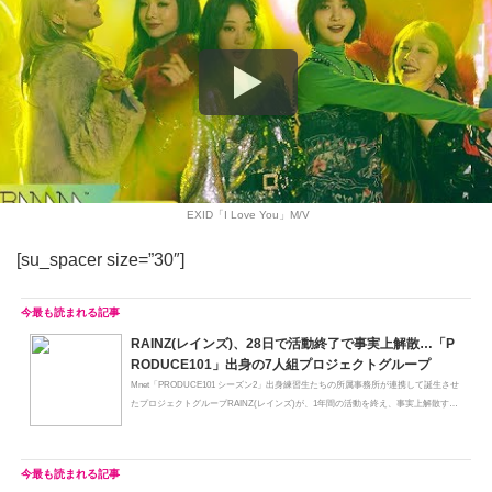
EXID「I Love You」M/V
[su_spacer size=”30″]
RAINZ(レインズ)、28日で活動終了で事実上解散…「P
RODUCE101」出身の7人組プロジェクトグループ
Mnet「PRODUCE101 シーズン2」出身練習生たちの所属事務所が連携して誕生させ
たプロジェクトグループRAINZ(レインズ)が、1年間の活動を終え、事実上解散す
る...