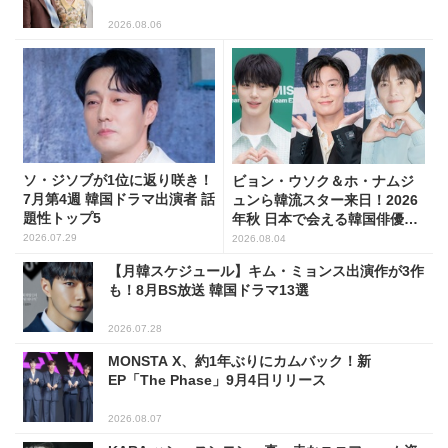
2026.08.06
ソ・ジソブが1位に返り咲き！
ビョン・ウソク＆ホ・ナムジ
7月第4週 韓国ドラマ出演者 話
ュンら韓流スター来日！2026
題性トップ5
年秋 日本で会える韓国俳優10
人
2026.07.29
2026.08.04
【月韓スケジュール】キム・ミョンス出演作が3作
も！8月BS放送 韓国ドラマ13選
2026.07.28
MONSTA X、約1年ぶりにカムバック！新
EP「The Phase」9月4日リリース
2026.08.07