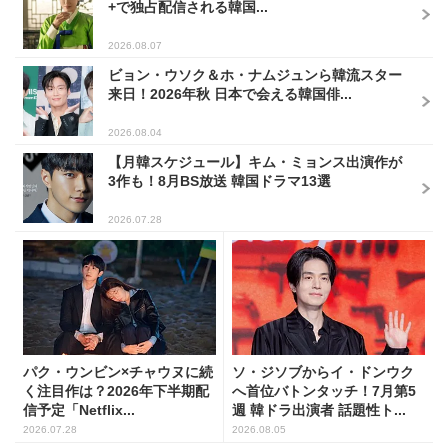
+で独占配信される韓国...
2026.08.07
ビョン・ウソク＆ホ・ナムジュンら韓流スター
来日！2026年秋 日本で会える韓国俳...
2026.08.04
【月韓スケジュール】キム・ミョンス出演作が
3作も！8月BS放送 韓国ドラマ13選
2026.07.28
パク・ウンビン×チャウヌに続
ソ・ジソブからイ・ドンウク
く注目作は？2026年下半期配
へ首位バトンタッチ！7月第5
信予定「Netflix...
週 韓ドラ出演者 話題性ト...
2026.07.28
2026.08.05