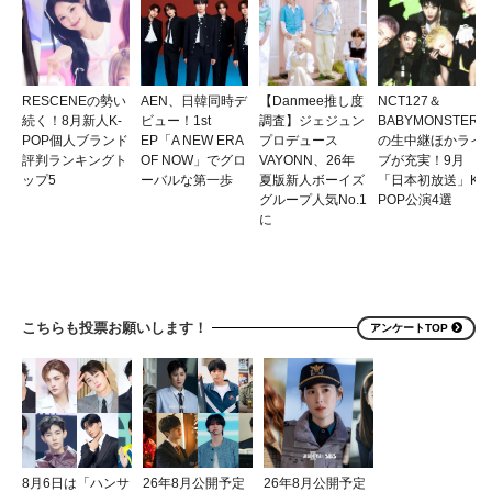
RESCENEの勢い
AEN、日韓同時デ
【Danmee推し度
NCT127＆
続く！8月新人K-
ビュー！1st
調査】ジェジュン
BABYMONSTER
POP個人ブランド
EP「A NEW ERA
プロデュース
の生中継ほかライ
評判ランキングト
OF NOW」でグロ
VAYONN、26年
ブが充実！9月
ップ5
ーバルな第一歩
夏版新人ボーイズ
「日本初放送」K-
グループ人気No.1
POP公演4選
に
こちらも投票お願いします！
アンケートTOP
8月6日は「ハンサ
26年8月公開予定
26年8月公開予定