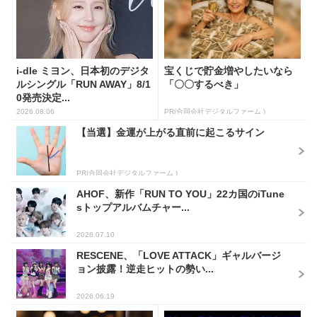
i-dle ミヨン、日本初のデジタ
宝くじで貯金増やしたいなら
ルシングル「RUN AWAY」8/1
「〇〇するべき」
0発売決定...
2026.08.06
PR(合同会社デジタルファーム )
【当選】金運が上がる直前に起こるサイン
PR(合同会社デジタルファーム )
AHOF、新作「RUN TO YOU」22カ国のiTune
sトップアルバムチャー...
2026.07.10
RESCENE、「LOVE ATTACK」ギャルバージ
ョン披露！逆走ヒットの勢い...
2026.06.19