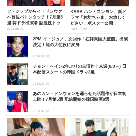
ソ・ジソブからイ・ドンウク
KARA ハン・スンヨン、新ド
へ首位バトンタッチ！7月第5
ラマ「お坊ちゃま、お放しく
週 韓ドラ出演者 話題性トップ
ださい」ポスター公開！
5
2026.08.05
2026.07.29
2PM イ・ジュノ、次回作「在韓異国大使館」出演
決定！龍の大使役に変身
2026.07.23
チョン・へイン2年ぶりの主演作！来週(8/3～) 日
本配信スタートの韓国ドラマ3選
2026.07.29
あのカン・ドンウォンを踊らせた話題作が日本初
上陸！7月第5週 配信開始の韓国映画6選
2026.07.16