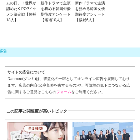
ムの日」！世界が
新作ドラマで主演
新作ドラマで主演
認めたK-POPイケ
を務める韓国俳優
を務める韓国女優
メン決定戦【候補
期待度アンケート
期待度アンケート
18人】
【候補10人】
【候補6人】
サイトの広告について
Danmee(ダンミ)は、収益化の一環としてオンライン広告を展開しており
ます。広告の内容(公序良俗を害するもの)や、可読性の低下につながる広
告に関するご意見はこちらの
フォーム
をご利用ください。
この記事と関連度が高いトピック