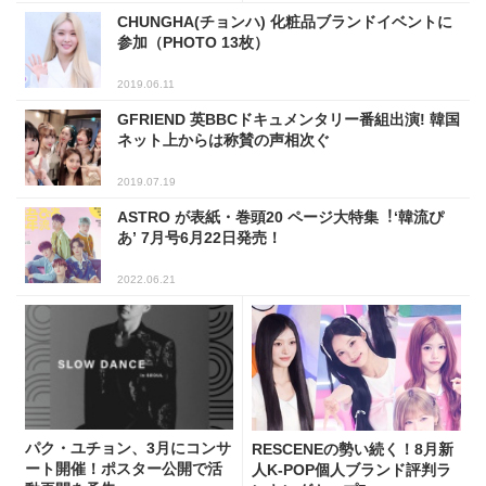
CHUNGHA(チョンハ) 化粧品ブランドイベントに
参加（PHOTO 13枚）
2019.06.11
GFRIEND 英BBCドキュメンタリー番組出演! 韓国
ネット上からは称賛の声相次ぐ
2019.07.19
ASTRO が表紙・巻頭20 ページ大特集︕‘韓流ぴ
あ’ 7月号6月22日発売！
2022.06.21
パク・ユチョン、3月にコンサ
RESCENEの勢い続く！8月新
ート開催！ポスター公開で活
人K-POP個人ブランド評判ラ