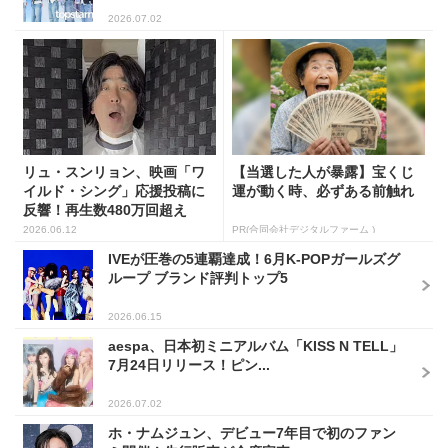
2026.07.02
リュ・スンリョン、映画「ワ
【当選した人が暴露】宝くじ
イルド・シング」応援投稿に
運が動く時、必ずある前触れ
反響！再生数480万回超え
2026.06.12
PR(合同会社デジタルファーム )
IVEが圧巻の5連覇達成！6月K-POPガールズグ
ループ ブランド評判トップ5
2026.06.15
aespa、日本初ミニアルバム「KISS N TELL」
7月24日リリース！ピン...
2026.07.02
ホ・ナムジュン、デビュー7年目で初のファン