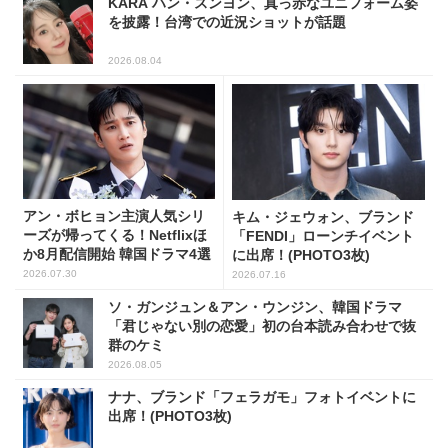
KARA ハン・スンヨン、真っ赤なユニフォーム姿
を披露！台湾での近況ショットが話題
2026.08.04
アン・ボヒョン主演人気シリ
キム・ジェウォン、ブランド
ーズが帰ってくる！Netflixほ
「FENDI」ローンチイベント
か8月配信開始 韓国ドラマ4選
に出席！(PHOTO3枚)
2026.07.30
2026.07.16
ソ・ガンジュン＆アン・ウンジン、韓国ドラマ
「君じゃない別の恋愛」初の台本読み合わせで抜
群のケミ
2026.08.05
ナナ、ブランド「フェラガモ」フォトイベントに
出席！(PHOTO3枚)