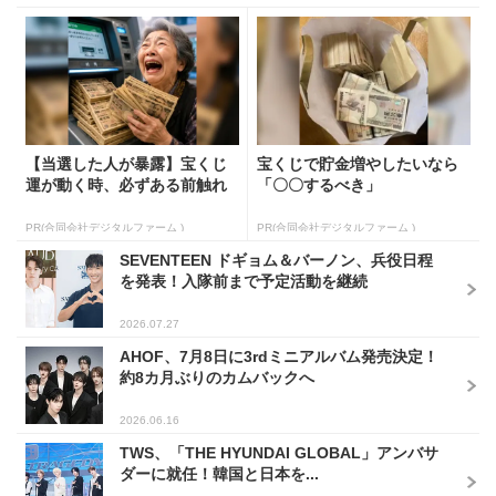
【当選した人が暴露】宝くじ
宝くじで貯金増やしたいなら
運が動く時、必ずある前触れ
「〇〇するべき」
PR(合同会社デジタルファーム )
PR(合同会社デジタルファーム )
SEVENTEEN ドギョム＆バーノン、兵役日程
を発表！入隊前まで予定活動を継続
2026.07.27
AHOF、7月8日に3rdミニアルバム発売決定！
約8カ月ぶりのカムバックへ
2026.06.16
TWS、「THE HYUNDAI GLOBAL」アンバサ
ダーに就任！韓国と日本を...