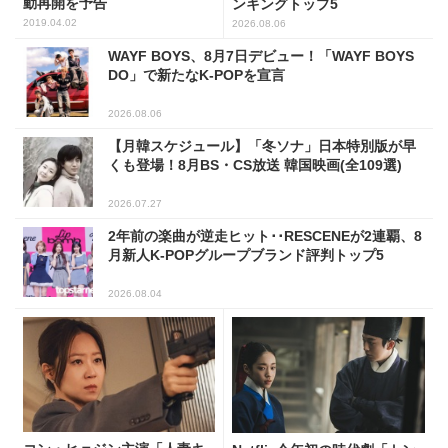
動再開を予告
ンキングトップ5
2019.04.02
2026.08.06
WAYF BOYS、8月7日デビュー！「WAYF BOYS
DO」で新たなK-POPを宣言
2026.08.06
【月韓スケジュール】「冬ソナ」日本特別版が早
くも登場！8月BS・CS放送 韓国映画(全109選)
2026.07.27
2年前の楽曲が逆走ヒット･･RESCENEが2連覇、8
月新人K-POPグループブランド評判トップ5
2026.08.04