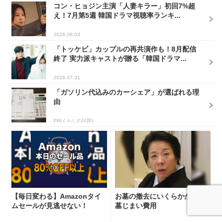
コン・ヒョジン主演「人妻キラー」初回7%超
え！7月第5週 韓国ドラマ視聴率ランキ...
2026.08.03
「トッケビ」カップルの再共演作も！8月配信
終了 実力派キャストが贈る「韓国ドラマ...
2026.07.31
「ガソリン代込みのカーシェア」が選ばれる理
由
PR(くらしの話題)
【毎日変わる】Amazonタイ
お墓の撤去にいくらかかる？
ムセールが見逃せない！
墓じまい費用