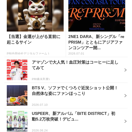
【当選】金運が上がる直前に
2NE1 DARA、新シングル「re
起こるサイン
PRISM」とともにアジアファ
ンコンツアー開...
PR(合同会社デジタルファーム )
2026.07.01
アマゾンで大人気！血圧対策はコーヒーに足し
てみて
PR(森永乳業)
BTS V、ソファでくつろぐ近況ショット公開！
自然体な姿にファンほっこり
2026.07.10
USPEER、新アルバム「BITE DISTRICT」初
動5.2万枚突破！デビュ...
2026.06.24