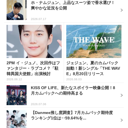
ホ・ナムジュン、上品なスーツ姿で香水選び！
爽やかな近況を公開
2026.07.17
2PM イ・ジュノ、次回作はフ
ジェジュン、夏のカムバック
ァンタジー・ラブコメ？「駐
始動！新シングル「THE WAV
韓異国大使館」出演検討
E」8月20日リリース
2026.06.12
2026.08.03
KISS OF LIFE、新たなスポイラー映像公開！8
月カムバックへの期待高まる
2026.07.06
【Danmee推し度調査】7月カムバック期待度
ランキング1位は･･59.64%を...