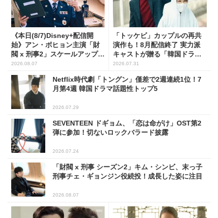
《本日(8/7)Disney+配信開
「トッケビ」カップルの再共
始》アン・ボヒョン主演「財
演作も！8月配信終了 実力派
閥 x 刑事2」スケールアップし
キャストが贈る「韓国ドラ
たFLEX捜査に注目
マ」5選
2026.08.07
2026.07.31
Netflix時代劇「トングン」僅差で2週連続1位！7
月第4週 韓国ドラマ話題性トップ5
2026.07.29
SEVENTEEN ドギョム、「恋は命がけ」OST第2
弾に参加！切ないロックバラード披露
2026.07.24
「財閥 x 刑事 シーズン2」キム・シンビ、末っ子
刑事チェ・ギョンジン役続投！成長した姿に注目
2026.08.07