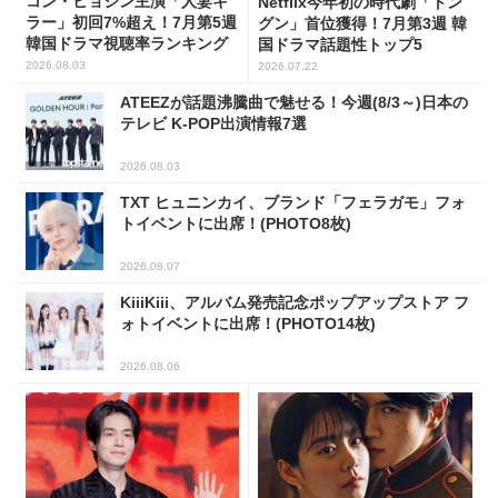
コン・ヒョジン主演「人妻キ
Netflix今年初の時代劇「トン
ラー」初回7%超え！7月第5週
グン」首位獲得！7月第3週 韓
韓国ドラマ視聴率ランキング
国ドラマ話題性トップ5
2026.08.03
2026.07.22
ATEEZが話題沸騰曲で魅せる！今週(8/3～)日本の
テレビ K-POP出演情報7選
2026.08.03
TXT ヒュニンカイ、ブランド「フェラガモ」フォ
トイベントに出席！(PHOTO8枚)
2026.08.07
KiiiKiii、アルバム発売記念ポップアップストア フ
ォトイベントに出席！(PHOTO14枚)
2026.08.06