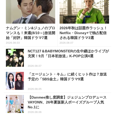
ナムグン・ミン&ジュノのブロ
2026年秋は話題作ラッシュ！
マンスも！来週(8/10～)放送開
Netflix・Disney+で独占配信
始「好評」韓国ドラマ7選
される韓国ドラマ3選
2026.08.03
2026.08.07
NCT127＆BABYMONSTERの生中継ほかライブが
充実！9月「日本初放送」K-POP公演4選
2026.08.07
「エージェント・キム」に続くヒット作は？放送
予定の「SBS金土」韓国ドラマ9選
2026.08.05
【Danmee推し度調査】ジェジュンプロデュース
VAYONN、26年夏版新人ボーイズグループ人気
No.1に
2026.08.06