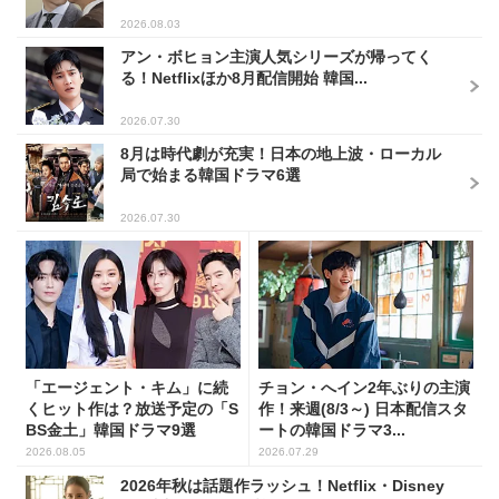
2026.08.03
アン・ボヒョン主演人気シリーズが帰ってく
る！Netflixほか8月配信開始 韓国...
2026.07.30
8月は時代劇が充実！日本の地上波・ローカル
局で始まる韓国ドラマ6選
2026.07.30
「エージェント・キム」に続
チョン・へイン2年ぶりの主演
くヒット作は？放送予定の「S
作！来週(8/3～) 日本配信スタ
BS金土」韓国ドラマ9選
ートの韓国ドラマ3...
2026.08.05
2026.07.29
2026年秋は話題作ラッシュ！Netflix・Disney