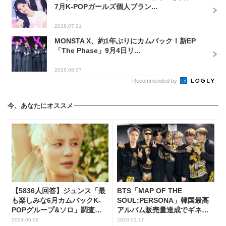
7月K-POPガールズ個人ブラン...
2026.07.21
MONSTA X、約1年ぶりにカムバック！新EP
「The Phase」9月4日リ...
2026.08.07
Recommended by
今、あなたにオススメ
【5836人回答】ジュンス「最
BTS「MAP OF THE
も楽しみな6月カムバックK-
SOUL:PERSONA」韓国最高
POPグループ&ソロ」調査の
アルバム販売量達成でギネス
No.1に！
に登録
2024.06.06
2020.03.17