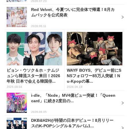
2026.07.23
Red Velvet、今夏ついに完全体で帰還！8月カ
ムバックを公式発表
2026.06.11
ビョン・ウソク＆ホ・ナムジ
WAYF BOYS、デビュー前にS
ュンら韓流スター来日！2026
NSフォロワー85万人突破！N
年秋 日本で会える韓国俳...
u-Kpopの幕...
2026.08.04
2026.06.18
i-dle、「Nxde」MV4億ビュー突破！「Queen
card」に続き2度目の...
2026.08.05
DKB&H2Hが待望の日本デビュー！8月リリー
スのK-POPシングル＆アルバム1...