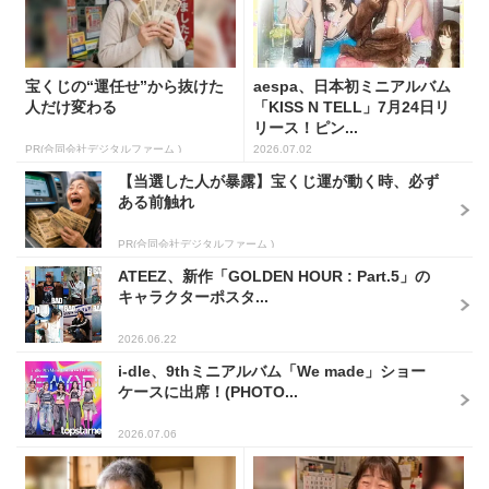
宝くじの“運任せ”から抜けた
aespa、日本初ミニアルバム
人だけ変わる
「KISS N TELL」7月24日リ
リース！ピン...
PR(合同会社デジタルファーム )
2026.07.02
【当選した人が暴露】宝くじ運が動く時、必ず
ある前触れ
PR(合同会社デジタルファーム )
ATEEZ、新作「GOLDEN HOUR : Part.5」の
キャラクターポスタ...
2026.06.22
i-dle、9thミニアルバム「We made」ショー
ケースに出席！(PHOTO...
2026.07.06