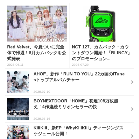
Red Velvet、今夏ついに完全
NCT 127、カムバック・カウ
体で帰還！8月カムバックを公
ントダウン開始！「BLINGY」
式発表
のプロモーション...
2026.06.11
2026.07.29
AHOF、新作「RUN TO YOU」22カ国のiTune
sトップアルバムチャー...
2026.07.10
BOYNEXTDOOR「HOME」初週108万枚超
え！4作連続ミリオンセラーの快...
2026.06.16
KiiiKiii、新EP「WhyKiiiKiii」ティージングス
ケジュール公開！...