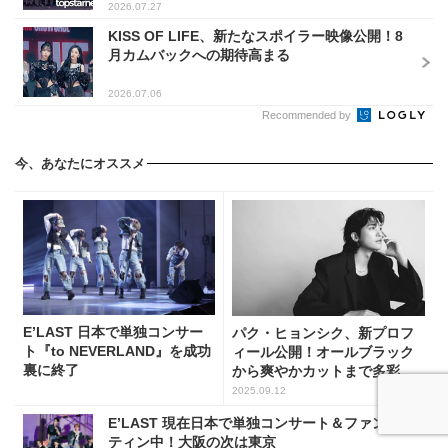
2026.07.27
KISS OF LIFE、新たなスポイラー映像公開！8
月カムバックへの期待高まる
2026.07.06
Recommended by
今、あなたにオススメ
E’LAST 日本で単独コンサー
パク・ヒョンシク、新プロフ
ト『to NEVERLAND』を成功
ィール公開！オールブラック
裏に終了
から爽やかカットまで多彩な
魅力
2025.09.12
E’LAST 現在日本で単独コンサート＆ファンミー
ティン中！大阪の次は東京