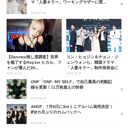
マ「人妻キラー」ワーキングマザーに変...
2026.07.24
【Danmee推し度調査】世界
コン・ヒョジン＆チョン・ジ
を魅了するKep1er ヒカル、フ
ュンウォンら、韓国ドラマ
ァンが選んだ26...
「人妻キラー」制作発表会に
出席...
2026.07.22
2026.07.30
ONF「ONF: MY SELF」で自己最高の初動記
録を更新！11万枚超えの快挙
2026.06.24
AHOF、7月8日に3rdミニアルバム発売決定！
約8カ月ぶりのカムバックへ
2026.06.16