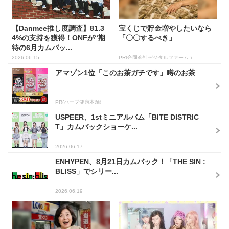
【Danmee推し度調査】81.3
宝くじで貯金増やしたいなら
4%の支持を獲得！ONFが“期
「〇〇するべき」
待の6月カムバッ...
2026.06.15
PR(合同会社デジタルファーム )
アマゾン1位「このお茶ガチです」噂のお茶
PR(ハーブ健康本舗)
USPEER、1stミニアルバム「BITE DISTRIC
T」カムバックショーケ...
2026.06.17
ENHYPEN、8月21日カムバック！「THE SIN :
BLISS」でシリー...
2026.06.19