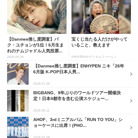
【Danmee推し度調査】パ
宝くじ当たる人だけがやって
ク・ユチョンが1位！6月生ま
いること、教えます
れのナムジャドル人気投票...
2026.06.26
PR(合同会社デジタルファーム )
【Danmee推し度調査】ENHYPEN ニキ「26年
6月版 K-POP日本人男...
2026.07.06
BIGBANG、9年ぶりのワールドツアー開催決
定！日本4都市を含む公演スケジュー...
2026.06.11
AHOF、3rdミニアルバム「RUN TO YOU」シ
ョーケースに出席！(PHO...
2026.07.08