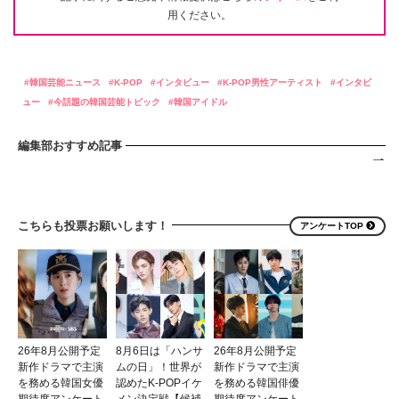
用ください。
韓国芸能ニュース
K-POP
インタビュー
K-POP男性アーティスト
インタビ
ュー
今話題の韓国芸能トピック
韓国アイドル
編集部おすすめ記事
こちらも投票お願いします！
アンケートTOP
26年8月公開予定
8月6日は「ハンサ
26年8月公開予定
新作ドラマで主演
ムの日」！世界が
新作ドラマで主演
を務める韓国女優
認めたK-POPイケ
を務める韓国俳優