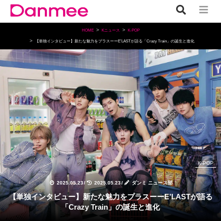
HOME
Kニュース
K-POP
【単独インタビュー】新たな魅力をプラスーーE’LASTが語る「Crazy Train」の誕生と進化
K-POP
2025.05.23
/
2025.05.23
/
ダンミ ニュース部
【単独インタビュー】新たな魅力をプラスーーE’LASTが語る
「Crazy Train」の誕生と進化