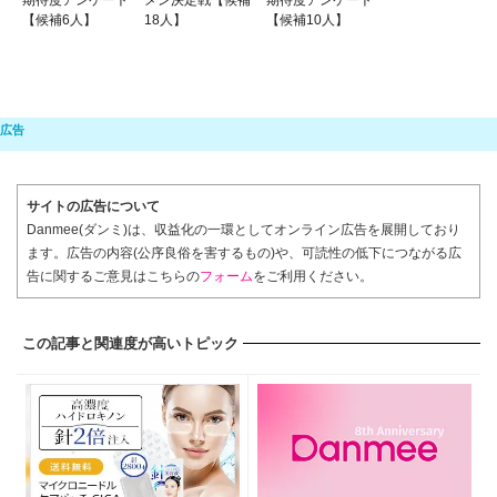
期待度アンケート
メン決定戦【候補
期待度アンケート
【候補6人】
18人】
【候補10人】
サイトの広告について
Danmee(ダンミ)は、収益化の一環としてオンライン広告を展開しており
ます。広告の内容(公序良俗を害するもの)や、可読性の低下につながる広
告に関するご意見はこちらの
フォーム
をご利用ください。
この記事と関連度が高いトピック