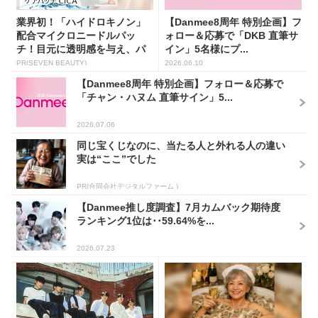
業界初！「ハイドロキノン」
【Danmee8周年 特別企画】フ
配合マイクロニードルパッ
ォロー＆応募で「DKB 直筆サ
チ！目元に透明感を与え、パ
イン」5名様にプ...
ッと...
PR(SEVEN BEAUTY)
2026.06.10
【Danmee8周年 特別企画】フォロー＆応募で
「チャン・ハヌム 直筆サイン」5...
2026.07.06
同じ宝くじなのに、当たる人と外れる人の違い
実は“ここ”でした
PR(合同会社デジタルファーム )
【Danmee推し度調査】7月カムバック期待度
ランキング1位は･･59.64%を...
2026.07.23