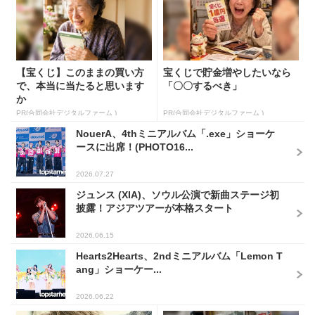
【宝くじ】このままの買い方
宝くじで貯金増やしたいなら
で、本当に当たると思います
「〇〇するべき」
か
PR(合同会社デジタルファーム )
PR(合同会社デジタルファーム )
NouerA、4thミニアルバム「.exe」ショーケ
ースに出席！(PHOTO16...
2026.07.27
ジュンス (XIA)、ソウル公演で新曲ステージ初
披露！アジアツアーが本格スタート
2026.06.15
Hearts2Hearts、2ndミニアルバム「Lemon T
ang」ショーケー...
2026.06.22