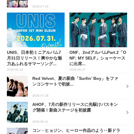
2026.07.23
UNIS、日本初ミニアルバム7
ONF、2ndアルバムPart.2「O
月31日リリース！爽やかな魅
NF: MY SELF」ショーケース
力あふれるサマーソング...
に出席...
2026.06.18
2026.06.17
Red Velvet、夏の新曲「Surfin’ Boy」をファ
ンコンサートで初披...
2026.07.29
AHOF、7月の新作リリースに先駆けバスキン
グ開催！新曲ステージを初披露
2026.06.11
コン・ヒョジン、ヒーロー作品のよう･･新ドラ